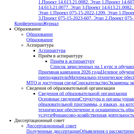
1.
Проект 14.613.21.0082. Этап 1.
Проект 14.607
14.613.21.0077. Этап 3.
Проект 14.613.21.0082.
Этап 1.
Проект 075-15-2022-1209. Этап 1.
Проек
3.
Проект 075-15-2023-607. Этап 2.
Проект 075-
Конференции
Журнал
Образование
Образование
Образование
Аспирантура
Аспирантура
Приём в аспирантуру
Приём в аспирантуру
Список зачисленных на 1 курс и обуча
Приемная кампания 2026 года
Целевое обучен
преподаватели
Материально-техническое обес
МТО и доступная среда
Соискательство
Экзамены э
Сведения об образовательной организации
Сведения об образовательной организации
Основные сведения
Структура и органы управ
образовательной программы, о языках, на кот
техническое обеспечение и оснащенность обра
услуги
Финансово-хозяйственная деятельност
Диссертационный совет
Диссертационный совет
Полученные диссертации
Объявления о рассмотрен