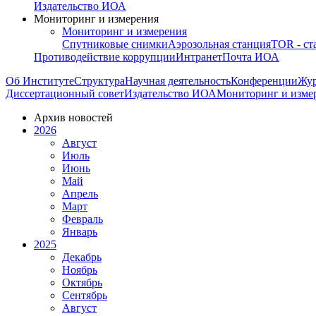
Издательство ИОА
Мониторинг и измерения
Мониторинг и измерения
Спутниковые снимки
Аэрозольная станция
TOR - ст
Противодействие коррупции
Интранет
Почта ИОА
Об Институте
Структура
Научная деятельность
Конференции
Жу
Диссертационный совет
Издательство ИОА
Мониторинг и изме
Архив новостей
2026
Август
Июль
Июнь
Май
Апрель
Март
Февраль
Январь
2025
Декабрь
Ноябрь
Октябрь
Сентябрь
Август