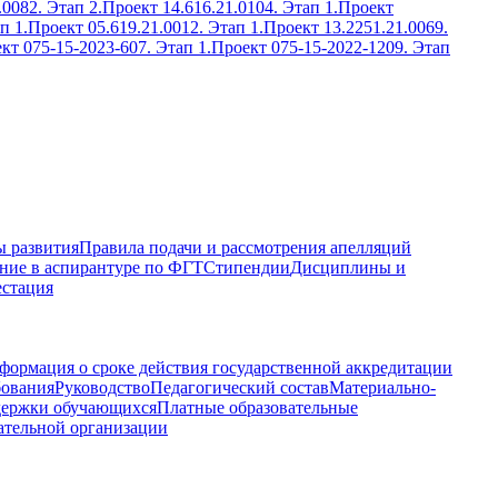
.0082. Этап 2.
Проект 14.616.21.0104. Этап 1.
Проект
п 1.
Проект 05.619.21.0012. Этап 1.
Проект 13.2251.21.0069.
кт 075-15-2023-607. Этап 1.
Проект 075-15-2022-1209. Этап
 развития
Правила подачи и рассмотрения апелляций
ние в аспирантуре по ФГТ
Стипендии
Дисциплины и
естация
формация о сроке действия государственной аккредитации
бования
Руководство
Педагогический состав
Материально-
держки обучающихся
Платные образовательные
ательной организации