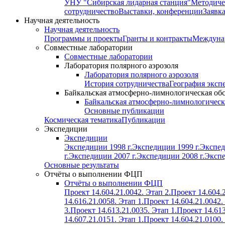
УНУ "Сибирская лидарная станция"
Методиче
сотрудничество
Выставки, конференции
Заявк
Научная деятельность
Научная деятельность
Программы и проекты
Гранты и контракты
Междунар
Совместные лаборатории
Совместные лаборатории
Лаборатория полярного аэрозоля
Лаборатория полярного аэрозоля
История сотрудничества
География эксп
Байкальская атмосферно-лимнологическая об
Байкальская атмосферно-лимнологическ
Основные публикации
Космическая тематика
Публикации
Экспедиции
Экспедиции
Экспедиции 1998 г.
Экспедиции 1999 г.
Экспед
г.
Экспедиции 2007 г.
Экспедиции 2008 г.
Экспе
Основные результаты
Отчёты о выполнении ФЦП
Отчёты о выполнении ФЦП
Проект 14.604.21.0042. Этап 2.
Проект 14.604.2
14.616.21.0058. Этап 1.
Проект 14.604.21.0042.
3.
Проект 14.613.21.0035. Этап 1.
Проект 14.613
14.607.21.0151. Этап 1.
Проект 14.604.21.0100.