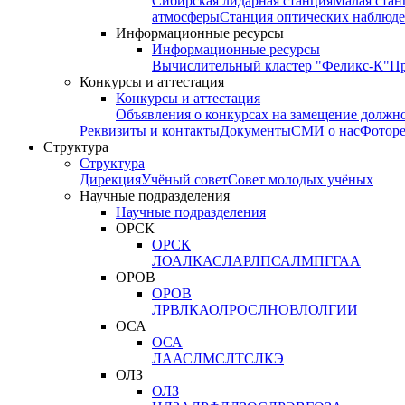
Сибирская лидарная станция
Малая стан
атмосферы
Станция оптических наблюде
Информационные ресурсы
Информационные ресурсы
Вычислительный кластер "Феликс-К"
П
Конкурсы и аттестация
Конкурсы и аттестация
Объявления о конкурсах на замещение должн
Реквизиты и контакты
Документы
СМИ о нас
Фотор
Структура
Структура
Дирекция
Учёный совет
Совет молодых учёных
Научные подразделения
Научные подразделения
ОРСК
ОРСК
ЛОА
ЛКАС
ЛАР
ЛПСА
ЛМПГ
ГАА
ОРОВ
ОРОВ
ЛРВ
ЛКАО
ЛРОС
ЛНОВ
ЛОЛ
ГИИ
ОСА
ОСА
ЛААС
ЛМС
ЛТС
ЛКЭ
ОЛЗ
ОЛЗ