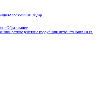
анция
Аэрозольный лидар
рнал
Образование
рения
Противодействие коррупции
Интранет
Почта ИОА