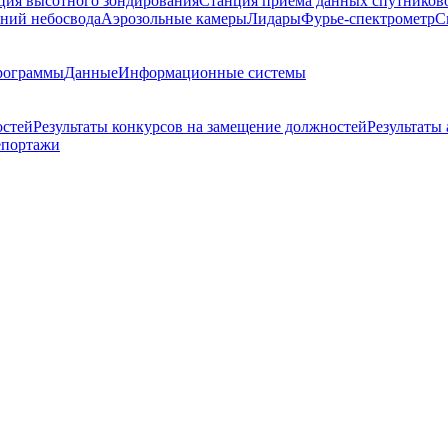
ция высотного зондирования
Станция приема данных спутников
ний небосвода
Аэрозольные камеры
Лидары
Фурье-спектрометр
С
рограммы
Данные
Информационные системы
остей
Результаты конкурсов на замещение должностей
Результаты
епортажи