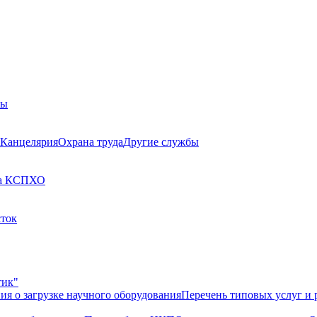
бы
Канцелярия
Охрана труда
Другие службы
а КСП
ХО
сток
тик"
ия о загрузке научного оборудования
Перечень типовых услуг и 