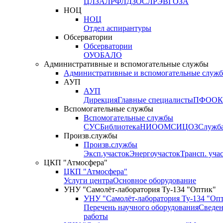
ЦЛЗА
ЛРФ
ЛДЗОС
ЛРЭВ
ГОЗА
НОЦ
НОЦ
Отдел аспирантуры
Обсерватории
Обсерватории
ОУО
БАЛО
Административные и вспомогательные службы
Административные и вспомогательные служ
АУП
АУП
Дирекция
Главные специалисты
ПФО
ОК
Вспомогательные службы
Вспомогательные службы
СУС
Библиотека
НИО
ОМС
ИЦ
ОЗ
Служб
Произв.службы
Произв.службы
Эксп.участок
Энергоучасток
Трансп. уча
ЦКП "Атмосфера"
ЦКП "Атмосфера"
Услуги центра
Основное оборудование
УНУ "Самолёт-лаборатория Ту-134 "Оптик"
УНУ "Самолёт-лаборатория Ту-134 "Оп
Перечень научного оборудования
Сведен
работы