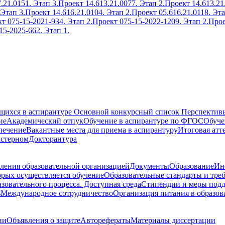
.21.0151. Этап 3.
Проект 14.613.21.0077. Этап 2.
Проект 14.613.21
 Этап 3.
Проект 14.616.21.0104. Этап 2.
Проект 05.616.21.0118. Эта
т 075-15-2021-934. Этап 2.
Проект 075-15-2022-1209. Этап 2.
Прое
15-2025-662. Этап 1.
ющихся в аспирантуре
Основной конкурсный список
Перспективы
ие
Академический отпук
Обучение в аспирантуре по ФГОС
Обуче
печение
Вакантные места для приема в аспирантуру
Итоговая атт
кстерном
Докторантура
ления образовательной организацией
Документы
Образование
Ин
орых осуществляется обучение
Образовательные стандарты и тре
зовательного процесса. Доступная среда
Стипендии и меры под
ь
Международное сотрудничество
Организация питания в образов
ии
Объявления о защите
Авторефераты
Материалы диссертации