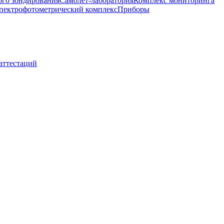
ого зондирования
Самолет-лаборатория
Комплекс мониторинга
пектрофотометрический комплекс
Приборы
 аттестаций