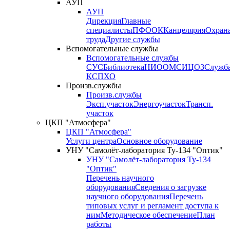
АУП
АУП
Дирекция
Главные
специалисты
ПФО
ОК
Канцелярия
Охран
труда
Другие службы
Вспомогательные службы
Вспомогательные службы
СУС
Библиотека
НИО
ОМС
ИЦ
ОЗ
Служб
КСП
ХО
Произв.службы
Произв.службы
Эксп.участок
Энергоучасток
Трансп.
участок
ЦКП "Атмосфера"
ЦКП "Атмосфера"
Услуги центра
Основное оборудование
УНУ "Самолёт-лаборатория Ту-134 "Оптик"
УНУ "Самолёт-лаборатория Ту-134
"Оптик"
Перечень научного
оборудования
Сведения о загрузке
научного оборудования
Перечень
типовых услуг и регламент доступа к
ним
Методическое обеспечение
План
работы