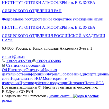
ИНСТИТУТ ОПТИКИ АТМОСФЕРЫ
им.
В.Е. ЗУЕВА
СИБИРСКОГО ОТДЕЛЕНИЯ РАН
Федеральное государственное бюджетное учреждение науки
ИНСТИТУТ ОПТИКИ АТМОСФЕРЫ
им.
В.Е. ЗУЕВА
СИБИРСКОГО ОТДЕЛЕНИЯ РОССИЙСКОЙ АКАДЕМИИ
НАУК
634055, Россия, г. Томск, площадь Академика Зуева, 1
contact@iao.ru
(3822) 492-738
(3822) 492-086
Статистика посещений
Об Институте
Структура
Научная
деятельность
Конференции
Журнал
Образование
Диссертационн
совет
Издательство ИОА
Мониторинг и
измерения
Противодействие коррупции
Интранет
Почта ИОА
Все права защищены ©
Институт оптики атмосферы им.
В.Е.Зуева СО РАН
Создано на: Yii Framework
Дизайн сайта:
Красная
рамка