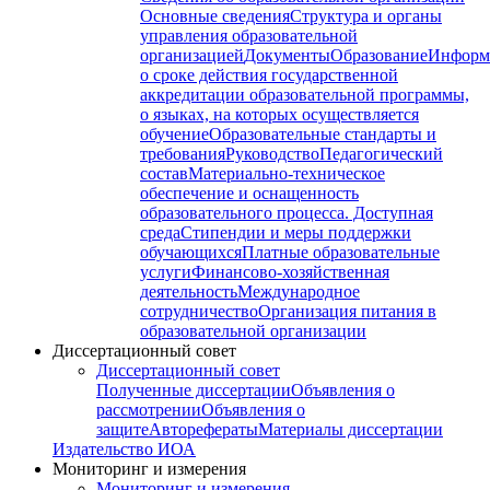
Основные сведения
Структура и органы
управления образовательной
организацией
Документы
Образование
Информ
о сроке действия государственной
аккредитации образовательной программы,
о языках, на которых осуществляется
обучение
Образовательные стандарты и
требования
Руководство
Педагогический
состав
Материально-техническое
обеспечение и оснащенность
образовательного процесса. Доступная
среда
Стипендии и меры поддержки
обучающихся
Платные образовательные
услуги
Финансово-хозяйственная
деятельность
Международное
сотрудничество
Организация питания в
образовательной организации
Диссертационный совет
Диссертационный совет
Полученные диссертации
Объявления о
рассмотрении
Объявления о
защите
Авторефераты
Материалы диссертации
Издательство ИОА
Мониторинг и измерения
Мониторинг и измерения