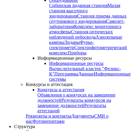
Оборудование
Сибирская лидарная станция
Малая
станция высотного
зондирования
Станция приема данных
спутникового зондирования
Самолет-
лаборатория
Комплекс мониторинга
атмосферы
Станция оптических
наблюдений небосвода
Аэрозольные
камеры
Лидары
Фурье-
спектрометр
Спектрофотометрический
комплекс
Приборы
Информационные ресурсы
Информационные ресурсы
Вычислительный кластер "Феликс-
К"
Программы
Данные
Информационные
системы
Конкурсы и аттестация
Конкурсы и аттестация
Объявления о конкурсах на замещение
должностей
Результаты конкурсов на
замещение должностей
Результаты
аттестаций
Реквизиты и контакты
Документы
СМИ о
нас
Фоторепортажи
Структура