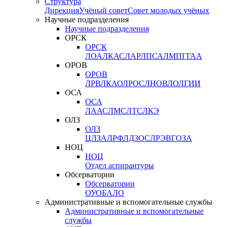
Структура
Дирекция
Учёный совет
Совет молодых учёных
Научные подразделения
Научные подразделения
ОРСК
ОРСК
ЛОА
ЛКАС
ЛАР
ЛПСА
ЛМПГ
ГАА
ОРОВ
ОРОВ
ЛРВ
ЛКАО
ЛРОС
ЛНОВ
ЛОЛ
ГИИ
ОСА
ОСА
ЛААС
ЛМС
ЛТС
ЛКЭ
ОЛЗ
ОЛЗ
ЦЛЗА
ЛРФ
ЛДЗОС
ЛРЭВ
ГОЗА
НОЦ
НОЦ
Отдел аспирантуры
Обсерватории
Обсерватории
ОУО
БАЛО
Административные и вспомогательные службы
Административные и вспомогательные
службы