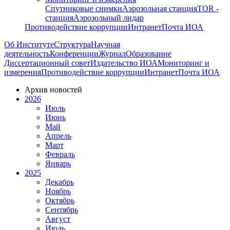
Спутниковые снимки
Аэрозольная станция
TOR -
станция
Аэрозольный лидар
Противодействие коррупции
Интранет
Почта ИОА
Об Институте
Структура
Научная
деятельность
Конференции
Журнал
Образование
Диссертационный совет
Издательство ИОА
Мониторинг и
измерения
Противодействие коррупции
Интранет
Почта ИОА
Архив новостей
2026
Июль
Июнь
Май
Апрель
Март
Февраль
Январь
2025
Декабрь
Ноябрь
Октябрь
Сентябрь
Август
Июль