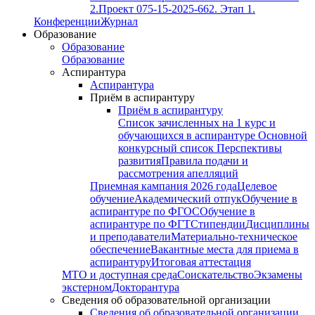
2.
Проект 075-15-2025-662. Этап 1.
Конференции
Журнал
Образование
Образование
Образование
Аспирантура
Аспирантура
Приём в аспирантуру
Приём в аспирантуру
Список зачисленных на 1 курс и
обучающихся в аспирантуре
Основной
конкурсный список
Перспективы
развития
Правила подачи и
рассмотрения апелляций
Приемная кампания 2026 года
Целевое
обучение
Академический отпук
Обучение в
аспирантуре по ФГОС
Обучение в
аспирантуре по ФГТ
Стипендии
Дисциплины
и преподаватели
Материально-техническое
обеспечение
Вакантные места для приема в
аспирантуру
Итоговая аттестация
МТО и доступная среда
Соискательство
Экзамены
экстерном
Докторантура
Сведения об образовательной организации
Сведения об образовательной организации