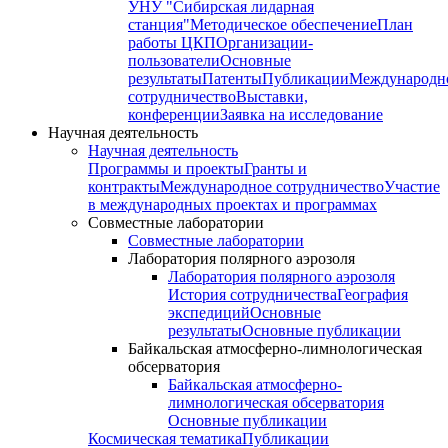
УНУ "Сибирская лидарная
станция"
Методическое обеспечение
План
работы ЦКП
Организации-
пользователи
Основные
результаты
Патенты
Публикации
Международн
сотрудничество
Выставки,
конференции
Заявка на исследование
Научная деятельность
Научная деятельность
Программы и проекты
Гранты и
контракты
Международное сотрудничество
Участие
в международных проектах и программах
Совместные лаборатории
Совместные лаборатории
Лаборатория полярного аэрозоля
Лаборатория полярного аэрозоля
История сотрудничества
География
экспедиций
Основные
результаты
Основные публикации
Байкальская атмосферно-лимнологическая
обсерватория
Байкальская атмосферно-
лимнологическая обсерватория
Основные публикации
Космическая тематика
Публикации