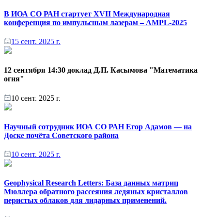
В ИОА СО РАН стартует XVII Международная
конференция по импульсным лазерам – AMPL-2025
15 сент. 2025 г.
12 сентября 14:30 доклад Д.П. Касымова "Математика
огня"
10 сент. 2025 г.
Научный сотрудник ИОА СО РАН Егор Адамов — на
Доске почёта Советского района
10 сент. 2025 г.
Geophysical Research Letters: База данных матриц
Мюллера обратного рассеяния ледяных кристаллов
перистых облаков для лидарных применений.