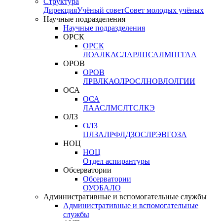
Структура
Дирекция
Учёный совет
Совет молодых учёных
Научные подразделения
Научные подразделения
ОРСК
ОРСК
ЛОА
ЛКАС
ЛАР
ЛПСА
ЛМПГ
ГАА
ОРОВ
ОРОВ
ЛРВ
ЛКАО
ЛРОС
ЛНОВ
ЛОЛ
ГИИ
ОСА
ОСА
ЛААС
ЛМС
ЛТС
ЛКЭ
ОЛЗ
ОЛЗ
ЦЛЗА
ЛРФ
ЛДЗОС
ЛРЭВ
ГОЗА
НОЦ
НОЦ
Отдел аспирантуры
Обсерватории
Обсерватории
ОУО
БАЛО
Административные и вспомогательные службы
Административные и вспомогательные
службы