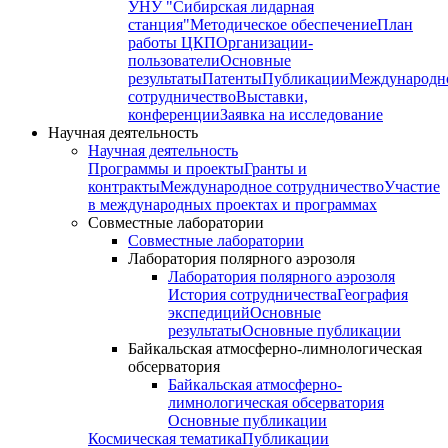
УНУ "Сибирская лидарная
станция"
Методическое обеспечение
План
работы ЦКП
Организации-
пользователи
Основные
результаты
Патенты
Публикации
Международн
сотрудничество
Выставки,
конференции
Заявка на исследование
Научная деятельность
Научная деятельность
Программы и проекты
Гранты и
контракты
Международное сотрудничество
Участие
в международных проектах и программах
Совместные лаборатории
Совместные лаборатории
Лаборатория полярного аэрозоля
Лаборатория полярного аэрозоля
История сотрудничества
География
экспедиций
Основные
результаты
Основные публикации
Байкальская атмосферно-лимнологическая
обсерватория
Байкальская атмосферно-
лимнологическая обсерватория
Основные публикации
Космическая тематика
Публикации