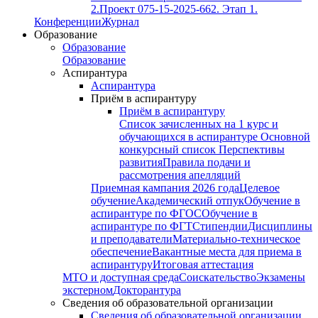
2.
Проект 075-15-2025-662. Этап 1.
Конференции
Журнал
Образование
Образование
Образование
Аспирантура
Аспирантура
Приём в аспирантуру
Приём в аспирантуру
Список зачисленных на 1 курс и
обучающихся в аспирантуре
Основной
конкурсный список
Перспективы
развития
Правила подачи и
рассмотрения апелляций
Приемная кампания 2026 года
Целевое
обучение
Академический отпук
Обучение в
аспирантуре по ФГОС
Обучение в
аспирантуре по ФГТ
Стипендии
Дисциплины
и преподаватели
Материально-техническое
обеспечение
Вакантные места для приема в
аспирантуру
Итоговая аттестация
МТО и доступная среда
Соискательство
Экзамены
экстерном
Докторантура
Сведения об образовательной организации
Сведения об образовательной организации