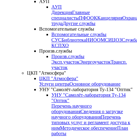
АУП
АУП
Дирекция
Главные
специалисты
ПФО
ОК
Канцелярия
Охран
труда
Другие службы
Вспомогательные службы
Вспомогательные службы
СУС
Библиотека
НИО
ОМС
ИЦ
ОЗ
Служб
КСП
ХО
Произв.службы
Произв.службы
Эксп.участок
Энергоучасток
Трансп.
участок
ЦКП "Атмосфера"
ЦКП "Атмосфера"
Услуги центра
Основное оборудование
УНУ "Самолёт-лаборатория Ту-134 "Оптик"
УНУ "Самолёт-лаборатория Ту-134
"Оптик"
Перечень научного
оборудования
Сведения о загрузке
научного оборудования
Перечень
типовых услуг и регламент доступа к
ним
Методическое обеспечение
План
работы