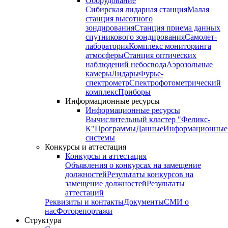
Оборудование
Сибирская лидарная станция
Малая
станция высотного
зондирования
Станция приема данных
спутникового зондирования
Самолет-
лаборатория
Комплекс мониторинга
атмосферы
Станция оптических
наблюдений небосвода
Аэрозольные
камеры
Лидары
Фурье-
спектрометр
Спектрофотометрический
комплекс
Приборы
Информационные ресурсы
Информационные ресурсы
Вычислительный кластер "Феликс-
К"
Программы
Данные
Информационные
системы
Конкурсы и аттестация
Конкурсы и аттестация
Объявления о конкурсах на замещение
должностей
Результаты конкурсов на
замещение должностей
Результаты
аттестаций
Реквизиты и контакты
Документы
СМИ о
нас
Фоторепортажи
Структура