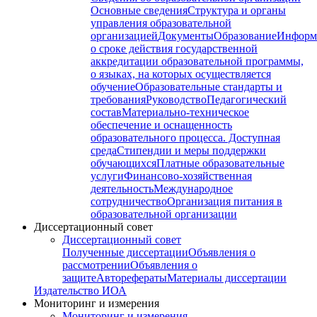
Основные сведения
Структура и органы
управления образовательной
организацией
Документы
Образование
Информ
о сроке действия государственной
аккредитации образовательной программы,
о языках, на которых осуществляется
обучение
Образовательные стандарты и
требования
Руководство
Педагогический
состав
Материально-техническое
обеспечение и оснащенность
образовательного процесса. Доступная
среда
Стипендии и меры поддержки
обучающихся
Платные образовательные
услуги
Финансово-хозяйственная
деятельность
Международное
сотрудничество
Организация питания в
образовательной организации
Диссертационный совет
Диссертационный совет
Полученные диссертации
Объявления о
рассмотрении
Объявления о
защите
Авторефераты
Материалы диссертации
Издательство ИОА
Мониторинг и измерения
Мониторинг и измерения