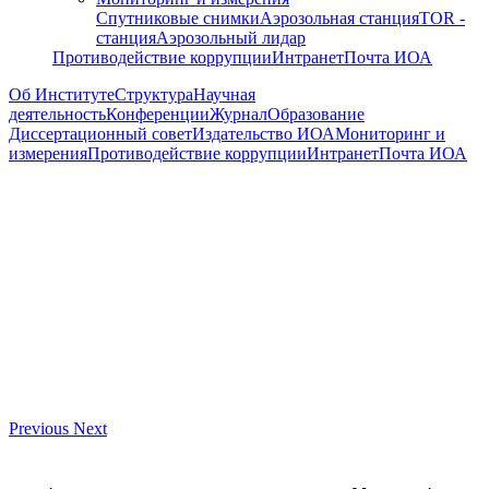
Спутниковые снимки
Аэрозольная станция
TOR -
станция
Аэрозольный лидар
Противодействие коррупции
Интранет
Почта ИОА
Об Институте
Структура
Научная
деятельность
Конференции
Журнал
Образование
Диссертационный совет
Издательство ИОА
Мониторинг и
измерения
Противодействие коррупции
Интранет
Почта ИОА
Previous
Next