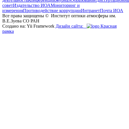
деятельность
Конференции
Журнал
Образование
Диссертационн
совет
Издательство ИОА
Мониторинг и
измерения
Противодействие коррупции
Интранет
Почта ИОА
Все права защищены ©
Институт оптики атмосферы им.
В.Е.Зуева СО РАН
Создано на: Yii Framework
Дизайн сайта:
Красная
рамка