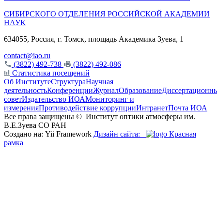
СИБИРСКОГО ОТДЕЛЕНИЯ РОССИЙСКОЙ АКАДЕМИИ
НАУК
634055, Россия, г. Томск, площадь Академика Зуева, 1
contact@iao.ru
(3822) 492-738
(3822) 492-086
Статистика посещений
Об Институте
Структура
Научная
деятельность
Конференции
Журнал
Образование
Диссертационн
совет
Издательство ИОА
Мониторинг и
измерения
Противодействие коррупции
Интранет
Почта ИОА
Все права защищены ©
Институт оптики атмосферы им.
В.Е.Зуева СО РАН
Создано на: Yii Framework
Дизайн сайта:
Красная
рамка