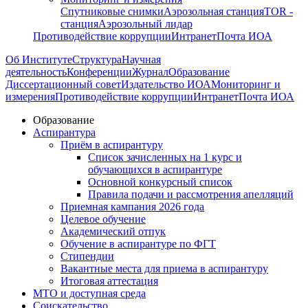
Спутниковые снимки
Аэрозольная станция
TOR -
станция
Аэрозольный лидар
Противодействие коррупции
Интранет
Почта ИОА
Об Институте
Структура
Научная
деятельность
Конференции
Журнал
Образование
Диссертационный совет
Издательство ИОА
Мониторинг и
измерения
Противодействие коррупции
Интранет
Почта ИОА
Образование
Аспирантура
Приём в аспирантуру
Список зачисленных на 1 курс и
обучающихся в аспирантуре
Основной конкурсный список
Правила подачи и рассмотрения апелляций
Приемная кампания 2026 года
Целевое обучение
Академический отпук
Обучение в аспирантуре по ФГТ
Стипендии
Вакантные места для приема в аспирантуру
Итоговая аттестация
МТО и доступная среда
Соискательство