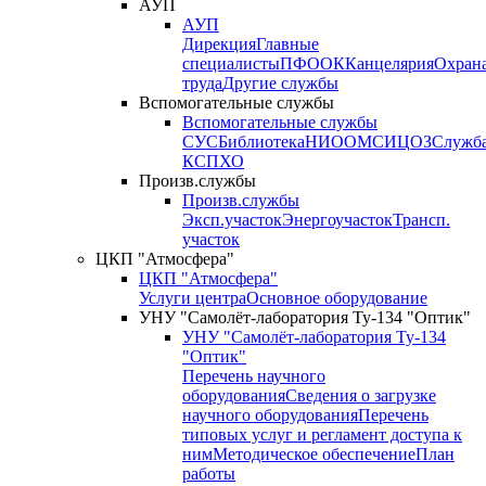
АУП
АУП
Дирекция
Главные
специалисты
ПФО
ОК
Канцелярия
Охран
труда
Другие службы
Вспомогательные службы
Вспомогательные службы
СУС
Библиотека
НИО
ОМС
ИЦ
ОЗ
Служб
КСП
ХО
Произв.службы
Произв.службы
Эксп.участок
Энергоучасток
Трансп.
участок
ЦКП "Атмосфера"
ЦКП "Атмосфера"
Услуги центра
Основное оборудование
УНУ "Самолёт-лаборатория Ту-134 "Оптик"
УНУ "Самолёт-лаборатория Ту-134
"Оптик"
Перечень научного
оборудования
Сведения о загрузке
научного оборудования
Перечень
типовых услуг и регламент доступа к
ним
Методическое обеспечение
План
работы