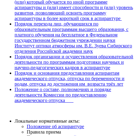
(или) который обучается по иной программе
аспирантуры и (или) имеет способности и (или) уровень
развития, позволяющий освоить программу
аспирантуры в более короткий срок в аспирантуре
Порядок перехода лиц, обучающихся по
образовательным программам высшего образования, с
платного обучения на бесплатное в Федеральном
государственном бюджетном учреждении науки
Институт оптики атмосферы им. В.Е. Зуева Сибирского
отделения Российской академии наук
Порядок организации и осуществления образовательной
деятельности по программам подготовки научных и
научно-педагогических кадров в аспирантуре
Порядок и основания предоставления аспирантам
академического отпуска, отпуска по беременности и
родам, отпуска до достижения им возраста трёх лет
Положение о составе, полномочиях и порядке
деятельности Комиссии по предоставлению
академического отпуска
Локальные нормативные акты:
Положение об аспирантуре
Правила приема