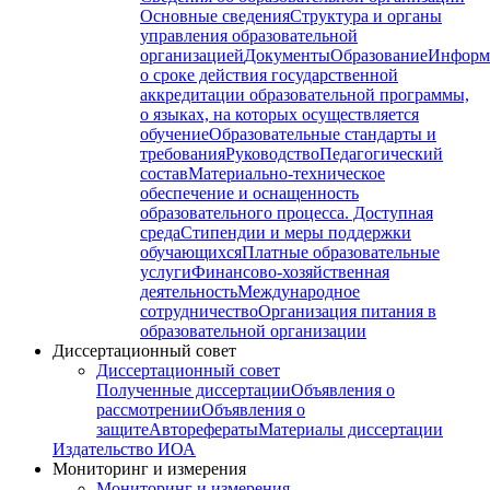
Основные сведения
Структура и органы
управления образовательной
организацией
Документы
Образование
Информ
о сроке действия государственной
аккредитации образовательной программы,
о языках, на которых осуществляется
обучение
Образовательные стандарты и
требования
Руководство
Педагогический
состав
Материально-техническое
обеспечение и оснащенность
образовательного процесса. Доступная
среда
Стипендии и меры поддержки
обучающихся
Платные образовательные
услуги
Финансово-хозяйственная
деятельность
Международное
сотрудничество
Организация питания в
образовательной организации
Диссертационный совет
Диссертационный совет
Полученные диссертации
Объявления о
рассмотрении
Объявления о
защите
Авторефераты
Материалы диссертации
Издательство ИОА
Мониторинг и измерения
Мониторинг и измерения