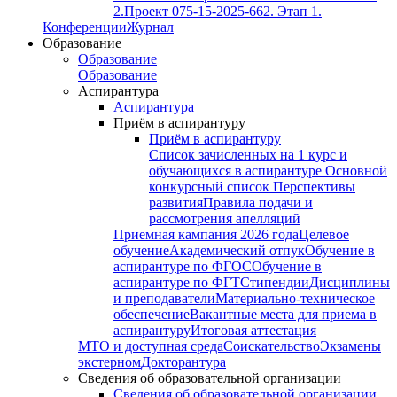
2.
Проект 075-15-2025-662. Этап 1.
Конференции
Журнал
Образование
Образование
Образование
Аспирантура
Аспирантура
Приём в аспирантуру
Приём в аспирантуру
Список зачисленных на 1 курс и
обучающихся в аспирантуре
Основной
конкурсный список
Перспективы
развития
Правила подачи и
рассмотрения апелляций
Приемная кампания 2026 года
Целевое
обучение
Академический отпук
Обучение в
аспирантуре по ФГОС
Обучение в
аспирантуре по ФГТ
Стипендии
Дисциплины
и преподаватели
Материально-техническое
обеспечение
Вакантные места для приема в
аспирантуру
Итоговая аттестация
МТО и доступная среда
Соискательство
Экзамены
экстерном
Докторантура
Сведения об образовательной организации
Сведения об образовательной организации