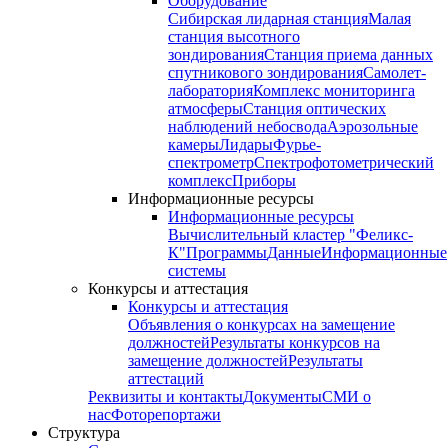
Оборудование
Сибирская лидарная станция
Малая
станция высотного
зондирования
Станция приема данных
спутникового зондирования
Самолет-
лаборатория
Комплекс мониторинга
атмосферы
Станция оптических
наблюдений небосвода
Аэрозольные
камеры
Лидары
Фурье-
спектрометр
Спектрофотометрический
комплекс
Приборы
Информационные ресурсы
Информационные ресурсы
Вычислительный кластер "Феликс-
К"
Программы
Данные
Информационные
системы
Конкурсы и аттестация
Конкурсы и аттестация
Объявления о конкурсах на замещение
должностей
Результаты конкурсов на
замещение должностей
Результаты
аттестаций
Реквизиты и контакты
Документы
СМИ о
нас
Фоторепортажи
Структура