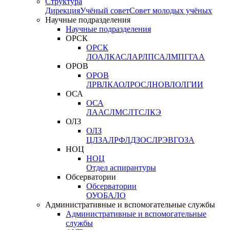
Структура
Дирекция
Учёный совет
Совет молодых учёных
Научные подразделения
Научные подразделения
ОРСК
ОРСК
ЛОА
ЛКАС
ЛАР
ЛПСА
ЛМПГ
ГАА
ОРОВ
ОРОВ
ЛРВ
ЛКАО
ЛРОС
ЛНОВ
ЛОЛ
ГИИ
ОСА
ОСА
ЛААС
ЛМС
ЛТС
ЛКЭ
ОЛЗ
ОЛЗ
ЦЛЗА
ЛРФ
ЛДЗОС
ЛРЭВ
ГОЗА
НОЦ
НОЦ
Отдел аспирантуры
Обсерватории
Обсерватории
ОУО
БАЛО
Административные и вспомогательные службы
Административные и вспомогательные
службы