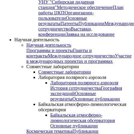
УНУ "Сибирская лидарная
станция"
Методическое обеспечение
План
работы ЦКП
Организации-
пользователи
Основные
результаты
Патенты
Публикации
Международн
сотрудничество
Выставки,
конференции
Заявка на исследование
Научная деятельность
Научная деятельность
Программы и проекты
Гранты и
контракты
Международное сотрудничество
Участие
в международных проектах и программах
Совместные лаборатории
Совместные лаборатории
Лаборатория полярного аэрозоля
Лаборатория полярного аэрозоля
История сотрудничества
География
экспедиций
Основные
результаты
Основные публикации
Байкальская атмосферно-лимнологическая
обсерватория
Байкальская атмосферно-
лимнологическая обсерватория
Основные публикации
Космическая тематика
Публикации