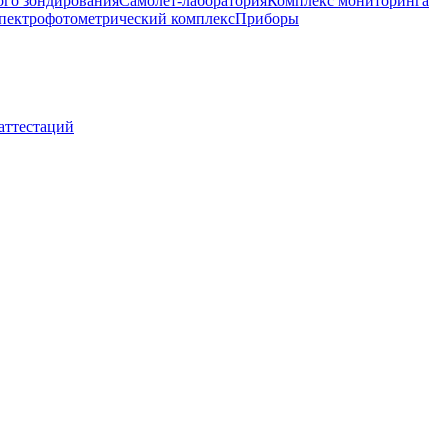
ого зондирования
Самолет-лаборатория
Комплекс мониторинга
пектрофотометрический комплекс
Приборы
 аттестаций