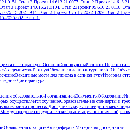
.21.0151. Этап 3.
Проект 14.613.21.0077. Этап 2.
Проект 14.613.21
 Этап 3.
Проект 14.616.21.0104. Этап 2.
Проект 05.616.21.0118. Эта
т 075-15-2021-934. Этап 2.
Проект 075-15-2022-1209. Этап 2.
Прое
15-2025-662. Этап 1.
ющихся в аспирантуре
Основной конкурсный список
Перспективы
ие
Академический отпук
Обучение в аспирантуре по ФГОС
Обуче
печение
Вакантные места для приема в аспирантуру
Итоговая атт
кстерном
Докторантура
ления образовательной организацией
Документы
Образование
Ин
орых осуществляется обучение
Образовательные стандарты и тре
зовательного процесса. Доступная среда
Стипендии и меры под
ь
Международное сотрудничество
Организация питания в образов
ии
Объявления о защите
Авторефераты
Материалы диссертации