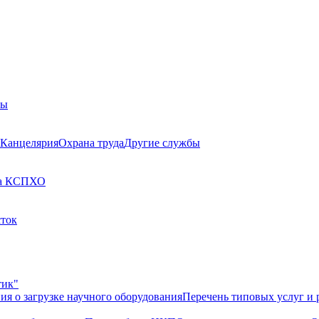
бы
Канцелярия
Охрана труда
Другие службы
а КСП
ХО
сток
тик"
ия о загрузке научного оборудования
Перечень типовых услуг и 