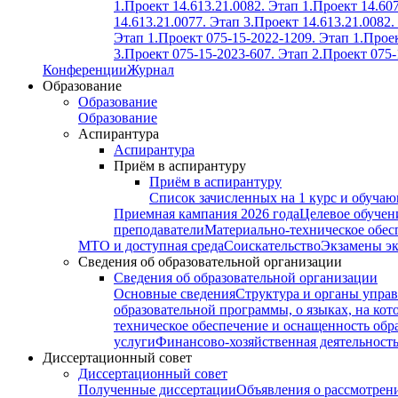
1.
Проект 14.613.21.0082. Этап 1.
Проект 14.607
14.613.21.0077. Этап 3.
Проект 14.613.21.0082.
Этап 1.
Проект 075-15-2022-1209. Этап 1.
Проек
3.
Проект 075-15-2023-607. Этап 2.
Проект 075-
Конференции
Журнал
Образование
Образование
Образование
Аспирантура
Аспирантура
Приём в аспирантуру
Приём в аспирантуру
Список зачисленных на 1 курс и обуча
Приемная кампания 2026 года
Целевое обучен
преподаватели
Материально-техническое обес
МТО и доступная среда
Соискательство
Экзамены э
Сведения об образовательной организации
Сведения об образовательной организации
Основные сведения
Структура и органы управ
образовательной программы, о языках, на кот
техническое обеспечение и оснащенность обра
услуги
Финансово-хозяйственная деятельност
Диссертационный совет
Диссертационный совет
Полученные диссертации
Объявления о рассмотрен