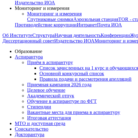
Издательство ИОА
Мониторинг и измерения
Мониторинг и измерения
Спутниковые снимки
Аэрозольная станция
TOR - ст
Противодействие коррупции
Интранет
Почта ИОА
Об Институте
Структура
Научная деятельность
Конференции
Жу
Диссертационный совет
Издательство ИОА
Мониторинг и изме
Образование
Аспирантура
Приём в аспирантуру
Список зачисленных на 1 курс и обучающихся
Основной конкурсный список
Правила подачи и рассмотрения апелляций
Приемная кампания 2026 года
Целевое обучение
Академический отпук
Обучение в аспирантуре по ФГТ
Стипендии
Вакантные места для приема в аспирантуру
Итоговая аттестация
МТО и доступная среда
Соискательство
Докторантура