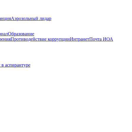
анция
Аэрозольный лидар
рнал
Образование
рения
Противодействие коррупции
Интранет
Почта ИОА
 в аспирантуре