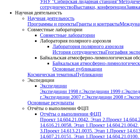
УНУ "Сибирская лидарная станция"
Методиче
сотрудничество
Выставки, конференции
Заявк
Научная деятельность
Научная деятельность
Программы и проекты
Гранты и контракты
Междунар
Совместные лаборатории
Совместные лаборатории
Лаборатория полярного аэрозоля
Лаборатория полярного аэрозоля
История сотрудничества
География эксп
Байкальская атмосферно-лимнологическая об
Байкальская атмосферно-лимнологическ
Основные публикации
Космическая тематика
Публикации
Экспедиции
Экспедиции
Экспедиции 1998 г.
Экспедиции 1999 г.
Экспед
г.
Экспедиции 2007 г.
Экспедиции 2008 г.
Экспе
Основные результаты
Отчёты о выполнении ФЦП
Отчёты о выполнении ФЦП
Проект 14.604.21.0042. Этап 2.
Проект 14.604.2
14.616.21.0058. Этап 1.
Проект 14.604.21.0042.
3.
Проект 14.613.21.0035. Этап 1.
Проект 14.613
14.607.21.0151. Этап 1.
Проект 14.604.21.0100.