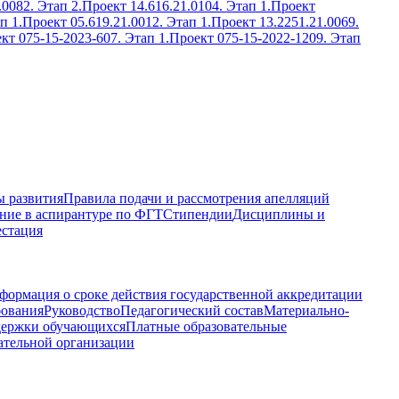
.0082. Этап 2.
Проект 14.616.21.0104. Этап 1.
Проект
п 1.
Проект 05.619.21.0012. Этап 1.
Проект 13.2251.21.0069.
кт 075-15-2023-607. Этап 1.
Проект 075-15-2022-1209. Этап
 развития
Правила подачи и рассмотрения апелляций
ние в аспирантуре по ФГТ
Стипендии
Дисциплины и
естация
формация о сроке действия государственной аккредитации
бования
Руководство
Педагогический состав
Материально-
держки обучающихся
Платные образовательные
ательной организации