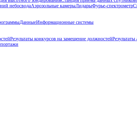
ция высотного зондирования
Станция приема данных спутников
ний небосвода
Аэрозольные камеры
Лидары
Фурье-спектрометр
С
рограммы
Данные
Информационные системы
остей
Результаты конкурсов на замещение должностей
Результаты
епортажи