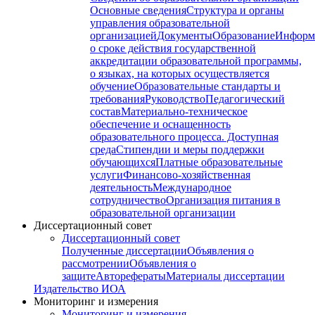
Основные сведения
Структура и органы
управления образовательной
организацией
Документы
Образование
Информ
о сроке действия государственной
аккредитации образовательной программы,
о языках, на которых осуществляется
обучение
Образовательные стандарты и
требования
Руководство
Педагогический
состав
Материально-техническое
обеспечение и оснащенность
образовательного процесса. Доступная
среда
Стипендии и меры поддержки
обучающихся
Платные образовательные
услуги
Финансово-хозяйственная
деятельность
Международное
сотрудничество
Организация питания в
образовательной организации
Диссертационный совет
Диссертационный совет
Полученные диссертации
Объявления о
рассмотрении
Объявления о
защите
Авторефераты
Материалы диссертации
Издательство ИОА
Мониторинг и измерения
Мониторинг и измерения