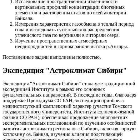
Исследование пространственной изменчивости
вертикальных профилей концентрации биогенных
элементов и растворенных газов по всей акватории
Байкала.
Измерения характеристик газообмена в теплый период
года и исследовать суточный ход распределения
углекислого газа по вертикали в литорали озера.
Изучение пространственных атмосферных
неоднородностей в горном районе истока р.Ангары.
Поставленные задачи выполнены полностью.
Экспедиция "Астроклимат Сибири"
Экспедиция "Астроклимат Сибири" стала уже традиционной
экспедицией Института в рамках его основных
фундаментальных направлений. В последние годы, благодаря
поддержке Президиума СО РАН, экспедиция приобрела
межинститутский комплексный характер (участие Томского
государственного университета, Института солнечно-земной
физики СО РАН), обеспечивая продолжение многолетних
экспериментальных исследований по изучению особенностей
развития астроклимата региона юга Сибири, включая горную
котловину оз. Байкал, изучения влияния подстилающей
поверхности на развитие и поведение интенсивности и