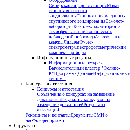
Оборудование
Сибирская лидарная станция
Малая
станция высотного
зондирования
Станция приема данных
спутникового зондирования
Самолет-
лаборатория
Комплекс мониторинга
атмосферы
Станция оптических
наблюдений небосвода
Аэрозольные
камеры
Лидары
Фурье-
спектрометр
Спектрофотометрический
комплекс
Приборы
Информационные ресурсы
Информационные ресурсы
Вычислительный кластер "Феликс-
К"
Программы
Данные
Информационные
системы
Конкурсы и аттестация
Конкурсы и аттестация
Объявления о конкурсах на замещение
должностей
Результаты конкурсов на
замещение должностей
Результаты
аттестаций
Реквизиты и контакты
Документы
СМИ о
нас
Фоторепортажи
Структура