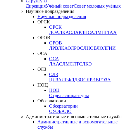
Структура
Дирекция
Учёный совет
Совет молодых учёных
Научные подразделения
Научные подразделения
ОРСК
ОРСК
ЛОА
ЛКАС
ЛАР
ЛПСА
ЛМПГ
ГАА
ОРОВ
ОРОВ
ЛРВ
ЛКАО
ЛРОС
ЛНОВ
ЛОЛ
ГИИ
ОСА
ОСА
ЛААС
ЛМС
ЛТС
ЛКЭ
ОЛЗ
ОЛЗ
ЦЛЗА
ЛРФ
ЛДЗОС
ЛРЭВ
ГОЗА
НОЦ
НОЦ
Отдел аспирантуры
Обсерватории
Обсерватории
ОУО
БАЛО
Административные и вспомогательные службы
Административные и вспомогательные
службы