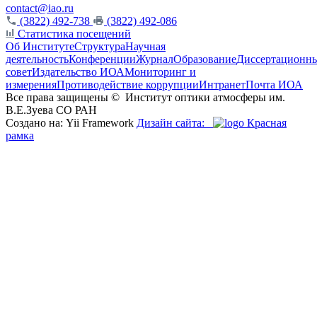
contact@iao.ru
(3822) 492-738
(3822) 492-086
Статистика посещений
Об Институте
Структура
Научная
деятельность
Конференции
Журнал
Образование
Диссертационн
совет
Издательство ИОА
Мониторинг и
измерения
Противодействие коррупции
Интранет
Почта ИОА
Все права защищены ©
Институт оптики атмосферы им.
В.Е.Зуева СО РАН
Создано на: Yii Framework
Дизайн сайта:
Красная
рамка