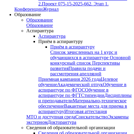
2.
Проект 075-15-2025-662. Этап 1.
Конференции
Журнал
Образование
Образование
Образование
Аспирантура
Аспирантура
Приём в аспирантуру
Приём в аспирантуру
Список зачисленных на 1 курс и
обучающихся в аспирантуре
Основной
конкурсный список
Перспективы
развития
Правила подачи и
рассмотрения апелляций
Приемная кампания 2026 года
Целевое
обучение
Академический отпук
Обучение в
аспирантуре по ФГОС
Обучение в
аспирантуре по ФГТ
Стипендии
Дисциплины
и преподаватели
Материально-техническое
обеспечение
Вакантные места для приема в
аспирантуру
Итоговая аттестация
МТО и доступная среда
Соискательство
Экзамены
экстерном
Докторантура
Сведения об образовательной организации
Сведения об образовательной организации