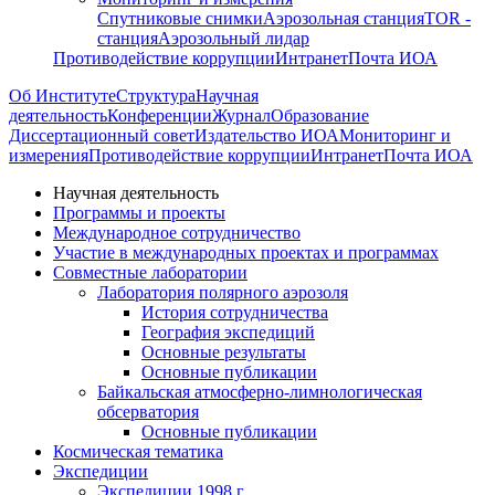
Спутниковые снимки
Аэрозольная станция
TOR -
станция
Аэрозольный лидар
Противодействие коррупции
Интранет
Почта ИОА
Об Институте
Структура
Научная
деятельность
Конференции
Журнал
Образование
Диссертационный совет
Издательство ИОА
Мониторинг и
измерения
Противодействие коррупции
Интранет
Почта ИОА
Научная деятельность
Программы и проекты
Международное сотрудничество
Участие в международных проектах и программах
Совместные лаборатории
Лаборатория полярного аэрозоля
История сотрудничества
География экспедиций
Основные результаты
Основные публикации
Байкальская атмосферно-лимнологическая
обсерватория
Основные публикации
Космическая тематика
Экспедиции
Экспедиции 1998 г.