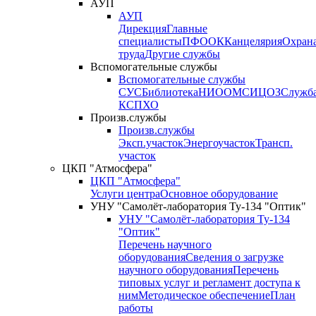
АУП
АУП
Дирекция
Главные
специалисты
ПФО
ОК
Канцелярия
Охран
труда
Другие службы
Вспомогательные службы
Вспомогательные службы
СУС
Библиотека
НИО
ОМС
ИЦ
ОЗ
Служб
КСП
ХО
Произв.службы
Произв.службы
Эксп.участок
Энергоучасток
Трансп.
участок
ЦКП "Атмосфера"
ЦКП "Атмосфера"
Услуги центра
Основное оборудование
УНУ "Самолёт-лаборатория Ту-134 "Оптик"
УНУ "Самолёт-лаборатория Ту-134
"Оптик"
Перечень научного
оборудования
Сведения о загрузке
научного оборудования
Перечень
типовых услуг и регламент доступа к
ним
Методическое обеспечение
План
работы