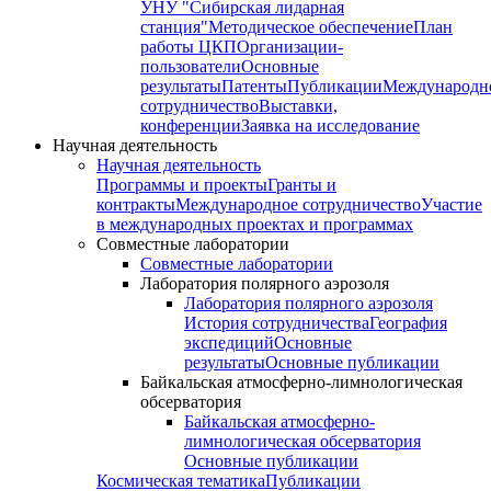
УНУ "Сибирская лидарная
станция"
Методическое обеспечение
План
работы ЦКП
Организации-
пользователи
Основные
результаты
Патенты
Публикации
Международн
сотрудничество
Выставки,
конференции
Заявка на исследование
Научная деятельность
Научная деятельность
Программы и проекты
Гранты и
контракты
Международное сотрудничество
Участие
в международных проектах и программах
Совместные лаборатории
Совместные лаборатории
Лаборатория полярного аэрозоля
Лаборатория полярного аэрозоля
История сотрудничества
География
экспедиций
Основные
результаты
Основные публикации
Байкальская атмосферно-лимнологическая
обсерватория
Байкальская атмосферно-
лимнологическая обсерватория
Основные публикации
Космическая тематика
Публикации