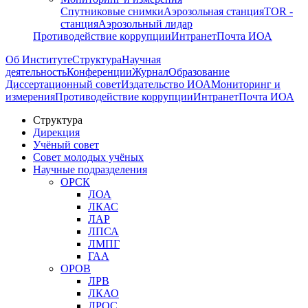
Спутниковые снимки
Аэрозольная станция
TOR -
станция
Аэрозольный лидар
Противодействие коррупции
Интранет
Почта ИОА
Об Институте
Структура
Научная
деятельность
Конференции
Журнал
Образование
Диссертационный совет
Издательство ИОА
Мониторинг и
измерения
Противодействие коррупции
Интранет
Почта ИОА
Структура
Дирекция
Учёный совет
Совет молодых учёных
Научные подразделения
ОРСК
ЛОА
ЛКАС
ЛАР
ЛПСА
ЛМПГ
ГАА
ОРОВ
ЛРВ
ЛКАО
ЛРОС