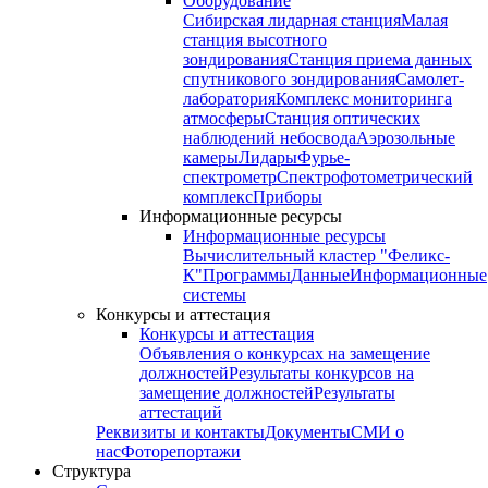
Оборудование
Сибирская лидарная станция
Малая
станция высотного
зондирования
Станция приема данных
спутникового зондирования
Самолет-
лаборатория
Комплекс мониторинга
атмосферы
Станция оптических
наблюдений небосвода
Аэрозольные
камеры
Лидары
Фурье-
спектрометр
Спектрофотометрический
комплекс
Приборы
Информационные ресурсы
Информационные ресурсы
Вычислительный кластер "Феликс-
К"
Программы
Данные
Информационные
системы
Конкурсы и аттестация
Конкурсы и аттестация
Объявления о конкурсах на замещение
должностей
Результаты конкурсов на
замещение должностей
Результаты
аттестаций
Реквизиты и контакты
Документы
СМИ о
нас
Фоторепортажи
Структура