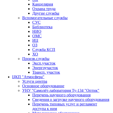
Канцелярия
Охрана труда
Другие службы
Вспомогательные службы
СУС
Библиотека
НИО
ОМС
ИЦ
ОЗ
Служба КСП
ХО
Произв.службы
Эксп.участок
Энергоучасток
Трансп. участок
ЦКП "Атмосфера"
Услуги центра
Основное оборудование
УНУ "Самолёт-лаборатория Ту-134 "Оптик"
Перечень научного оборудования
Сведения о загрузке научного оборудования
Перечень типовых услуг и регламент
доступа к ним