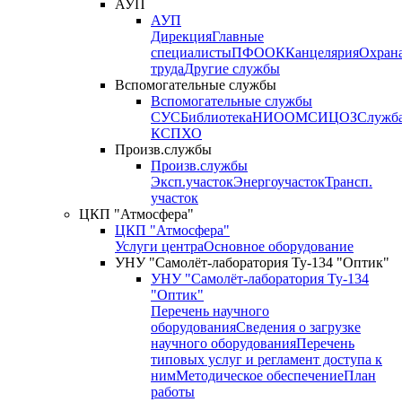
АУП
АУП
Дирекция
Главные
специалисты
ПФО
ОК
Канцелярия
Охран
труда
Другие службы
Вспомогательные службы
Вспомогательные службы
СУС
Библиотека
НИО
ОМС
ИЦ
ОЗ
Служб
КСП
ХО
Произв.службы
Произв.службы
Эксп.участок
Энергоучасток
Трансп.
участок
ЦКП "Атмосфера"
ЦКП "Атмосфера"
Услуги центра
Основное оборудование
УНУ "Самолёт-лаборатория Ту-134 "Оптик"
УНУ "Самолёт-лаборатория Ту-134
"Оптик"
Перечень научного
оборудования
Сведения о загрузке
научного оборудования
Перечень
типовых услуг и регламент доступа к
ним
Методическое обеспечение
План
работы