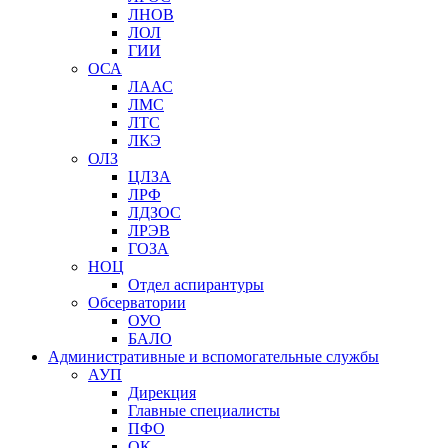
ЛНОВ
ЛОЛ
ГИИ
ОСА
ЛААС
ЛМС
ЛТС
ЛКЭ
ОЛЗ
ЦЛЗА
ЛРФ
ЛДЗОС
ЛРЭВ
ГОЗА
НОЦ
Отдел аспирантуры
Обсерватории
ОУО
БАЛО
Административные и вспомогательные службы
АУП
Дирекция
Главные специалисты
ПФО
ОК