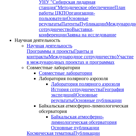
УНУ "Сибирская лидарная
станция"
Методическое обеспечение
План
работы ЦКП
Организации-
пользователи
Основные
результаты
Патенты
Публикации
Международн
сотрудничество
Выставки,
конференции
Заявка на исследование
Научная деятельность
Научная деятельность
Программы и проекты
Гранты и
контракты
Международное сотрудничество
Участие
в международных проектах и программах
Совместные лаборатории
Совместные лаборатории
Лаборатория полярного аэрозоля
Лаборатория полярного аэрозоля
История сотрудничества
География
экспедиций
Основные
результаты
Основные публикации
Байкальская атмосферно-лимнологическая
обсерватория
Байкальская атмосферно-
лимнологическая обсерватория
Основные публикации
Космическая тематика
Публикации