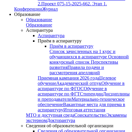
2.
Проект 075-15-2025-662. Этап 1.
Конференции
Журнал
Образование
Образование
Образование
Аспирантура
Аспирантура
Приём в аспирантуру
Приём в аспирантуру
Список зачисленных на 1 курс и
обучающихся в аспирантуре
Основной
конкурсный список
Перспективы
развития
Правила подачи и
рассмотрения апелляций
Приемная кампания 2026 года
Целевое
обучение
Академический отпук
Обучение в
аспирантуре по ФГОС
Обучение в
аспирантуре по ФГТ
Стипендии
Дисциплины
и преподаватели
Материально-техническое
обеспечение
Вакантные места для приема в
аспирантуру
Итоговая аттестация
МТО и доступная среда
Соискательство
Экзамены
экстерном
Докторантура
Сведения об образовательной организации
Сведения об образовательной организации