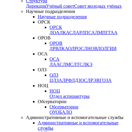
Структура
Дирекция
Учёный совет
Совет молодых учёных
Научные подразделения
Научные подразделения
ОРСК
ОРСК
ЛОА
ЛКАС
ЛАР
ЛПСА
ЛМПГ
ГАА
ОРОВ
ОРОВ
ЛРВ
ЛКАО
ЛРОС
ЛНОВ
ЛОЛ
ГИИ
ОСА
ОСА
ЛААС
ЛМС
ЛТС
ЛКЭ
ОЛЗ
ОЛЗ
ЦЛЗА
ЛРФ
ЛДЗОС
ЛРЭВ
ГОЗА
НОЦ
НОЦ
Отдел аспирантуры
Обсерватории
Обсерватории
ОУО
БАЛО
Административные и вспомогательные службы
Административные и вспомогательные
службы