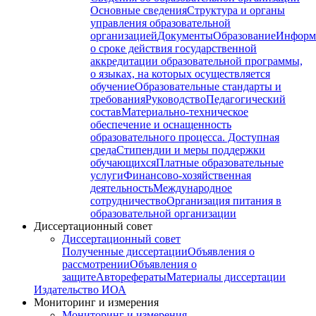
Основные сведения
Структура и органы
управления образовательной
организацией
Документы
Образование
Информ
о сроке действия государственной
аккредитации образовательной программы,
о языках, на которых осуществляется
обучение
Образовательные стандарты и
требования
Руководство
Педагогический
состав
Материально-техническое
обеспечение и оснащенность
образовательного процесса. Доступная
среда
Стипендии и меры поддержки
обучающихся
Платные образовательные
услуги
Финансово-хозяйственная
деятельность
Международное
сотрудничество
Организация питания в
образовательной организации
Диссертационный совет
Диссертационный совет
Полученные диссертации
Объявления о
рассмотрении
Объявления о
защите
Авторефераты
Материалы диссертации
Издательство ИОА
Мониторинг и измерения
Мониторинг и измерения