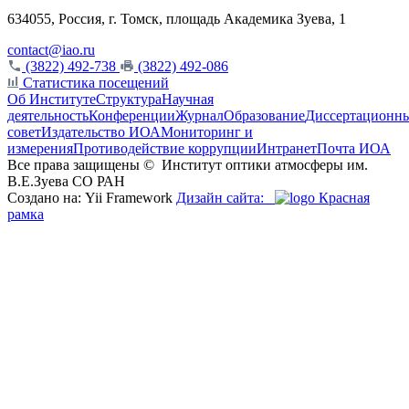
634055, Россия, г. Томск, площадь Академика Зуева, 1
contact@iao.ru
(3822) 492-738
(3822) 492-086
Статистика посещений
Об Институте
Структура
Научная
деятельность
Конференции
Журнал
Образование
Диссертационн
совет
Издательство ИОА
Мониторинг и
измерения
Противодействие коррупции
Интранет
Почта ИОА
Все права защищены ©
Институт оптики атмосферы им.
В.Е.Зуева СО РАН
Создано на: Yii Framework
Дизайн сайта:
Красная
рамка