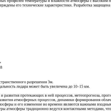
ьных профилей температуры и влажности атмосферы с высоким 
тверждены его технические характеристики. Разработка защищен
ь
,8
странственного разрешения 3м.
льность лидара может быть увеличена до 10–15 км.
 и развития протекающих в ней процессов, метеопрогноза, прог
азвития атмосферных процессов, динамики формирования облачн
тмосферы и его изменение во времени являются важными входны
уры атмосферы традиционно ведутся контактными методами, что