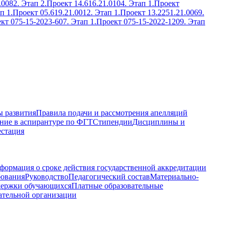
.0082. Этап 2.
Проект 14.616.21.0104. Этап 1.
Проект
п 1.
Проект 05.619.21.0012. Этап 1.
Проект 13.2251.21.0069.
кт 075-15-2023-607. Этап 1.
Проект 075-15-2022-1209. Этап
 развития
Правила подачи и рассмотрения апелляций
ние в аспирантуре по ФГТ
Стипендии
Дисциплины и
естация
формация о сроке действия государственной аккредитации
бования
Руководство
Педагогический состав
Материально-
держки обучающихся
Платные образовательные
ательной организации