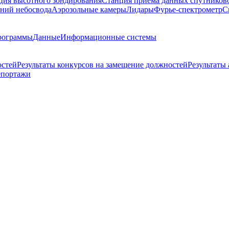
ция высотного зондирования
Станция приема данных спутников
ний небосвода
Аэрозольные камеры
Лидары
Фурье-спектрометр
С
рограммы
Данные
Информационные системы
остей
Результаты конкурсов на замещение должностей
Результаты
епортажи