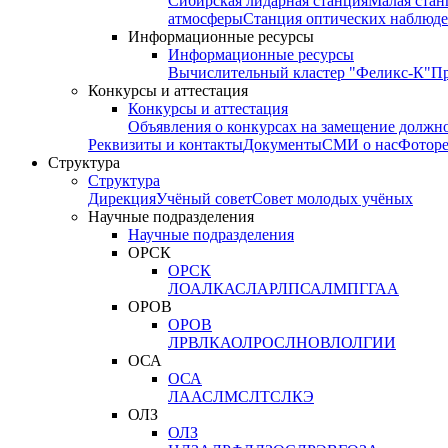
Сибирская лидарная станция
Малая стан
атмосферы
Станция оптических наблюде
Информационные ресурсы
Информационные ресурсы
Вычислительный кластер "Феликс-К"
П
Конкурсы и аттестация
Конкурсы и аттестация
Объявления о конкурсах на замещение должн
Реквизиты и контакты
Документы
СМИ о нас
Фотор
Структура
Структура
Дирекция
Учёный совет
Совет молодых учёных
Научные подразделения
Научные подразделения
ОРСК
ОРСК
ЛОА
ЛКАС
ЛАР
ЛПСА
ЛМПГ
ГАА
ОРОВ
ОРОВ
ЛРВ
ЛКАО
ЛРОС
ЛНОВ
ЛОЛ
ГИИ
ОСА
ОСА
ЛААС
ЛМС
ЛТС
ЛКЭ
ОЛЗ
ОЛЗ