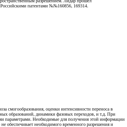
пространственным разрешением. Лидар прошел
а Российскими патентами №№160856, 169314.
ноза смогообразования, оценки интенсивности переноса в
ых образований, динамики фазовых переходов, и т.д. При
ми параметрами. Необходимые для получения этой информации
 не обеспечивает необходимого временного разрешения и