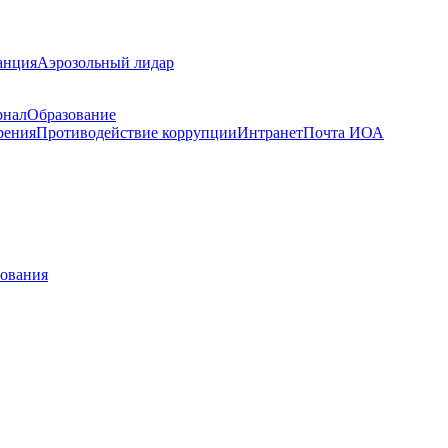
анция
Аэрозольный лидар
рнал
Образование
рения
Противодействие коррупции
Интранет
Почта ИОА
рования