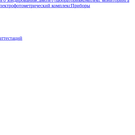
ого зондирования
Самолет-лаборатория
Комплекс мониторинга
пектрофотометрический комплекс
Приборы
 аттестаций