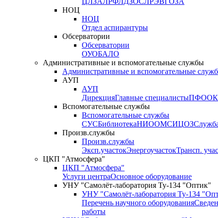
ЦЛЗА
ЛРФ
ЛДЗОС
ЛРЭВ
ГОЗА
НОЦ
НОЦ
Отдел аспирантуры
Обсерватории
Обсерватории
ОУО
БАЛО
Административные и вспомогательные службы
Административные и вспомогательные служ
АУП
АУП
Дирекция
Главные специалисты
ПФО
ОК
Вспомогательные службы
Вспомогательные службы
СУС
Библиотека
НИО
ОМС
ИЦ
ОЗ
Служб
Произв.службы
Произв.службы
Эксп.участок
Энергоучасток
Трансп. уча
ЦКП "Атмосфера"
ЦКП "Атмосфера"
Услуги центра
Основное оборудование
УНУ "Самолёт-лаборатория Ту-134 "Оптик"
УНУ "Самолёт-лаборатория Ту-134 "Оп
Перечень научного оборудования
Сведен
работы