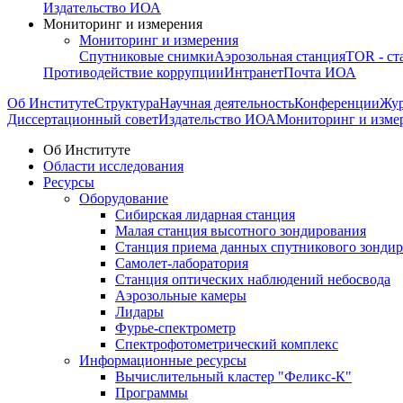
Издательство ИОА
Мониторинг и измерения
Мониторинг и измерения
Спутниковые снимки
Аэрозольная станция
TOR - ст
Противодействие коррупции
Интранет
Почта ИОА
Об Институте
Структура
Научная деятельность
Конференции
Жу
Диссертационный совет
Издательство ИОА
Мониторинг и изме
Об Институте
Области исследования
Ресурсы
Оборудование
Сибирская лидарная станция
Малая станция высотного зондирования
Станция приема данных спутникового зонди
Самолет-лаборатория
Станция оптических наблюдений небосвода
Аэрозольные камеры
Лидары
Фурье-спектрометр
Спектрофотометрический комплекс
Информационные ресурсы
Вычислительный кластер "Феликс-К"
Программы