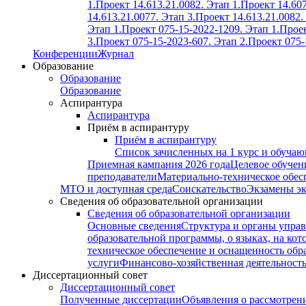
1.
Проект 14.613.21.0082. Этап 1.
Проект 14.607
14.613.21.0077. Этап 3.
Проект 14.613.21.0082.
Этап 1.
Проект 075-15-2022-1209. Этап 1.
Проек
3.
Проект 075-15-2023-607. Этап 2.
Проект 075-
Конференции
Журнал
Образование
Образование
Образование
Аспирантура
Аспирантура
Приём в аспирантуру
Приём в аспирантуру
Список зачисленных на 1 курс и обуча
Приемная кампания 2026 года
Целевое обучен
преподаватели
Материально-техническое обес
МТО и доступная среда
Соискательство
Экзамены э
Сведения об образовательной организации
Сведения об образовательной организации
Основные сведения
Структура и органы управ
образовательной программы, о языках, на кот
техническое обеспечение и оснащенность обра
услуги
Финансово-хозяйственная деятельност
Диссертационный совет
Диссертационный совет
Полученные диссертации
Объявления о рассмотрен