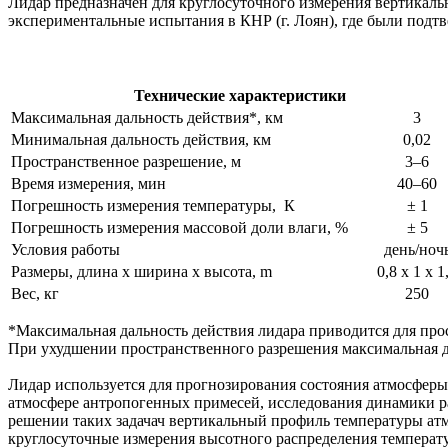
Лидар предназначен для круглосуточного измерения вертикал
экспериментальные испытания в КНР (г. Лоян), где были под
Технические характеристики
Максимальная дальность действия*, км
3
Минимальная дальность действия, км
0,02
Пространственное разрешение, м
3–6
Время измерения, мин
40–60
Погрешность измерения температуры, К
± 1
Погрешность измерения массовой доли влаги, %
± 5
Условия работы
день/ноч
Размеры, длина х ширина х высота, m
0,8 х 1 х 1
Вес, кг
250
*Максимальная дальность действия лидара приводится для про
При ухудшении пространственного разрешения максимальная да
Лидар используется для прогнозирования состояния атмосферы
атмосфере антропогенных примесей, исследования динамики р
решении таких задачач вертикальный профиль температуры а
круглосуточные измерения высотного распределения температ