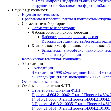
УНУ "Сибирская лидарная станция"
Методиче
сотрудничество
Выставки, конференции
Заявк
Научная деятельность
Научная деятельность
Программы и проекты
Гранты и контракты
Междунар
Совместные лаборатории
Совместные лаборатории
Лаборатория полярного аэрозоля
Лаборатория полярного аэрозоля
История сотрудничества
География эксп
Байкальская атмосферно-лимнологическая об
Байкальская атмосферно-лимнологическ
Основные публикации
Космическая тематика
Публикации
Экспедиции
Экспедиции
Экспедиции 1998 г.
Экспедиции 1999 г.
Экспед
г.
Экспедиции 2007 г.
Экспедиции 2008 г.
Экспе
Основные результаты
Отчёты о выполнении ФЦП
Отчёты о выполнении ФЦП
Проект 14.604.21.0042. Этап 2.
Проект 14.604.2
14.616.21.0058. Этап 1.
Проект 14.604.21.0042.
3.
Проект 14.613.21.0035. Этап 1.
Проект 14.613
14.607.21.0151. Этап 1.
Проект 14.604.21.0100.