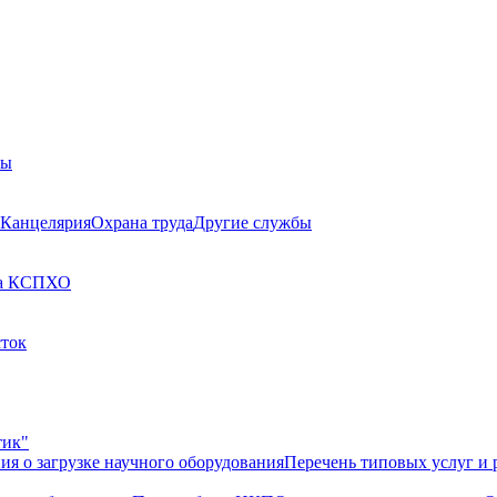
бы
Канцелярия
Охрана труда
Другие службы
а КСП
ХО
сток
тик"
ия о загрузке научного оборудования
Перечень типовых услуг и 