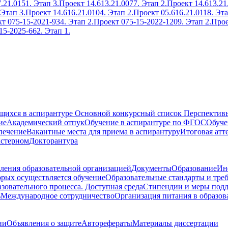
.21.0151. Этап 3.
Проект 14.613.21.0077. Этап 2.
Проект 14.613.21
 Этап 3.
Проект 14.616.21.0104. Этап 2.
Проект 05.616.21.0118. Эта
т 075-15-2021-934. Этап 2.
Проект 075-15-2022-1209. Этап 2.
Прое
15-2025-662. Этап 1.
ющихся в аспирантуре
Основной конкурсный список
Перспективы
ие
Академический отпук
Обучение в аспирантуре по ФГОС
Обуче
печение
Вакантные места для приема в аспирантуру
Итоговая атт
кстерном
Докторантура
ления образовательной организацией
Документы
Образование
Ин
орых осуществляется обучение
Образовательные стандарты и тре
зовательного процесса. Доступная среда
Стипендии и меры под
ь
Международное сотрудничество
Организация питания в образов
ии
Объявления о защите
Авторефераты
Материалы диссертации