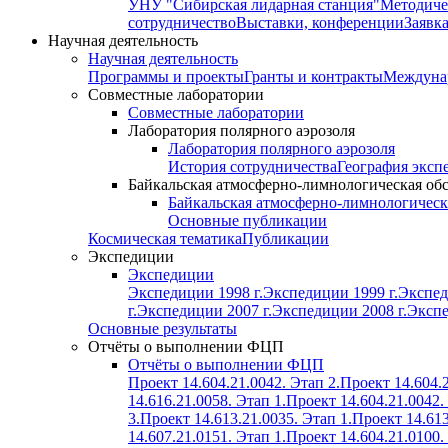
УНУ "Сибирская лидарная станция"
Методиче
сотрудничество
Выставки, конференции
Заявк
Научная деятельность
Научная деятельность
Программы и проекты
Гранты и контракты
Междунар
Совместные лаборатории
Совместные лаборатории
Лаборатория полярного аэрозоля
Лаборатория полярного аэрозоля
История сотрудничества
География эксп
Байкальская атмосферно-лимнологическая об
Байкальская атмосферно-лимнологическ
Основные публикации
Космическая тематика
Публикации
Экспедиции
Экспедиции
Экспедиции 1998 г.
Экспедиции 1999 г.
Экспед
г.
Экспедиции 2007 г.
Экспедиции 2008 г.
Экспе
Основные результаты
Отчёты о выполнении ФЦП
Отчёты о выполнении ФЦП
Проект 14.604.21.0042. Этап 2.
Проект 14.604.2
14.616.21.0058. Этап 1.
Проект 14.604.21.0042.
3.
Проект 14.613.21.0035. Этап 1.
Проект 14.613
14.607.21.0151. Этап 1.
Проект 14.604.21.0100.