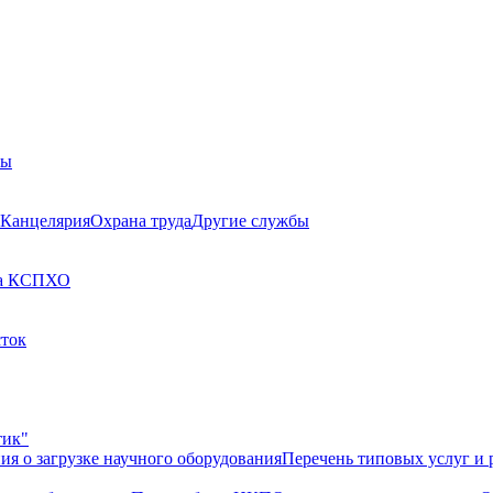
бы
Канцелярия
Охрана труда
Другие службы
а КСП
ХО
сток
тик"
ия о загрузке научного оборудования
Перечень типовых услуг и 