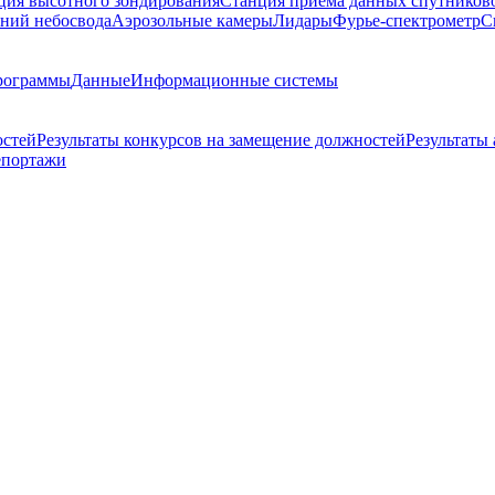
ция высотного зондирования
Станция приема данных спутников
ний небосвода
Аэрозольные камеры
Лидары
Фурье-спектрометр
С
рограммы
Данные
Информационные системы
остей
Результаты конкурсов на замещение должностей
Результаты
епортажи