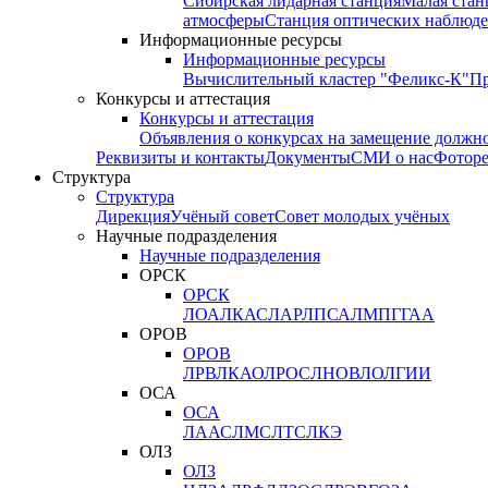
Сибирская лидарная станция
Малая стан
атмосферы
Станция оптических наблюде
Информационные ресурсы
Информационные ресурсы
Вычислительный кластер "Феликс-К"
П
Конкурсы и аттестация
Конкурсы и аттестация
Объявления о конкурсах на замещение должн
Реквизиты и контакты
Документы
СМИ о нас
Фотор
Структура
Структура
Дирекция
Учёный совет
Совет молодых учёных
Научные подразделения
Научные подразделения
ОРСК
ОРСК
ЛОА
ЛКАС
ЛАР
ЛПСА
ЛМПГ
ГАА
ОРОВ
ОРОВ
ЛРВ
ЛКАО
ЛРОС
ЛНОВ
ЛОЛ
ГИИ
ОСА
ОСА
ЛААС
ЛМС
ЛТС
ЛКЭ
ОЛЗ
ОЛЗ