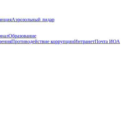
анция
Аэрозольный лидар
рнал
Образование
рения
Противодействие коррупции
Интранет
Почта ИОА