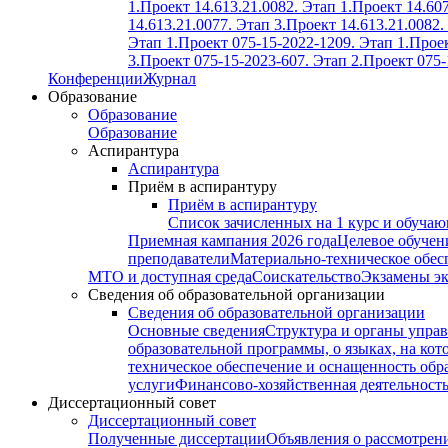
1.
Проект 14.613.21.0082. Этап 1.
Проект 14.607
14.613.21.0077. Этап 3.
Проект 14.613.21.0082.
Этап 1.
Проект 075-15-2022-1209. Этап 1.
Проек
3.
Проект 075-15-2023-607. Этап 2.
Проект 075-
Конференции
Журнал
Образование
Образование
Образование
Аспирантура
Аспирантура
Приём в аспирантуру
Приём в аспирантуру
Список зачисленных на 1 курс и обуча
Приемная кампания 2026 года
Целевое обучен
преподаватели
Материально-техническое обес
МТО и доступная среда
Соискательство
Экзамены э
Сведения об образовательной организации
Сведения об образовательной организации
Основные сведения
Структура и органы управ
образовательной программы, о языках, на кот
техническое обеспечение и оснащенность обра
услуги
Финансово-хозяйственная деятельност
Диссертационный совет
Диссертационный совет
Полученные диссертации
Объявления о рассмотрен