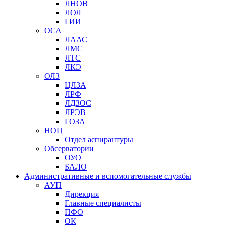
ЛНОВ
ЛОЛ
ГИИ
ОСА
ЛААС
ЛМС
ЛТС
ЛКЭ
ОЛЗ
ЦЛЗА
ЛРФ
ЛДЗОС
ЛРЭВ
ГОЗА
НОЦ
Отдел аспирантуры
Обсерватории
ОУО
БАЛО
Административные и вспомогательные службы
АУП
Дирекция
Главные специалисты
ПФО
ОК