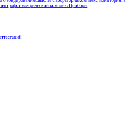
ого зондирования
Самолет-лаборатория
Комплекс мониторинга
пектрофотометрический комплекс
Приборы
 аттестаций