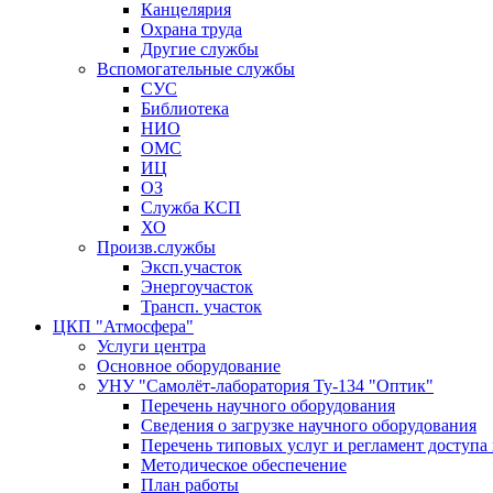
Канцелярия
Охрана труда
Другие службы
Вспомогательные службы
СУС
Библиотека
НИО
ОМС
ИЦ
ОЗ
Служба КСП
ХО
Произв.службы
Эксп.участок
Энергоучасток
Трансп. участок
ЦКП "Атмосфера"
Услуги центра
Основное оборудование
УНУ "Самолёт-лаборатория Ту-134 "Оптик"
Перечень научного оборудования
Сведения о загрузке научного оборудования
Перечень типовых услуг и регламент доступа
Методическое обеспечение
План работы