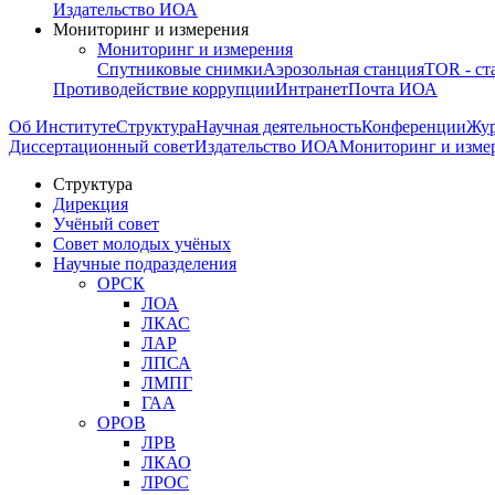
Издательство ИОА
Мониторинг и измерения
Мониторинг и измерения
Спутниковые снимки
Аэрозольная станция
TOR - ст
Противодействие коррупции
Интранет
Почта ИОА
Об Институте
Структура
Научная деятельность
Конференции
Жу
Диссертационный совет
Издательство ИОА
Мониторинг и изме
Структура
Дирекция
Учёный совет
Совет молодых учёных
Научные подразделения
ОРСК
ЛОА
ЛКАС
ЛАР
ЛПСА
ЛМПГ
ГАА
ОРОВ
ЛРВ
ЛКАО
ЛРОС