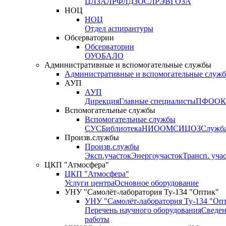
ЦЛЗА
ЛРФ
ЛДЗОС
ЛРЭВ
ГОЗА
НОЦ
НОЦ
Отдел аспирантуры
Обсерватории
Обсерватории
ОУО
БАЛО
Административные и вспомогательные службы
Административные и вспомогательные служ
АУП
АУП
Дирекция
Главные специалисты
ПФО
ОК
Вспомогательные службы
Вспомогательные службы
СУС
Библиотека
НИО
ОМС
ИЦ
ОЗ
Служб
Произв.службы
Произв.службы
Эксп.участок
Энергоучасток
Трансп. уча
ЦКП "Атмосфера"
ЦКП "Атмосфера"
Услуги центра
Основное оборудование
УНУ "Самолёт-лаборатория Ту-134 "Оптик"
УНУ "Самолёт-лаборатория Ту-134 "Оп
Перечень научного оборудования
Сведен
работы