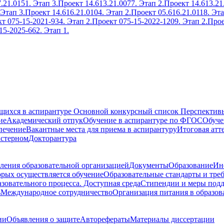
.21.0151. Этап 3.
Проект 14.613.21.0077. Этап 2.
Проект 14.613.21
 Этап 3.
Проект 14.616.21.0104. Этап 2.
Проект 05.616.21.0118. Эта
т 075-15-2021-934. Этап 2.
Проект 075-15-2022-1209. Этап 2.
Прое
15-2025-662. Этап 1.
ющихся в аспирантуре
Основной конкурсный список
Перспективы
ие
Академический отпук
Обучение в аспирантуре по ФГОС
Обуче
печение
Вакантные места для приема в аспирантуру
Итоговая атт
кстерном
Докторантура
ления образовательной организацией
Документы
Образование
Ин
орых осуществляется обучение
Образовательные стандарты и тре
зовательного процесса. Доступная среда
Стипендии и меры под
ь
Международное сотрудничество
Организация питания в образов
ии
Объявления о защите
Авторефераты
Материалы диссертации