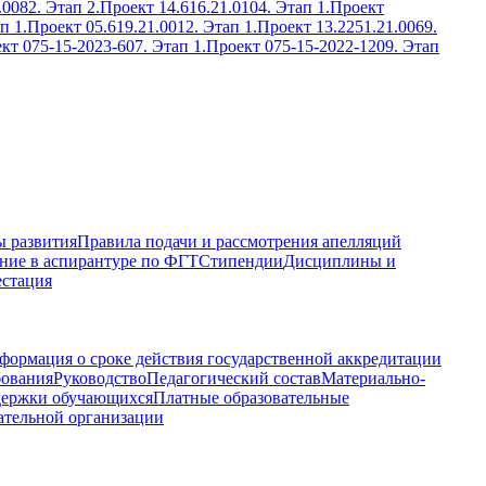
.0082. Этап 2.
Проект 14.616.21.0104. Этап 1.
Проект
п 1.
Проект 05.619.21.0012. Этап 1.
Проект 13.2251.21.0069.
кт 075-15-2023-607. Этап 1.
Проект 075-15-2022-1209. Этап
 развития
Правила подачи и рассмотрения апелляций
ние в аспирантуре по ФГТ
Стипендии
Дисциплины и
естация
формация о сроке действия государственной аккредитации
бования
Руководство
Педагогический состав
Материально-
держки обучающихся
Платные образовательные
ательной организации