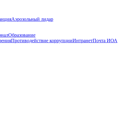
анция
Аэрозольный лидар
рнал
Образование
рения
Противодействие коррупции
Интранет
Почта ИОА