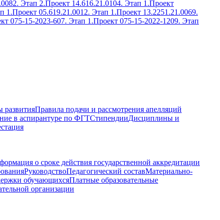
.0082. Этап 2.
Проект 14.616.21.0104. Этап 1.
Проект
п 1.
Проект 05.619.21.0012. Этап 1.
Проект 13.2251.21.0069.
кт 075-15-2023-607. Этап 1.
Проект 075-15-2022-1209. Этап
 развития
Правила подачи и рассмотрения апелляций
ние в аспирантуре по ФГТ
Стипендии
Дисциплины и
естация
формация о сроке действия государственной аккредитации
бования
Руководство
Педагогический состав
Материально-
держки обучающихся
Платные образовательные
ательной организации