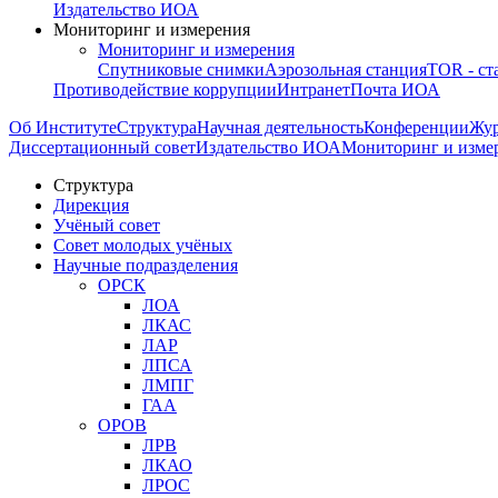
Издательство ИОА
Мониторинг и измерения
Мониторинг и измерения
Спутниковые снимки
Аэрозольная станция
TOR - ст
Противодействие коррупции
Интранет
Почта ИОА
Об Институте
Структура
Научная деятельность
Конференции
Жу
Диссертационный совет
Издательство ИОА
Мониторинг и изме
Структура
Дирекция
Учёный совет
Совет молодых учёных
Научные подразделения
ОРСК
ЛОА
ЛКАС
ЛАР
ЛПСА
ЛМПГ
ГАА
ОРОВ
ЛРВ
ЛКАО
ЛРОС