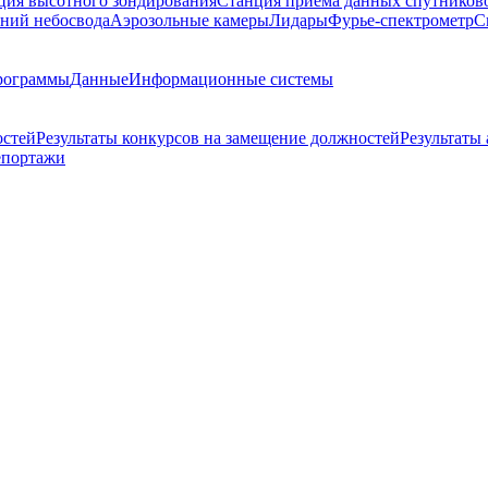
ция высотного зондирования
Станция приема данных спутников
ний небосвода
Аэрозольные камеры
Лидары
Фурье-спектрометр
С
рограммы
Данные
Информационные системы
остей
Результаты конкурсов на замещение должностей
Результаты
епортажи