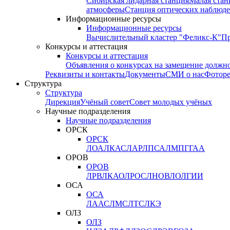
Сибирская лидарная станция
Малая стан
атмосферы
Станция оптических наблюде
Информационные ресурсы
Информационные ресурсы
Вычислительный кластер "Феликс-К"
П
Конкурсы и аттестация
Конкурсы и аттестация
Объявления о конкурсах на замещение должн
Реквизиты и контакты
Документы
СМИ о нас
Фотор
Структура
Структура
Дирекция
Учёный совет
Совет молодых учёных
Научные подразделения
Научные подразделения
ОРСК
ОРСК
ЛОА
ЛКАС
ЛАР
ЛПСА
ЛМПГ
ГАА
ОРОВ
ОРОВ
ЛРВ
ЛКАО
ЛРОС
ЛНОВ
ЛОЛ
ГИИ
ОСА
ОСА
ЛААС
ЛМС
ЛТС
ЛКЭ
ОЛЗ
ОЛЗ