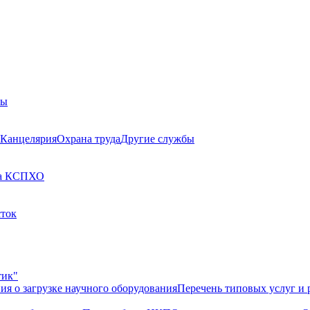
бы
Канцелярия
Охрана труда
Другие службы
а КСП
ХО
сток
тик"
ия о загрузке научного оборудования
Перечень типовых услуг и 