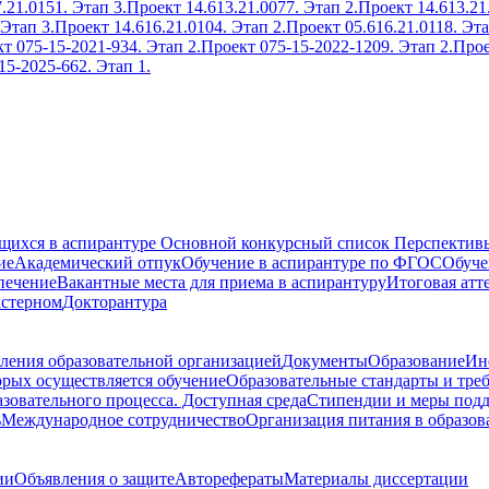
.21.0151. Этап 3.
Проект 14.613.21.0077. Этап 2.
Проект 14.613.21
 Этап 3.
Проект 14.616.21.0104. Этап 2.
Проект 05.616.21.0118. Эта
т 075-15-2021-934. Этап 2.
Проект 075-15-2022-1209. Этап 2.
Прое
15-2025-662. Этап 1.
ющихся в аспирантуре
Основной конкурсный список
Перспективы
ие
Академический отпук
Обучение в аспирантуре по ФГОС
Обуче
печение
Вакантные места для приема в аспирантуру
Итоговая атт
кстерном
Докторантура
ления образовательной организацией
Документы
Образование
Ин
орых осуществляется обучение
Образовательные стандарты и тре
зовательного процесса. Доступная среда
Стипендии и меры под
ь
Международное сотрудничество
Организация питания в образов
ии
Объявления о защите
Авторефераты
Материалы диссертации