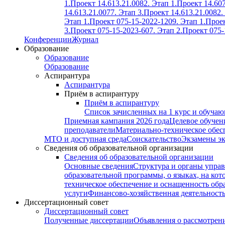
1.
Проект 14.613.21.0082. Этап 1.
Проект 14.607
14.613.21.0077. Этап 3.
Проект 14.613.21.0082.
Этап 1.
Проект 075-15-2022-1209. Этап 1.
Проек
3.
Проект 075-15-2023-607. Этап 2.
Проект 075-
Конференции
Журнал
Образование
Образование
Образование
Аспирантура
Аспирантура
Приём в аспирантуру
Приём в аспирантуру
Список зачисленных на 1 курс и обуча
Приемная кампания 2026 года
Целевое обучен
преподаватели
Материально-техническое обес
МТО и доступная среда
Соискательство
Экзамены э
Сведения об образовательной организации
Сведения об образовательной организации
Основные сведения
Структура и органы управ
образовательной программы, о языках, на кот
техническое обеспечение и оснащенность обра
услуги
Финансово-хозяйственная деятельност
Диссертационный совет
Диссертационный совет
Полученные диссертации
Объявления о рассмотрен