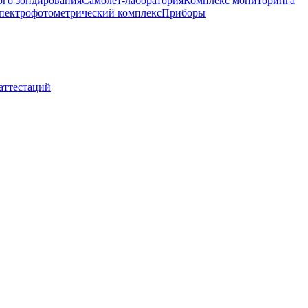
ого зондирования
Самолет-лаборатория
Комплекс мониторинга
пектрофотометрический комплекс
Приборы
 аттестаций