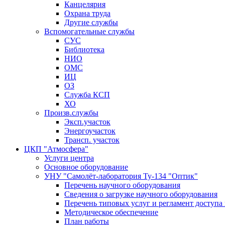
Канцелярия
Охрана труда
Другие службы
Вспомогательные службы
СУС
Библиотека
НИО
ОМС
ИЦ
ОЗ
Служба КСП
ХО
Произв.службы
Эксп.участок
Энергоучасток
Трансп. участок
ЦКП "Атмосфера"
Услуги центра
Основное оборудование
УНУ "Самолёт-лаборатория Ту-134 "Оптик"
Перечень научного оборудования
Сведения о загрузке научного оборудования
Перечень типовых услуг и регламент доступа
Методическое обеспечение
План работы