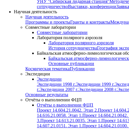
УНУ "Сибирская лидарная станция"
Методиче
сотрудничество
Выставки, конференции
Заявк
Научная деятельность
Научная деятельность
Программы и проекты
Гранты и контракты
Междунар
Совместные лаборатории
Совместные лаборатории
Лаборатория полярного аэрозоля
Лаборатория полярного аэрозоля
История сотрудничества
География эксп
Байкальская атмосферно-лимнологическая об
Байкальская атмосферно-лимнологическ
Основные публикации
Космическая тематика
Публикации
Экспедиции
Экспедиции
Экспедиции 1998 г.
Экспедиции 1999 г.
Экспед
г.
Экспедиции 2007 г.
Экспедиции 2008 г.
Экспе
Основные результаты
Отчёты о выполнении ФЦП
Отчёты о выполнении ФЦП
Проект 14.604.21.0042. Этап 2.
Проект 14.604.2
14.616.21.0058. Этап 1.
Проект 14.604.21.0042.
3.
Проект 14.613.21.0035. Этап 1.
Проект 14.613
14.607.21.0151. Этап 1.
Проект 14.604.21.0100.