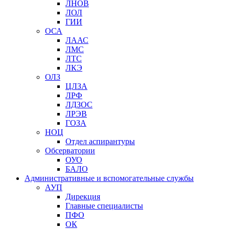
ЛНОВ
ЛОЛ
ГИИ
ОСА
ЛААС
ЛМС
ЛТС
ЛКЭ
ОЛЗ
ЦЛЗА
ЛРФ
ЛДЗОС
ЛРЭВ
ГОЗА
НОЦ
Отдел аспирантуры
Обсерватории
ОУО
БАЛО
Административные и вспомогательные службы
АУП
Дирекция
Главные специалисты
ПФО
ОК