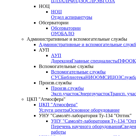
ЦЛЗА
ЛРФ
ЛДЗОС
ЛРЭВ
ГОЗА
НОЦ
НОЦ
Отдел аспирантуры
Обсерватории
Обсерватории
ОУО
БАЛО
Административные и вспомогательные службы
Административные и вспомогательные служ
АУП
АУП
Дирекция
Главные специалисты
ПФО
ОК
Вспомогательные службы
Вспомогательные службы
СУС
Библиотека
НИО
ОМС
ИЦ
ОЗ
Служб
Произв.службы
Произв.службы
Эксп.участок
Энергоучасток
Трансп. уча
ЦКП "Атмосфера"
ЦКП "Атмосфера"
Услуги центра
Основное оборудование
УНУ "Самолёт-лаборатория Ту-134 "Оптик"
УНУ "Самолёт-лаборатория Ту-134 "Оп
Перечень научного оборудования
Сведен
работы