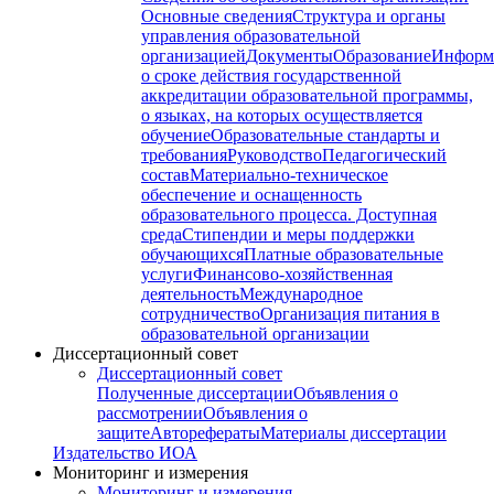
Основные сведения
Структура и органы
управления образовательной
организацией
Документы
Образование
Информ
о сроке действия государственной
аккредитации образовательной программы,
о языках, на которых осуществляется
обучение
Образовательные стандарты и
требования
Руководство
Педагогический
состав
Материально-техническое
обеспечение и оснащенность
образовательного процесса. Доступная
среда
Стипендии и меры поддержки
обучающихся
Платные образовательные
услуги
Финансово-хозяйственная
деятельность
Международное
сотрудничество
Организация питания в
образовательной организации
Диссертационный совет
Диссертационный совет
Полученные диссертации
Объявления о
рассмотрении
Объявления о
защите
Авторефераты
Материалы диссертации
Издательство ИОА
Мониторинг и измерения
Мониторинг и измерения