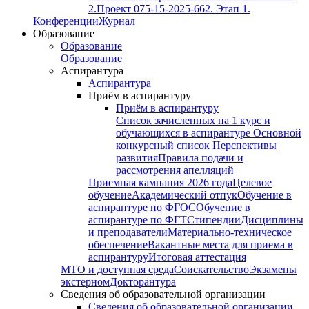
2.
Проект 075-15-2025-662. Этап 1.
Конференции
Журнал
Образование
Образование
Образование
Аспирантура
Аспирантура
Приём в аспирантуру
Приём в аспирантуру
Список зачисленных на 1 курс и
обучающихся в аспирантуре
Основной
конкурсный список
Перспективы
развития
Правила подачи и
рассмотрения апелляций
Приемная кампания 2026 года
Целевое
обучение
Академический отпук
Обучение в
аспирантуре по ФГОС
Обучение в
аспирантуре по ФГТ
Стипендии
Дисциплины
и преподаватели
Материально-техническое
обеспечение
Вакантные места для приема в
аспирантуру
Итоговая аттестация
МТО и доступная среда
Соискательство
Экзамены
экстерном
Докторантура
Сведения об образовательной организации
Сведения об образовательной организации