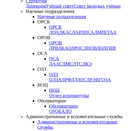
Структура
Дирекция
Учёный совет
Совет молодых учёных
Научные подразделения
Научные подразделения
ОРСК
ОРСК
ЛОА
ЛКАС
ЛАР
ЛПСА
ЛМПГ
ГАА
ОРОВ
ОРОВ
ЛРВ
ЛКАО
ЛРОС
ЛНОВ
ЛОЛ
ГИИ
ОСА
ОСА
ЛААС
ЛМС
ЛТС
ЛКЭ
ОЛЗ
ОЛЗ
ЦЛЗА
ЛРФ
ЛДЗОС
ЛРЭВ
ГОЗА
НОЦ
НОЦ
Отдел аспирантуры
Обсерватории
Обсерватории
ОУО
БАЛО
Административные и вспомогательные службы
Административные и вспомогательные
службы