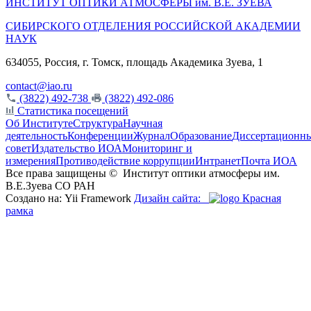
ИНСТИТУТ ОПТИКИ АТМОСФЕРЫ
им.
В.Е. ЗУЕВА
СИБИРСКОГО ОТДЕЛЕНИЯ РОССИЙСКОЙ АКАДЕМИИ
НАУК
634055, Россия, г. Томск, площадь Академика Зуева, 1
contact@iao.ru
(3822) 492-738
(3822) 492-086
Статистика посещений
Об Институте
Структура
Научная
деятельность
Конференции
Журнал
Образование
Диссертационн
совет
Издательство ИОА
Мониторинг и
измерения
Противодействие коррупции
Интранет
Почта ИОА
Все права защищены ©
Институт оптики атмосферы им.
В.Е.Зуева СО РАН
Создано на: Yii Framework
Дизайн сайта:
Красная
рамка