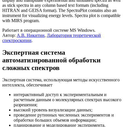
display and manipulate experimental and simulated spectra as well
as stick spectra in any column based text formats (including
HITRAN and GEISA format). The SpectraPlot contains also an
instrument for visualizing energy levels. Spectra plot is compatible
with MIRS program.
Работает в операционной системе MS Windows.
Автор:
А.В. Никитин
,
Лаборатория теоретической
спектроскопии
.
Экспертная система
автоматизированной обработки
сложных спектров
Экспертная система, использующая методы искусственного
интеллекта, обеспечивает
интерактивный доступ к экспериментальным и
расчетным данным о молекулярных спектрах высокого
разрешения;
высокий уровень визуализации данных;
проведение рутинных численных экспериментов и
обработки больших объемов информации;
планирование и моделирование эксперимента.