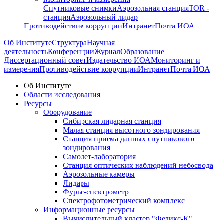
Спутниковые снимки
Аэрозольная станция
TOR -
станция
Аэрозольный лидар
Противодействие коррупции
Интранет
Почта ИОА
Об Институте
Структура
Научная
деятельность
Конференции
Журнал
Образование
Диссертационный совет
Издательство ИОА
Мониторинг и
измерения
Противодействие коррупции
Интранет
Почта ИОА
Об Институте
Области исследования
Ресурсы
Оборудование
Сибирская лидарная станция
Малая станция высотного зондирования
Станция приема данных спутникового
зондирования
Самолет-лаборатория
Станция оптических наблюдений небосвода
Аэрозольные камеры
Лидары
Фурье-спектрометр
Спектрофотометрический комплекс
Информационные ресурсы
Вычислительный кластер "Феликс-К"