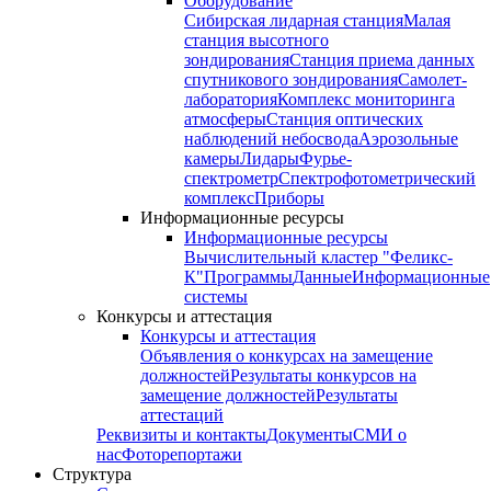
Оборудование
Сибирская лидарная станция
Малая
станция высотного
зондирования
Станция приема данных
спутникового зондирования
Самолет-
лаборатория
Комплекс мониторинга
атмосферы
Станция оптических
наблюдений небосвода
Аэрозольные
камеры
Лидары
Фурье-
спектрометр
Спектрофотометрический
комплекс
Приборы
Информационные ресурсы
Информационные ресурсы
Вычислительный кластер "Феликс-
К"
Программы
Данные
Информационные
системы
Конкурсы и аттестация
Конкурсы и аттестация
Объявления о конкурсах на замещение
должностей
Результаты конкурсов на
замещение должностей
Результаты
аттестаций
Реквизиты и контакты
Документы
СМИ о
нас
Фоторепортажи
Структура