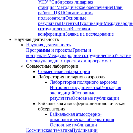
УНУ "Сибирская лидарная
станция"
Методическое обеспечение
План
работы ЦКП
Организации-
пользователи
Основные
результаты
Патенты
Публикации
Международн
сотрудничество
Выставки,
конференции
Заявка на исследование
Научная деятельность
Научная деятельность
Программы и проекты
Гранты и
контракты
Международное сотрудничество
Участие
в международных проектах и программах
Совместные лаборатории
Совместные лаборатории
Лаборатория полярного аэрозоля
Лаборатория полярного аэрозоля
История сотрудничества
География
экспедиций
Основные
результаты
Основные публикации
Байкальская атмосферно-лимнологическая
обсерватория
Байкальская атмосферно-
лимнологическая обсерватория
Основные публикации
Космическая тематика
Публикации