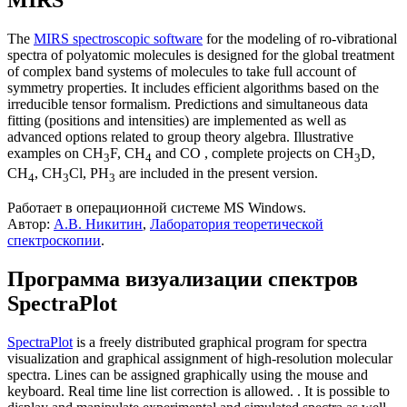
The
MIRS spectroscopic software
for the modeling of ro-vibrational
spectra of polyatomic molecules is designed for the global treatment
of complex band systems of molecules to take full account of
symmetry properties. It includes efficient algorithms based on the
irreducible tensor formalism. Predictions and simultaneous data
fitting (positions and intensities) are implemented as well as
advanced options related to group theory algebra. Illustrative
examples on CH
F, CH
and CO , complete projects on CH
D,
3
4
3
CH
, CH
Cl, PH
are included in the present version.
4
3
3
Работает в операционной системе MS Windows.
Автор:
А.В. Никитин
,
Лаборатория теоретической
спектроскопии
.
Программа визуализации спектров
SpectraPlot
SpectraPlot
is a freely distributed graphical program for spectra
visualization and graphical assignment of high-resolution molecular
spectra. Lines can be assigned graphically using the mouse and
keyboard. Real time line list correction is allowed. . It is possible to