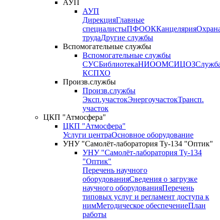
АУП
АУП
Дирекция
Главные
специалисты
ПФО
ОК
Канцелярия
Охран
труда
Другие службы
Вспомогательные службы
Вспомогательные службы
СУС
Библиотека
НИО
ОМС
ИЦ
ОЗ
Служб
КСП
ХО
Произв.службы
Произв.службы
Эксп.участок
Энергоучасток
Трансп.
участок
ЦКП "Атмосфера"
ЦКП "Атмосфера"
Услуги центра
Основное оборудование
УНУ "Самолёт-лаборатория Ту-134 "Оптик"
УНУ "Самолёт-лаборатория Ту-134
"Оптик"
Перечень научного
оборудования
Сведения о загрузке
научного оборудования
Перечень
типовых услуг и регламент доступа к
ним
Методическое обеспечение
План
работы