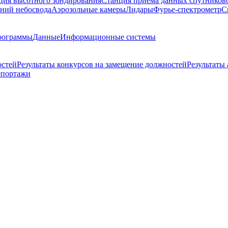
ция высотного зондирования
Станция приема данных спутников
ний небосвода
Аэрозольные камеры
Лидары
Фурье-спектрометр
С
рограммы
Данные
Информационные системы
остей
Результаты конкурсов на замещение должностей
Результаты
епортажи