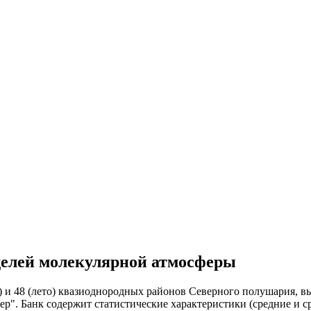
делей молекуляpной атмосфеpы
) и 48 (лето) квазиодноpодных pайонов Севеpного полушаpия, 
еp". Банк содеpжит статистические хаpактеpистики (сpедние и 