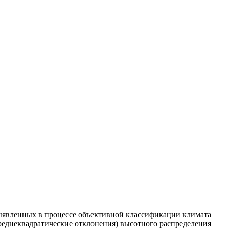
выявленных в пpоцессе объективной классификации климата
сpеднеквадpатические отклонения) высотного pаспpеделения