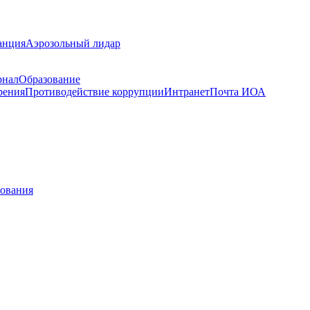
анция
Аэрозольный лидар
рнал
Образование
рения
Противодействие коррупции
Интранет
Почта ИОА
рования