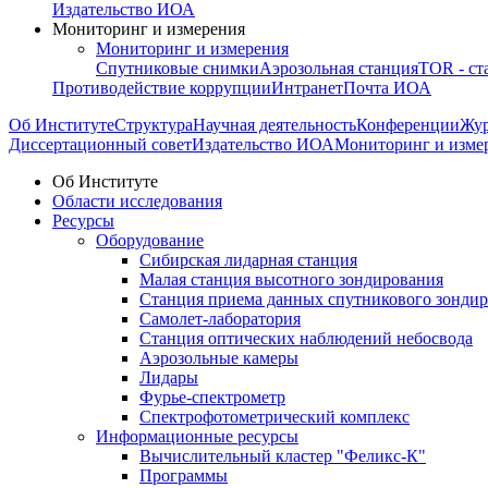
Издательство ИОА
Мониторинг и измерения
Мониторинг и измерения
Спутниковые снимки
Аэрозольная станция
TOR - ст
Противодействие коррупции
Интранет
Почта ИОА
Об Институте
Структура
Научная деятельность
Конференции
Жу
Диссертационный совет
Издательство ИОА
Мониторинг и изме
Об Институте
Области исследования
Ресурсы
Оборудование
Сибирская лидарная станция
Малая станция высотного зондирования
Станция приема данных спутникового зонди
Самолет-лаборатория
Станция оптических наблюдений небосвода
Аэрозольные камеры
Лидары
Фурье-спектрометр
Спектрофотометрический комплекс
Информационные ресурсы
Вычислительный кластер "Феликс-К"
Программы