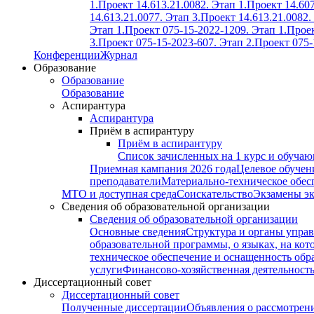
1.
Проект 14.613.21.0082. Этап 1.
Проект 14.607
14.613.21.0077. Этап 3.
Проект 14.613.21.0082.
Этап 1.
Проект 075-15-2022-1209. Этап 1.
Проек
3.
Проект 075-15-2023-607. Этап 2.
Проект 075-
Конференции
Журнал
Образование
Образование
Образование
Аспирантура
Аспирантура
Приём в аспирантуру
Приём в аспирантуру
Список зачисленных на 1 курс и обуча
Приемная кампания 2026 года
Целевое обучен
преподаватели
Материально-техническое обес
МТО и доступная среда
Соискательство
Экзамены э
Сведения об образовательной организации
Сведения об образовательной организации
Основные сведения
Структура и органы управ
образовательной программы, о языках, на кот
техническое обеспечение и оснащенность обра
услуги
Финансово-хозяйственная деятельност
Диссертационный совет
Диссертационный совет
Полученные диссертации
Объявления о рассмотрен