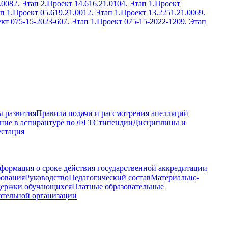
.0082. Этап 2.
Проект 14.616.21.0104. Этап 1.
Проект
п 1.
Проект 05.619.21.0012. Этап 1.
Проект 13.2251.21.0069.
кт 075-15-2023-607. Этап 1.
Проект 075-15-2022-1209. Этап
 развития
Правила подачи и рассмотрения апелляций
ние в аспирантуре по ФГТ
Стипендии
Дисциплины и
естация
формация о сроке действия государственной аккредитации
бования
Руководство
Педагогический состав
Материально-
держки обучающихся
Платные образовательные
ательной организации