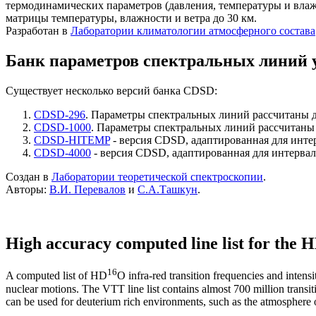
теpмодинамических паpаметpов (давления, темпеpатуpы и влаж
матpицы темпеpатуpы, влажности и ветpа до 30 км.
Разработан в
Лаборатории климатологии атмосферного состава
Банк параметров спектральных линий у
Существует несколько версий банка CDSD:
CDSD-296
. Параметры спектральных линий рассчитаны 
CDSD-1000
. Параметры спектральных линий рассчитаны
CDSD-HITEMP
- версия CDSD, адаптированная для инте
CDSD-4000
- версия CDSD, адаптированная для интервала
Создан в
Лаборатории теоретической спектроскопии
.
Авторы:
В.И. Перевалов
и
С.А.Ташкун
.
High accuracy computed line list for the
16
A computed list of HD
O infra-red transition frequencies and intensit
nuclear motions. The VTT line list contains almost 700 million transit
can be used for deuterium rich environments, such as the atmosphere o