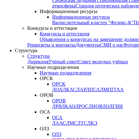
Сибирская лидарная станция
Малая стан
атмосферы
Станция оптических наблюде
Информационные ресурсы
Информационные ресурсы
Вычислительный кластер "Феликс-К"
П
Конкурсы и аттестация
Конкурсы и аттестация
Объявления о конкурсах на замещение должн
Реквизиты и контакты
Документы
СМИ о нас
Фотор
Структура
Структура
Дирекция
Учёный совет
Совет молодых учёных
Научные подразделения
Научные подразделения
ОРСК
ОРСК
ЛОА
ЛКАС
ЛАР
ЛПСА
ЛМПГ
ГАА
ОРОВ
ОРОВ
ЛРВ
ЛКАО
ЛРОС
ЛНОВ
ЛОЛ
ГИИ
ОСА
ОСА
ЛААС
ЛМС
ЛТС
ЛКЭ
ОЛЗ
ОЛЗ