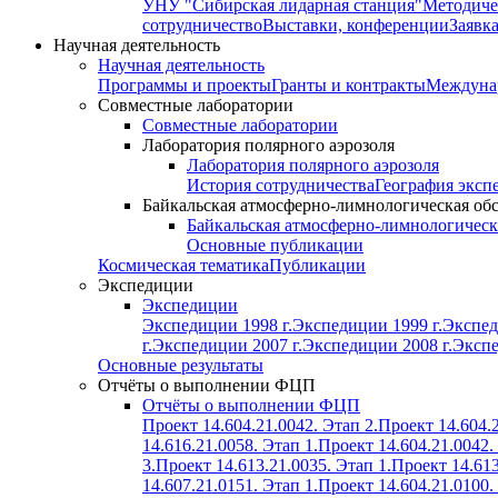
УНУ "Сибирская лидарная станция"
Методиче
сотрудничество
Выставки, конференции
Заявк
Научная деятельность
Научная деятельность
Программы и проекты
Гранты и контракты
Междунар
Совместные лаборатории
Совместные лаборатории
Лаборатория полярного аэрозоля
Лаборатория полярного аэрозоля
История сотрудничества
География эксп
Байкальская атмосферно-лимнологическая об
Байкальская атмосферно-лимнологическ
Основные публикации
Космическая тематика
Публикации
Экспедиции
Экспедиции
Экспедиции 1998 г.
Экспедиции 1999 г.
Экспед
г.
Экспедиции 2007 г.
Экспедиции 2008 г.
Экспе
Основные результаты
Отчёты о выполнении ФЦП
Отчёты о выполнении ФЦП
Проект 14.604.21.0042. Этап 2.
Проект 14.604.2
14.616.21.0058. Этап 1.
Проект 14.604.21.0042.
3.
Проект 14.613.21.0035. Этап 1.
Проект 14.613
14.607.21.0151. Этап 1.
Проект 14.604.21.0100.