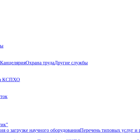
бы
Канцелярия
Охрана труда
Другие службы
а КСП
ХО
сток
тик"
ия о загрузке научного оборудования
Перечень типовых услуг и 