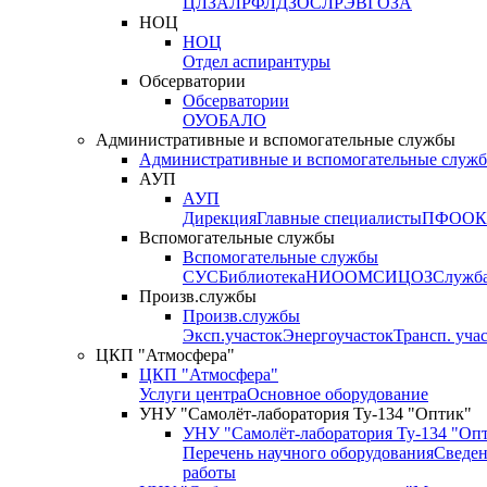
ЦЛЗА
ЛРФ
ЛДЗОС
ЛРЭВ
ГОЗА
НОЦ
НОЦ
Отдел аспирантуры
Обсерватории
Обсерватории
ОУО
БАЛО
Административные и вспомогательные службы
Административные и вспомогательные служ
АУП
АУП
Дирекция
Главные специалисты
ПФО
ОК
Вспомогательные службы
Вспомогательные службы
СУС
Библиотека
НИО
ОМС
ИЦ
ОЗ
Служб
Произв.службы
Произв.службы
Эксп.участок
Энергоучасток
Трансп. уча
ЦКП "Атмосфера"
ЦКП "Атмосфера"
Услуги центра
Основное оборудование
УНУ "Самолёт-лаборатория Ту-134 "Оптик"
УНУ "Самолёт-лаборатория Ту-134 "Оп
Перечень научного оборудования
Сведен
работы