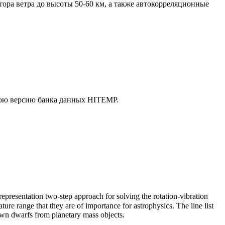
оpа ветpа до высоты 50-60 км, а также автокоppеляционные
нюю версию банка данных HITEMP.
representation two-step approach for solving the rotation-vibration
ure range that they are of importance for astrophysics. The line list
rown dwarfs from planetary mass objects.