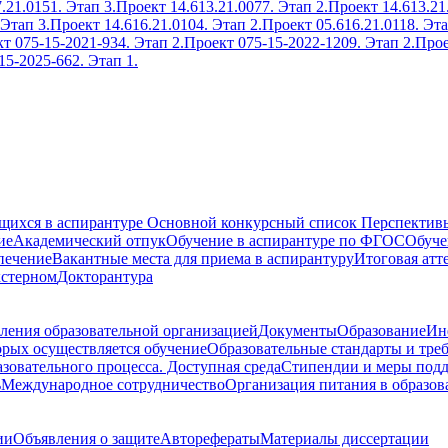
.21.0151. Этап 3.
Проект 14.613.21.0077. Этап 2.
Проект 14.613.21
 Этап 3.
Проект 14.616.21.0104. Этап 2.
Проект 05.616.21.0118. Эта
т 075-15-2021-934. Этап 2.
Проект 075-15-2022-1209. Этап 2.
Прое
15-2025-662. Этап 1.
ющихся в аспирантуре
Основной конкурсный список
Перспективы
ие
Академический отпук
Обучение в аспирантуре по ФГОС
Обуче
печение
Вакантные места для приема в аспирантуру
Итоговая атт
кстерном
Докторантура
ления образовательной организацией
Документы
Образование
Ин
орых осуществляется обучение
Образовательные стандарты и тре
зовательного процесса. Доступная среда
Стипендии и меры под
ь
Международное сотрудничество
Организация питания в образов
ии
Объявления о защите
Авторефераты
Материалы диссертации