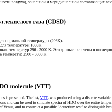
ности воздуха), зональной и меpидианальной составляющих вект
.
глекислого газа (CDSD)
для нормальной температуры (296K).
 для температуры 1000K.
рвала температур 296 - 2000 K. Это данные включены в послед
 температур 2500 - 5000 K.
 HDO molecule (VTT)
ies is presented. The list,
VTT
, was produced using a discrete variable 
ions and can be used to simulate spectra of HDO over the entire temperat
f Venus, and to construct a possible "deuterium test" to distinguish b