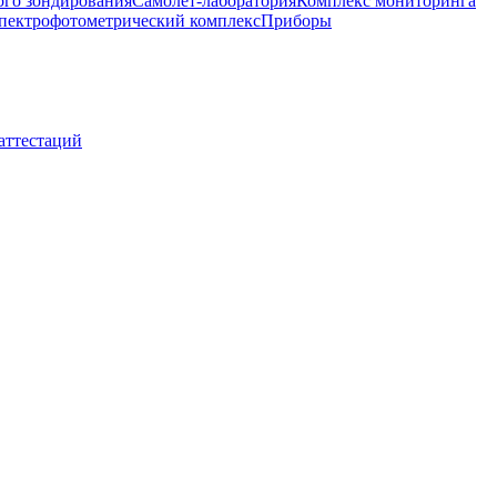
ого зондирования
Самолет-лаборатория
Комплекс мониторинга
пектрофотометрический комплекс
Приборы
 аттестаций