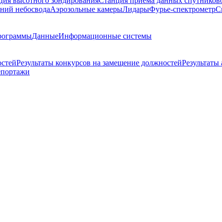
ция высотного зондирования
Станция приема данных спутников
ний небосвода
Аэрозольные камеры
Лидары
Фурье-спектрометр
С
рограммы
Данные
Информационные системы
остей
Результаты конкурсов на замещение должностей
Результаты
епортажи