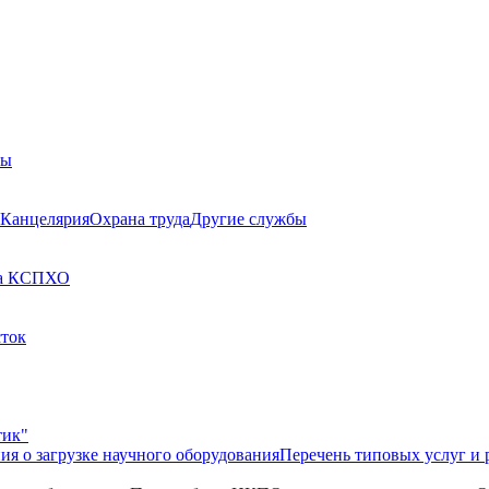
бы
Канцелярия
Охрана труда
Другие службы
а КСП
ХО
сток
тик"
ия о загрузке научного оборудования
Перечень типовых услуг и 