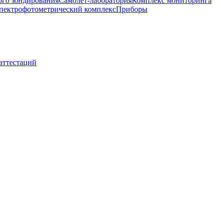
ого зондирования
Самолет-лаборатория
Комплекс мониторинга
пектрофотометрический комплекс
Приборы
 аттестаций