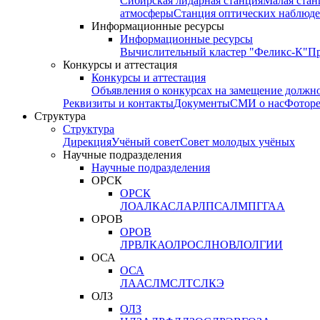
Сибирская лидарная станция
Малая стан
атмосферы
Станция оптических наблюде
Информационные ресурсы
Информационные ресурсы
Вычислительный кластер "Феликс-К"
П
Конкурсы и аттестация
Конкурсы и аттестация
Объявления о конкурсах на замещение должн
Реквизиты и контакты
Документы
СМИ о нас
Фотор
Структура
Структура
Дирекция
Учёный совет
Совет молодых учёных
Научные подразделения
Научные подразделения
ОРСК
ОРСК
ЛОА
ЛКАС
ЛАР
ЛПСА
ЛМПГ
ГАА
ОРОВ
ОРОВ
ЛРВ
ЛКАО
ЛРОС
ЛНОВ
ЛОЛ
ГИИ
ОСА
ОСА
ЛААС
ЛМС
ЛТС
ЛКЭ
ОЛЗ
ОЛЗ