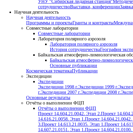
УНУ "Сибирская лидарная станция"
Методиче
сотрудничество
Выставки, конференции
Заявк
Научная деятельность
Научная деятельность
Программы и проекты
Гранты и контракты
Междунар
Совместные лаборатории
Совместные лаборатории
Лаборатория полярного аэрозоля
Лаборатория полярного аэрозоля
История сотрудничества
География эксп
Байкальская атмосферно-лимнологическая об
Байкальская атмосферно-лимнологическ
Основные публикации
Космическая тематика
Публикации
Экспедиции
Экспедиции
Экспедиции 1998 г.
Экспедиции 1999 г.
Экспед
г.
Экспедиции 2007 г.
Экспедиции 2008 г.
Экспе
Основные результаты
Отчёты о выполнении ФЦП
Отчёты о выполнении ФЦП
Проект 14.604.21.0042. Этап 2.
Проект 14.604.2
14.616.21.0058. Этап 1.
Проект 14.604.21.0042.
3.
Проект 14.613.21.0035. Этап 1.
Проект 14.613
14.607.21.0151. Этап 1.
Проект 14.604.21.0100.