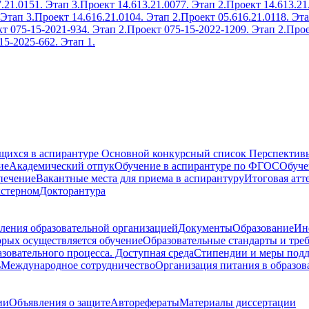
.21.0151. Этап 3.
Проект 14.613.21.0077. Этап 2.
Проект 14.613.21
 Этап 3.
Проект 14.616.21.0104. Этап 2.
Проект 05.616.21.0118. Эта
т 075-15-2021-934. Этап 2.
Проект 075-15-2022-1209. Этап 2.
Прое
15-2025-662. Этап 1.
ющихся в аспирантуре
Основной конкурсный список
Перспективы
ие
Академический отпук
Обучение в аспирантуре по ФГОС
Обуче
печение
Вакантные места для приема в аспирантуру
Итоговая атт
кстерном
Докторантура
ления образовательной организацией
Документы
Образование
Ин
орых осуществляется обучение
Образовательные стандарты и тре
зовательного процесса. Доступная среда
Стипендии и меры под
ь
Международное сотрудничество
Организация питания в образов
ии
Объявления о защите
Авторефераты
Материалы диссертации