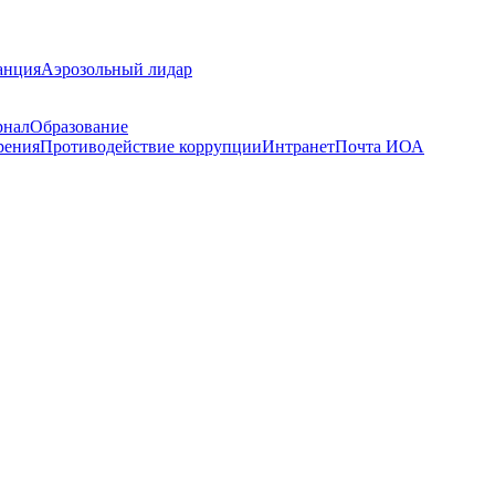
анция
Аэрозольный лидар
рнал
Образование
рения
Противодействие коррупции
Интранет
Почта ИОА