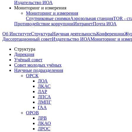
Издательство ИОА
Мониторинг и измерения
Мониторинг и измерения
Спутниковые снимки
Аэрозольная станция
TOR - ст
Противодействие коррупции
Интранет
Почта ИОА
Об Институте
Структура
Научная деятельность
Конференции
Жу
Диссертационный совет
Издательство ИОА
Мониторинг и изме
Структура
Дирекция
Учёный совет
Совет молодых учёных
Научные подразделения
ОРСК
ЛОА
ЛКАС
ЛАР
ЛПСА
ЛМПГ
ГАА
ОРОВ
ЛРВ
ЛКАО
ЛРОС