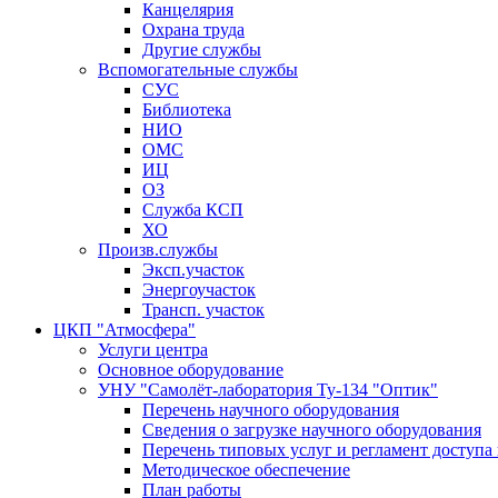
Канцелярия
Охрана труда
Другие службы
Вспомогательные службы
СУС
Библиотека
НИО
ОМС
ИЦ
ОЗ
Служба КСП
ХО
Произв.службы
Эксп.участок
Энергоучасток
Трансп. участок
ЦКП "Атмосфера"
Услуги центра
Основное оборудование
УНУ "Самолёт-лаборатория Ту-134 "Оптик"
Перечень научного оборудования
Сведения о загрузке научного оборудования
Перечень типовых услуг и регламент доступа
Методическое обеспечение
План работы