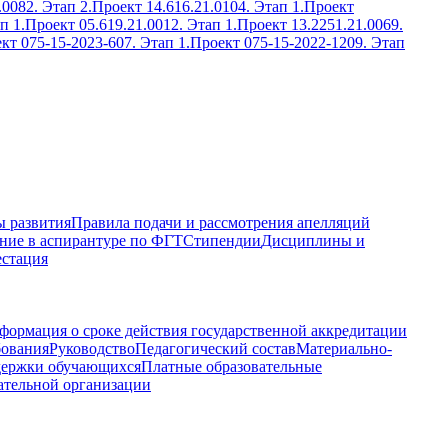
.0082. Этап 2.
Проект 14.616.21.0104. Этап 1.
Проект
п 1.
Проект 05.619.21.0012. Этап 1.
Проект 13.2251.21.0069.
кт 075-15-2023-607. Этап 1.
Проект 075-15-2022-1209. Этап
 развития
Правила подачи и рассмотрения апелляций
ние в аспирантуре по ФГТ
Стипендии
Дисциплины и
естация
формация о сроке действия государственной аккредитации
бования
Руководство
Педагогический состав
Материально-
держки обучающихся
Платные образовательные
ательной организации