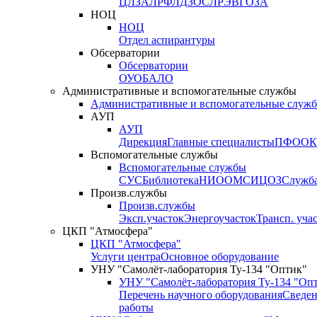
ЦЛЗА
ЛРФ
ЛДЗОС
ЛРЭВ
ГОЗА
НОЦ
НОЦ
Отдел аспирантуры
Обсерватории
Обсерватории
ОУО
БАЛО
Административные и вспомогательные службы
Административные и вспомогательные служ
АУП
АУП
Дирекция
Главные специалисты
ПФО
ОК
Вспомогательные службы
Вспомогательные службы
СУС
Библиотека
НИО
ОМС
ИЦ
ОЗ
Служб
Произв.службы
Произв.службы
Эксп.участок
Энергоучасток
Трансп. уча
ЦКП "Атмосфера"
ЦКП "Атмосфера"
Услуги центра
Основное оборудование
УНУ "Самолёт-лаборатория Ту-134 "Оптик"
УНУ "Самолёт-лаборатория Ту-134 "Оп
Перечень научного оборудования
Сведен
работы