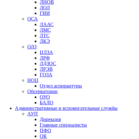
ЛНОВ
ЛОЛ
ГИИ
ОСА
ЛААС
ЛМС
ЛТС
ЛКЭ
ОЛЗ
ЦЛЗА
ЛРФ
ЛДЗОС
ЛРЭВ
ГОЗА
НОЦ
Отдел аспирантуры
Обсерватории
ОУО
БАЛО
Административные и вспомогательные службы
АУП
Дирекция
Главные специалисты
ПФО
ОК