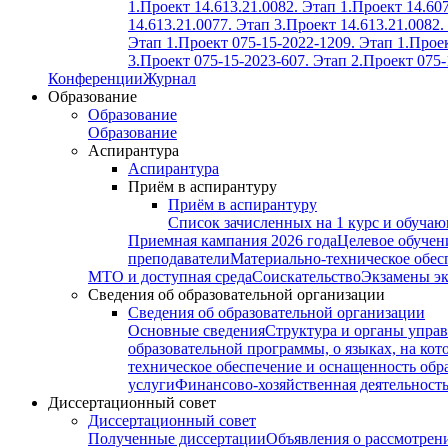
1.
Проект 14.613.21.0082. Этап 1.
Проект 14.607
14.613.21.0077. Этап 3.
Проект 14.613.21.0082.
Этап 1.
Проект 075-15-2022-1209. Этап 1.
Проек
3.
Проект 075-15-2023-607. Этап 2.
Проект 075-
Конференции
Журнал
Образование
Образование
Образование
Аспирантура
Аспирантура
Приём в аспирантуру
Приём в аспирантуру
Список зачисленных на 1 курс и обуча
Приемная кампания 2026 года
Целевое обучен
преподаватели
Материально-техническое обес
МТО и доступная среда
Соискательство
Экзамены э
Сведения об образовательной организации
Сведения об образовательной организации
Основные сведения
Структура и органы управ
образовательной программы, о языках, на кот
техническое обеспечение и оснащенность обра
услуги
Финансово-хозяйственная деятельност
Диссертационный совет
Диссертационный совет
Полученные диссертации
Объявления о рассмотрен