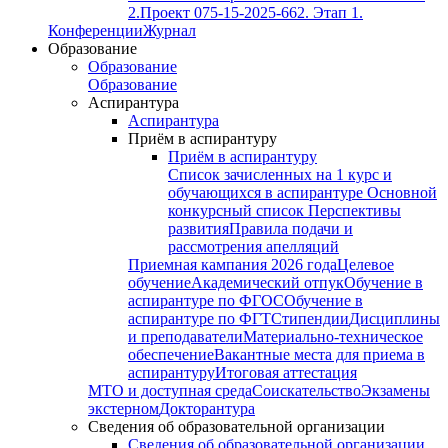
2.
Проект 075-15-2025-662. Этап 1.
Конференции
Журнал
Образование
Образование
Образование
Аспирантура
Аспирантура
Приём в аспирантуру
Приём в аспирантуру
Список зачисленных на 1 курс и
обучающихся в аспирантуре
Основной
конкурсный список
Перспективы
развития
Правила подачи и
рассмотрения апелляций
Приемная кампания 2026 года
Целевое
обучение
Академический отпук
Обучение в
аспирантуре по ФГОС
Обучение в
аспирантуре по ФГТ
Стипендии
Дисциплины
и преподаватели
Материально-техническое
обеспечение
Вакантные места для приема в
аспирантуру
Итоговая аттестация
МТО и доступная среда
Соискательство
Экзамены
экстерном
Докторантура
Сведения об образовательной организации
Сведения об образовательной организации