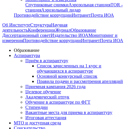
Спутниковые снимки
Аэрозольная станция
TOR -
станция
Аэрозольный лидар
Противодействие коррупции
Интранет
Почта ИОА
Об Институте
Структура
Научная
деятельность
Конференции
Журнал
Образование
Диссертационный совет
Издательство ИОА
Мониторинг и
измерения
Противодействие коррупции
Интранет
Почта ИОА
Образование
Аспирантура
Приём в аспирантуру
Список зачисленных на 1 курс и
обучающихся в аспирантуре
Основной конкурсный список
Правила подачи и рассмотрения апелляций
Приемная кампания 2026 года
Целевое обучение
Академический отпук
Обучение в аспирантуре по ФГТ
Стипендии
Вакантные места для приема в аспирантуру
Итоговая аттестация
МТО и доступная среда
Соискательство