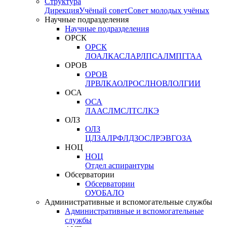
Структура
Дирекция
Учёный совет
Совет молодых учёных
Научные подразделения
Научные подразделения
ОРСК
ОРСК
ЛОА
ЛКАС
ЛАР
ЛПСА
ЛМПГ
ГАА
ОРОВ
ОРОВ
ЛРВ
ЛКАО
ЛРОС
ЛНОВ
ЛОЛ
ГИИ
ОСА
ОСА
ЛААС
ЛМС
ЛТС
ЛКЭ
ОЛЗ
ОЛЗ
ЦЛЗА
ЛРФ
ЛДЗОС
ЛРЭВ
ГОЗА
НОЦ
НОЦ
Отдел аспирантуры
Обсерватории
Обсерватории
ОУО
БАЛО
Административные и вспомогательные службы
Административные и вспомогательные
службы