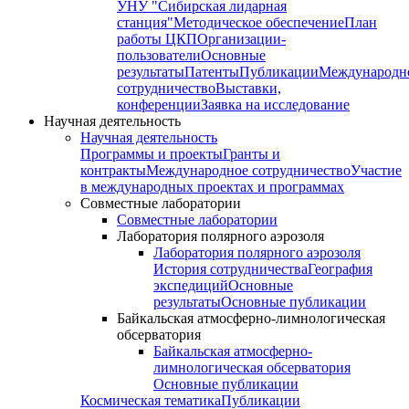
УНУ "Сибирская лидарная
станция"
Методическое обеспечение
План
работы ЦКП
Организации-
пользователи
Основные
результаты
Патенты
Публикации
Международн
сотрудничество
Выставки,
конференции
Заявка на исследование
Научная деятельность
Научная деятельность
Программы и проекты
Гранты и
контракты
Международное сотрудничество
Участие
в международных проектах и программах
Совместные лаборатории
Совместные лаборатории
Лаборатория полярного аэрозоля
Лаборатория полярного аэрозоля
История сотрудничества
География
экспедиций
Основные
результаты
Основные публикации
Байкальская атмосферно-лимнологическая
обсерватория
Байкальская атмосферно-
лимнологическая обсерватория
Основные публикации
Космическая тематика
Публикации