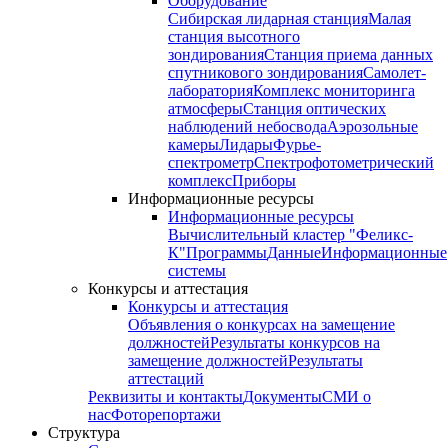
Оборудование
Сибирская лидарная станция
Малая
станция высотного
зондирования
Станция приема данных
спутникового зондирования
Самолет-
лаборатория
Комплекс мониторинга
атмосферы
Станция оптических
наблюдений небосвода
Аэрозольные
камеры
Лидары
Фурье-
спектрометр
Спектрофотометрический
комплекс
Приборы
Информационные ресурсы
Информационные ресурсы
Вычислительный кластер "Феликс-
К"
Программы
Данные
Информационные
системы
Конкурсы и аттестация
Конкурсы и аттестация
Объявления о конкурсах на замещение
должностей
Результаты конкурсов на
замещение должностей
Результаты
аттестаций
Реквизиты и контакты
Документы
СМИ о
нас
Фоторепортажи
Структура