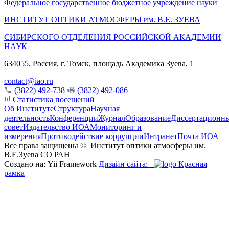
Федеральное государственное бюджетное учреждение науки
ИНСТИТУТ ОПТИКИ АТМОСФЕРЫ
им.
В.Е. ЗУЕВА
СИБИРСКОГО ОТДЕЛЕНИЯ РОССИЙСКОЙ АКАДЕМИИ
НАУК
634055, Россия, г. Томск, площадь Академика Зуева, 1
contact@iao.ru
(3822) 492-738
(3822) 492-086
Статистика посещений
Об Институте
Структура
Научная
деятельность
Конференции
Журнал
Образование
Диссертационн
совет
Издательство ИОА
Мониторинг и
измерения
Противодействие коррупции
Интранет
Почта ИОА
Все права защищены ©
Институт оптики атмосферы им.
В.Е.Зуева СО РАН
Создано на: Yii Framework
Дизайн сайта:
Красная
рамка