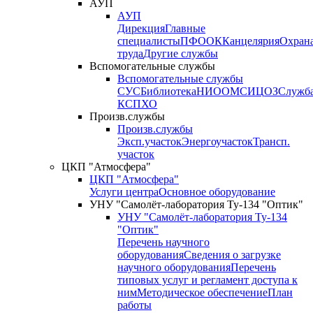
АУП
АУП
Дирекция
Главные
специалисты
ПФО
ОК
Канцелярия
Охран
труда
Другие службы
Вспомогательные службы
Вспомогательные службы
СУС
Библиотека
НИО
ОМС
ИЦ
ОЗ
Служб
КСП
ХО
Произв.службы
Произв.службы
Эксп.участок
Энергоучасток
Трансп.
участок
ЦКП "Атмосфера"
ЦКП "Атмосфера"
Услуги центра
Основное оборудование
УНУ "Самолёт-лаборатория Ту-134 "Оптик"
УНУ "Самолёт-лаборатория Ту-134
"Оптик"
Перечень научного
оборудования
Сведения о загрузке
научного оборудования
Перечень
типовых услуг и регламент доступа к
ним
Методическое обеспечение
План
работы