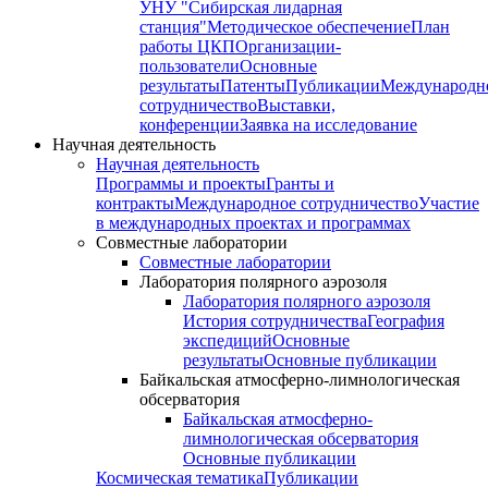
УНУ "Сибирская лидарная
станция"
Методическое обеспечение
План
работы ЦКП
Организации-
пользователи
Основные
результаты
Патенты
Публикации
Международн
сотрудничество
Выставки,
конференции
Заявка на исследование
Научная деятельность
Научная деятельность
Программы и проекты
Гранты и
контракты
Международное сотрудничество
Участие
в международных проектах и программах
Совместные лаборатории
Совместные лаборатории
Лаборатория полярного аэрозоля
Лаборатория полярного аэрозоля
История сотрудничества
География
экспедиций
Основные
результаты
Основные публикации
Байкальская атмосферно-лимнологическая
обсерватория
Байкальская атмосферно-
лимнологическая обсерватория
Основные публикации
Космическая тематика
Публикации