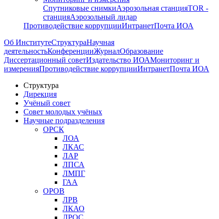
Спутниковые снимки
Аэрозольная станция
TOR -
станция
Аэрозольный лидар
Противодействие коррупции
Интранет
Почта ИОА
Об Институте
Структура
Научная
деятельность
Конференции
Журнал
Образование
Диссертационный совет
Издательство ИОА
Мониторинг и
измерения
Противодействие коррупции
Интранет
Почта ИОА
Структура
Дирекция
Учёный совет
Совет молодых учёных
Научные подразделения
ОРСК
ЛОА
ЛКАС
ЛАР
ЛПСА
ЛМПГ
ГАА
ОРОВ
ЛРВ
ЛКАО
ЛРОС