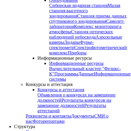
Оборудование
Сибирская лидарная станция
Малая
станция высотного
зондирования
Станция приема данных
спутникового зондирования
Самолет-
лаборатория
Комплекс мониторинга
атмосферы
Станция оптических
наблюдений небосвода
Аэрозольные
камеры
Лидары
Фурье-
спектрометр
Спектрофотометрический
комплекс
Приборы
Информационные ресурсы
Информационные ресурсы
Вычислительный кластер "Феликс-
К"
Программы
Данные
Информационные
системы
Конкурсы и аттестация
Конкурсы и аттестация
Объявления о конкурсах на замещение
должностей
Результаты конкурсов на
замещение должностей
Результаты
аттестаций
Реквизиты и контакты
Документы
СМИ о
нас
Фоторепортажи
Структура