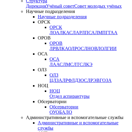
Структура
Дирекция
Учёный совет
Совет молодых учёных
Научные подразделения
Научные подразделения
ОРСК
ОРСК
ЛОА
ЛКАС
ЛАР
ЛПСА
ЛМПГ
ГАА
ОРОВ
ОРОВ
ЛРВ
ЛКАО
ЛРОС
ЛНОВ
ЛОЛ
ГИИ
ОСА
ОСА
ЛААС
ЛМС
ЛТС
ЛКЭ
ОЛЗ
ОЛЗ
ЦЛЗА
ЛРФ
ЛДЗОС
ЛРЭВ
ГОЗА
НОЦ
НОЦ
Отдел аспирантуры
Обсерватории
Обсерватории
ОУО
БАЛО
Административные и вспомогательные службы
Административные и вспомогательные
службы