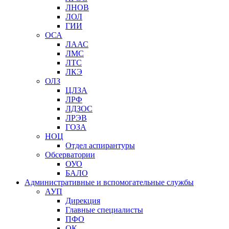
ЛНОВ
ЛОЛ
ГИИ
ОСА
ЛААС
ЛМС
ЛТС
ЛКЭ
ОЛЗ
ЦЛЗА
ЛРФ
ЛДЗОС
ЛРЭВ
ГОЗА
НОЦ
Отдел аспирантуры
Обсерватории
ОУО
БАЛО
Административные и вспомогательные службы
АУП
Дирекция
Главные специалисты
ПФО
ОК