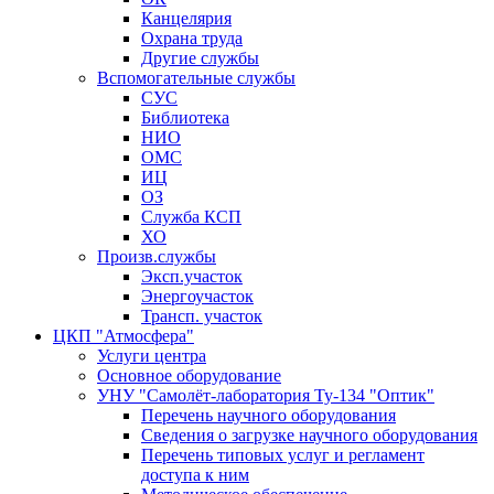
Канцелярия
Охрана труда
Другие службы
Вспомогательные службы
СУС
Библиотека
НИО
ОМС
ИЦ
ОЗ
Служба КСП
ХО
Произв.службы
Эксп.участок
Энергоучасток
Трансп. участок
ЦКП "Атмосфера"
Услуги центра
Основное оборудование
УНУ "Самолёт-лаборатория Ту-134 "Оптик"
Перечень научного оборудования
Сведения о загрузке научного оборудования
Перечень типовых услуг и регламент
доступа к ним