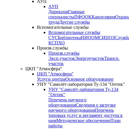
АУП
АУП
Дирекция
Главные
специалисты
ПФО
ОК
Канцелярия
Охран
труда
Другие службы
Вспомогательные службы
Вспомогательные службы
СУС
Библиотека
НИО
ОМС
ИЦ
ОЗ
Служб
КСП
ХО
Произв.службы
Произв.службы
Эксп.участок
Энергоучасток
Трансп.
участок
ЦКП "Атмосфера"
ЦКП "Атмосфера"
Услуги центра
Основное оборудование
УНУ "Самолёт-лаборатория Ту-134 "Оптик"
УНУ "Самолёт-лаборатория Ту-134
"Оптик"
Перечень научного
оборудования
Сведения о загрузке
научного оборудования
Перечень
типовых услуг и регламент доступа к
ним
Методическое обеспечение
План
работы