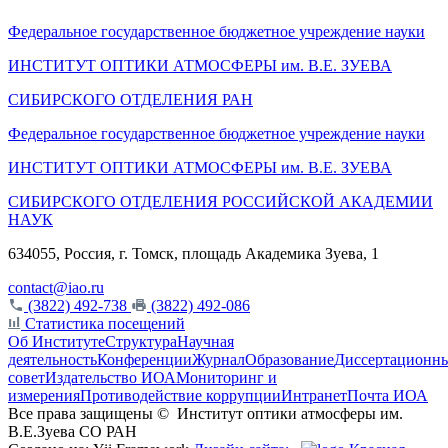
Федеральное государственное бюджетное учреждение науки
ИНСТИТУТ ОПТИКИ АТМОСФЕРЫ
им.
В.Е. ЗУЕВА
СИБИРСКОГО ОТДЕЛЕНИЯ РАН
Федеральное государственное бюджетное учреждение науки
ИНСТИТУТ ОПТИКИ АТМОСФЕРЫ
им.
В.Е. ЗУЕВА
СИБИРСКОГО ОТДЕЛЕНИЯ РОССИЙСКОЙ АКАДЕМИИ
НАУК
634055, Россия, г. Томск, площадь Академика Зуева, 1
contact@iao.ru
(3822) 492-738
(3822) 492-086
Статистика посещений
Об Институте
Структура
Научная
деятельность
Конференции
Журнал
Образование
Диссертационн
совет
Издательство ИОА
Мониторинг и
измерения
Противодействие коррупции
Интранет
Почта ИОА
Все права защищены ©
Институт оптики атмосферы им.
В.Е.Зуева СО РАН