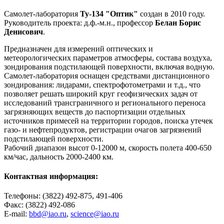
Самолет-лаборатория
Ту-134 "Оптик"
создан в 2010 году.
Руководитель проекта: д.ф.-м.н., профессор
Белан Борис
Денисович
.
Предназначен для измерений оптических и
метеорологических параметров атмосферы, состава воздуха,
зондирования подстилающей поверхности, включая водную.
Самолет-лаборатория оснащен средствами дистанционного
зондирования: лидарами, спектрофотометрами и т.д., что
позволяет решать широкий круг геофизических задач от
исследований трансграничного и регионального переноса
загрязняющих веществ до паспортизации отдельных
источников примесей на территории городов, поиска утечек
газо- и нефтепродуктов, регистрации очагов загрязнений
подстилающей поверхности.
Рабочий диапазон высот 0-12000 м, скорость полета 400-650
км/час, дальность 2000-2400 км.
Контактная информация:
Телефоны: (3822) 492-875, 491-406
Факс: (3822) 492-086
E-mail:
bbd@iao.ru
,
science@iao.ru