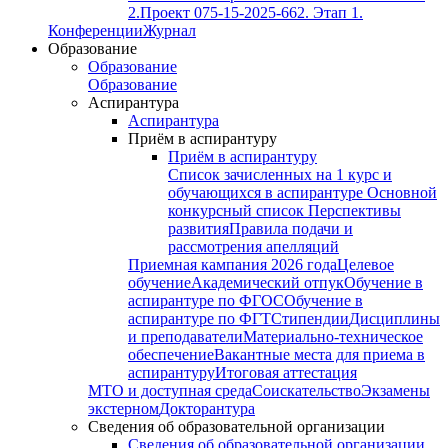
2.
Проект 075-15-2025-662. Этап 1.
Конференции
Журнал
Образование
Образование
Образование
Аспирантура
Аспирантура
Приём в аспирантуру
Приём в аспирантуру
Список зачисленных на 1 курс и
обучающихся в аспирантуре
Основной
конкурсный список
Перспективы
развития
Правила подачи и
рассмотрения апелляций
Приемная кампания 2026 года
Целевое
обучение
Академический отпук
Обучение в
аспирантуре по ФГОС
Обучение в
аспирантуре по ФГТ
Стипендии
Дисциплины
и преподаватели
Материально-техническое
обеспечение
Вакантные места для приема в
аспирантуру
Итоговая аттестация
МТО и доступная среда
Соискательство
Экзамены
экстерном
Докторантура
Сведения об образовательной организации
Сведения об образовательной организации