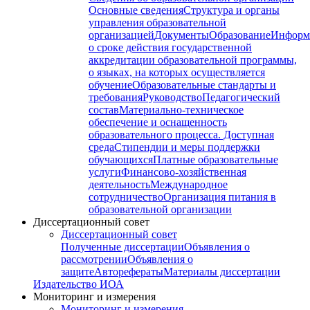
Основные сведения
Структура и органы
управления образовательной
организацией
Документы
Образование
Информ
о сроке действия государственной
аккредитации образовательной программы,
о языках, на которых осуществляется
обучение
Образовательные стандарты и
требования
Руководство
Педагогический
состав
Материально-техническое
обеспечение и оснащенность
образовательного процесса. Доступная
среда
Стипендии и меры поддержки
обучающихся
Платные образовательные
услуги
Финансово-хозяйственная
деятельность
Международное
сотрудничество
Организация питания в
образовательной организации
Диссертационный совет
Диссертационный совет
Полученные диссертации
Объявления о
рассмотрении
Объявления о
защите
Авторефераты
Материалы диссертации
Издательство ИОА
Мониторинг и измерения
Мониторинг и измерения