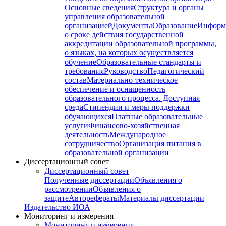
Основные сведения
Структура и органы
управления образовательной
организацией
Документы
Образование
Информ
о сроке действия государственной
аккредитации образовательной программы,
о языках, на которых осуществляется
обучение
Образовательные стандарты и
требования
Руководство
Педагогический
состав
Материально-техническое
обеспечение и оснащенность
образовательного процесса. Доступная
среда
Стипендии и меры поддержки
обучающихся
Платные образовательные
услуги
Финансово-хозяйственная
деятельность
Международное
сотрудничество
Организация питания в
образовательной организации
Диссертационный совет
Диссертационный совет
Полученные диссертации
Объявления о
рассмотрении
Объявления о
защите
Авторефераты
Материалы диссертации
Издательство ИОА
Мониторинг и измерения
Мониторинг и измерения