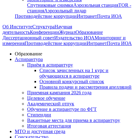
Спутниковые снимки
Аэрозольная станция
TOR -
станция
Аэрозольный лидар
Противодействие коррупции
Интранет
Почта ИОА
Об Институте
Структура
Научная
деятельность
Конференции
Журнал
Образование
Диссертационный совет
Издательство ИОА
Мониторинг и
измерения
Противодействие коррупции
Интранет
Почта ИОА
Образование
Аспирантура
Приём в аспирантуру
Список зачисленных на 1 курс и
обучающихся в аспирантуре
Основной конкурсный список
Правила подачи и рассмотрения апелляций
Приемная кампания 2026 года
Целевое обучение
Академический отпук
Обучение в аспирантуре по ФГТ
Стипендии
Вакантные места для приема в аспирантуру
Итоговая аттестация
МТО и доступная среда
Соискательство