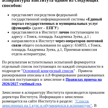
аспирантуры Института одним из следующих
способов:
представляет посредством федеральной
государственной информационной системы
«Единый
портал государственных и муниципальных услуг
(функций)»
(далее –
ЕПГУ
)
представляются в Институт
лично
поступающим по
адресу: г.Томск, площадь Академика Зуева, д.1 ;
направляются в Институт
через операторов почтовой
связи
общего пользования по адресу: 634055, г.Томск,
площадь Академика Зуева, д.1, Приемная комиссия
отдела аспирантуры;
По результатам вступительных испытаний формируется
отдельный список поступающих по каждой специальности в
подразделе "
Основной конкурсный список
"
.
Правила
ранжирования описаны в п.8 Формирование ранжированных
списков поступающих и зачисление в
Правилах приема на
2026/2027 учебный год
.
Зачисление в аспирантуру Института производится приказом
директора Института. Информация о зачислении
размещается на сайте Института в разделе:
"Список
зачисленных на 1 курс и обучающихся в аспирантуре"
. В