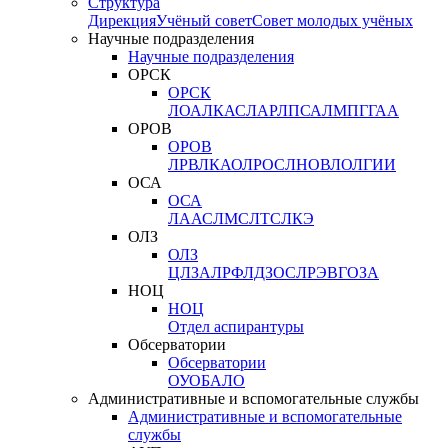
Структура
Дирекция
Учёный совет
Совет молодых учёных
Научные подразделения
Научные подразделения
ОРСК
ОРСК
ЛОА
ЛКАС
ЛАР
ЛПСА
ЛМПГ
ГАА
ОРОВ
ОРОВ
ЛРВ
ЛКАО
ЛРОС
ЛНОВ
ЛОЛ
ГИИ
ОСА
ОСА
ЛААС
ЛМС
ЛТС
ЛКЭ
ОЛЗ
ОЛЗ
ЦЛЗА
ЛРФ
ЛДЗОС
ЛРЭВ
ГОЗА
НОЦ
НОЦ
Отдел аспирантуры
Обсерватории
Обсерватории
ОУО
БАЛО
Административные и вспомогательные службы
Административные и вспомогательные
службы