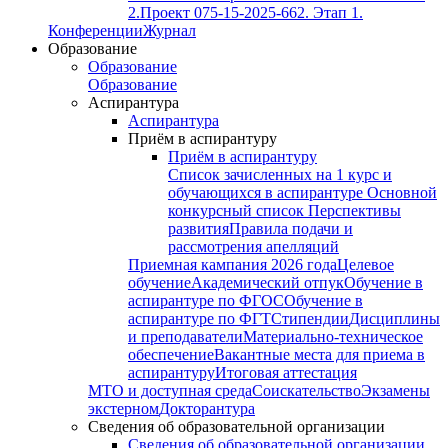
2.
Проект 075-15-2025-662. Этап 1.
Конференции
Журнал
Образование
Образование
Образование
Аспирантура
Аспирантура
Приём в аспирантуру
Приём в аспирантуру
Список зачисленных на 1 курс и
обучающихся в аспирантуре
Основной
конкурсный список
Перспективы
развития
Правила подачи и
рассмотрения апелляций
Приемная кампания 2026 года
Целевое
обучение
Академический отпук
Обучение в
аспирантуре по ФГОС
Обучение в
аспирантуре по ФГТ
Стипендии
Дисциплины
и преподаватели
Материально-техническое
обеспечение
Вакантные места для приема в
аспирантуру
Итоговая аттестация
МТО и доступная среда
Соискательство
Экзамены
экстерном
Докторантура
Сведения об образовательной организации
Сведения об образовательной организации