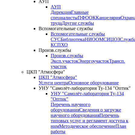
АУП
АУП
Дирекция
Главные
специалисты
ПФО
ОК
Канцелярия
Охран
труда
Другие службы
Вспомогательные службы
Вспомогательные службы
СУС
Библиотека
НИО
ОМС
ИЦ
ОЗ
Служб
КСП
ХО
Произв.службы
Произв.службы
Эксп.участок
Энергоучасток
Трансп.
участок
ЦКП "Атмосфера"
ЦКП "Атмосфера"
Услуги центра
Основное оборудование
УНУ "Самолёт-лаборатория Ту-134 "Оптик"
УНУ "Самолёт-лаборатория Ту-134
"Оптик"
Перечень научного
оборудования
Сведения о загрузке
научного оборудования
Перечень
типовых услуг и регламент доступа к
ним
Методическое обеспечение
План
работы