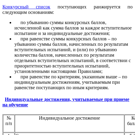
Конкурсный список
поступающих ранжируется по
следующим основаниям:
по
убыванию суммы конкурсных баллов,
исчисленной как сумма баллов за каждое вступительное
испытание и за индивидуальные достижения;
при равенстве суммы конкурсных баллов – по
убыванию суммы баллов, начисленных по результатам
вступительных испытаний, и (или) по убыванию
количества баллов, начисленных по результатам
отдельных вступительных испытаний, в соответствии с
приоритетностью вступительных испытаний,
установленными настоящими Правилами;
при равенстве по критериям, указанным выше – по
индивидуальным достижениям, учитываемым при
равенстве поступающих по иным критериям.
Индивидуальные достижения, учитываемые при приеме
на обучение
№
Индивидуальное достижение
К
п/п
бал