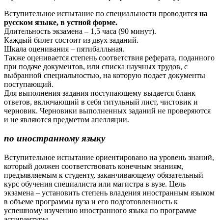
Вступительное испытание по специальности проводится
на
русском языке, в устной форме.
Длительность экзамена – 1,5 часа (90 минут).
Каждый билет состоит из двух заданий.
Шкала оценивания – пятибалльная.
Также оценивается степень соответствия реферата, поданного
при подаче документов, или списка научных трудов, с
выбранной специальностью, на которую подает документы
поступающий.
Для выполнения задания поступающему выдается бланк
ответов, включающий в себя титульный лист, чистовик и
черновик. Черновики выполненных заданий не проверяются
и не являются предметом апелляции.
по иностранному языку
Вступительное испытание ориентировано на уровень знаний,
который должен соответствовать конечным знаниям,
предъявляемым к студенту, заканчивающему обяза­тельный
курс обучения специалиста или магистра в вузе. Цель
экзамена – установить степень владения ино­странным языком
в объеме программы вуза и его подготовленность к
успешному изуче­нию иностранного языка по программе
аспирантуры.