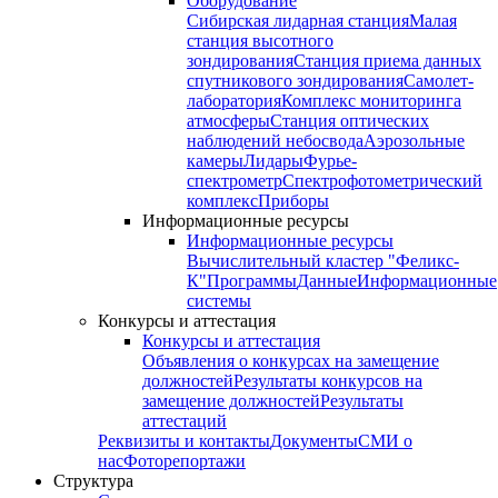
Оборудование
Сибирская лидарная станция
Малая
станция высотного
зондирования
Станция приема данных
спутникового зондирования
Самолет-
лаборатория
Комплекс мониторинга
атмосферы
Станция оптических
наблюдений небосвода
Аэрозольные
камеры
Лидары
Фурье-
спектрометр
Спектрофотометрический
комплекс
Приборы
Информационные ресурсы
Информационные ресурсы
Вычислительный кластер "Феликс-
К"
Программы
Данные
Информационные
системы
Конкурсы и аттестация
Конкурсы и аттестация
Объявления о конкурсах на замещение
должностей
Результаты конкурсов на
замещение должностей
Результаты
аттестаций
Реквизиты и контакты
Документы
СМИ о
нас
Фоторепортажи
Структура