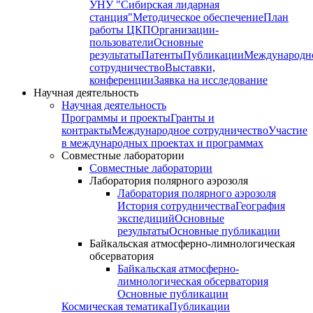
УНУ "Сибирская лидарная
станция"
Методическое обеспечение
План
работы ЦКП
Организации-
пользователи
Основные
результаты
Патенты
Публикации
Международн
сотрудничество
Выставки,
конференции
Заявка на исследование
Научная деятельность
Научная деятельность
Программы и проекты
Гранты и
контракты
Международное сотрудничество
Участие
в международных проектах и программах
Совместные лаборатории
Совместные лаборатории
Лаборатория полярного аэрозоля
Лаборатория полярного аэрозоля
История сотрудничества
География
экспедиций
Основные
результаты
Основные публикации
Байкальская атмосферно-лимнологическая
обсерватория
Байкальская атмосферно-
лимнологическая обсерватория
Основные публикации
Космическая тематика
Публикации