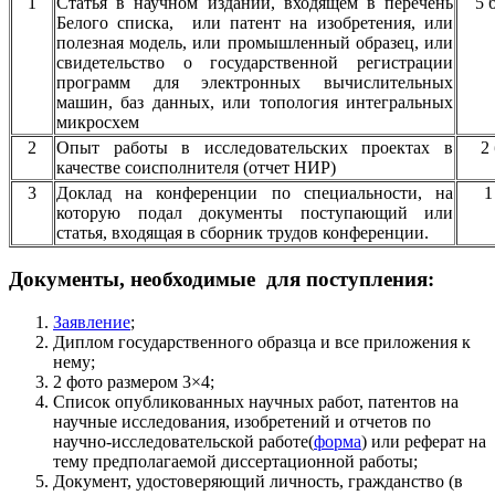
1
Статья в научном издании, входящем в перечень
5 
Белого списка, или патент на изобретения, или
полезная модель, или промышленный образец, или
свидетельство о государственной регистрации
программ для электронных вычислительных
машин, баз данных, или топология интегральных
микросхем
2
Опыт работы в исследовательских проектах в
2
качестве соисполнителя (отчет НИР)
3
Доклад на конференции по специальности, на
1
которую подал документы поступающий или
статья, входящая в сборник трудов конференции.
Документы, необходимые для поступления:
Заявление
;
Диплом государственного образца и все приложения к
нему;
2 фото размером 3×4;
Список опубликованных научных работ, патентов на
научные исследования, изобретений и отчетов по
научно-исследовательской работе(
форма
) или реферат на
тему предполагаемой диссертационной работы;
Документ, удостоверяющий личность, гражданство
(в