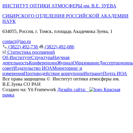
ИНСТИТУТ ОПТИКИ АТМОСФЕРЫ
им.
В.Е. ЗУЕВА
СИБИРСКОГО ОТДЕЛЕНИЯ РОССИЙСКОЙ АКАДЕМИИ
НАУК
634055, Россия, г. Томск, площадь Академика Зуева, 1
contact@iao.ru
(3822) 492-738
(3822) 492-086
Статистика посещений
Об Институте
Структура
Научная
деятельность
Конференции
Журнал
Образование
Диссертационн
совет
Издательство ИОА
Мониторинг и
измерения
Противодействие коррупции
Интранет
Почта ИОА
Все права защищены ©
Институт оптики атмосферы им.
В.Е.Зуева СО РАН
Создано на: Yii Framework
Дизайн сайта:
Красная
рамка