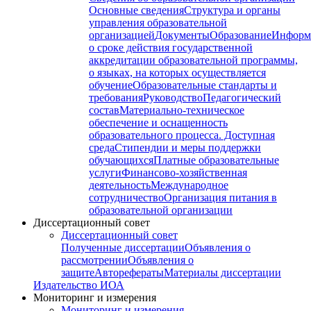
Основные сведения
Структура и органы
управления образовательной
организацией
Документы
Образование
Информ
о сроке действия государственной
аккредитации образовательной программы,
о языках, на которых осуществляется
обучение
Образовательные стандарты и
требования
Руководство
Педагогический
состав
Материально-техническое
обеспечение и оснащенность
образовательного процесса. Доступная
среда
Стипендии и меры поддержки
обучающихся
Платные образовательные
услуги
Финансово-хозяйственная
деятельность
Международное
сотрудничество
Организация питания в
образовательной организации
Диссертационный совет
Диссертационный совет
Полученные диссертации
Объявления о
рассмотрении
Объявления о
защите
Авторефераты
Материалы диссертации
Издательство ИОА
Мониторинг и измерения
Мониторинг и измерения