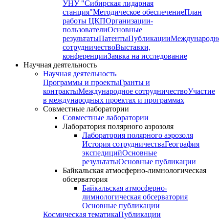
УНУ "Сибирская лидарная
станция"
Методическое обеспечение
План
работы ЦКП
Организации-
пользователи
Основные
результаты
Патенты
Публикации
Международн
сотрудничество
Выставки,
конференции
Заявка на исследование
Научная деятельность
Научная деятельность
Программы и проекты
Гранты и
контракты
Международное сотрудничество
Участие
в международных проектах и программах
Совместные лаборатории
Совместные лаборатории
Лаборатория полярного аэрозоля
Лаборатория полярного аэрозоля
История сотрудничества
География
экспедиций
Основные
результаты
Основные публикации
Байкальская атмосферно-лимнологическая
обсерватория
Байкальская атмосферно-
лимнологическая обсерватория
Основные публикации
Космическая тематика
Публикации