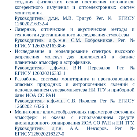
создания физических основ построения источников
когерентного излучения и оптоэлектронных систем
мониторинга.
Руководитель: д.т.н.
М.В. Тригуб. Рег. № ЕГИСУ
126020216332-4
Лазерные, оптические и акустические методы и
технологии дистанционного исследования атмосферы.
Руководитель: д.ф.-м.н. С.М. Бобровников.
Рег. №
ЕГИСУ 126020216338-6
Исследование и моделирование спектров высокого
разрешения молекул для приложений в физике
планетных атмосфер и астрофизике.
Руководитель: д.ф.-м.н.
В.И. Перевалов. Рег. №
ЕГИСУ 126020216333-1
Разработка системы мониторинга и прогнозирования
опасных природных и антропогенных явлений с
использованием суперкомпьютера НИ ТГУ и приборной
базы ИОА СО РАН.
Руководитель: к.ф.-м.н.
С.В. Яковлев. Рег. № ЕГИСУ
126020216326-3
Мониторинг климатообразующих параметров состояния
атмосферы и океана с использованием средств
дистанционного зондирования ИОА СО РАН и НИ ТГУ.
Руководитель: д.т.н.
А.А. Невзоров. Рег. №
ЕГИСУ126020216327-0