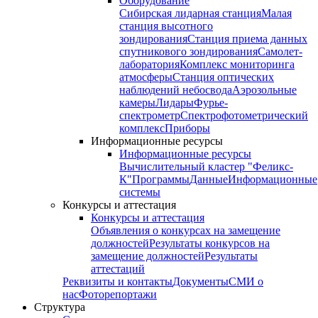
Оборудование
Сибирская лидарная станция
Малая
станция высотного
зондирования
Станция приема данных
спутникового зондирования
Самолет-
лаборатория
Комплекс мониторинга
атмосферы
Станция оптических
наблюдений небосвода
Аэрозольные
камеры
Лидары
Фурье-
спектрометр
Спектрофотометрический
комплекс
Приборы
Информационные ресурсы
Информационные ресурсы
Вычислительный кластер "Феликс-
К"
Программы
Данные
Информационные
системы
Конкурсы и аттестация
Конкурсы и аттестация
Объявления о конкурсах на замещение
должностей
Результаты конкурсов на
замещение должностей
Результаты
аттестаций
Реквизиты и контакты
Документы
СМИ о
нас
Фоторепортажи
Структура