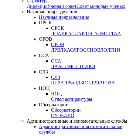
Структура
Дирекция
Учёный совет
Совет молодых учёных
Научные подразделения
Научные подразделения
ОРСК
ОРСК
ЛОА
ЛКАС
ЛАР
ЛПСА
ЛМПГ
ГАА
ОРОВ
ОРОВ
ЛРВ
ЛКАО
ЛРОС
ЛНОВ
ЛОЛ
ГИИ
ОСА
ОСА
ЛААС
ЛМС
ЛТС
ЛКЭ
ОЛЗ
ОЛЗ
ЦЛЗА
ЛРФ
ЛДЗОС
ЛРЭВ
ГОЗА
НОЦ
НОЦ
Отдел аспирантуры
Обсерватории
Обсерватории
ОУО
БАЛО
Административные и вспомогательные службы
Административные и вспомогательные
службы