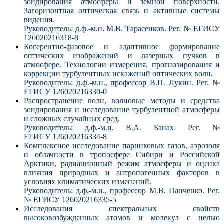
зондирования атмосферы и земной поверхности.
Загоризонтная оптическая связь и активные системы
видения.
Руководитель: д.ф.-м.н. М.В. Тарасенков
. Рег. № ЕГИСУ
126020216318-8
Когерентно-фазовое и адаптивное формирование
оптических изображений и лазерных пучков в
атмосфере. Технологии измерения, прогнозирования и
коррекции турбулентных искажений оптических волн.
Руководитель: д.ф.-м.н., профессор
В.П. Лукин. Рег. №
ЕГИСУ 126020216330-0
Распространение волн, волновые методы и средства
зондирования и исследование турбулентной атмосферы
и сложных случайных сред.
Руководитель: д.ф.-м.н.
В.А. Банах. Рег. №
ЕГИСУ 126020216334-8
Комплексное исследование парниковых газов, аэрозоля
и облачности в тропосфере Сибири и Российской
Арктики, радиационный режим атмосферы и оценка
влияния природных и антропогенных факторов в
условиях климатических изменений.
Руководитель: д.ф.-м.н., профессор
М.В. Панченко. Рег.
№ ЕГИСУ 126020216335-5
Исследования спектральных свойств
высоковозбужденных атомов и молекул с целью