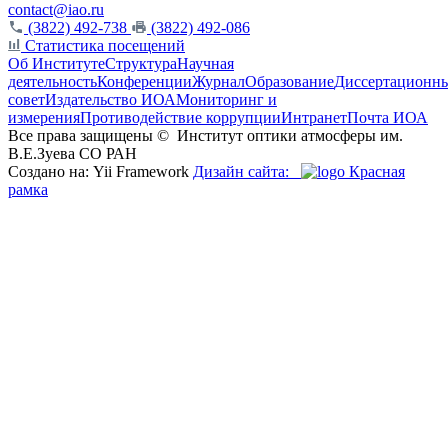
contact@iao.ru
(3822) 492-738
(3822) 492-086
Статистика посещений
Об Институте
Структура
Научная
деятельность
Конференции
Журнал
Образование
Диссертационн
совет
Издательство ИОА
Мониторинг и
измерения
Противодействие коррупции
Интранет
Почта ИОА
Все права защищены ©
Институт оптики атмосферы им.
В.Е.Зуева СО РАН
Создано на: Yii Framework
Дизайн сайта:
Красная
рамка