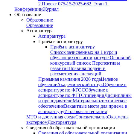
2.
Проект 075-15-2025-662. Этап 1.
Конференции
Журнал
Образование
Образование
Образование
Аспирантура
Аспирантура
Приём в аспирантуру
Приём в аспирантуру
Список зачисленных на 1 курс и
обучающихся в аспирантуре
Основной
конкурсный список
Перспективы
развития
Правила подачи и
рассмотрения апелляций
Приемная кампания 2026 года
Целевое
обучение
Академический отпук
Обучение в
аспирантуре по ФГОС
Обучение в
аспирантуре по ФГТ
Стипендии
Дисциплины
и преподаватели
Материально-техническое
обеспечение
Вакантные места для приема в
аспирантуру
Итоговая аттестация
МТО и доступная среда
Соискательство
Экзамены
экстерном
Докторантура
Сведения об образовательной организации
Сведения об образовательной организации