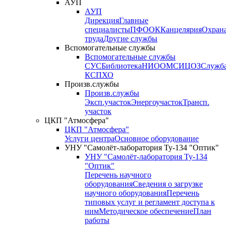
АУП
АУП
Дирекция
Главные
специалисты
ПФО
ОК
Канцелярия
Охран
труда
Другие службы
Вспомогательные службы
Вспомогательные службы
СУС
Библиотека
НИО
ОМС
ИЦ
ОЗ
Служб
КСП
ХО
Произв.службы
Произв.службы
Эксп.участок
Энергоучасток
Трансп.
участок
ЦКП "Атмосфера"
ЦКП "Атмосфера"
Услуги центра
Основное оборудование
УНУ "Самолёт-лаборатория Ту-134 "Оптик"
УНУ "Самолёт-лаборатория Ту-134
"Оптик"
Перечень научного
оборудования
Сведения о загрузке
научного оборудования
Перечень
типовых услуг и регламент доступа к
ним
Методическое обеспечение
План
работы