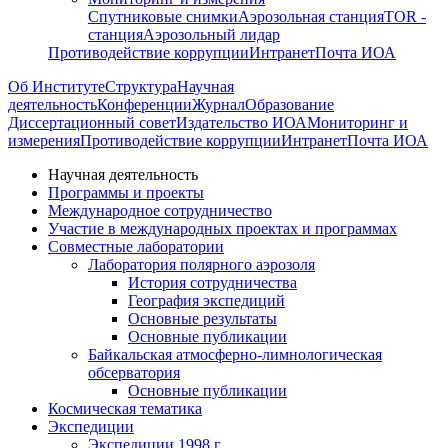
Спутниковые снимки
Аэрозольная станция
TOR -
станция
Аэрозольный лидар
Противодействие коррупции
Интранет
Почта ИОА
Об Институте
Структура
Научная
деятельность
Конференции
Журнал
Образование
Диссертационный совет
Издательство ИОА
Мониторинг и
измерения
Противодействие коррупции
Интранет
Почта ИОА
Научная деятельность
Программы и проекты
Международное сотрудничество
Участие в международных проектах и программах
Совместные лаборатории
Лаборатория полярного аэрозоля
История сотрудничества
География экспедиций
Основные результаты
Основные публикации
Байкальская атмосферно-лимнологическая
обсерватория
Основные публикации
Космическая тематика
Экспедиции
Экспедиции 1998 г.