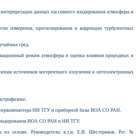
й интерпретации данных пассивного зондирования атмосферы и
гии измерения, прогнозирования и коррекции турбулентных
учайных сред.
радиационный режим атмосферы и оценка влияния природных и
оения источников когерентного излучения и оптоэлектронных
астрофизике.
суперкомпьютера НИ ТГУ и приборной базы ИОА СО РАН.
 зондирования ИОА СО РАН и НИ ТГУ.
на их основе.
Руководитель: к.т.н.
Е.В. Шестериков. Рег. №