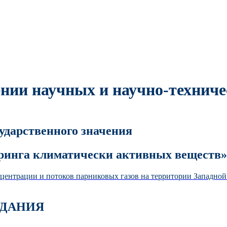
нии научных и научно-техниче
дарственного значения
ринга климатически активных веществ»
центрации и потоков парниковых газов на территории Западно
АДАНИЯ