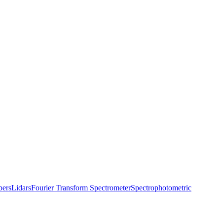
bers
Lidars
Fourier Transform Spectrometer
Spectrophotometric