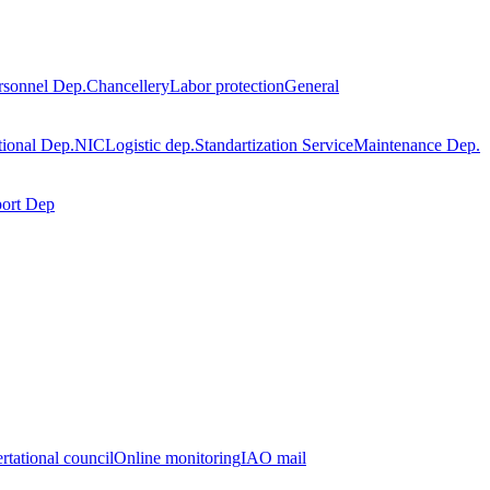
rsonnel Dep.
Chancellery
Labor protection
General
tional Dep.
NIC
Logistic dep.
Standartization Service
Maintenance Dep.
port Dep
rtational council
Online monitoring
IAO mail