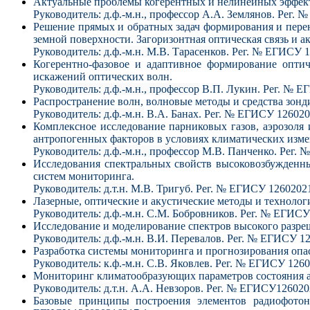
Актуальные проблемы когерентных и нелинейных эффект
Руководитель: д.ф.-м.н., профессор
А.А. Землянов. Рег. 
Решение прямых и обратных задач формирования и пере
земной поверхности. Загоризонтная оптическая связь и 
Руководитель: д.ф.-м.н. М.В. Тарасенков
. Рег. № ЕГИСУ 
Когерентно-фазовое и адаптивное формирование опти
искажений оптических волн.
Руководитель: д.ф.-м.н., профессор
В.П. Лукин. Рег. № Е
Распространение волн, волновые методы и средства зон
Руководитель: д.ф.-м.н.
В.А. Банах. Рег. № ЕГИСУ 126020
Комплексное исследование парниковых газов, аэрозол
антропогенных факторов в условиях климатических изме
Руководитель: д.ф.-м.н., профессор
М.В. Панченко. Рег. 
Исследования спектральных свойств высоковозбужденны
систем мониторинга.
Руководитель: д.т.н.
М.В. Тригуб. Рег. № ЕГИСУ 1260202
Лазерные, оптические и акустические методы и техноло
Руководитель: д.ф.-м.н. С.М. Бобровников.
Рег. № ЕГИСУ
Исследование и моделирование спектров высокого разре
Руководитель: д.ф.-м.н.
В.И. Перевалов. Рег. № ЕГИСУ 1
Разработка системы мониторинга и прогнозирования оп
Руководитель: к.ф.-м.н.
С.В. Яковлев. Рег. № ЕГИСУ 126
Мониторинг климатообразующих параметров состояния а
Руководитель: д.т.н.
А.А. Невзоров. Рег. № ЕГИСУ126020
Базовые принципы построения элементов радиофотон