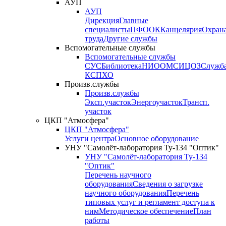
АУП
АУП
Дирекция
Главные
специалисты
ПФО
ОК
Канцелярия
Охран
труда
Другие службы
Вспомогательные службы
Вспомогательные службы
СУС
Библиотека
НИО
ОМС
ИЦ
ОЗ
Служб
КСП
ХО
Произв.службы
Произв.службы
Эксп.участок
Энергоучасток
Трансп.
участок
ЦКП "Атмосфера"
ЦКП "Атмосфера"
Услуги центра
Основное оборудование
УНУ "Самолёт-лаборатория Ту-134 "Оптик"
УНУ "Самолёт-лаборатория Ту-134
"Оптик"
Перечень научного
оборудования
Сведения о загрузке
научного оборудования
Перечень
типовых услуг и регламент доступа к
ним
Методическое обеспечение
План
работы