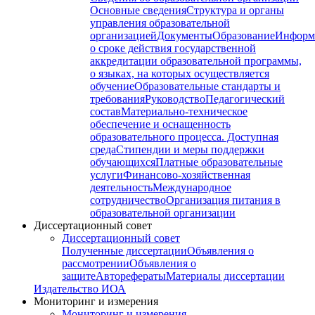
Основные сведения
Структура и органы
управления образовательной
организацией
Документы
Образование
Информ
о сроке действия государственной
аккредитации образовательной программы,
о языках, на которых осуществляется
обучение
Образовательные стандарты и
требования
Руководство
Педагогический
состав
Материально-техническое
обеспечение и оснащенность
образовательного процесса. Доступная
среда
Стипендии и меры поддержки
обучающихся
Платные образовательные
услуги
Финансово-хозяйственная
деятельность
Международное
сотрудничество
Организация питания в
образовательной организации
Диссертационный совет
Диссертационный совет
Полученные диссертации
Объявления о
рассмотрении
Объявления о
защите
Авторефераты
Материалы диссертации
Издательство ИОА
Мониторинг и измерения
Мониторинг и измерения