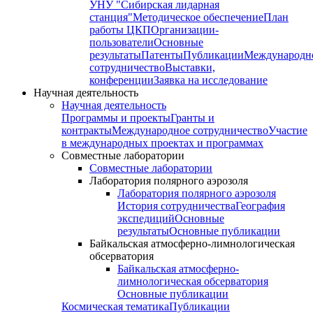
УНУ "Сибирская лидарная
станция"
Методическое обеспечение
План
работы ЦКП
Организации-
пользователи
Основные
результаты
Патенты
Публикации
Международн
сотрудничество
Выставки,
конференции
Заявка на исследование
Научная деятельность
Научная деятельность
Программы и проекты
Гранты и
контракты
Международное сотрудничество
Участие
в международных проектах и программах
Совместные лаборатории
Совместные лаборатории
Лаборатория полярного аэрозоля
Лаборатория полярного аэрозоля
История сотрудничества
География
экспедиций
Основные
результаты
Основные публикации
Байкальская атмосферно-лимнологическая
обсерватория
Байкальская атмосферно-
лимнологическая обсерватория
Основные публикации
Космическая тематика
Публикации