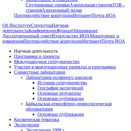
Спутниковые снимки
Аэрозольная станция
TOR -
станция
Аэрозольный лидар
Противодействие коррупции
Интранет
Почта ИОА
Об Институте
Структура
Научная
деятельность
Конференции
Журнал
Образование
Диссертационный совет
Издательство ИОА
Мониторинг и
измерения
Противодействие коррупции
Интранет
Почта ИОА
Научная деятельность
Программы и проекты
Международное сотрудничество
Участие в международных проектах и программах
Совместные лаборатории
Лаборатория полярного аэрозоля
История сотрудничества
География экспедиций
Основные результаты
Основные публикации
Байкальская атмосферно-лимнологическая
обсерватория
Основные публикации
Космическая тематика
Экспедиции
Экспедиции 1998 г.