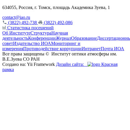
634055, Россия, г. Томск, площадь Академика Зуева, 1
contact@iao.ru
(3822) 492-738
(3822) 492-086
Статистика посещений
Об Институте
Структура
Научная
деятельность
Конференции
Журнал
Образование
Диссертационн
совет
Издательство ИОА
Мониторинг и
измерения
Противодействие коррупции
Интранет
Почта ИОА
Все права защищены ©
Институт оптики атмосферы им.
В.Е.Зуева СО РАН
Создано на: Yii Framework
Дизайн сайта:
Красная
рамка