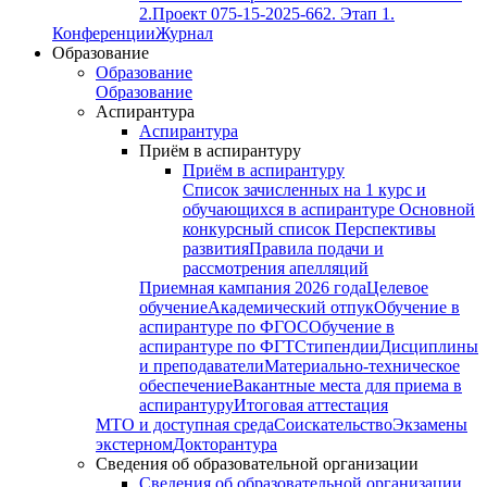
2.
Проект 075-15-2025-662. Этап 1.
Конференции
Журнал
Образование
Образование
Образование
Аспирантура
Аспирантура
Приём в аспирантуру
Приём в аспирантуру
Список зачисленных на 1 курс и
обучающихся в аспирантуре
Основной
конкурсный список
Перспективы
развития
Правила подачи и
рассмотрения апелляций
Приемная кампания 2026 года
Целевое
обучение
Академический отпук
Обучение в
аспирантуре по ФГОС
Обучение в
аспирантуре по ФГТ
Стипендии
Дисциплины
и преподаватели
Материально-техническое
обеспечение
Вакантные места для приема в
аспирантуру
Итоговая аттестация
МТО и доступная среда
Соискательство
Экзамены
экстерном
Докторантура
Сведения об образовательной организации
Сведения об образовательной организации