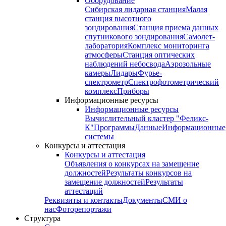
Оборудование
Сибирская лидарная станция
Малая
станция высотного
зондирования
Станция приема данных
спутникового зондирования
Самолет-
лаборатория
Комплекс мониторинга
атмосферы
Станция оптических
наблюдений небосвода
Аэрозольные
камеры
Лидары
Фурье-
спектрометр
Спектрофотометрический
комплекс
Приборы
Информационные ресурсы
Информационные ресурсы
Вычислительный кластер "Феликс-
К"
Программы
Данные
Информационные
системы
Конкурсы и аттестация
Конкурсы и аттестация
Объявления о конкурсах на замещение
должностей
Результаты конкурсов на
замещение должностей
Результаты
аттестаций
Реквизиты и контакты
Документы
СМИ о
нас
Фоторепортажи
Структура