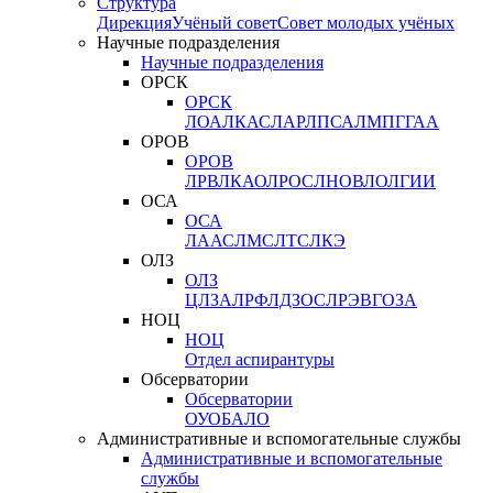
Структура
Дирекция
Учёный совет
Совет молодых учёных
Научные подразделения
Научные подразделения
ОРСК
ОРСК
ЛОА
ЛКАС
ЛАР
ЛПСА
ЛМПГ
ГАА
ОРОВ
ОРОВ
ЛРВ
ЛКАО
ЛРОС
ЛНОВ
ЛОЛ
ГИИ
ОСА
ОСА
ЛААС
ЛМС
ЛТС
ЛКЭ
ОЛЗ
ОЛЗ
ЦЛЗА
ЛРФ
ЛДЗОС
ЛРЭВ
ГОЗА
НОЦ
НОЦ
Отдел аспирантуры
Обсерватории
Обсерватории
ОУО
БАЛО
Административные и вспомогательные службы
Административные и вспомогательные
службы