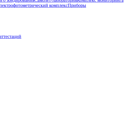
ого зондирования
Самолет-лаборатория
Комплекс мониторинга
пектрофотометрический комплекс
Приборы
 аттестаций