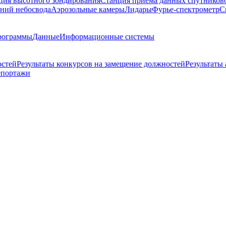
ция высотного зондирования
Станция приема данных спутников
ний небосвода
Аэрозольные камеры
Лидары
Фурье-спектрометр
С
рограммы
Данные
Информационные системы
остей
Результаты конкурсов на замещение должностей
Результаты
епортажи