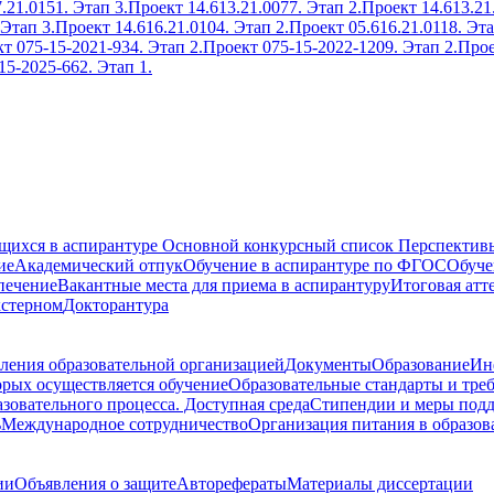
.21.0151. Этап 3.
Проект 14.613.21.0077. Этап 2.
Проект 14.613.21
 Этап 3.
Проект 14.616.21.0104. Этап 2.
Проект 05.616.21.0118. Эта
т 075-15-2021-934. Этап 2.
Проект 075-15-2022-1209. Этап 2.
Прое
15-2025-662. Этап 1.
ющихся в аспирантуре
Основной конкурсный список
Перспективы
ие
Академический отпук
Обучение в аспирантуре по ФГОС
Обуче
печение
Вакантные места для приема в аспирантуру
Итоговая атт
кстерном
Докторантура
ления образовательной организацией
Документы
Образование
Ин
орых осуществляется обучение
Образовательные стандарты и тре
зовательного процесса. Доступная среда
Стипендии и меры под
ь
Международное сотрудничество
Организация питания в образов
ии
Объявления о защите
Авторефераты
Материалы диссертации