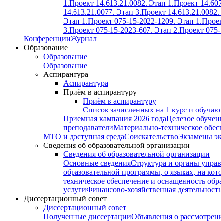
1.
Проект 14.613.21.0082. Этап 1.
Проект 14.607
14.613.21.0077. Этап 3.
Проект 14.613.21.0082.
Этап 1.
Проект 075-15-2022-1209. Этап 1.
Проек
3.
Проект 075-15-2023-607. Этап 2.
Проект 075-
Конференции
Журнал
Образование
Образование
Образование
Аспирантура
Аспирантура
Приём в аспирантуру
Приём в аспирантуру
Список зачисленных на 1 курс и обуча
Приемная кампания 2026 года
Целевое обучен
преподаватели
Материально-техническое обес
МТО и доступная среда
Соискательство
Экзамены э
Сведения об образовательной организации
Сведения об образовательной организации
Основные сведения
Структура и органы управ
образовательной программы, о языках, на кот
техническое обеспечение и оснащенность обра
услуги
Финансово-хозяйственная деятельност
Диссертационный совет
Диссертационный совет
Полученные диссертации
Объявления о рассмотрен