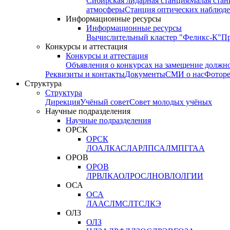
Сибирская лидарная станция
Малая стан
атмосферы
Станция оптических наблюде
Информационные ресурсы
Информационные ресурсы
Вычислительный кластер "Феликс-К"
П
Конкурсы и аттестация
Конкурсы и аттестация
Объявления о конкурсах на замещение должн
Реквизиты и контакты
Документы
СМИ о нас
Фотор
Структура
Структура
Дирекция
Учёный совет
Совет молодых учёных
Научные подразделения
Научные подразделения
ОРСК
ОРСК
ЛОА
ЛКАС
ЛАР
ЛПСА
ЛМПГ
ГАА
ОРОВ
ОРОВ
ЛРВ
ЛКАО
ЛРОС
ЛНОВ
ЛОЛ
ГИИ
ОСА
ОСА
ЛААС
ЛМС
ЛТС
ЛКЭ
ОЛЗ
ОЛЗ