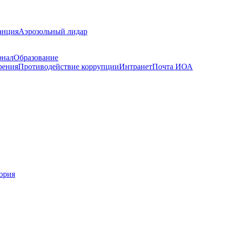
анция
Аэрозольный лидар
рнал
Образование
рения
Противодействие коррупции
Интранет
Почта ИОА
ория