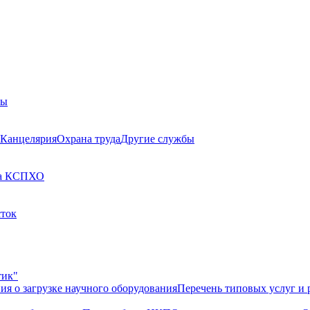
бы
Канцелярия
Охрана труда
Другие службы
а КСП
ХО
сток
тик"
ия о загрузке научного оборудования
Перечень типовых услуг и 