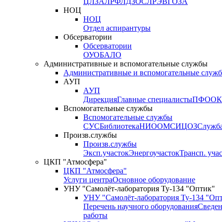
ЦЛЗА
ЛРФ
ЛДЗОС
ЛРЭВ
ГОЗА
НОЦ
НОЦ
Отдел аспирантуры
Обсерватории
Обсерватории
ОУО
БАЛО
Административные и вспомогательные службы
Административные и вспомогательные служ
АУП
АУП
Дирекция
Главные специалисты
ПФО
ОК
Вспомогательные службы
Вспомогательные службы
СУС
Библиотека
НИО
ОМС
ИЦ
ОЗ
Служб
Произв.службы
Произв.службы
Эксп.участок
Энергоучасток
Трансп. уча
ЦКП "Атмосфера"
ЦКП "Атмосфера"
Услуги центра
Основное оборудование
УНУ "Самолёт-лаборатория Ту-134 "Оптик"
УНУ "Самолёт-лаборатория Ту-134 "Оп
Перечень научного оборудования
Сведен
работы