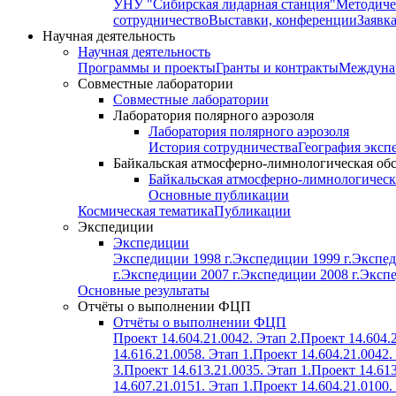
УНУ "Сибирская лидарная станция"
Методиче
сотрудничество
Выставки, конференции
Заявк
Научная деятельность
Научная деятельность
Программы и проекты
Гранты и контракты
Междунар
Совместные лаборатории
Совместные лаборатории
Лаборатория полярного аэрозоля
Лаборатория полярного аэрозоля
История сотрудничества
География эксп
Байкальская атмосферно-лимнологическая об
Байкальская атмосферно-лимнологическ
Основные публикации
Космическая тематика
Публикации
Экспедиции
Экспедиции
Экспедиции 1998 г.
Экспедиции 1999 г.
Экспед
г.
Экспедиции 2007 г.
Экспедиции 2008 г.
Экспе
Основные результаты
Отчёты о выполнении ФЦП
Отчёты о выполнении ФЦП
Проект 14.604.21.0042. Этап 2.
Проект 14.604.2
14.616.21.0058. Этап 1.
Проект 14.604.21.0042.
3.
Проект 14.613.21.0035. Этап 1.
Проект 14.613
14.607.21.0151. Этап 1.
Проект 14.604.21.0100.