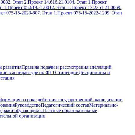
.0082. Этап 2.
Проект 14.616.21.0104. Этап 1.
Проект
п 1.
Проект 05.619.21.0012. Этап 1.
Проект 13.2251.21.0069.
кт 075-15-2023-607. Этап 1.
Проект 075-15-2022-1209. Этап
 развития
Правила подачи и рассмотрения апелляций
ние в аспирантуре по ФГТ
Стипендии
Дисциплины и
естация
формация о сроке действия государственной аккредитации
бования
Руководство
Педагогический состав
Материально-
держки обучающихся
Платные образовательные
ательной организации