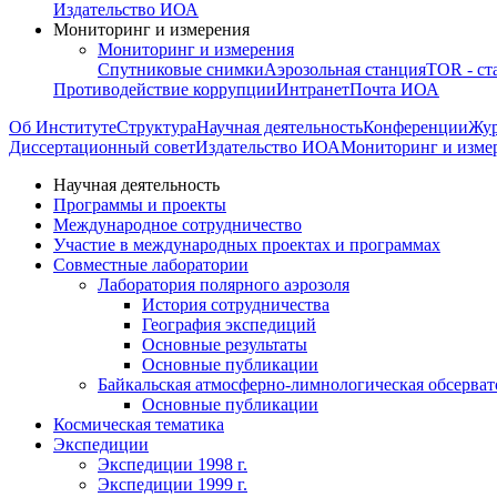
Издательство ИОА
Мониторинг и измерения
Мониторинг и измерения
Спутниковые снимки
Аэрозольная станция
TOR - ст
Противодействие коррупции
Интранет
Почта ИОА
Об Институте
Структура
Научная деятельность
Конференции
Жу
Диссертационный совет
Издательство ИОА
Мониторинг и изме
Научная деятельность
Программы и проекты
Международное сотрудничество
Участие в международных проектах и программах
Совместные лаборатории
Лаборатория полярного аэрозоля
История сотрудничества
География экспедиций
Основные результаты
Основные публикации
Байкальская атмосферно-лимнологическая обсерват
Основные публикации
Космическая тематика
Экспедиции
Экспедиции 1998 г.
Экспедиции 1999 г.