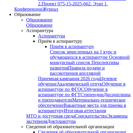
2.
Проект 075-15-2025-662. Этап 1.
Конференции
Журнал
Образование
Образование
Образование
Аспирантура
Аспирантура
Приём в аспирантуру
Приём в аспирантуру
Список зачисленных на 1 курс и
обучающихся в аспирантуре
Основной
конкурсный список
Перспективы
развития
Правила подачи и
рассмотрения апелляций
Приемная кампания 2026 года
Целевое
обучение
Академический отпук
Обучение в
аспирантуре по ФГОС
Обучение в
аспирантуре по ФГТ
Стипендии
Дисциплины
и преподаватели
Материально-техническое
обеспечение
Вакантные места для приема в
аспирантуру
Итоговая аттестация
МТО и доступная среда
Соискательство
Экзамены
экстерном
Докторантура
Сведения об образовательной организации
Сведения об образовательной организации