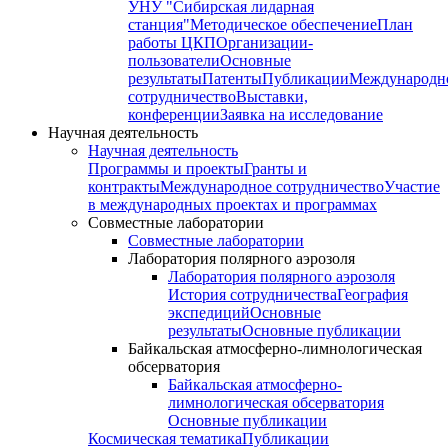
УНУ "Сибирская лидарная
станция"
Методическое обеспечение
План
работы ЦКП
Организации-
пользователи
Основные
результаты
Патенты
Публикации
Международн
сотрудничество
Выставки,
конференции
Заявка на исследование
Научная деятельность
Научная деятельность
Программы и проекты
Гранты и
контракты
Международное сотрудничество
Участие
в международных проектах и программах
Совместные лаборатории
Совместные лаборатории
Лаборатория полярного аэрозоля
Лаборатория полярного аэрозоля
История сотрудничества
География
экспедиций
Основные
результаты
Основные публикации
Байкальская атмосферно-лимнологическая
обсерватория
Байкальская атмосферно-
лимнологическая обсерватория
Основные публикации
Космическая тематика
Публикации