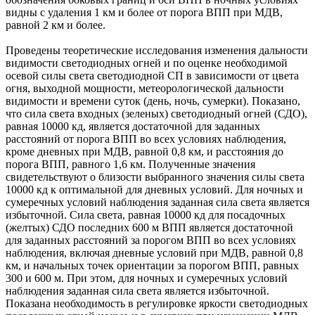
видны с удаления 1 км и более от порога ВПП при МДВ,
равной 2 км и более.
Проведены теоретические исследования изменения дальности
видимости светодиодных огней и по оценке необходимой
осевой силы света светодиодной СП в зависимости от цвета
огня, выходной мощности, метеорологической дальности
видимости и времени суток (день, ночь, сумерки). Показано,
что сила света входных (зеленых) светодиодный огней (СДО),
равная 10000 кд, является достаточной для заданных
расстояний от порога ВПП во всех условиях наблюдения,
кроме дневных при МДВ, равной 0,8 км, и расстояния до
порога ВПП, равного 1,6 км. Полученные значения
свидетельствуют о близости выбранного значения силы света
10000 кд к оптимальной для дневных условий. Для ночных и
сумеречных условий наблюдения заданная сила света является
избыточной. Сила света, равная 10000 кд для посадочных
(желтых) СДО последних 600 м ВПП является достаточной
для заданных расстояний за порогом ВПП во всех условиях
наблюдения, включая дневные условий при МДВ, равной 0,8
км, и начальных точек ориентации за порогом ВПП, равных
300 и 600 м. При этом, для ночных и сумеречных условий
наблюдения заданная сила света является избыточной.
Показана необходимость в регулировке яркости светодиодных