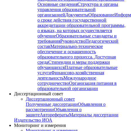
Основные сведения
Структура и органы
управления образовательной
организацией
Документы
Образование
Информ
о сроке действия государственной
аккредитации образовательной программы,
о языках, на которых осуществляется
обучение
Образовательные стандарты и
требования
Руководство
Педагогический
состав
Материально-техническое
обеспечение и оснащенность
образовательного процесса. Доступная
среда
Стипендии и меры поддержки
обучающихся
Платные образовательные
услуги
Финансово-хозяйственная
деятельность
Международное
сотрудничество
Организация питания в
образовательной организации
Диссертационный совет
Диссертационный совет
Полученные диссертации
Объявления о
рассмотрении
Объявления о
защите
Авторефераты
Материалы диссертации
Издательство ИОА
Мониторинг и измерения
Мониторинг и измерения