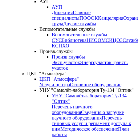
АУП
АУП
Дирекция
Главные
специалисты
ПФО
ОК
Канцелярия
Охран
труда
Другие службы
Вспомогательные службы
Вспомогательные службы
СУС
Библиотека
НИО
ОМС
ИЦ
ОЗ
Служб
КСП
ХО
Произв.службы
Произв.службы
Эксп.участок
Энергоучасток
Трансп.
участок
ЦКП "Атмосфера"
ЦКП "Атмосфера"
Услуги центра
Основное оборудование
УНУ "Самолёт-лаборатория Ту-134 "Оптик"
УНУ "Самолёт-лаборатория Ту-134
"Оптик"
Перечень научного
оборудования
Сведения о загрузке
научного оборудования
Перечень
типовых услуг и регламент доступа к
ним
Методическое обеспечение
План
работы