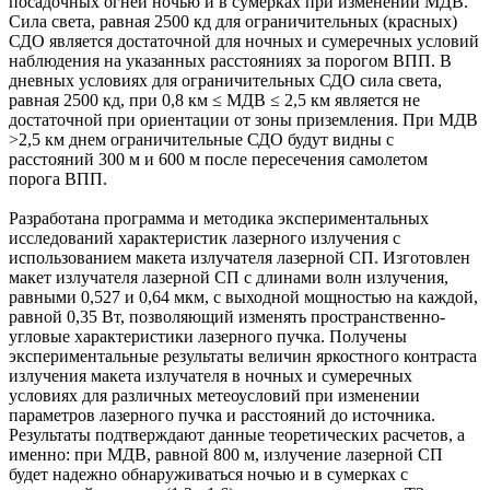
посадочных огней ночью и в сумерках при изменении МДВ.
Сила света, равная 2500 кд для ограничительных (красных)
СДО является достаточной для ночных и сумеречных условий
наблюдения на указанных расстояниях за порогом ВПП. В
дневных условиях для ограничительных СДО сила света,
равная 2500 кд, при 0,8 км ≤ МДВ ≤ 2,5 км является не
достаточной при ориентации от зоны приземления. При МДВ
>2,5 км днем ограничительные СДО будут видны с
расстояний 300 м и 600 м после пересечения самолетом
порога ВПП.
Разработана программа и методика экспериментальных
исследований характеристик лазерного излучения с
использованием макета излучателя лазерной СП. Изготовлен
макет излучателя лазерной СП с длинами волн излучения,
равными 0,527 и 0,64 мкм, с выходной мощностью на каждой,
равной 0,35 Вт, позволяющий изменять пространственно-
угловые характеристики лазерного пучка. Получены
экспериментальные результаты величин яркостного контраста
излучения макета излучателя в ночных и сумеречных
условиях для различных метеоусловий при изменении
параметров лазерного пучка и расстояний до источника.
Результаты подтверждают данные теоретических расчетов, а
именно: при МДВ, равной 800 м, излучение лазерной СП
будет надежно обнаруживаться ночью и в сумерках с