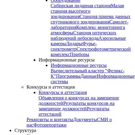
Оборудование
Сибирская лидарная станция
Малая
станция высотного
зондирования
Станция приема данных
спутникового зондирования
Самолет-
лаборатория
Комплекс мониторинга
атмосферы
Станция оптических
наблюдений небосвода
Аэрозольные
камеры
Лидары
Фурье-
спектрометр
Спектрофотометрический
комплекс
Приборы
Информационные ресурсы
Информационные ресурсы
Вычислительный кластер "Феликс-
К"
Программы
Данные
Информационные
системы
Конкурсы и аттестация
Конкурсы и аттестация
Объявления о конкурсах на замещение
должностей
Результаты конкурсов на
замещение должностей
Результаты
аттестаций
Реквизиты и контакты
Документы
СМИ о
нас
Фоторепортажи
Структура