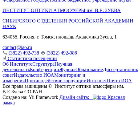
ИНСТИТУТ ОПТИКИ АТМОСФЕРЫ
им.
В.Е. ЗУЕВА
СИБИРСКОГО ОТДЕЛЕНИЯ РОССИЙСКОЙ АКАДЕМИИ
НАУК
634055, Россия, г. Томск, площадь Академика Зуева, 1
contact@iao.ru
(3822) 492-738
(3822) 492-086
Статистика посещений
Об Институте
Структура
Научная
деятельность
Конференции
Журнал
Образование
Диссертационн
совет
Издательство ИОА
Мониторинг и
измерения
Противодействие коррупции
Интранет
Почта ИОА
Все права защищены ©
Институт оптики атмосферы им.
В.Е.Зуева СО РАН
Создано на: Yii Framework
Дизайн сайта:
Красная
рамка