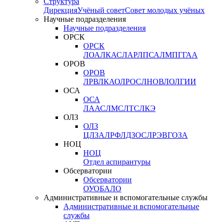
Структура
Дирекция
Учёный совет
Совет молодых учёных
Научные подразделения
Научные подразделения
ОРСК
ОРСК
ЛОА
ЛКАС
ЛАР
ЛПСА
ЛМПГ
ГАА
ОРОВ
ОРОВ
ЛРВ
ЛКАО
ЛРОС
ЛНОВ
ЛОЛ
ГИИ
ОСА
ОСА
ЛААС
ЛМС
ЛТС
ЛКЭ
ОЛЗ
ОЛЗ
ЦЛЗА
ЛРФ
ЛДЗОС
ЛРЭВ
ГОЗА
НОЦ
НОЦ
Отдел аспирантуры
Обсерватории
Обсерватории
ОУО
БАЛО
Административные и вспомогательные службы
Административные и вспомогательные
службы