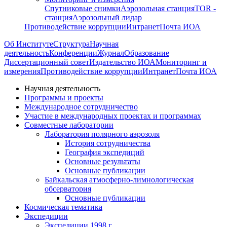
Спутниковые снимки
Аэрозольная станция
TOR -
станция
Аэрозольный лидар
Противодействие коррупции
Интранет
Почта ИОА
Об Институте
Структура
Научная
деятельность
Конференции
Журнал
Образование
Диссертационный совет
Издательство ИОА
Мониторинг и
измерения
Противодействие коррупции
Интранет
Почта ИОА
Научная деятельность
Программы и проекты
Международное сотрудничество
Участие в международных проектах и программах
Совместные лаборатории
Лаборатория полярного аэрозоля
История сотрудничества
География экспедиций
Основные результаты
Основные публикации
Байкальская атмосферно-лимнологическая
обсерватория
Основные публикации
Космическая тематика
Экспедиции
Экспедиции 1998 г.