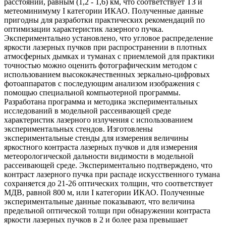
расстояний, равным (1,2 - 1,6) км, что соответствует ТЗ и
метеоминимуму I категории ИКАО. Полученные данные
пригодны для разработки практических рекомендаций по
оптимизации характеристик лазерного пучка.
Экспериментально установлено, что угловое распределение
яркости лазерных пучков при распространении в плотных
атмосферных дымках и туманах с приемлемой для практики
точностью можно оценить фотографическим методом с
использованием высококачественных зеркально-цифровых
фотоаппаратов с последующим анализом изображения с
помощью специальной компьютерной программы.
Разработана программа и методика экспериментальных
исследований в модельной рассеивающей среде
характеристик лазерного излучения с использованием
экспериментальных стендов. Изготовлены
экспериментальные стенды для измерения величины
яркостного контраста лазерных пучков и для измерения
метеорологической дальности видимости в модельной
рассеивающей среде. Экспериментально подтверждено, что
контраст лазерного пучка при распаде искусственного тумана
сохраняется до 21-26 оптических толщин, что соответствует
МДВ, равной 800 м, или I категории ИКАО. Полученные
экспериментальные данные показывают, что величина
предельной оптической толщи при обнаружении контраста
яркости лазерных пучков в 2 и более раза превышает