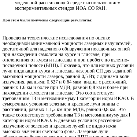
модельной рассеивающей среде с использованием
экспериментальных стендов ИОА СО РАН.
При этом были получены следующие результаты:
Проведены теоретические исследования по оценке
необходимой минимальной мощности лазерных излучателей,
достаточной для надежного обнаружения посадочных огней
при нахождении самолета на курсе и глиссаде, при
отклонениях от курса и глиссады и при пробеге по взлетно-
посадочной полосе (ВПП). Показано, что для ночных условий
лучи индикации курса и глиссады лазерной СП для заданной
выходной мощности лазеров, равной 0,5 Вт, с длинами волн
излучения, равными 0,527 и 0,64 мкм, видны с расстояний,
равных 1,6 км и более при МДВ, равной 0,8 км и более при
нахождении самолета на глиссаде. Это соответствует
требованиям ТЗ и метеоминимуму I категории норм ИКАО. В
сумеречных условиях зеленые и красные лучи видны с
расстояний, равных 1-1,2 км при МДВ, равной 0,8 км. Это
также соответствует требованиям ТЗ и метеоминимуму для I
категории норм ИКАО. В дневных условиях рассеянное
излучение от зеленых и красных лучей не видно из-за
высоких значений светового фона. Лазерные лучи
обозначения боковых границ и оси ВПП в ночных условиях