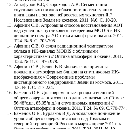
Астафуров В.Г., Скороходов А.В. Сегментация
спутниковых снимков облачности по текстурным
признакам на основе нейросетевых технологий //
Исследование Земли из космоса. 2011. №6. С. 10-20.
Афонин С.В. Апробация способа восстановления АОТ
над сушей по спутниковым измерениям MODIS в ИК-
диапазоне спектра // Оптика атмосферы и океана. 2011.
Т.24. № 8. С. 703-705.
Афонин С.В. О связи радиационной температуры
облака в ИК-каналах MODIS с облачными
характеристиками // Оптика атмосферы и океана. 2011.
Т.24. № 11. С. 976-978.
Афонин С.В., Белов В.В. Физические причины
появления атмосферных бликов на спутниковых ИК-
изображениях // Современные проблемы
дистанционного зондирования Земли из космоса. 2011.
Т.8. № 1. C. 217-224.
Баженов О.Е. Долговременные тренды изменений
общего содержания озона по данным наземных (Томск:
56,48°с.ш., 85,05°в.д.) и спутниковых измерений //
Оптика атмосферы и океана. 2011. Т.24. № 09. С.770-774.
Баженов О.Е., Бурлаков В.Д. Аномальное понижение
уровня общего содержания озона над Томском и
северной территорией России в марте-апреле 2011 г. //
Оптика атмосферы и океана. 2011. Т.24. 2011. № 10.