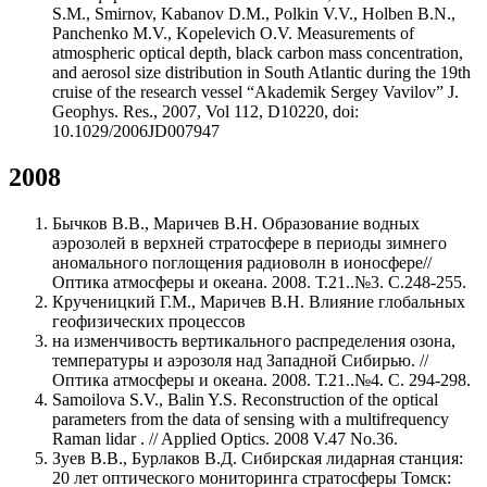
S.M., Smirnov, Kabanov D.M., Polkin V.V., Holben B.N.,
Panchenko M.V., Kopelevich O.V. Measurements of
atmospheric optical depth, black carbon mass concentration,
and aerosol size distribution in South Atlantic during the 19th
cruise of the research vessel “Akademik Sergey Vavilov” J.
Geophys. Res., 2007, Vol 112, D10220, doi:
10.1029/2006JD007947
2008
Бычков В.В., Маричев В.Н. Образование водных
аэрозолей в верхней стратосфере в периоды зимнего
аномального поглощения радиоволн в ионосфере//
Оптика атмосферы и океана. 2008. Т.21..№3. С.248-255.
Крученицкий Г.М., Маричев В.Н. Влияние глобальных
геофизических процессов
на изменчивость вертикального распределения озона,
температуры и аэрозоля над Западной Сибирью. //
Оптика атмосферы и океана. 2008. Т.21..№4. С. 294-298.
Samoilova S.V., Balin Y.S. Reconstruction of the optical
parameters from the data of sensing with a multifrequency
Raman lidar . // Applied Optics. 2008 V.47 No.36.
Зуев В.В., Бурлаков В.Д. Сибирская лидарная станция:
20 лет оптического мониторинга стратосферы Томск: