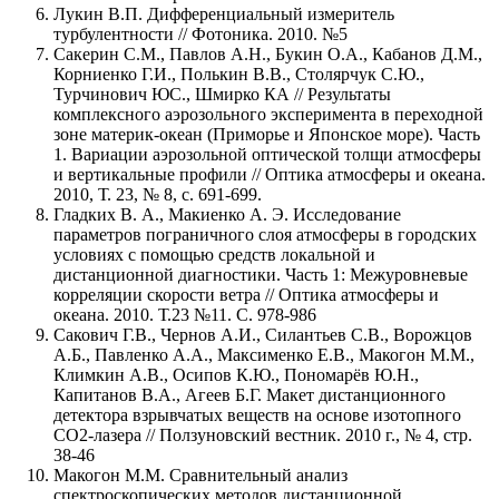
Лукин В.П. Дифференциальный измеритель
турбулентности // Фотоника. 2010. №5
Сакерин С.М., Павлов А.Н., Букин О.А., Кабанов Д.М.,
Корниенко Г.И., Полькин В.В., Столярчук С.Ю.,
Турчинович ЮС., Шмирко КА // Результаты
комплексного аэрозольного эксперимента в переходной
зоне материк-океан (Приморье и Японское море). Часть
1. Вариации аэрозольной оптической толщи атмосферы
и вертикальные профили // Оптика атмосферы и океана.
2010, Т. 23, № 8, c. 691-699.
Гладких В. А., Макиенко А. Э. Исследование
параметров пограничного слоя атмосферы в городских
условиях с помощью средств локальной и
дистанционной диагностики. Часть 1: Межуровневые
корреляции скорости ветра // Оптика атмосферы и
океана. 2010. Т.23 №11. С. 978-986
Сакович Г.В., Чернов А.И., Силантьев С.В., Ворожцов
А.Б., Павленко А.А., Максименко Е.В., Макогон М.М.,
Климкин А.В., Осипов К.Ю., Пономарёв Ю.Н.,
Капитанов В.А., Агеев Б.Г. Макет дистанционного
детектора взрывчатых веществ на основе изотопного
CO2-лазера // Ползуновский вестник. 2010 г., № 4, стр.
38-46
Макогон М.М. Сравнительный анализ
спектроскопических методов дистанционной