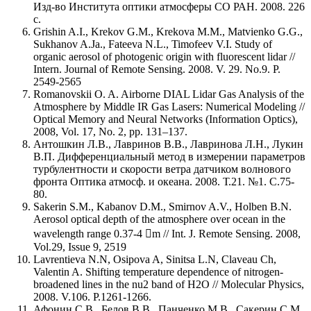
Изд-во Института оптики атмосферы СО РАН. 2008. 226
с.
Grishin A.I., Krekov G.M., Krekova M.M., Matvienko G.G.,
Sukhanov A.Ja., Fateeva N.L., Timofeev V.I. Study of
organic aerosol of photogenic origin with fluorescent lidar //
Intern. Journal of Remote Sensing. 2008. V. 29. No.9. P.
2549-2565
Romanovskii O. A. Airborne DIAL Lidar Gas Analysis of the
Atmosphere by Middle IR Gas Lasers: Numerical Modeling //
Optical Memory and Neural Networks (Information Optics),
2008, Vol. 17, No. 2, pp. 131–137.
Антошкин Л.В., Лавринов В.В., Лавринова Л.Н., Лукин
В.П. Дифференциальный метод в измерении параметров
турбулентности и скорости ветра датчиком волнового
фронта Оптика атмосф. и океана. 2008. Т.21. №1. С.75-
80.
Sakerin S.M., Kabanov D.M., Smirnov A.V., Holben B.N.
Aerosol optical depth of the atmosphere over ocean in the
wavelength range 0.37-4 m // Int. J. Remote Sensing. 2008,
Vol.29, Issue 9, 2519
Lavrentieva N.N, Osipova A, Sinitsa L.N, Claveau Ch,
Valentin A. Shifting temperature dependence of nitrogen-
broadened lines in the nu2 band of H2O // Molecular Physics,
2008. V.106. P.1261-1266.
Афонин С.В., Белов В.В., Панченко М.В., Сакерин С.М.,