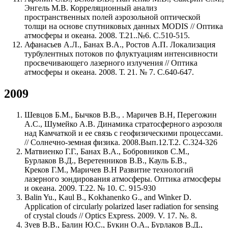
Энгель М.В. Корреляционный анализ
пространственных полей аэрозольной оптической
толщи на основе спутниковых данных MODIS // Оптика
атмосферы и океана. 2008. Т.21..№6. С.510-515.
Афанасьев А.Л., Банах В.А., Ростов А.П. Локализация
турбулентных потоков по флуктуациям интенсивности
просвечивающего лазерного излучения // Оптика
атмосферы и океана. 2008. Т. 21. № 7. С.640-647.
2009
Шевцов Б.М., Бычков В.В., . Маричев В.Н, Перегожин
А.С., Шумейко А.В. Динамика стратосферного аэрозоля
над Камчаткой и ее связь с геофизическими процессами.
// Солнечно-земная физика. 2008.Вып.12.Т.2. С.324-326
Матвиенко Г.Г., Банах В.А., Бобровников С.М.,
Бурлаков В.Д., Веретенников В.В., Кауль Б.В.,
Креков Г.М., Маричев В.Н Развитие технологий
лазерного зондирования атмосферы. Оптика атмосферы
и океана. 2009. Т.22. № 10. С. 915-930
Balin Yu., Kaul B., Kokhanenko G., and Winker D.
Application of circularly polarized laser radiation for sensing
of crystal clouds // Optics Express. 2009. V. 17. №. 8.
Зуев В.В., Балин Ю.С., Букин О.А., Бурлаков В.Д.,