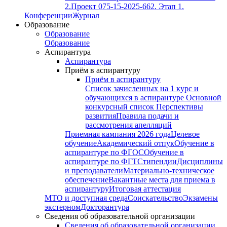
2.
Проект 075-15-2025-662. Этап 1.
Конференции
Журнал
Образование
Образование
Образование
Аспирантура
Аспирантура
Приём в аспирантуру
Приём в аспирантуру
Список зачисленных на 1 курс и
обучающихся в аспирантуре
Основной
конкурсный список
Перспективы
развития
Правила подачи и
рассмотрения апелляций
Приемная кампания 2026 года
Целевое
обучение
Академический отпук
Обучение в
аспирантуре по ФГОС
Обучение в
аспирантуре по ФГТ
Стипендии
Дисциплины
и преподаватели
Материально-техническое
обеспечение
Вакантные места для приема в
аспирантуру
Итоговая аттестация
МТО и доступная среда
Соискательство
Экзамены
экстерном
Докторантура
Сведения об образовательной организации
Сведения об образовательной организации