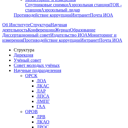
Спутниковые снимки
Аэрозольная станция
TOR -
станция
Аэрозольный лидар
Противодействие коррупции
Интранет
Почта ИОА
Об Институте
Структура
Научная
деятельность
Конференции
Журнал
Образование
Диссертационный совет
Издательство ИОА
Мониторинг и
измерения
Противодействие коррупции
Интранет
Почта ИОА
Структура
Дирекция
Учёный совет
Совет молодых учёных
Научные подразделения
ОРСК
ЛОА
ЛКАС
ЛАР
ЛПСА
ЛМПГ
ГАА
ОРОВ
ЛРВ
ЛКАО
ЛРОС