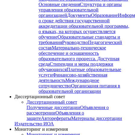
Основные сведения
Структура и органы
управления образовательной
организацией
Документы
Образование
Информ
о сроке действия государственной
аккредитации образовательной программы,
о языках, на которых осуществляется
обучение
Образовательные стандарты и
требования
Руководство
Педагогический
состав
Материально-техническое
обеспечение и оснащенность
образовательного процесса. Доступная
среда
Стипендии и меры поддержки
обучающихся
Платные образовательные
услуги
Финансово-хозяйственная
деятельность
Международное
сотрудничество
Организация питания в
образовательной организации
Диссертационный совет
Диссертационный совет
Полученные диссертации
Объявления о
рассмотрении
Объявления о
защите
Авторефераты
Материалы диссертации
Издательство ИОА
Мониторинг и измерения
Мониторинг и измерения