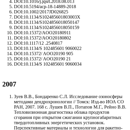
DOI:10.1016/j.jqsrt.2018.08.013
DOI:10.5194/acp-18-14889-2018
DOI:10.1002/2017JD026825
DOI:10.1134/S102485601803003X
DOI:10.1134/S1024856018050147
DOI:10.1134/S1024856018050159
DOI:10.15372/AOO20180911
DOI:10.15372/AOO20180802
DOI:10.1117/12 .2540817
DOI:10.1134/S 102485601 9060022
DOI:10.15372/ AOO20190 905
DOI:10.15372/ AOO20190 21
DOI:10.1134/S 102485601 9060034
2007
Зуев В.В., Бондаренко С.Л. Исследование озоносферы
методами дендрохронологии // Томск: Изд-во ИОА СО
РАН, 2007. 168 с. Лушев В.П., Потапов М.Г., Рейно В.В.
Тепловизионная диагностика облака продуктов
сгорания при открытом сжигании крупногабаритных
твердотопливных энергетических установок.
Перспективные материалы и технологии для ракетно-