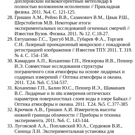
доплеровский низкокогерентный метеолидар в
полностью волоконном исполнении // Прикладная
физика. 2011. №4. С. 121-125.
Гришин А.М., Рейно В.В., Сазанович В.М., Цвык Р.Ш.,
Шерстобитов М.В. Некоторые итоги
экспериментальных исследований огненных смерчей //
Известия Вузов. Физика. 2011. № 12. С.18-27.
Евтушенко Г.С., Тригуб М.В., Губарев Ф.А., Торгаев
С.Н. Лазерный проекционный микроскоп с покадровой
регистрацией изображения // Известия ТПУ. 2011. Т. 319.
№ 4. С. 154–158.
Камардин А.П., Коханенко Г.П., Невзорова И.В., Пеннер
И.Э. Совместные исследования структуры
пограничного слоя атмосферы на основе лидарных и
содарных измерений // Оптика атмосферы и океана.
2011. Т.24. №6. С.534-537.
Коханенко Г.П., Балин Ю.С., Пеннер И.Э., Шаманаев
В.С. Лидарные и in situ измерения оптических
параметров поверхностных слоев воды в озере Байкал //
Оптика атмосферы и океана. 2011. Т.24. №5. С.377-385
Крючков А.В., Гришин А.И. Измеритель высоты
нижней границы облачности // Приборы и техника
эксперимента. 2011. №6. С. 143-144.
Луговской А.А., Поплавский Ю.А., Сердюков В.И.,
Синица Л.Н. Экспериментальная установка для