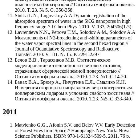
диагностики биоаэрозоля // Оптика атмосферы и океана.
2010. Т. 23. № 5. С. 350-358
Sinitsa L.N., Lugovskoy A.A Dynamic registration of the
absorption spectrum of water in the SiO2 nanopores in high
frequency range // J.Chem.Phys. 2010. V. 133, 204506(1-5)
Lavrentieva N.N., Petrova T.M., Solodov A.M., Solodov A.A
Measurements of N2-broadening and -shifting parameters of
the water vapor spectral lines in the second hexad region //
Journal of Quantitative Spectroscopy and Radioactive
Transfer. 2010. V. 111. N. 15. P. 2291-2297
Белов В.В., Тарасенков М.В. Статистическое
моделирование интенсивности световых потоков,
отраженных сферической земной поверхностью //
Оптика атмосферы и океана. 2010. Т.23. №1. С.14-20.
Банах В.А., Брюер А., Пичугина Е.Л., Смалихо И.Н.
Измерения скорости и направления ветра когерентным
доплеровским лидаром в условиях слабого эхосигнала //
Оптика атмосферы и океана. 2010. Т.23. №5. С.333-340.
2011
Matvienko G.G., Afonin S.V. and Belov V.V. Early Detection
of Forest Fires from Space // Hauppauge. New York: Nova
Science Publishers. ISBN: 978-1-61324-509-5. 2011. 76 p.