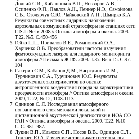
Долгий С.И., Кабашников В.П., Невзоров А.В.,
Осипенко Ф.П., Павлов А.Н., Пеннер И.Э., Самойлова
С.В., Столярчук С.Ю., Чайковский А.П., Шмирко К.А
Результаты совместных лидарных наблюдений
аэрозольных возмущений стратосферы на станциях сети
CIS-LiNet в 2008 // Оптика атмосферы и океана. 2009.
Т.22. №5. С.450-456
Гейко П.П., Привалов В.Е., Романовский О.А.,
Харченко О.В. Преобразователи частоты излучения
фемтосекундных лазеров для лидарного мониторинга
атмосферы // Письма в ЖТФ. 2009. Т.35. Вып.15. С.97-
104.
Сакерин С.М., Кабанов Д.М., Насртдинов И.М.,
Турчинович С.А., Турчинович Ю.С. Результаты
двухточечных экспериментов по оценке
антропогенного воздействия города на характеристики
прозрачности атмосферы // Оптика атмосферы и океана.
2009, Т. 22, № 12, 1108-1113
Одинцов С. Л. Исследования атмосферного
пограничного слоя методами локальной и
дистанционной акустической диагностики в ИОА СО
РАН // Оптика атмосферы и океана. 2009. Т.22. №10.
С. С. 981–987.
Лукин В.П., Ильясов С.П., Носов В.В., Одинцов С.Л.,
Тиллаев Ю.А. Изучение астроклимата региона юга