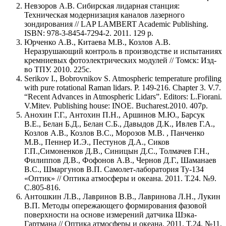
Невзоров А.В. Сибирская лидарная станция:
Техническая модернизация каналов лазерного
зондирования // LAP LAMBERT Academic Publishing.
ISBN: 978-3-8454-7294-2. 2011. 129 p.
Юрченко А.В., Китаева М.В., Козлов А.В.
Неразрушающий контроль в производстве и испытаниях
кремниевых фотоэлектрических модулей // Томск: Изд-
во ТПУ. 2010. 225с.
Serikov I., Bobrovnikov S. Atmospheric temperature profiling
with pure rotational Raman lidars. P. 149-216. Chapter 3. V.7.
“Recent Advances in Atmospheric Lidars”. Editors: L.Fiorani.
V.Mitev. Publishing house: INOE. Bucharest.2010. 407p.
Анохин Г.Г., Антохин П.Н., Аршинов М.Ю., Барсук
В.Е., Белан Б.Д., Белан С.Б., Давыдов Д.К., Ивлев Г.А.,
Козлов А.В., Козлов В.С., Морозов М.В. , Панченко
М.В., Пеннер И.Э., Пестунов Д.А., Сиков
Г.П.,Симоненков Д.В., Синицын Д.С., Толмачев Г.Н.,
Филиппов Д.В., Фофонов А.В., Чернов Д.Г., Шаманаев
В.С., Шмаргунов В.П. Самолет-лаборатория Ту-134
«Оптик» // Оптика атмосферы и океана. 2011. Т.24. №9.
С.805-816.
Антошкин Л.В., Лавринов В.В., Лавринова Л.Н., Лукин
В.П. Методы опережающего формирования фазовой
поверхности на основе измерений датчика Шэка-
Гартмана // Оптика атмосферы и океана. 2011. T.24. №11.