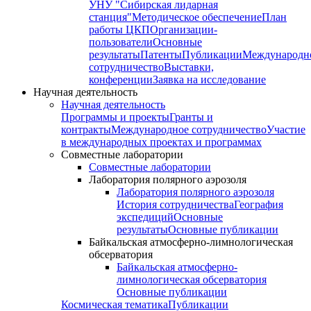
УНУ "Сибирская лидарная
станция"
Методическое обеспечение
План
работы ЦКП
Организации-
пользователи
Основные
результаты
Патенты
Публикации
Международн
сотрудничество
Выставки,
конференции
Заявка на исследование
Научная деятельность
Научная деятельность
Программы и проекты
Гранты и
контракты
Международное сотрудничество
Участие
в международных проектах и программах
Совместные лаборатории
Совместные лаборатории
Лаборатория полярного аэрозоля
Лаборатория полярного аэрозоля
История сотрудничества
География
экспедиций
Основные
результаты
Основные публикации
Байкальская атмосферно-лимнологическая
обсерватория
Байкальская атмосферно-
лимнологическая обсерватория
Основные публикации
Космическая тематика
Публикации