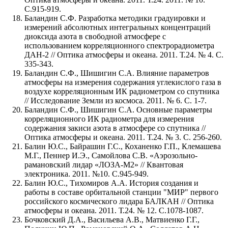
С.915-919.
Баландин С.Ф. Разработка методики градуировки и
измерений абсолютных интегральных концентраций
диоксида азота в свободной атмосфере с
использованием корреляционного спектрорадиометра
ДАН-2 // Оптика атмосферы и океана. 2011. Т.24. № 4. С.
335-343.
Баландин С.Ф., Шишигин С.А. Влияние параметров
атмосферы на измерения содержания углекислого газа в
воздухе корреляционным ИК радиометром со спутника
// Исследование Земли из космоса. 2011. № 6. С. 1-7.
Баландин С.Ф., Шишигин С.А. Основные параметры
корреляционного ИК радиометра для измерения
содержания закиси азота в атмосфере со спутника //
Оптика атмосферы и океана. 2011. Т.24. № 3. С. 256-260.
Балин Ю.С., Байрашин Г.С., Коханенко Г.П., Клемашева
М.Г., Пеннер И.Э., Самойлова С.В. «Аэрозольно-
рамановский лидар «ЛОЗА-М2» // Квантовая
электроника. 2011. №10. С.945-949.
Балин Ю.С., Тихомиров А.А. История создания и
работы в составе орбитальной станции "МИР" первого
российского космического лидара БАЛКАН // Оптика
атмосферы и океана. 2011. Т.24. № 12. С.1078-1087.
Бочковский Д.А., Васильева А.В., Матвиенко Г.Г.,