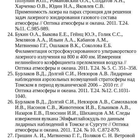
Полунин Ю.П., Романовский О.А., Солдатов А.Н.,
Харченко О.В., Юдин Н.А., Яковлев С.В.
Применимость лазера на парах стронция для решения
задач лазерного зондирования газового состава
атмосферы // Оптика атмосферы и океана. 2011. Т.24.
№11. С.985-989.
Букин О.А., Быкова Е.Е., Гейнц Ю.Э., Голик С.С.,
Землянов А.А., Ильин А.А., Кабанов А.М.,
Матвиенко Г.Г., Ошлаков В.К., Соколова Е.Б.
Филаментация остросфокусированного ультракороткого
лазерного излучения на 800 и 400 нм. Измерения
нелинейного коэффициента преломления воздуха //
Оптика атмосферы и океана. 2011. Т.24. № 5. С. 351–358.
Бурлаков В.Д., Долгий С.И., Невзоров А.В. Лидарные
наблюдения аэрозольных возмущений стратосферы над
Томском в период вулканической 2006 – 2010 гг. //
Оптика атмосферы и океана. 2011. Т.24. №12. С.1031-
1040.
Бурлаков В.Д., Долгий С.И., Невзоров А.В., Самохвалов
И.В., Насонов С.В., Животенюк И.В., Ельников А.В.,
Назаров Е.В., Плюснин И.И., Шиханцов А.М. Следы
извержения вулкана Эйяфьятлайокудль по данным
лидарных наблюдений в Томске и Сургуте // Оптика
атмосферы и океана. 2011. Т.24. № 10. С.872-879.
Гришин А. И., Матвиенко Г. Г., Поляков С. Н. Ветровой