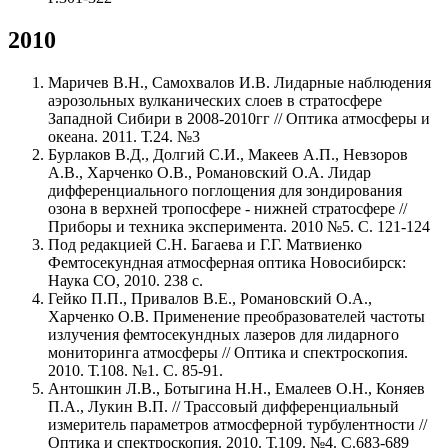
2010
Маричев В.Н., Самохвалов И.В. Лидарные наблюдения
аэрозольных вулканических слоев в стратосфере
Западной Сибири в 2008-2010гг // Оптика атмосферы и
океана. 2011. Т.24. №3
Бурлаков В.Д., Долгий С.И., Макеев А.П., Невзоров
А.В., Харченко О.В., Романовский О.А. Лидар
дифференциального поглощения для зондирования
озона в верхней тропосфере - нижней стратосфере //
Приборы и техника эксперимента. 2010 №5. C. 121-124
Под редакцией С.Н. Багаева и Г.Г. Матвиенко
Фемтосекундная атмосферная оптика Новосибирск:
Наука СО, 2010. 238 с.
Гейко П.П., Привалов В.Е., Романовский О.А.,
Харченко О.В. Применение преобразователей частоты
излучения фемтосекундных лазеров для лидарного
мониторинга атмосферы // Оптика и спектроскопия.
2010. Т.108. №1. С. 85-91.
Антошкин Л.В., Ботыгина Н.Н., Емалеев О.Н., Коняев
П.А., Лукин В.П. // Трассовый дифференциальный
измеритель параметров атмосферной турбулентности //
Оптика и спектроскопия. 2010. Т.109. №4. C.683-689