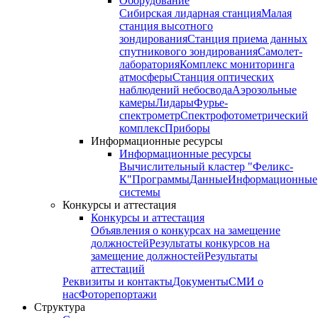
Оборудование
Сибирская лидарная станция
Малая
станция высотного
зондирования
Станция приема данных
спутникового зондирования
Самолет-
лаборатория
Комплекс мониторинга
атмосферы
Станция оптических
наблюдений небосвода
Аэрозольные
камеры
Лидары
Фурье-
спектрометр
Спектрофотометрический
комплекс
Приборы
Информационные ресурсы
Информационные ресурсы
Вычислительный кластер "Феликс-
К"
Программы
Данные
Информационные
системы
Конкурсы и аттестация
Конкурсы и аттестация
Объявления о конкурсах на замещение
должностей
Результаты конкурсов на
замещение должностей
Результаты
аттестаций
Реквизиты и контакты
Документы
СМИ о
нас
Фоторепортажи
Структура