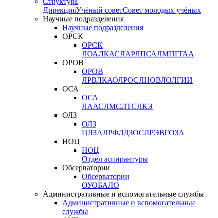
Структура
Дирекция
Учёный совет
Совет молодых учёных
Научные подразделения
Научные подразделения
ОРСК
ОРСК
ЛОА
ЛКАС
ЛАР
ЛПСА
ЛМПГ
ГАА
ОРОВ
ОРОВ
ЛРВ
ЛКАО
ЛРОС
ЛНОВ
ЛОЛ
ГИИ
ОСА
ОСА
ЛААС
ЛМС
ЛТС
ЛКЭ
ОЛЗ
ОЛЗ
ЦЛЗА
ЛРФ
ЛДЗОС
ЛРЭВ
ГОЗА
НОЦ
НОЦ
Отдел аспирантуры
Обсерватории
Обсерватории
ОУО
БАЛО
Административные и вспомогательные службы
Административные и вспомогательные
службы