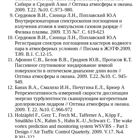
Сибири и Средней Азии // Оптика атмосферы и океана.
2009. Т.22. №10. С.973–980.
Сердюков В.И., Синица Л.Н., Поплавский Ю.А
Внутрирезонаторная спектроскопия поглощения и
излучения атомов в импульсном газовом разряде //
Физика плазмы. 2009. Т.35 №7. С. 619-623
Сердюков В.И., Синица Л.Н., Поплавский Ю.А
Регистрация спектров поглощения кластеров водяного
пара в атмосферных условиях // Письма в ЖЭТФ.2009.
Т.89. В.1. С.12-15.
Афонин С.В., Белов В.В., Гриднев Ю.В., Протасов К.Т.
Пассивное спутниковое зондирование земной
поверхности в оптическом диапазоне длин волн //
Оптика атмосферы и океана. 2009. Т.22..№10. С. 945-
949.
Банах В.А., Смалихо И.Н., Пичугина Е.Л., Брюер А
Репрезентативность измерений скорости диссипации
энергии турбулентности сканирующим когерентным
доплеровским лидаром // Оптика атмосферы и океана.
2009. Т. 22. №10. С.966-972
Holzäpfel F., Gerz T., Frech M., Tafferner A., Köpp F.,
Smalikho I.N., Rahm S., Hahn K.-U.,Schwarz C. The wake
vortex prediction and monitoring system WSVBS – Part I:
Design // Air Traffic Control Quarterly. 2009. V.17. №4.
P.301-322