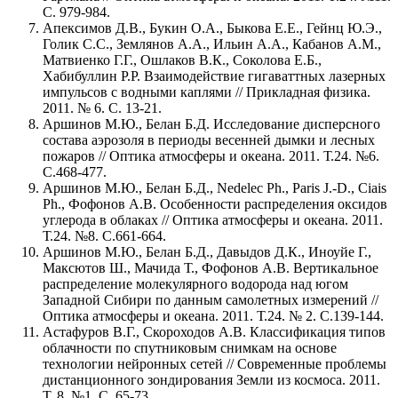
C. 979-984.
Апексимов Д.В., Букин О.А., Быкова Е.Е., Гейнц Ю.Э.,
Голик С.С., Землянов А.А., Ильин А.А., Кабанов А.М.,
Матвиенко Г.Г., Ошлаков В.К., Соколова Е.Б.,
Хабибуллин Р.Р. Взаимодействие гигаваттных лазерных
импульсов с водными каплями // Прикладная физика.
2011. № 6. C. 13-21.
Аршинов М.Ю., Белан Б.Д. Исследование дисперсного
состава аэрозоля в периоды весенней дымки и лесных
пожаров // Оптика атмосферы и океана. 2011. Т.24. №6.
С.468-477.
Аршинов М.Ю., Белан Б.Д., Nedelec Ph., Paris J.-D., Ciais
Ph., Фофонов А.В. Особенности распределения оксидов
углерода в облаках // Оптика атмосферы и океана. 2011.
Т.24. №8. С.661-664.
Аршинов М.Ю., Белан Б.Д., Давыдов Д.К., Иноуйе Г.,
Максютов Ш., Мачида Т., Фофонов А.В. Вертикальное
распределение молекулярного водорода над югом
Западной Сибири по данным самолетных измерений //
Оптика атмосферы и океана. 2011. Т.24. № 2. С.139-144.
Астафуров В.Г., Скороходов А.В. Классификация типов
облачности по спутниковым снимкам на основе
технологии нейронных сетей // Современные проблемы
дистанционного зондирования Земли из космоса. 2011.
Т. 8. №1. С. 65-73.