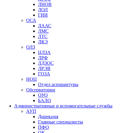
ЛНОВ
ЛОЛ
ГИИ
ОСА
ЛААС
ЛМС
ЛТС
ЛКЭ
ОЛЗ
ЦЛЗА
ЛРФ
ЛДЗОС
ЛРЭВ
ГОЗА
НОЦ
Отдел аспирантуры
Обсерватории
ОУО
БАЛО
Административные и вспомогательные службы
АУП
Дирекция
Главные специалисты
ПФО
ОК