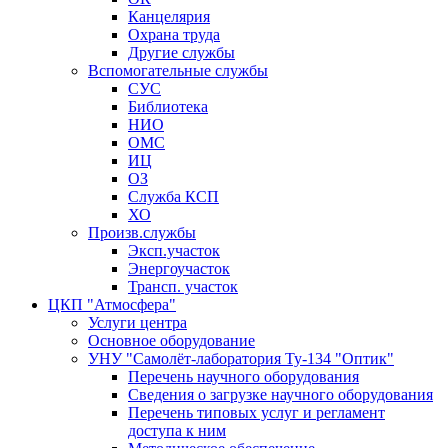
Канцелярия
Охрана труда
Другие службы
Вспомогательные службы
СУС
Библиотека
НИО
ОМС
ИЦ
ОЗ
Служба КСП
ХО
Произв.службы
Эксп.участок
Энергоучасток
Трансп. участок
ЦКП "Атмосфера"
Услуги центра
Основное оборудование
УНУ "Самолёт-лаборатория Ту-134 "Оптик"
Перечень научного оборудования
Сведения о загрузке научного оборудования
Перечень типовых услуг и регламент
доступа к ним