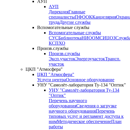
АУП
АУП
Дирекция
Главные
специалисты
ПФО
ОК
Канцелярия
Охран
труда
Другие службы
Вспомогательные службы
Вспомогательные службы
СУС
Библиотека
НИО
ОМС
ИЦ
ОЗ
Служб
КСП
ХО
Произв.службы
Произв.службы
Эксп.участок
Энергоучасток
Трансп.
участок
ЦКП "Атмосфера"
ЦКП "Атмосфера"
Услуги центра
Основное оборудование
УНУ "Самолёт-лаборатория Ту-134 "Оптик"
УНУ "Самолёт-лаборатория Ту-134
"Оптик"
Перечень научного
оборудования
Сведения о загрузке
научного оборудования
Перечень
типовых услуг и регламент доступа к
ним
Методическое обеспечение
План
работы