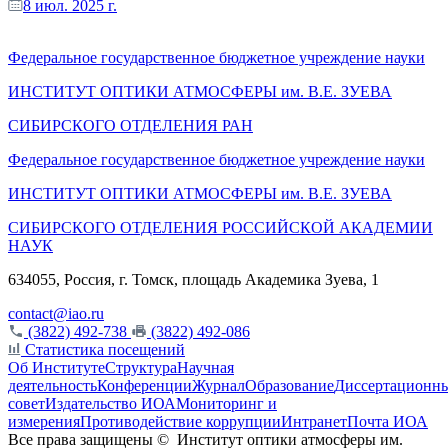
8 июл. 2025 г.
Федеральное государственное бюджетное учреждение науки
ИНСТИТУТ ОПТИКИ АТМОСФЕРЫ
им.
В.Е. ЗУЕВА
СИБИРСКОГО ОТДЕЛЕНИЯ РАН
Федеральное государственное бюджетное учреждение науки
ИНСТИТУТ ОПТИКИ АТМОСФЕРЫ
им.
В.Е. ЗУЕВА
СИБИРСКОГО ОТДЕЛЕНИЯ РОССИЙСКОЙ АКАДЕМИИ
НАУК
634055, Россия, г. Томск, площадь Академика Зуева, 1
contact@iao.ru
(3822) 492-738
(3822) 492-086
Статистика посещений
Об Институте
Структура
Научная
деятельность
Конференции
Журнал
Образование
Диссертационн
совет
Издательство ИОА
Мониторинг и
измерения
Противодействие коррупции
Интранет
Почта ИОА
Все права защищены ©
Институт оптики атмосферы им.