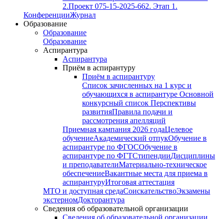
2.
Проект 075-15-2025-662. Этап 1.
Конференции
Журнал
Образование
Образование
Образование
Аспирантура
Аспирантура
Приём в аспирантуру
Приём в аспирантуру
Список зачисленных на 1 курс и
обучающихся в аспирантуре
Основной
конкурсный список
Перспективы
развития
Правила подачи и
рассмотрения апелляций
Приемная кампания 2026 года
Целевое
обучение
Академический отпук
Обучение в
аспирантуре по ФГОС
Обучение в
аспирантуре по ФГТ
Стипендии
Дисциплины
и преподаватели
Материально-техническое
обеспечение
Вакантные места для приема в
аспирантуру
Итоговая аттестация
МТО и доступная среда
Соискательство
Экзамены
экстерном
Докторантура
Сведения об образовательной организации
Сведения об образовательной организации