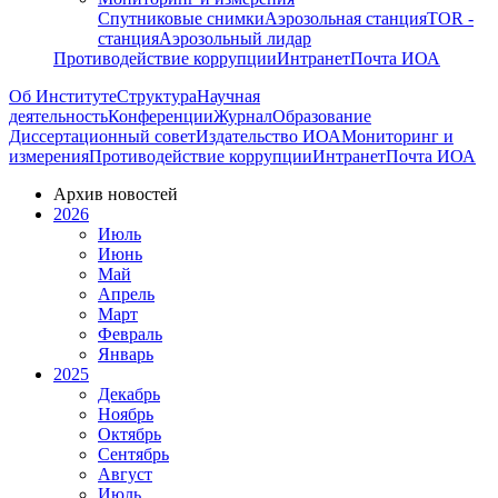
Спутниковые снимки
Аэрозольная станция
TOR -
станция
Аэрозольный лидар
Противодействие коррупции
Интранет
Почта ИОА
Об Институте
Структура
Научная
деятельность
Конференции
Журнал
Образование
Диссертационный совет
Издательство ИОА
Мониторинг и
измерения
Противодействие коррупции
Интранет
Почта ИОА
Архив новостей
2026
Июль
Июнь
Май
Апрель
Март
Февраль
Январь
2025
Декабрь
Ноябрь
Октябрь
Сентябрь
Август
Июль