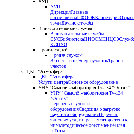
АУП
АУП
Дирекция
Главные
специалисты
ПФО
ОК
Канцелярия
Охран
труда
Другие службы
Вспомогательные службы
Вспомогательные службы
СУС
Библиотека
НИО
ОМС
ИЦ
ОЗ
Служб
КСП
ХО
Произв.службы
Произв.службы
Эксп.участок
Энергоучасток
Трансп.
участок
ЦКП "Атмосфера"
ЦКП "Атмосфера"
Услуги центра
Основное оборудование
УНУ "Самолёт-лаборатория Ту-134 "Оптик"
УНУ "Самолёт-лаборатория Ту-134
"Оптик"
Перечень научного
оборудования
Сведения о загрузке
научного оборудования
Перечень
типовых услуг и регламент доступа к
ним
Методическое обеспечение
План
работы