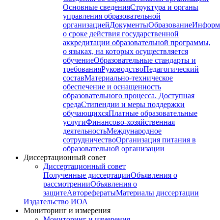
Основные сведения
Структура и органы
управления образовательной
организацией
Документы
Образование
Информ
о сроке действия государственной
аккредитации образовательной программы,
о языках, на которых осуществляется
обучение
Образовательные стандарты и
требования
Руководство
Педагогический
состав
Материально-техническое
обеспечение и оснащенность
образовательного процесса. Доступная
среда
Стипендии и меры поддержки
обучающихся
Платные образовательные
услуги
Финансово-хозяйственная
деятельность
Международное
сотрудничество
Организация питания в
образовательной организации
Диссертационный совет
Диссертационный совет
Полученные диссертации
Объявления о
рассмотрении
Объявления о
защите
Авторефераты
Материалы диссертации
Издательство ИОА
Мониторинг и измерения
Мониторинг и измерения