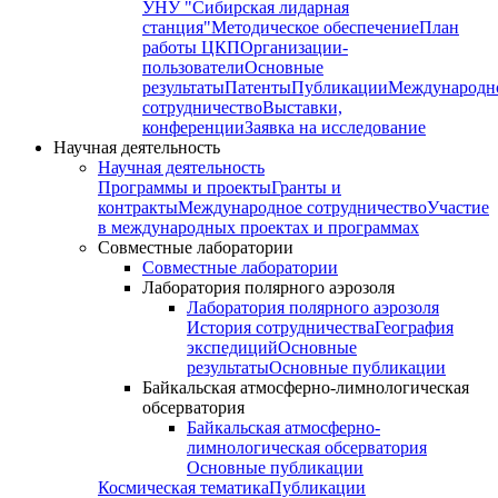
УНУ "Сибирская лидарная
станция"
Методическое обеспечение
План
работы ЦКП
Организации-
пользователи
Основные
результаты
Патенты
Публикации
Международн
сотрудничество
Выставки,
конференции
Заявка на исследование
Научная деятельность
Научная деятельность
Программы и проекты
Гранты и
контракты
Международное сотрудничество
Участие
в международных проектах и программах
Совместные лаборатории
Совместные лаборатории
Лаборатория полярного аэрозоля
Лаборатория полярного аэрозоля
История сотрудничества
География
экспедиций
Основные
результаты
Основные публикации
Байкальская атмосферно-лимнологическая
обсерватория
Байкальская атмосферно-
лимнологическая обсерватория
Основные публикации
Космическая тематика
Публикации