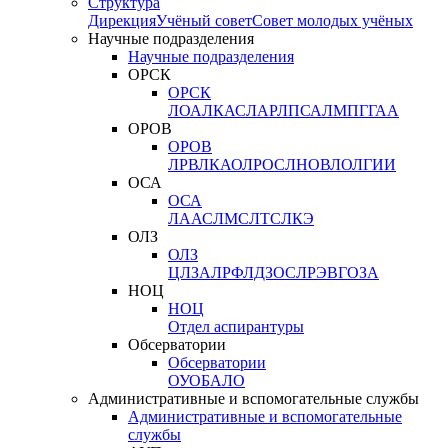
Структура
Дирекция
Учёный совет
Совет молодых учёных
Научные подразделения
Научные подразделения
ОРСК
ОРСК
ЛОА
ЛКАС
ЛАР
ЛПСА
ЛМПГ
ГАА
ОРОВ
ОРОВ
ЛРВ
ЛКАО
ЛРОС
ЛНОВ
ЛОЛ
ГИИ
ОСА
ОСА
ЛААС
ЛМС
ЛТС
ЛКЭ
ОЛЗ
ОЛЗ
ЦЛЗА
ЛРФ
ЛДЗОС
ЛРЭВ
ГОЗА
НОЦ
НОЦ
Отдел аспирантуры
Обсерватории
Обсерватории
ОУО
БАЛО
Административные и вспомогательные службы
Административные и вспомогательные
службы