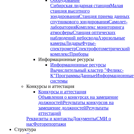
Оборудование
Сибирская лидарная станция
Малая
станция высотного
зондирования
Станция приема данных
спутникового зондирования
Самолет-
лаборатория
Комплекс мониторинга
атмосферы
Станция оптических
наблюдений небосвода
Аэрозольные
камеры
Лидары
Фурье-
спектрометр
Спектрофотометрический
комплекс
Приборы
Информационные ресурсы
Информационные ресурсы
Вычислительный кластер "Феликс-
К"
Программы
Данные
Информационные
системы
Конкурсы и аттестация
Конкурсы и аттестация
Объявления о конкурсах на замещение
должностей
Результаты конкурсов на
замещение должностей
Результаты
аттестаций
Реквизиты и контакты
Документы
СМИ о
нас
Фоторепортажи
Структура