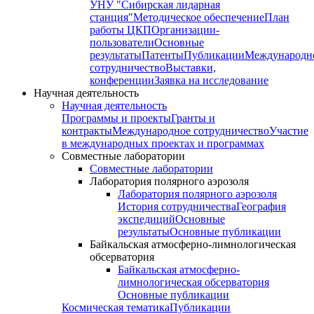
УНУ "Сибирская лидарная
станция"
Методическое обеспечение
План
работы ЦКП
Организации-
пользователи
Основные
результаты
Патенты
Публикации
Международн
сотрудничество
Выставки,
конференции
Заявка на исследование
Научная деятельность
Научная деятельность
Программы и проекты
Гранты и
контракты
Международное сотрудничество
Участие
в международных проектах и программах
Совместные лаборатории
Совместные лаборатории
Лаборатория полярного аэрозоля
Лаборатория полярного аэрозоля
История сотрудничества
География
экспедиций
Основные
результаты
Основные публикации
Байкальская атмосферно-лимнологическая
обсерватория
Байкальская атмосферно-
лимнологическая обсерватория
Основные публикации
Космическая тематика
Публикации