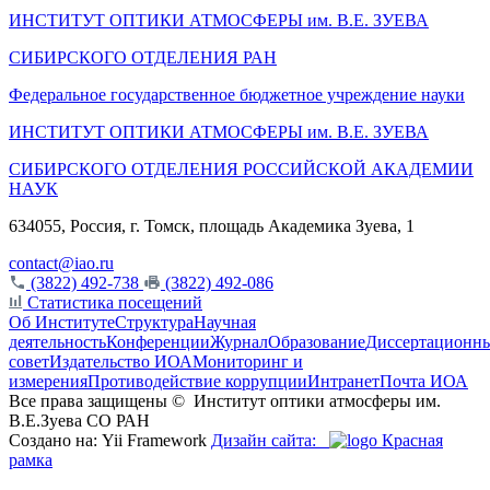
ИНСТИТУТ ОПТИКИ АТМОСФЕРЫ
им.
В.Е. ЗУЕВА
СИБИРСКОГО ОТДЕЛЕНИЯ РАН
Федеральное государственное бюджетное учреждение науки
ИНСТИТУТ ОПТИКИ АТМОСФЕРЫ
им.
В.Е. ЗУЕВА
СИБИРСКОГО ОТДЕЛЕНИЯ РОССИЙСКОЙ АКАДЕМИИ
НАУК
634055, Россия, г. Томск, площадь Академика Зуева, 1
contact@iao.ru
(3822) 492-738
(3822) 492-086
Статистика посещений
Об Институте
Структура
Научная
деятельность
Конференции
Журнал
Образование
Диссертационн
совет
Издательство ИОА
Мониторинг и
измерения
Противодействие коррупции
Интранет
Почта ИОА
Все права защищены ©
Институт оптики атмосферы им.
В.Е.Зуева СО РАН
Создано на: Yii Framework
Дизайн сайта:
Красная
рамка