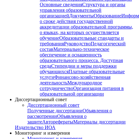
Основные сведения
Структура и органы
управления образовательной
организацией
Документы
Образование
Информ
о сроке действия государственной
аккредитации образовательной программы,
о языках, на которых осуществляется
обучение
Образовательные стандарты и
требования
Руководство
Педагогический
состав
Материально-техническое
обеспечение и оснащенность
образовательного процесса. Доступная
среда
Стипендии и меры поддержки
обучающихся
Платные образовательные
услуги
Финансово-хозяйственная
деятельность
Международное
сотрудничество
Организация питания в
образовательной организации
Диссертационный совет
Диссертационный совет
Полученные диссертации
Объявления о
рассмотрении
Объявления о
защите
Авторефераты
Материалы диссертации
Издательство ИОА
Мониторинг и измерения
Мониторинг и измерения