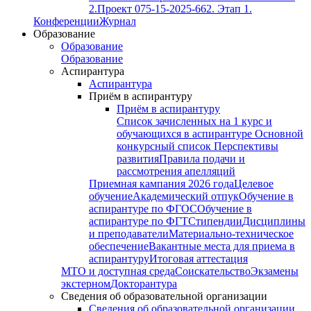
2.
Проект 075-15-2025-662. Этап 1.
Конференции
Журнал
Образование
Образование
Образование
Аспирантура
Аспирантура
Приём в аспирантуру
Приём в аспирантуру
Список зачисленных на 1 курс и
обучающихся в аспирантуре
Основной
конкурсный список
Перспективы
развития
Правила подачи и
рассмотрения апелляций
Приемная кампания 2026 года
Целевое
обучение
Академический отпук
Обучение в
аспирантуре по ФГОС
Обучение в
аспирантуре по ФГТ
Стипендии
Дисциплины
и преподаватели
Материально-техническое
обеспечение
Вакантные места для приема в
аспирантуру
Итоговая аттестация
МТО и доступная среда
Соискательство
Экзамены
экстерном
Докторантура
Сведения об образовательной организации
Сведения об образовательной организации