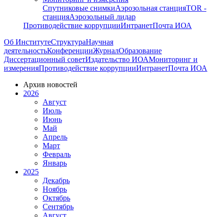
Спутниковые снимки
Аэрозольная станция
TOR -
станция
Аэрозольный лидар
Противодействие коррупции
Интранет
Почта ИОА
Об Институте
Структура
Научная
деятельность
Конференции
Журнал
Образование
Диссертационный совет
Издательство ИОА
Мониторинг и
измерения
Противодействие коррупции
Интранет
Почта ИОА
Архив новостей
2026
Август
Июль
Июнь
Май
Апрель
Март
Февраль
Январь
2025
Декабрь
Ноябрь
Октябрь
Сентябрь
Август