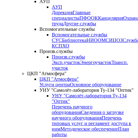
АУП
АУП
Дирекция
Главные
специалисты
ПФО
ОК
Канцелярия
Охран
труда
Другие службы
Вспомогательные службы
Вспомогательные службы
СУС
Библиотека
НИО
ОМС
ИЦ
ОЗ
Служб
КСП
ХО
Произв.службы
Произв.службы
Эксп.участок
Энергоучасток
Трансп.
участок
ЦКП "Атмосфера"
ЦКП "Атмосфера"
Услуги центра
Основное оборудование
УНУ "Самолёт-лаборатория Ту-134 "Оптик"
УНУ "Самолёт-лаборатория Ту-134
"Оптик"
Перечень научного
оборудования
Сведения о загрузке
научного оборудования
Перечень
типовых услуг и регламент доступа к
ним
Методическое обеспечение
План
работы