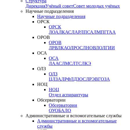
Структура
Дирекция
Учёный совет
Совет молодых учёных
Научные подразделения
Научные подразделения
ОРСК
ОРСК
ЛОА
ЛКАС
ЛАР
ЛПСА
ЛМПГ
ГАА
ОРОВ
ОРОВ
ЛРВ
ЛКАО
ЛРОС
ЛНОВ
ЛОЛ
ГИИ
ОСА
ОСА
ЛААС
ЛМС
ЛТС
ЛКЭ
ОЛЗ
ОЛЗ
ЦЛЗА
ЛРФ
ЛДЗОС
ЛРЭВ
ГОЗА
НОЦ
НОЦ
Отдел аспирантуры
Обсерватории
Обсерватории
ОУО
БАЛО
Административные и вспомогательные службы
Административные и вспомогательные
службы