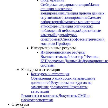
Оборудование
Сибирская лидарная станция
Малая
станция высотного
зондирования
Станция приема данных
спутникового зондирования
Самолет-
лаборатория
Комплекс мониторинга
атмосферы
Станция оптических
наблюдений небосвода
Аэрозольные
камеры
Лидары
Фурье-
спектрометр
Спектрофотометрический
комплекс
Приборы
Информационные ресурсы
Информационные ресурсы
Вычислительный кластер "Феликс-
К"
Программы
Данные
Информационные
системы
Конкурсы и аттестация
Конкурсы и аттестация
Объявления о конкурсах на замещение
должностей
Результаты конкурсов на
замещение должностей
Результаты
аттестаций
Реквизиты и контакты
Документы
СМИ о
нас
Фоторепортажи
Структура