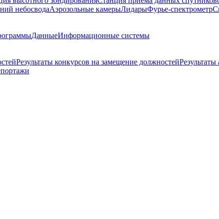
ция высотного зондирования
Станция приема данных спутников
ний небосвода
Аэрозольные камеры
Лидары
Фурье-спектрометр
С
рограммы
Данные
Информационные системы
остей
Результаты конкурсов на замещение должностей
Результаты
епортажи