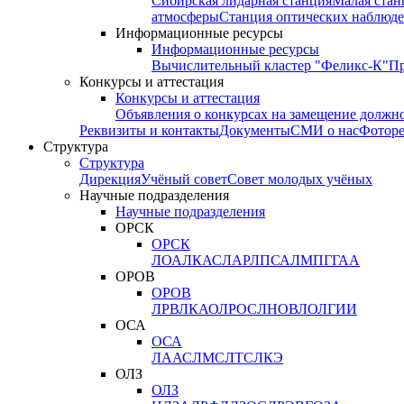
Сибирская лидарная станция
Малая стан
атмосферы
Станция оптических наблюде
Информационные ресурсы
Информационные ресурсы
Вычислительный кластер "Феликс-К"
П
Конкурсы и аттестация
Конкурсы и аттестация
Объявления о конкурсах на замещение должн
Реквизиты и контакты
Документы
СМИ о нас
Фотор
Структура
Структура
Дирекция
Учёный совет
Совет молодых учёных
Научные подразделения
Научные подразделения
ОРСК
ОРСК
ЛОА
ЛКАС
ЛАР
ЛПСА
ЛМПГ
ГАА
ОРОВ
ОРОВ
ЛРВ
ЛКАО
ЛРОС
ЛНОВ
ЛОЛ
ГИИ
ОСА
ОСА
ЛААС
ЛМС
ЛТС
ЛКЭ
ОЛЗ
ОЛЗ