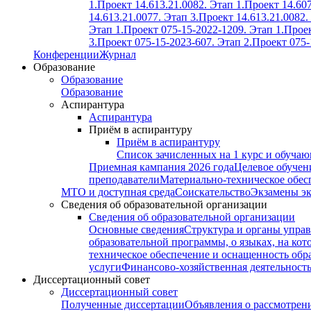
1.
Проект 14.613.21.0082. Этап 1.
Проект 14.607
14.613.21.0077. Этап 3.
Проект 14.613.21.0082.
Этап 1.
Проект 075-15-2022-1209. Этап 1.
Проек
3.
Проект 075-15-2023-607. Этап 2.
Проект 075-
Конференции
Журнал
Образование
Образование
Образование
Аспирантура
Аспирантура
Приём в аспирантуру
Приём в аспирантуру
Список зачисленных на 1 курс и обуча
Приемная кампания 2026 года
Целевое обучен
преподаватели
Материально-техническое обес
МТО и доступная среда
Соискательство
Экзамены э
Сведения об образовательной организации
Сведения об образовательной организации
Основные сведения
Структура и органы управ
образовательной программы, о языках, на кот
техническое обеспечение и оснащенность обра
услуги
Финансово-хозяйственная деятельност
Диссертационный совет
Диссертационный совет
Полученные диссертации
Объявления о рассмотрен