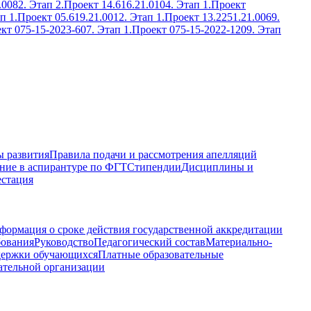
.0082. Этап 2.
Проект 14.616.21.0104. Этап 1.
Проект
п 1.
Проект 05.619.21.0012. Этап 1.
Проект 13.2251.21.0069.
кт 075-15-2023-607. Этап 1.
Проект 075-15-2022-1209. Этап
 развития
Правила подачи и рассмотрения апелляций
ние в аспирантуре по ФГТ
Стипендии
Дисциплины и
естация
формация о сроке действия государственной аккредитации
бования
Руководство
Педагогический состав
Материально-
держки обучающихся
Платные образовательные
ательной организации