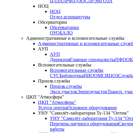
ЦЛЗА
ЛРФ
ЛДЗОС
ЛРЭВ
ГОЗА
НОЦ
НОЦ
Отдел аспирантуры
Обсерватории
Обсерватории
ОУО
БАЛО
Административные и вспомогательные службы
Административные и вспомогательные служ
АУП
АУП
Дирекция
Главные специалисты
ПФО
ОК
Вспомогательные службы
Вспомогательные службы
СУС
Библиотека
НИО
ОМС
ИЦ
ОЗ
Служб
Произв.службы
Произв.службы
Эксп.участок
Энергоучасток
Трансп. уча
ЦКП "Атмосфера"
ЦКП "Атмосфера"
Услуги центра
Основное оборудование
УНУ "Самолёт-лаборатория Ту-134 "Оптик"
УНУ "Самолёт-лаборатория Ту-134 "Оп
Перечень научного оборудования
Сведен
работы