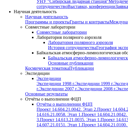
УНУ "Сибирская лидарная станция"
Методиче
сотрудничество
Выставки, конференции
Заявк
Научная деятельность
Научная деятельность
Программы и проекты
Гранты и контракты
Междунар
Совместные лаборатории
Совместные лаборатории
Лаборатория полярного аэрозоля
Лаборатория полярного аэрозоля
История сотрудничества
География эксп
Байкальская атмосферно-лимнологическая об
Байкальская атмосферно-лимнологическ
Основные публикации
Космическая тематика
Публикации
Экспедиции
Экспедиции
Экспедиции 1998 г.
Экспедиции 1999 г.
Экспед
г.
Экспедиции 2007 г.
Экспедиции 2008 г.
Экспе
Основные результаты
Отчёты о выполнении ФЦП
Отчёты о выполнении ФЦП
Проект 14.604.21.0042. Этап 2.
Проект 14.604.2
14.616.21.0058. Этап 1.
Проект 14.604.21.0042.
3.
Проект 14.613.21.0035. Этап 1.
Проект 14.613
14.607.21.0151. Этап 1.
Проект 14.604.21.0100.