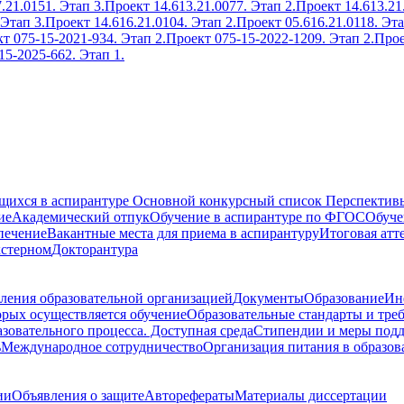
.21.0151. Этап 3.
Проект 14.613.21.0077. Этап 2.
Проект 14.613.21
 Этап 3.
Проект 14.616.21.0104. Этап 2.
Проект 05.616.21.0118. Эта
т 075-15-2021-934. Этап 2.
Проект 075-15-2022-1209. Этап 2.
Прое
15-2025-662. Этап 1.
ющихся в аспирантуре
Основной конкурсный список
Перспективы
ие
Академический отпук
Обучение в аспирантуре по ФГОС
Обуче
печение
Вакантные места для приема в аспирантуру
Итоговая атт
кстерном
Докторантура
ления образовательной организацией
Документы
Образование
Ин
орых осуществляется обучение
Образовательные стандарты и тре
зовательного процесса. Доступная среда
Стипендии и меры под
ь
Международное сотрудничество
Организация питания в образов
ии
Объявления о защите
Авторефераты
Материалы диссертации