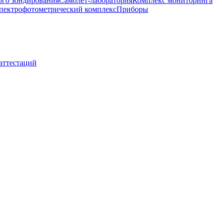
ого зондирования
Самолет-лаборатория
Комплекс мониторинга
пектрофотометрический комплекс
Приборы
 аттестаций