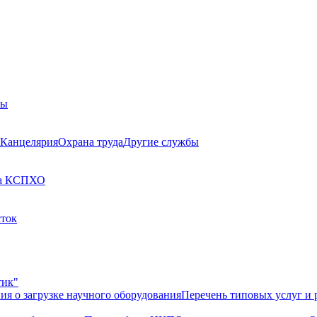
бы
Канцелярия
Охрана труда
Другие службы
а КСП
ХО
сток
тик"
ия о загрузке научного оборудования
Перечень типовых услуг и 