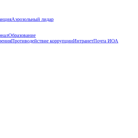
анция
Аэрозольный лидар
рнал
Образование
рения
Противодействие коррупции
Интранет
Почта ИОА