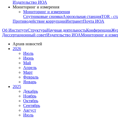
Издательство ИОА
Мониторинг и измерения
Мониторинг и измерения
Спутниковые снимки
Аэрозольная станция
TOR - ст
Противодействие коррупции
Интранет
Почта ИОА
Об Институте
Структура
Научная деятельность
Конференции
Жу
Диссертационный совет
Издательство ИОА
Мониторинг и изме
Архив новостей
2026
Июль
Июнь
Май
Апрель
Март
Февраль
Январь
2025
Декабрь
Ноябрь
Октябрь
Сентябрь
Август
Июль