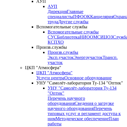
АУП
АУП
Дирекция
Главные
специалисты
ПФО
ОК
Канцелярия
Охран
труда
Другие службы
Вспомогательные службы
Вспомогательные службы
СУС
Библиотека
НИО
ОМС
ИЦ
ОЗ
Служб
КСП
ХО
Произв.службы
Произв.службы
Эксп.участок
Энергоучасток
Трансп.
участок
ЦКП "Атмосфера"
ЦКП "Атмосфера"
Услуги центра
Основное оборудование
УНУ "Самолёт-лаборатория Ту-134 "Оптик"
УНУ "Самолёт-лаборатория Ту-134
"Оптик"
Перечень научного
оборудования
Сведения о загрузке
научного оборудования
Перечень
типовых услуг и регламент доступа к
ним
Методическое обеспечение
План
работы