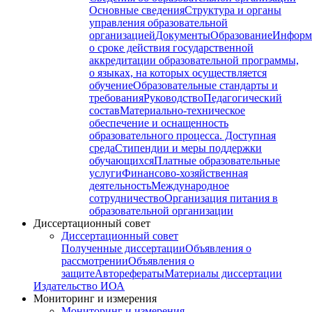
Основные сведения
Структура и органы
управления образовательной
организацией
Документы
Образование
Информ
о сроке действия государственной
аккредитации образовательной программы,
о языках, на которых осуществляется
обучение
Образовательные стандарты и
требования
Руководство
Педагогический
состав
Материально-техническое
обеспечение и оснащенность
образовательного процесса. Доступная
среда
Стипендии и меры поддержки
обучающихся
Платные образовательные
услуги
Финансово-хозяйственная
деятельность
Международное
сотрудничество
Организация питания в
образовательной организации
Диссертационный совет
Диссертационный совет
Полученные диссертации
Объявления о
рассмотрении
Объявления о
защите
Авторефераты
Материалы диссертации
Издательство ИОА
Мониторинг и измерения
Мониторинг и измерения