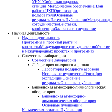
УНУ "Сибирская лидарная
станция"
Методическое обеспечение
План
работы ЦКП
Организации-
пользователи
Основные
результаты
Патенты
Публикации
Международн
сотрудничество
Выставки,
конференции
Заявка на исследование
Научная деятельность
Научная деятельность
Программы и проекты
Гранты и
контракты
Международное сотрудничество
Участие
в международных проектах и программах
Совместные лаборатории
Совместные лаборатории
Лаборатория полярного аэрозоля
Лаборатория полярного аэрозоля
История сотрудничества
География
экспедиций
Основные
результаты
Основные публикации
Байкальская атмосферно-лимнологическая
обсерватория
Байкальская атмосферно-
лимнологическая обсерватория
Основные публикации
Космическая тематика
Публикации