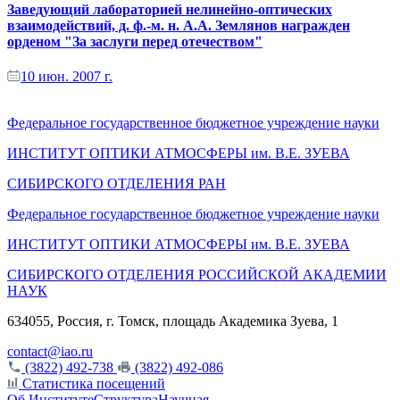
Заведующий лабораторией нелинейно-оптических
взаимодействий, д. ф.-м. н. А.А. Землянов награжден
орденом "За заслуги перед отечеством"
10 июн. 2007 г.
Федеральное государственное бюджетное учреждение науки
ИНСТИТУТ ОПТИКИ АТМОСФЕРЫ
им.
В.Е. ЗУЕВА
СИБИРСКОГО ОТДЕЛЕНИЯ РАН
Федеральное государственное бюджетное учреждение науки
ИНСТИТУТ ОПТИКИ АТМОСФЕРЫ
им.
В.Е. ЗУЕВА
СИБИРСКОГО ОТДЕЛЕНИЯ РОССИЙСКОЙ АКАДЕМИИ
НАУК
634055, Россия, г. Томск, площадь Академика Зуева, 1
contact@iao.ru
(3822) 492-738
(3822) 492-086
Статистика посещений
Об Институте
Структура
Научная