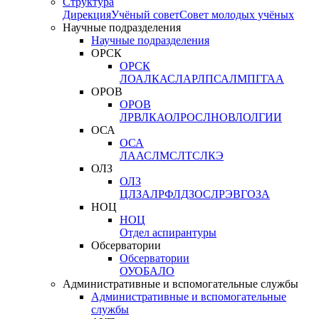
Структура
Дирекция
Учёный совет
Совет молодых учёных
Научные подразделения
Научные подразделения
ОРСК
ОРСК
ЛОА
ЛКАС
ЛАР
ЛПСА
ЛМПГ
ГАА
ОРОВ
ОРОВ
ЛРВ
ЛКАО
ЛРОС
ЛНОВ
ЛОЛ
ГИИ
ОСА
ОСА
ЛААС
ЛМС
ЛТС
ЛКЭ
ОЛЗ
ОЛЗ
ЦЛЗА
ЛРФ
ЛДЗОС
ЛРЭВ
ГОЗА
НОЦ
НОЦ
Отдел аспирантуры
Обсерватории
Обсерватории
ОУО
БАЛО
Административные и вспомогательные службы
Административные и вспомогательные
службы