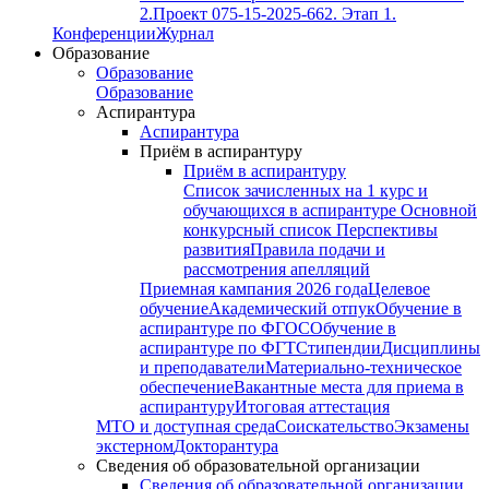
2.
Проект 075-15-2025-662. Этап 1.
Конференции
Журнал
Образование
Образование
Образование
Аспирантура
Аспирантура
Приём в аспирантуру
Приём в аспирантуру
Список зачисленных на 1 курс и
обучающихся в аспирантуре
Основной
конкурсный список
Перспективы
развития
Правила подачи и
рассмотрения апелляций
Приемная кампания 2026 года
Целевое
обучение
Академический отпук
Обучение в
аспирантуре по ФГОС
Обучение в
аспирантуре по ФГТ
Стипендии
Дисциплины
и преподаватели
Материально-техническое
обеспечение
Вакантные места для приема в
аспирантуру
Итоговая аттестация
МТО и доступная среда
Соискательство
Экзамены
экстерном
Докторантура
Сведения об образовательной организации
Сведения об образовательной организации