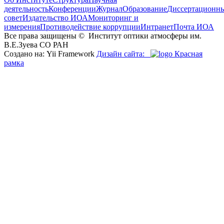
деятельность
Конференции
Журнал
Образование
Диссертационн
совет
Издательство ИОА
Мониторинг и
измерения
Противодействие коррупции
Интранет
Почта ИОА
Все права защищены ©
Институт оптики атмосферы им.
В.Е.Зуева СО РАН
Создано на: Yii Framework
Дизайн сайта:
Красная
рамка