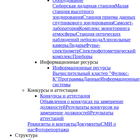
Оборудование
Сибирская лидарная станция
Малая
станция высотного
зондирования
Станция приема данных
спутникового зондирования
Самолет-
лаборатория
Комплекс мониторинга
атмосферы
Станция оптических
наблюдений небосвода
Аэрозольные
камеры
Лидары
Фурье-
спектрометр
Спектрофотометрический
комплекс
Приборы
Информационные ресурсы
Информационные ресурсы
Вычислительный кластер "Феликс-
К"
Программы
Данные
Информационные
системы
Конкурсы и аттестация
Конкурсы и аттестация
Объявления о конкурсах на замещение
должностей
Результаты конкурсов на
замещение должностей
Результаты
аттестаций
Реквизиты и контакты
Документы
СМИ о
нас
Фоторепортажи
Структура