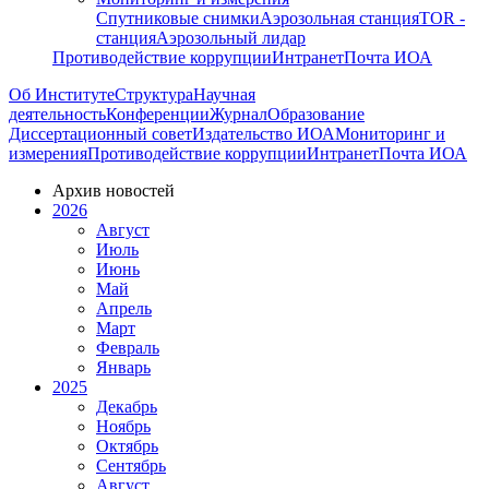
Спутниковые снимки
Аэрозольная станция
TOR -
станция
Аэрозольный лидар
Противодействие коррупции
Интранет
Почта ИОА
Об Институте
Структура
Научная
деятельность
Конференции
Журнал
Образование
Диссертационный совет
Издательство ИОА
Мониторинг и
измерения
Противодействие коррупции
Интранет
Почта ИОА
Архив новостей
2026
Август
Июль
Июнь
Май
Апрель
Март
Февраль
Январь
2025
Декабрь
Ноябрь
Октябрь
Сентябрь
Август