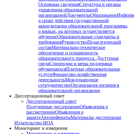
Основные сведения
Структура и органы
управления образовательной
организацией
Документы
Образование
Информ
о сроке действия государственной
аккредитации образовательной программы,
о языках, на которых осуществляется
обучение
Образовательные стандарты и
требования
Руководство
Педагогический
состав
Материально-техническое
обеспечение и оснащенность
образовательного процесса. Доступная
среда
Стипендии и меры поддержки
обучающихся
Платные образовательные
услуги
Финансово-хозяйственная
деятельность
Международное
сотрудничество
Организация питания в
образовательной организации
Диссертационный совет
Диссертационный совет
Полученные диссертации
Объявления о
рассмотрении
Объявления о
защите
Авторефераты
Материалы диссертации
Издательство ИОА
Мониторинг и измерения
Мониторинг и измерения