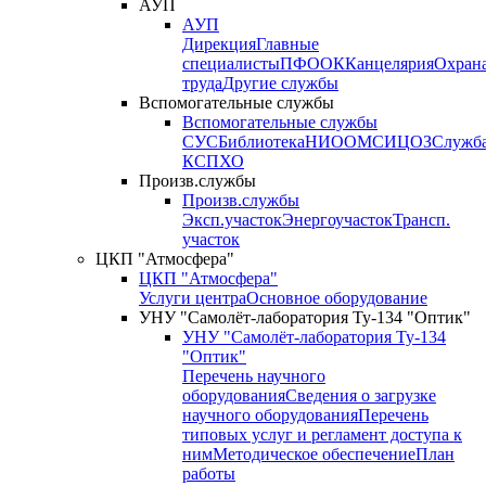
АУП
АУП
Дирекция
Главные
специалисты
ПФО
ОК
Канцелярия
Охран
труда
Другие службы
Вспомогательные службы
Вспомогательные службы
СУС
Библиотека
НИО
ОМС
ИЦ
ОЗ
Служб
КСП
ХО
Произв.службы
Произв.службы
Эксп.участок
Энергоучасток
Трансп.
участок
ЦКП "Атмосфера"
ЦКП "Атмосфера"
Услуги центра
Основное оборудование
УНУ "Самолёт-лаборатория Ту-134 "Оптик"
УНУ "Самолёт-лаборатория Ту-134
"Оптик"
Перечень научного
оборудования
Сведения о загрузке
научного оборудования
Перечень
типовых услуг и регламент доступа к
ним
Методическое обеспечение
План
работы