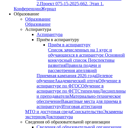
2.
Проект 075-15-2025-662. Этап 1.
Конференции
Журнал
Образование
Образование
Образование
Аспирантура
Аспирантура
Приём в аспирантуру
Приём в аспирантуру
Список зачисленных на 1 курс и
обучающихся в аспирантуре
Основной
конкурсный список
Перспективы
развития
Правила подачи и
рассмотрения апелляций
Приемная кампания 2026 года
Целевое
обучение
Академический отпук
Обучение в
аспирантуре по ФГОС
Обучение в
аспирантуре по ФГТ
Стипендии
Дисциплины
и преподаватели
Материально-техническое
обеспечение
Вакантные места для приема в
аспирантуру
Итоговая аттестация
МТО и доступная среда
Соискательство
Экзамены
экстерном
Докторантура
Сведения об образовательной организации
Сведения об образовательной организации