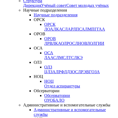
Структура
Дирекция
Учёный совет
Совет молодых учёных
Научные подразделения
Научные подразделения
ОРСК
ОРСК
ЛОА
ЛКАС
ЛАР
ЛПСА
ЛМПГ
ГАА
ОРОВ
ОРОВ
ЛРВ
ЛКАО
ЛРОС
ЛНОВ
ЛОЛ
ГИИ
ОСА
ОСА
ЛААС
ЛМС
ЛТС
ЛКЭ
ОЛЗ
ОЛЗ
ЦЛЗА
ЛРФ
ЛДЗОС
ЛРЭВ
ГОЗА
НОЦ
НОЦ
Отдел аспирантуры
Обсерватории
Обсерватории
ОУО
БАЛО
Административные и вспомогательные службы
Административные и вспомогательные
службы