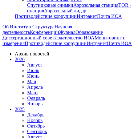
Спутниковые снимки
Аэрозольная станция
TOR -
станция
Аэрозольный лидар
Противодействие коррупции
Интранет
Почта ИОА
Об Институте
Структура
Научная
деятельность
Конференции
Журнал
Образование
Диссертационный совет
Издательство ИОА
Мониторинг и
измерения
Противодействие коррупции
Интранет
Почта ИОА
Архив новостей
2026
Август
Июль
Июнь
Май
Апрель
Март
Февраль
Январь
2025
Декабрь
Ноябрь
Октябрь
Сентябрь
Август