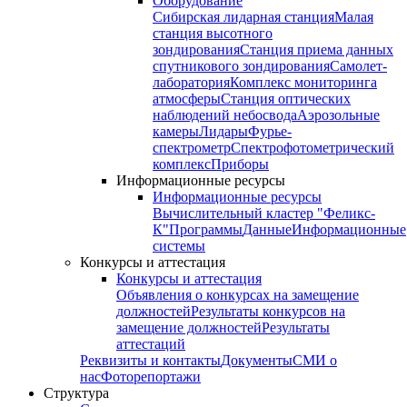
Оборудование
Сибирская лидарная станция
Малая
станция высотного
зондирования
Станция приема данных
спутникового зондирования
Самолет-
лаборатория
Комплекс мониторинга
атмосферы
Станция оптических
наблюдений небосвода
Аэрозольные
камеры
Лидары
Фурье-
спектрометр
Спектрофотометрический
комплекс
Приборы
Информационные ресурсы
Информационные ресурсы
Вычислительный кластер "Феликс-
К"
Программы
Данные
Информационные
системы
Конкурсы и аттестация
Конкурсы и аттестация
Объявления о конкурсах на замещение
должностей
Результаты конкурсов на
замещение должностей
Результаты
аттестаций
Реквизиты и контакты
Документы
СМИ о
нас
Фоторепортажи
Структура