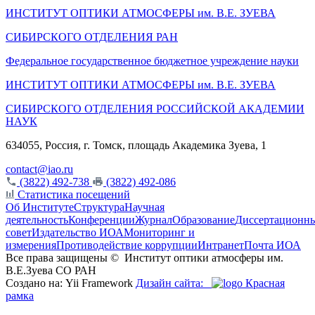
ИНСТИТУТ ОПТИКИ АТМОСФЕРЫ
им.
В.Е. ЗУЕВА
СИБИРСКОГО ОТДЕЛЕНИЯ РАН
Федеральное государственное бюджетное учреждение науки
ИНСТИТУТ ОПТИКИ АТМОСФЕРЫ
им.
В.Е. ЗУЕВА
СИБИРСКОГО ОТДЕЛЕНИЯ РОССИЙСКОЙ АКАДЕМИИ
НАУК
634055, Россия, г. Томск, площадь Академика Зуева, 1
contact@iao.ru
(3822) 492-738
(3822) 492-086
Статистика посещений
Об Институте
Структура
Научная
деятельность
Конференции
Журнал
Образование
Диссертационн
совет
Издательство ИОА
Мониторинг и
измерения
Противодействие коррупции
Интранет
Почта ИОА
Все права защищены ©
Институт оптики атмосферы им.
В.Е.Зуева СО РАН
Создано на: Yii Framework
Дизайн сайта:
Красная
рамка