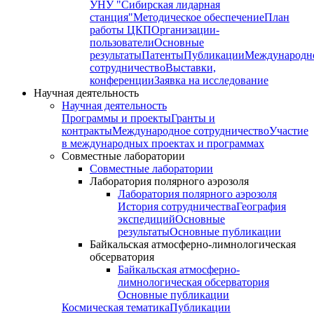
УНУ "Сибирская лидарная
станция"
Методическое обеспечение
План
работы ЦКП
Организации-
пользователи
Основные
результаты
Патенты
Публикации
Международн
сотрудничество
Выставки,
конференции
Заявка на исследование
Научная деятельность
Научная деятельность
Программы и проекты
Гранты и
контракты
Международное сотрудничество
Участие
в международных проектах и программах
Совместные лаборатории
Совместные лаборатории
Лаборатория полярного аэрозоля
Лаборатория полярного аэрозоля
История сотрудничества
География
экспедиций
Основные
результаты
Основные публикации
Байкальская атмосферно-лимнологическая
обсерватория
Байкальская атмосферно-
лимнологическая обсерватория
Основные публикации
Космическая тематика
Публикации