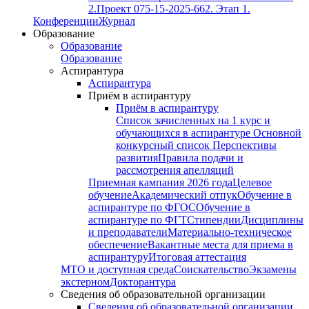
2.
Проект 075-15-2025-662. Этап 1.
Конференции
Журнал
Образование
Образование
Образование
Аспирантура
Аспирантура
Приём в аспирантуру
Приём в аспирантуру
Список зачисленных на 1 курс и
обучающихся в аспирантуре
Основной
конкурсный список
Перспективы
развития
Правила подачи и
рассмотрения апелляций
Приемная кампания 2026 года
Целевое
обучение
Академический отпук
Обучение в
аспирантуре по ФГОС
Обучение в
аспирантуре по ФГТ
Стипендии
Дисциплины
и преподаватели
Материально-техническое
обеспечение
Вакантные места для приема в
аспирантуру
Итоговая аттестация
МТО и доступная среда
Соискательство
Экзамены
экстерном
Докторантура
Сведения об образовательной организации
Сведения об образовательной организации