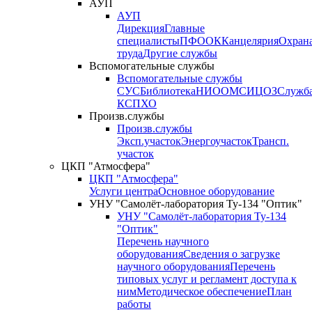
АУП
АУП
Дирекция
Главные
специалисты
ПФО
ОК
Канцелярия
Охран
труда
Другие службы
Вспомогательные службы
Вспомогательные службы
СУС
Библиотека
НИО
ОМС
ИЦ
ОЗ
Служб
КСП
ХО
Произв.службы
Произв.службы
Эксп.участок
Энергоучасток
Трансп.
участок
ЦКП "Атмосфера"
ЦКП "Атмосфера"
Услуги центра
Основное оборудование
УНУ "Самолёт-лаборатория Ту-134 "Оптик"
УНУ "Самолёт-лаборатория Ту-134
"Оптик"
Перечень научного
оборудования
Сведения о загрузке
научного оборудования
Перечень
типовых услуг и регламент доступа к
ним
Методическое обеспечение
План
работы