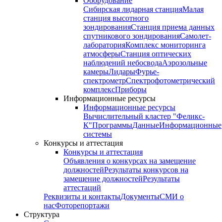
Оборудование
Сибирская лидарная станция
Малая
станция высотного
зондирования
Станция приема данных
спутникового зондирования
Самолет-
лаборатория
Комплекс мониторинга
атмосферы
Станция оптических
наблюдений небосвода
Аэрозольные
камеры
Лидары
Фурье-
спектрометр
Спектрофотометрический
комплекс
Приборы
Информационные ресурсы
Информационные ресурсы
Вычислительный кластер "Феликс-
К"
Программы
Данные
Информационные
системы
Конкурсы и аттестация
Конкурсы и аттестация
Объявления о конкурсах на замещение
должностей
Результаты конкурсов на
замещение должностей
Результаты
аттестаций
Реквизиты и контакты
Документы
СМИ о
нас
Фоторепортажи
Структура