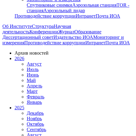
Спутниковые снимки
Аэрозольная станция
TOR -
станция
Аэрозольный лидар
Противодействие коррупции
Интранет
Почта ИОА
Об Институте
Структура
Научная
деятельность
Конференции
Журнал
Образование
Диссертационный совет
Издательство ИОА
Мониторинг и
измерения
Противодействие коррупции
Интранет
Почта ИОА
Архив новостей
2026
Август
Июль
Июнь
Май
Апрель
Март
Февраль
Январь
2025
Декабрь
Ноябрь
Октябрь
Сентябрь
Август