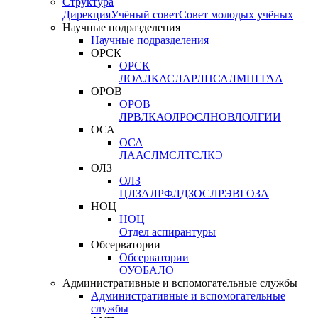
Структура
Дирекция
Учёный совет
Совет молодых учёных
Научные подразделения
Научные подразделения
ОРСК
ОРСК
ЛОА
ЛКАС
ЛАР
ЛПСА
ЛМПГ
ГАА
ОРОВ
ОРОВ
ЛРВ
ЛКАО
ЛРОС
ЛНОВ
ЛОЛ
ГИИ
ОСА
ОСА
ЛААС
ЛМС
ЛТС
ЛКЭ
ОЛЗ
ОЛЗ
ЦЛЗА
ЛРФ
ЛДЗОС
ЛРЭВ
ГОЗА
НОЦ
НОЦ
Отдел аспирантуры
Обсерватории
Обсерватории
ОУО
БАЛО
Административные и вспомогательные службы
Административные и вспомогательные
службы