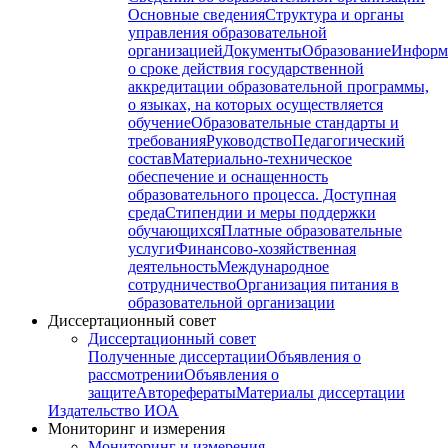
Основные сведения
Структура и органы
управления образовательной
организацией
Документы
Образование
Информ
о сроке действия государственной
аккредитации образовательной программы,
о языках, на которых осуществляется
обучение
Образовательные стандарты и
требования
Руководство
Педагогический
состав
Материально-техническое
обеспечение и оснащенность
образовательного процесса. Доступная
среда
Стипендии и меры поддержки
обучающихся
Платные образовательные
услуги
Финансово-хозяйственная
деятельность
Международное
сотрудничество
Организация питания в
образовательной организации
Диссертационный совет
Диссертационный совет
Полученные диссертации
Объявления о
рассмотрении
Объявления о
защите
Авторефераты
Материалы диссертации
Издательство ИОА
Мониторинг и измерения
Мониторинг и измерения