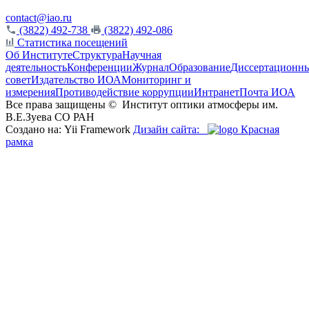
contact@iao.ru
(3822) 492-738
(3822) 492-086
Статистика посещений
Об Институте
Структура
Научная
деятельность
Конференции
Журнал
Образование
Диссертационн
совет
Издательство ИОА
Мониторинг и
измерения
Противодействие коррупции
Интранет
Почта ИОА
Все права защищены ©
Институт оптики атмосферы им.
В.Е.Зуева СО РАН
Создано на: Yii Framework
Дизайн сайта:
Красная
рамка