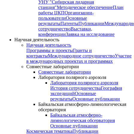
УНУ "Сибирская лидарная
станция"
Методическое обеспечение
План
работы ЦКП
Организации-
пользователи
Основные
результаты
Патенты
Публикации
Международн
сотрудничество
Выставки,
конференции
Заявка на исследование
Научная деятельность
Научная деятельность
Программы и проекты
Гранты и
контракты
Международное сотрудничество
Участие
в международных проектах и программах
Совместные лаборатории
Совместные лаборатории
Лаборатория полярного аэрозоля
Лаборатория полярного аэрозоля
История сотрудничества
География
экспедиций
Основные
результаты
Основные публикации
Байкальская атмосферно-лимнологическая
обсерватория
Байкальская атмосферно-
лимнологическая обсерватория
Основные публикации
Космическая тематика
Публикации