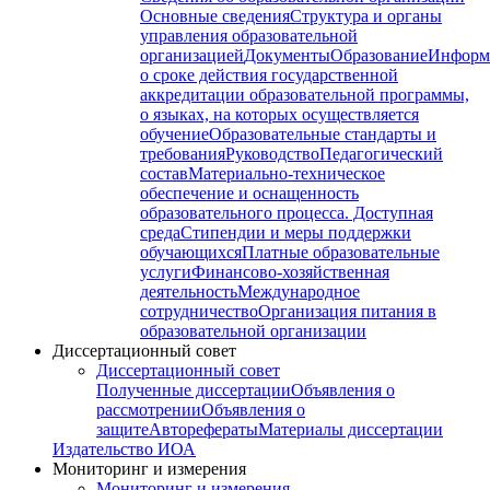
Основные сведения
Структура и органы
управления образовательной
организацией
Документы
Образование
Информ
о сроке действия государственной
аккредитации образовательной программы,
о языках, на которых осуществляется
обучение
Образовательные стандарты и
требования
Руководство
Педагогический
состав
Материально-техническое
обеспечение и оснащенность
образовательного процесса. Доступная
среда
Стипендии и меры поддержки
обучающихся
Платные образовательные
услуги
Финансово-хозяйственная
деятельность
Международное
сотрудничество
Организация питания в
образовательной организации
Диссертационный совет
Диссертационный совет
Полученные диссертации
Объявления о
рассмотрении
Объявления о
защите
Авторефераты
Материалы диссертации
Издательство ИОА
Мониторинг и измерения
Мониторинг и измерения