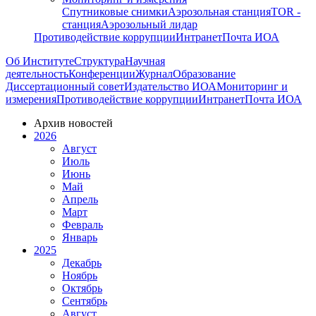
Спутниковые снимки
Аэрозольная станция
TOR -
станция
Аэрозольный лидар
Противодействие коррупции
Интранет
Почта ИОА
Об Институте
Структура
Научная
деятельность
Конференции
Журнал
Образование
Диссертационный совет
Издательство ИОА
Мониторинг и
измерения
Противодействие коррупции
Интранет
Почта ИОА
Архив новостей
2026
Август
Июль
Июнь
Май
Апрель
Март
Февраль
Январь
2025
Декабрь
Ноябрь
Октябрь
Сентябрь
Август