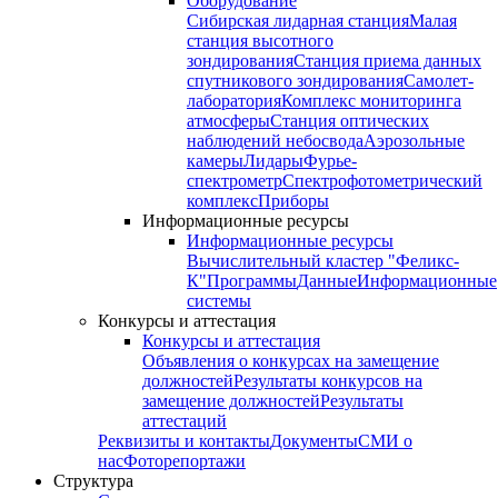
Оборудование
Сибирская лидарная станция
Малая
станция высотного
зондирования
Станция приема данных
спутникового зондирования
Самолет-
лаборатория
Комплекс мониторинга
атмосферы
Станция оптических
наблюдений небосвода
Аэрозольные
камеры
Лидары
Фурье-
спектрометр
Спектрофотометрический
комплекс
Приборы
Информационные ресурсы
Информационные ресурсы
Вычислительный кластер "Феликс-
К"
Программы
Данные
Информационные
системы
Конкурсы и аттестация
Конкурсы и аттестация
Объявления о конкурсах на замещение
должностей
Результаты конкурсов на
замещение должностей
Результаты
аттестаций
Реквизиты и контакты
Документы
СМИ о
нас
Фоторепортажи
Структура