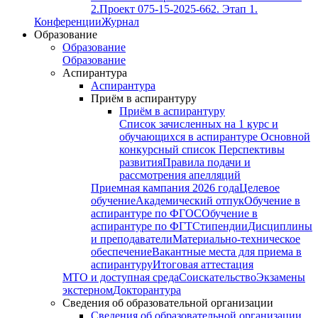
2.
Проект 075-15-2025-662. Этап 1.
Конференции
Журнал
Образование
Образование
Образование
Аспирантура
Аспирантура
Приём в аспирантуру
Приём в аспирантуру
Список зачисленных на 1 курс и
обучающихся в аспирантуре
Основной
конкурсный список
Перспективы
развития
Правила подачи и
рассмотрения апелляций
Приемная кампания 2026 года
Целевое
обучение
Академический отпук
Обучение в
аспирантуре по ФГОС
Обучение в
аспирантуре по ФГТ
Стипендии
Дисциплины
и преподаватели
Материально-техническое
обеспечение
Вакантные места для приема в
аспирантуру
Итоговая аттестация
МТО и доступная среда
Соискательство
Экзамены
экстерном
Докторантура
Сведения об образовательной организации
Сведения об образовательной организации