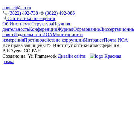
contact@iao.ru
(3822) 492-738
(3822) 492-086
Статистика посещений
Об Институте
Структура
Научная
деятельность
Конференции
Журнал
Образование
Диссертационн
совет
Издательство ИОА
Мониторинг и
измерения
Противодействие коррупции
Интранет
Почта ИОА
Все права защищены ©
Институт оптики атмосферы им.
В.Е.Зуева СО РАН
Создано на: Yii Framework
Дизайн сайта:
Красная
рамка