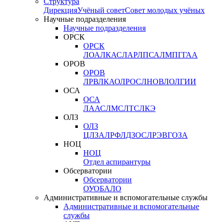
Структура
Дирекция
Учёный совет
Совет молодых учёных
Научные подразделения
Научные подразделения
ОРСК
ОРСК
ЛОА
ЛКАС
ЛАР
ЛПСА
ЛМПГ
ГАА
ОРОВ
ОРОВ
ЛРВ
ЛКАО
ЛРОС
ЛНОВ
ЛОЛ
ГИИ
ОСА
ОСА
ЛААС
ЛМС
ЛТС
ЛКЭ
ОЛЗ
ОЛЗ
ЦЛЗА
ЛРФ
ЛДЗОС
ЛРЭВ
ГОЗА
НОЦ
НОЦ
Отдел аспирантуры
Обсерватории
Обсерватории
ОУО
БАЛО
Административные и вспомогательные службы
Административные и вспомогательные
службы