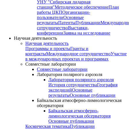
УНУ "Сибирская лидарная
станция"
Методическое обеспечение
План
работы ЦКП
Организации-
пользователи
Основные
результаты
Патенты
Публикации
Международн
сотрудничество
Выставки,
конференции
Заявка на исследование
Научная деятельность
Научная деятельность
Программы и проекты
Гранты и
контракты
Международное сотрудничество
Участие
в международных проектах и программах
Совместные лаборатории
Совместные лаборатории
Лаборатория полярного аэрозоля
Лаборатория полярного аэрозоля
История сотрудничества
География
экспедиций
Основные
результаты
Основные публикации
Байкальская атмосферно-лимнологическая
обсерватория
Байкальская атмосферно-
лимнологическая обсерватория
Основные публикации
Космическая тематика
Публикации