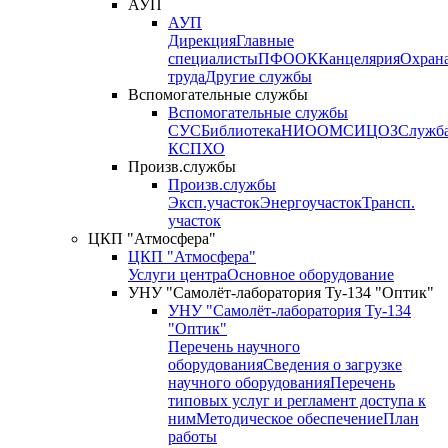
АУП
АУП
Дирекция
Главные
специалисты
ПФО
ОК
Канцелярия
Охран
труда
Другие службы
Вспомогательные службы
Вспомогательные службы
СУС
Библиотека
НИО
ОМС
ИЦ
ОЗ
Служб
КСП
ХО
Произв.службы
Произв.службы
Эксп.участок
Энергоучасток
Трансп.
участок
ЦКП "Атмосфера"
ЦКП "Атмосфера"
Услуги центра
Основное оборудование
УНУ "Самолёт-лаборатория Ту-134 "Оптик"
УНУ "Самолёт-лаборатория Ту-134
"Оптик"
Перечень научного
оборудования
Сведения о загрузке
научного оборудования
Перечень
типовых услуг и регламент доступа к
ним
Методическое обеспечение
План
работы