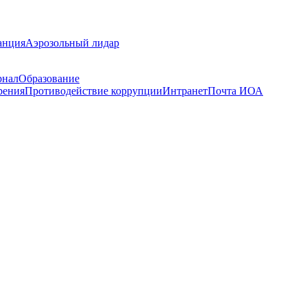
анция
Аэрозольный лидар
рнал
Образование
рения
Противодействие коррупции
Интранет
Почта ИОА