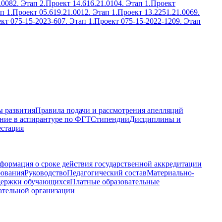
.0082. Этап 2.
Проект 14.616.21.0104. Этап 1.
Проект
п 1.
Проект 05.619.21.0012. Этап 1.
Проект 13.2251.21.0069.
кт 075-15-2023-607. Этап 1.
Проект 075-15-2022-1209. Этап
 развития
Правила подачи и рассмотрения апелляций
ние в аспирантуре по ФГТ
Стипендии
Дисциплины и
естация
формация о сроке действия государственной аккредитации
бования
Руководство
Педагогический состав
Материально-
держки обучающихся
Платные образовательные
ательной организации