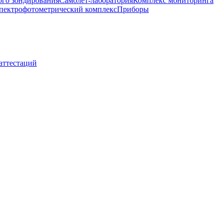
ого зондирования
Самолет-лаборатория
Комплекс мониторинга
пектрофотометрический комплекс
Приборы
 аттестаций