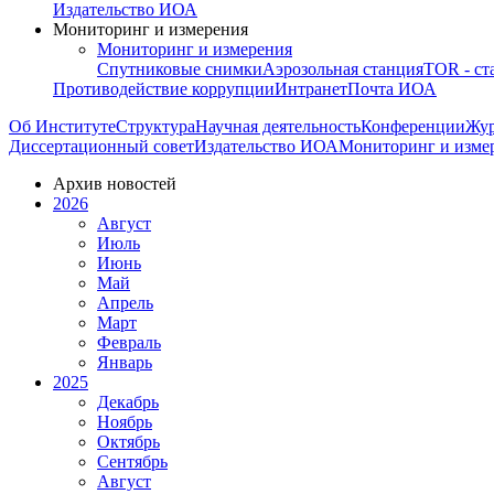
Издательство ИОА
Мониторинг и измерения
Мониторинг и измерения
Спутниковые снимки
Аэрозольная станция
TOR - ст
Противодействие коррупции
Интранет
Почта ИОА
Об Институте
Структура
Научная деятельность
Конференции
Жу
Диссертационный совет
Издательство ИОА
Мониторинг и изме
Архив новостей
2026
Август
Июль
Июнь
Май
Апрель
Март
Февраль
Январь
2025
Декабрь
Ноябрь
Октябрь
Сентябрь
Август