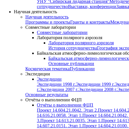
УНУ "Сибирская лидарная станция"
Методиче
сотрудничество
Выставки, конференции
Заявк
Научная деятельность
Научная деятельность
Программы и проекты
Гранты и контракты
Междунар
Совместные лаборатории
Совместные лаборатории
Лаборатория полярного аэрозоля
Лаборатория полярного аэрозоля
История сотрудничества
География эксп
Байкальская атмосферно-лимнологическая об
Байкальская атмосферно-лимнологическ
Основные публикации
Космическая тематика
Публикации
Экспедиции
Экспедиции
Экспедиции 1998 г.
Экспедиции 1999 г.
Экспед
г.
Экспедиции 2007 г.
Экспедиции 2008 г.
Экспе
Основные результаты
Отчёты о выполнении ФЦП
Отчёты о выполнении ФЦП
Проект 14.604.21.0042. Этап 2.
Проект 14.604.2
14.616.21.0058. Этап 1.
Проект 14.604.21.0042.
3.
Проект 14.613.21.0035. Этап 1.
Проект 14.613
14.607.21.0151. Этап 1.
Проект 14.604.21.0100.