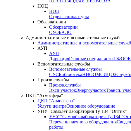
ЦЛЗА
ЛРФ
ЛДЗОС
ЛРЭВ
ГОЗА
НОЦ
НОЦ
Отдел аспирантуры
Обсерватории
Обсерватории
ОУО
БАЛО
Административные и вспомогательные службы
Административные и вспомогательные служ
АУП
АУП
Дирекция
Главные специалисты
ПФО
ОК
Вспомогательные службы
Вспомогательные службы
СУС
Библиотека
НИО
ОМС
ИЦ
ОЗ
Служб
Произв.службы
Произв.службы
Эксп.участок
Энергоучасток
Трансп. уча
ЦКП "Атмосфера"
ЦКП "Атмосфера"
Услуги центра
Основное оборудование
УНУ "Самолёт-лаборатория Ту-134 "Оптик"
УНУ "Самолёт-лаборатория Ту-134 "Оп
Перечень научного оборудования
Сведен
работы