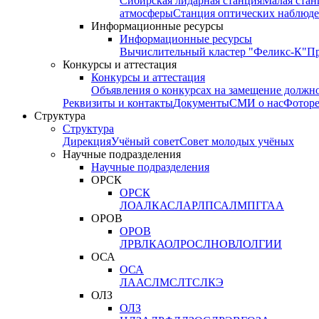
Сибирская лидарная станция
Малая стан
атмосферы
Станция оптических наблюде
Информационные ресурсы
Информационные ресурсы
Вычислительный кластер "Феликс-К"
П
Конкурсы и аттестация
Конкурсы и аттестация
Объявления о конкурсах на замещение должн
Реквизиты и контакты
Документы
СМИ о нас
Фотор
Структура
Структура
Дирекция
Учёный совет
Совет молодых учёных
Научные подразделения
Научные подразделения
ОРСК
ОРСК
ЛОА
ЛКАС
ЛАР
ЛПСА
ЛМПГ
ГАА
ОРОВ
ОРОВ
ЛРВ
ЛКАО
ЛРОС
ЛНОВ
ЛОЛ
ГИИ
ОСА
ОСА
ЛААС
ЛМС
ЛТС
ЛКЭ
ОЛЗ
ОЛЗ