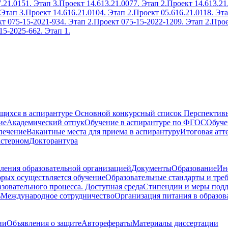
.21.0151. Этап 3.
Проект 14.613.21.0077. Этап 2.
Проект 14.613.21
 Этап 3.
Проект 14.616.21.0104. Этап 2.
Проект 05.616.21.0118. Эта
т 075-15-2021-934. Этап 2.
Проект 075-15-2022-1209. Этап 2.
Прое
15-2025-662. Этап 1.
ющихся в аспирантуре
Основной конкурсный список
Перспективы
ие
Академический отпук
Обучение в аспирантуре по ФГОС
Обуче
печение
Вакантные места для приема в аспирантуру
Итоговая атт
кстерном
Докторантура
ления образовательной организацией
Документы
Образование
Ин
орых осуществляется обучение
Образовательные стандарты и тре
зовательного процесса. Доступная среда
Стипендии и меры под
ь
Международное сотрудничество
Организация питания в образов
ии
Объявления о защите
Авторефераты
Материалы диссертации