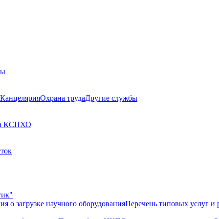
бы
Канцелярия
Охрана труда
Другие службы
а КСП
ХО
сток
тик"
ия о загрузке научного оборудования
Перечень типовых услуг и 