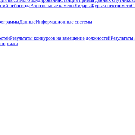
ция высотного зондирования
Станция приема данных спутников
ний небосвода
Аэрозольные камеры
Лидары
Фурье-спектрометр
С
рограммы
Данные
Информационные системы
остей
Результаты конкурсов на замещение должностей
Результаты
епортажи