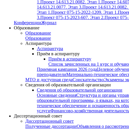
1.
Проект 14.613.21.0082. Этап 1.
Проект 14.607
14.613.21.0077. Этап 3.
Проект 14.613.21.0082.
Этап 1.
Проект 075-15-2022-1209. Этап 1.
Проек
3.
Проект 075-15-2023-607. Этап 2.
Проект 075-
Конференции
Журнал
Образование
Образование
Образование
Аспирантура
Аспирантура
Приём в аспирантуру
Приём в аспирантуру
Список зачисленных на 1 курс и обуча
Приемная кампания 2026 года
Целевое обучен
преподаватели
Материально-техническое обес
МТО и доступная среда
Соискательство
Экзамены э
Сведения об образовательной организации
Сведения об образовательной организации
Основные сведения
Структура и органы управ
образовательной программы, о языках, на кот
техническое обеспечение и оснащенность обра
услуги
Финансово-хозяйственная деятельност
Диссертационный совет
Диссертационный совет
Полученные диссертации
Объявления о рассмотрен