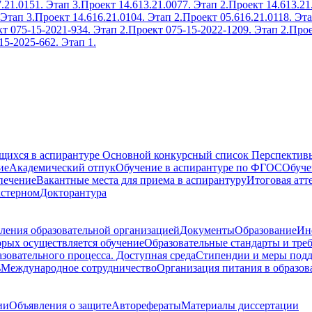
.21.0151. Этап 3.
Проект 14.613.21.0077. Этап 2.
Проект 14.613.21
 Этап 3.
Проект 14.616.21.0104. Этап 2.
Проект 05.616.21.0118. Эта
т 075-15-2021-934. Этап 2.
Проект 075-15-2022-1209. Этап 2.
Прое
15-2025-662. Этап 1.
ющихся в аспирантуре
Основной конкурсный список
Перспективы
ие
Академический отпук
Обучение в аспирантуре по ФГОС
Обуче
печение
Вакантные места для приема в аспирантуру
Итоговая атт
кстерном
Докторантура
ления образовательной организацией
Документы
Образование
Ин
орых осуществляется обучение
Образовательные стандарты и тре
зовательного процесса. Доступная среда
Стипендии и меры под
ь
Международное сотрудничество
Организация питания в образов
ии
Объявления о защите
Авторефераты
Материалы диссертации