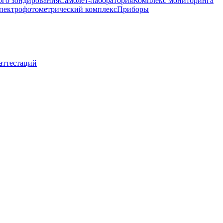
ого зондирования
Самолет-лаборатория
Комплекс мониторинга
пектрофотометрический комплекс
Приборы
 аттестаций