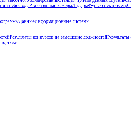
ция высотного зондирования
Станция приема данных спутников
ний небосвода
Аэрозольные камеры
Лидары
Фурье-спектрометр
С
рограммы
Данные
Информационные системы
остей
Результаты конкурсов на замещение должностей
Результаты
епортажи