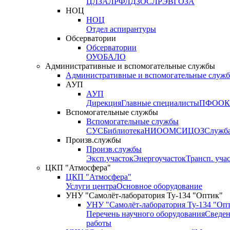
ЦЛЗА
ЛРФ
ЛДЗОС
ЛРЭВ
ГОЗА
НОЦ
НОЦ
Отдел аспирантуры
Обсерватории
Обсерватории
ОУО
БАЛО
Административные и вспомогательные службы
Административные и вспомогательные служ
АУП
АУП
Дирекция
Главные специалисты
ПФО
ОК
Вспомогательные службы
Вспомогательные службы
СУС
Библиотека
НИО
ОМС
ИЦ
ОЗ
Служб
Произв.службы
Произв.службы
Эксп.участок
Энергоучасток
Трансп. уча
ЦКП "Атмосфера"
ЦКП "Атмосфера"
Услуги центра
Основное оборудование
УНУ "Самолёт-лаборатория Ту-134 "Оптик"
УНУ "Самолёт-лаборатория Ту-134 "Оп
Перечень научного оборудования
Сведен
работы