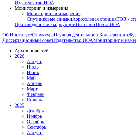
Издательство ИОА
Мониторинг и измерения
Мониторинг и измерения
Спутниковые снимки
Аэрозольная станция
TOR - ст
Противодействие коррупции
Интранет
Почта ИОА
Об Институте
Структура
Научная деятельность
Конференции
Жу
Диссертационный совет
Издательство ИОА
Мониторинг и изме
Архив новостей
2026
Август
Июль
Июнь
Май
Апрель
Март
Февраль
Январь
2025
Декабрь
Ноябрь
Октябрь
Сентябрь
Август