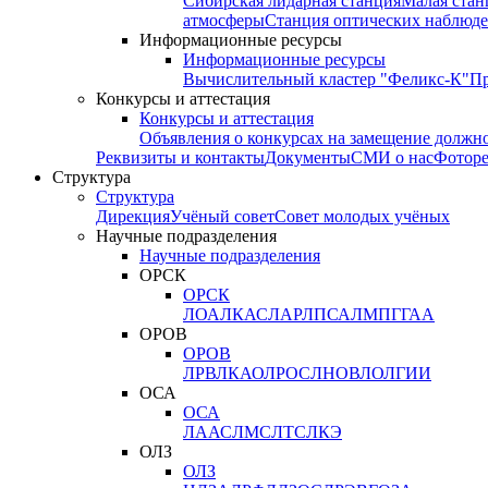
Сибирская лидарная станция
Малая стан
атмосферы
Станция оптических наблюде
Информационные ресурсы
Информационные ресурсы
Вычислительный кластер "Феликс-К"
П
Конкурсы и аттестация
Конкурсы и аттестация
Объявления о конкурсах на замещение должн
Реквизиты и контакты
Документы
СМИ о нас
Фотор
Структура
Структура
Дирекция
Учёный совет
Совет молодых учёных
Научные подразделения
Научные подразделения
ОРСК
ОРСК
ЛОА
ЛКАС
ЛАР
ЛПСА
ЛМПГ
ГАА
ОРОВ
ОРОВ
ЛРВ
ЛКАО
ЛРОС
ЛНОВ
ЛОЛ
ГИИ
ОСА
ОСА
ЛААС
ЛМС
ЛТС
ЛКЭ
ОЛЗ
ОЛЗ