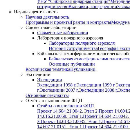
УНУ "Сибирская лидарная станция"
Методиче
сотрудничество
Выставки, конференции
Заявк
Научная деятельность
Научная деятельность
Программы и проекты
Гранты и контракты
Междунар
Совместные лаборатории
Совместные лаборатории
Лаборатория полярного аэрозоля
Лаборатория полярного аэрозоля
История сотрудничества
География эксп
Байкальская атмосферно-лимнологическая об
Байкальская атмосферно-лимнологическ
Основные публикации
Космическая тематика
Публикации
Экспедиции
Экспедиции
Экспедиции 1998 г.
Экспедиции 1999 г.
Экспед
г.
Экспедиции 2007 г.
Экспедиции 2008 г.
Экспе
Основные результаты
Отчёты о выполнении ФЦП
Отчёты о выполнении ФЦП
Проект 14.604.21.0042. Этап 2.
Проект 14.604.2
14.616.21.0058. Этап 1.
Проект 14.604.21.0042.
3.
Проект 14.613.21.0035. Этап 1.
Проект 14.613
14.607.21.0151. Этап 1.
Проект 14.604.21.0100.