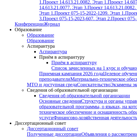
1.
Проект 14.613.21.0082. Этап 1.
Проект 14.607
14.613.21.0077. Этап 3.
Проект 14.613.21.0082.
Этап 1.
Проект 075-15-2022-1209. Этап 1.
Проек
3.
Проект 075-15-2023-607. Этап 2.
Проект 075-
Конференции
Журнал
Образование
Образование
Образование
Аспирантура
Аспирантура
Приём в аспирантуру
Приём в аспирантуру
Список зачисленных на 1 курс и обуча
Приемная кампания 2026 года
Целевое обучен
преподаватели
Материально-техническое обес
МТО и доступная среда
Соискательство
Экзамены э
Сведения об образовательной организации
Сведения об образовательной организации
Основные сведения
Структура и органы управ
образовательной программы, о языках, на кот
техническое обеспечение и оснащенность обра
услуги
Финансово-хозяйственная деятельност
Диссертационный совет
Диссертационный совет
Полученные диссертации
Объявления о рассмотрен