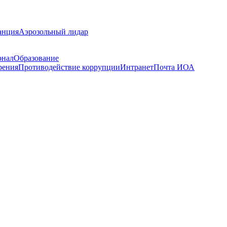
анция
Аэрозольный лидар
рнал
Образование
рения
Противодействие коррупции
Интранет
Почта ИОА