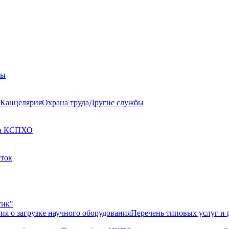
бы
Канцелярия
Охрана труда
Другие службы
а КСП
ХО
сток
тик"
ия о загрузке научного оборудования
Перечень типовых услуг и 