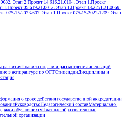
.0082. Этап 2.
Проект 14.616.21.0104. Этап 1.
Проект
п 1.
Проект 05.619.21.0012. Этап 1.
Проект 13.2251.21.0069.
кт 075-15-2023-607. Этап 1.
Проект 075-15-2022-1209. Этап
 развития
Правила подачи и рассмотрения апелляций
ние в аспирантуре по ФГТ
Стипендии
Дисциплины и
естация
формация о сроке действия государственной аккредитации
бования
Руководство
Педагогический состав
Материально-
держки обучающихся
Платные образовательные
ательной организации