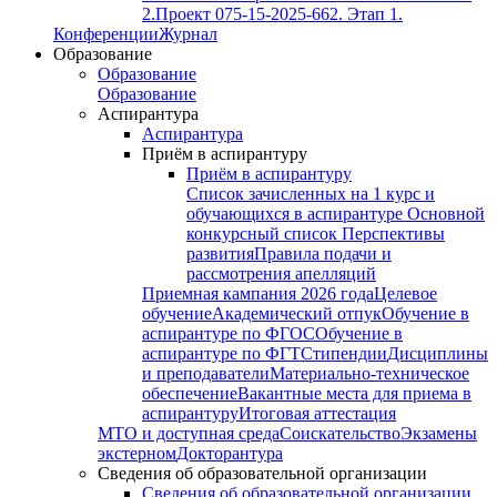
2.
Проект 075-15-2025-662. Этап 1.
Конференции
Журнал
Образование
Образование
Образование
Аспирантура
Аспирантура
Приём в аспирантуру
Приём в аспирантуру
Список зачисленных на 1 курс и
обучающихся в аспирантуре
Основной
конкурсный список
Перспективы
развития
Правила подачи и
рассмотрения апелляций
Приемная кампания 2026 года
Целевое
обучение
Академический отпук
Обучение в
аспирантуре по ФГОС
Обучение в
аспирантуре по ФГТ
Стипендии
Дисциплины
и преподаватели
Материально-техническое
обеспечение
Вакантные места для приема в
аспирантуру
Итоговая аттестация
МТО и доступная среда
Соискательство
Экзамены
экстерном
Докторантура
Сведения об образовательной организации
Сведения об образовательной организации