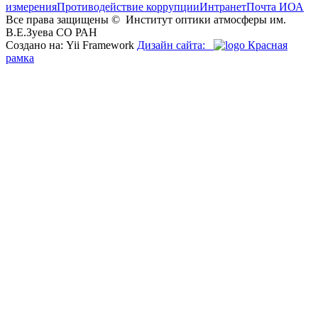
измерения
Противодействие коррупции
Интранет
Почта ИОА
Все права защищены ©
Институт оптики атмосферы им.
В.Е.Зуева СО РАН
Создано на: Yii Framework
Дизайн сайта:
Красная
рамка