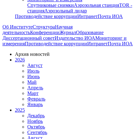
Спутниковые снимки
Аэрозольная станция
TOR -
станция
Аэрозольный лидар
Противодействие коррупции
Интранет
Почта ИОА
Об Институте
Структура
Научная
деятельность
Конференции
Журнал
Образование
Диссертационный совет
Издательство ИОА
Мониторинг и
измерения
Противодействие коррупции
Интранет
Почта ИОА
Архив новостей
2026
Август
Июль
Июнь
Май
Апрель
Март
Февраль
Январь
2025
Декабрь
Ноябрь
Октябрь
Сентябрь
Август