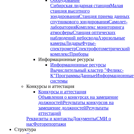
Оборудование
Сибирская лидарная станция
Малая
станция высотного
зондирования
Станция приема данных
спутникового зондирования
Самолет-
лаборатория
Комплекс мониторинга
атмосферы
Станция оптических
наблюдений небосвода
Аэрозольные
камеры
Лидары
Фурье-
спектрометр
Спектрофотометрический
комплекс
Приборы
Информационные ресурсы
Информационные ресурсы
Вычислительный кластер "Феликс-
К"
Программы
Данные
Информационные
системы
Конкурсы и аттестация
Конкурсы и аттестация
Объявления о конкурсах на замещение
должностей
Результаты конкурсов на
замещение должностей
Результаты
аттестаций
Реквизиты и контакты
Документы
СМИ о
нас
Фоторепортажи
Структура