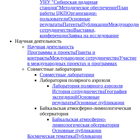
УНУ "Сибирская лидарная
станция"
Методическое обеспечение
План
работы ЦКП
Организации-
пользователи
Основные
результаты
Патенты
Публикации
Международн
сотрудничество
Выставки,
конференции
Заявка на исследование
Научная деятельность
Научная деятельность
Программы и проекты
Гранты и
контракты
Международное сотрудничество
Участие
в международных проектах и программах
Совместные лаборатории
Совместные лаборатории
Лаборатория полярного аэрозоля
Лаборатория полярного аэрозоля
История сотрудничества
География
экспедиций
Основные
результаты
Основные публикации
Байкальская атмосферно-лимнологическая
обсерватория
Байкальская атмосферно-
лимнологическая обсерватория
Основные публикации
Космическая тематика
Публикации