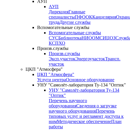
АУП
АУП
Дирекция
Главные
специалисты
ПФО
ОК
Канцелярия
Охран
труда
Другие службы
Вспомогательные службы
Вспомогательные службы
СУС
Библиотека
НИО
ОМС
ИЦ
ОЗ
Служб
КСП
ХО
Произв.службы
Произв.службы
Эксп.участок
Энергоучасток
Трансп.
участок
ЦКП "Атмосфера"
ЦКП "Атмосфера"
Услуги центра
Основное оборудование
УНУ "Самолёт-лаборатория Ту-134 "Оптик"
УНУ "Самолёт-лаборатория Ту-134
"Оптик"
Перечень научного
оборудования
Сведения о загрузке
научного оборудования
Перечень
типовых услуг и регламент доступа к
ним
Методическое обеспечение
План
работы