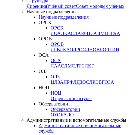
Структура
Дирекция
Учёный совет
Совет молодых учёных
Научные подразделения
Научные подразделения
ОРСК
ОРСК
ЛОА
ЛКАС
ЛАР
ЛПСА
ЛМПГ
ГАА
ОРОВ
ОРОВ
ЛРВ
ЛКАО
ЛРОС
ЛНОВ
ЛОЛ
ГИИ
ОСА
ОСА
ЛААС
ЛМС
ЛТС
ЛКЭ
ОЛЗ
ОЛЗ
ЦЛЗА
ЛРФ
ЛДЗОС
ЛРЭВ
ГОЗА
НОЦ
НОЦ
Отдел аспирантуры
Обсерватории
Обсерватории
ОУО
БАЛО
Административные и вспомогательные службы
Административные и вспомогательные
службы