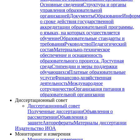
Основные сведения
Структура и органы
управления образовательной
организацией
Документы
Образование
Информ
о сроке действия государственной
аккредитации образовательной программы,
о языках, на которых осуществляется
обучение
Образовательные стандарты и
требования
Руководство
Педагогический
состав
Материально-техническое
обеспечение и оснащенность
образовательного процесса. Доступная
среда
Стипендии и меры поддержки
обучающихся
Платные образовательные
услуги
Финансово-хозяйственная
деятельность
Международное
сотрудничество
Организация питания в
образовательной организации
Диссертационный совет
Диссертационный совет
Полученные диссертации
Объявления о
рассмотрении
Объявления о
защите
Авторефераты
Материалы диссертации
Издательство ИОА
Мониторинг и измерения
Мониторинг и измерения