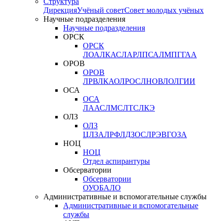
Структура
Дирекция
Учёный совет
Совет молодых учёных
Научные подразделения
Научные подразделения
ОРСК
ОРСК
ЛОА
ЛКАС
ЛАР
ЛПСА
ЛМПГ
ГАА
ОРОВ
ОРОВ
ЛРВ
ЛКАО
ЛРОС
ЛНОВ
ЛОЛ
ГИИ
ОСА
ОСА
ЛААС
ЛМС
ЛТС
ЛКЭ
ОЛЗ
ОЛЗ
ЦЛЗА
ЛРФ
ЛДЗОС
ЛРЭВ
ГОЗА
НОЦ
НОЦ
Отдел аспирантуры
Обсерватории
Обсерватории
ОУО
БАЛО
Административные и вспомогательные службы
Административные и вспомогательные
службы