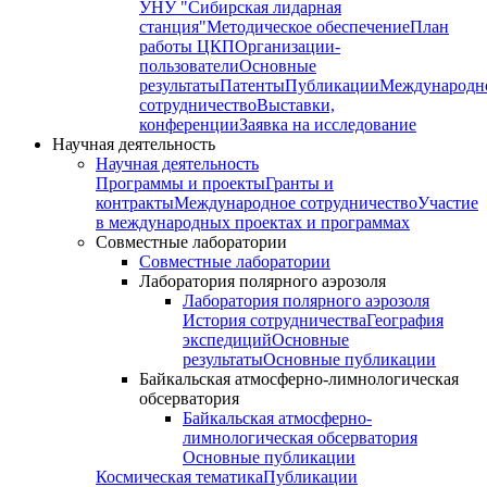
УНУ "Сибирская лидарная
станция"
Методическое обеспечение
План
работы ЦКП
Организации-
пользователи
Основные
результаты
Патенты
Публикации
Международн
сотрудничество
Выставки,
конференции
Заявка на исследование
Научная деятельность
Научная деятельность
Программы и проекты
Гранты и
контракты
Международное сотрудничество
Участие
в международных проектах и программах
Совместные лаборатории
Совместные лаборатории
Лаборатория полярного аэрозоля
Лаборатория полярного аэрозоля
История сотрудничества
География
экспедиций
Основные
результаты
Основные публикации
Байкальская атмосферно-лимнологическая
обсерватория
Байкальская атмосферно-
лимнологическая обсерватория
Основные публикации
Космическая тематика
Публикации