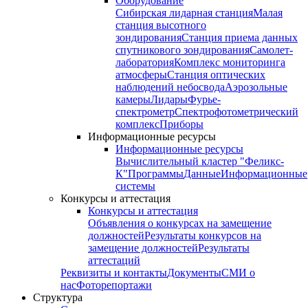
Оборудование
Сибирская лидарная станция
Малая
станция высотного
зондирования
Станция приема данных
спутникового зондирования
Самолет-
лаборатория
Комплекс мониторинга
атмосферы
Станция оптических
наблюдений небосвода
Аэрозольные
камеры
Лидары
Фурье-
спектрометр
Спектрофотометрический
комплекс
Приборы
Информационные ресурсы
Информационные ресурсы
Вычислительный кластер "Феликс-
К"
Программы
Данные
Информационные
системы
Конкурсы и аттестация
Конкурсы и аттестация
Объявления о конкурсах на замещение
должностей
Результаты конкурсов на
замещение должностей
Результаты
аттестаций
Реквизиты и контакты
Документы
СМИ о
нас
Фоторепортажи
Структура