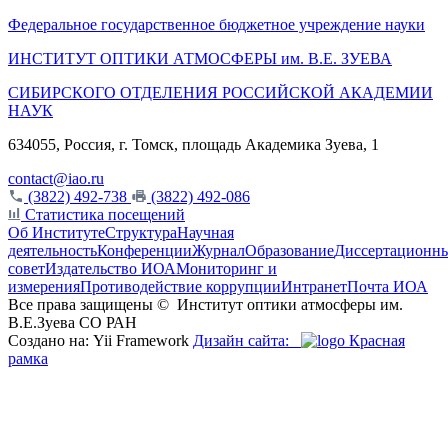
Федеральное государственное бюджетное учреждение науки
ИНСТИТУТ ОПТИКИ АТМОСФЕРЫ
им.
В.Е. ЗУЕВА
СИБИРСКОГО ОТДЕЛЕНИЯ РОССИЙСКОЙ АКАДЕМИИ
НАУК
634055, Россия, г. Томск, площадь Академика Зуева, 1
contact@iao.ru
(3822) 492-738
(3822) 492-086
Статистика посещений
Об Институте
Структура
Научная
деятельность
Конференции
Журнал
Образование
Диссертационн
совет
Издательство ИОА
Мониторинг и
измерения
Противодействие коррупции
Интранет
Почта ИОА
Все права защищены ©
Институт оптики атмосферы им.
В.Е.Зуева СО РАН
Создано на: Yii Framework
Дизайн сайта:
Красная
рамка