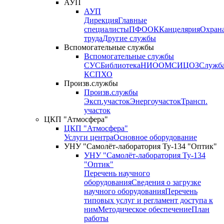
АУП
АУП
Дирекция
Главные
специалисты
ПФО
ОК
Канцелярия
Охран
труда
Другие службы
Вспомогательные службы
Вспомогательные службы
СУС
Библиотека
НИО
ОМС
ИЦ
ОЗ
Служб
КСП
ХО
Произв.службы
Произв.службы
Эксп.участок
Энергоучасток
Трансп.
участок
ЦКП "Атмосфера"
ЦКП "Атмосфера"
Услуги центра
Основное оборудование
УНУ "Самолёт-лаборатория Ту-134 "Оптик"
УНУ "Самолёт-лаборатория Ту-134
"Оптик"
Перечень научного
оборудования
Сведения о загрузке
научного оборудования
Перечень
типовых услуг и регламент доступа к
ним
Методическое обеспечение
План
работы