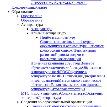
2.
Проект 075-15-2025-662. Этап 1.
Конференции
Журнал
Образование
Образование
Образование
Аспирантура
Аспирантура
Приём в аспирантуру
Приём в аспирантуру
Список зачисленных на 1 курс и
обучающихся в аспирантуре
Основной
конкурсный список
Перспективы
развития
Правила подачи и
рассмотрения апелляций
Приемная кампания 2026 года
Целевое
обучение
Академический отпук
Обучение в
аспирантуре по ФГОС
Обучение в
аспирантуре по ФГТ
Стипендии
Дисциплины
и преподаватели
Материально-техническое
обеспечение
Вакантные места для приема в
аспирантуру
Итоговая аттестация
МТО и доступная среда
Соискательство
Экзамены
экстерном
Докторантура
Сведения об образовательной организации
Сведения об образовательной организации