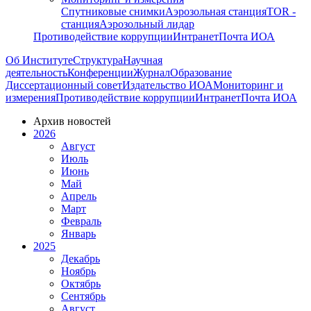
Спутниковые снимки
Аэрозольная станция
TOR -
станция
Аэрозольный лидар
Противодействие коррупции
Интранет
Почта ИОА
Об Институте
Структура
Научная
деятельность
Конференции
Журнал
Образование
Диссертационный совет
Издательство ИОА
Мониторинг и
измерения
Противодействие коррупции
Интранет
Почта ИОА
Архив новостей
2026
Август
Июль
Июнь
Май
Апрель
Март
Февраль
Январь
2025
Декабрь
Ноябрь
Октябрь
Сентябрь
Август