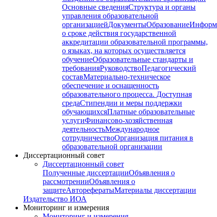
Основные сведения
Структура и органы
управления образовательной
организацией
Документы
Образование
Информ
о сроке действия государственной
аккредитации образовательной программы,
о языках, на которых осуществляется
обучение
Образовательные стандарты и
требования
Руководство
Педагогический
состав
Материально-техническое
обеспечение и оснащенность
образовательного процесса. Доступная
среда
Стипендии и меры поддержки
обучающихся
Платные образовательные
услуги
Финансово-хозяйственная
деятельность
Международное
сотрудничество
Организация питания в
образовательной организации
Диссертационный совет
Диссертационный совет
Полученные диссертации
Объявления о
рассмотрении
Объявления о
защите
Авторефераты
Материалы диссертации
Издательство ИОА
Мониторинг и измерения
Мониторинг и измерения