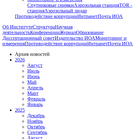
Спутниковые снимки
Аэрозольная станция
TOR -
станция
Аэрозольный лидар
Противодействие коррупции
Интранет
Почта ИОА
Об Институте
Структура
Научная
деятельность
Конференции
Журнал
Образование
Диссертационный совет
Издательство ИОА
Мониторинг и
измерения
Противодействие коррупции
Интранет
Почта ИОА
Архив новостей
2026
Август
Июль
Июнь
Май
Апрель
Март
Февраль
Январь
2025
Декабрь
Ноябрь
Октябрь
Сентябрь
Август