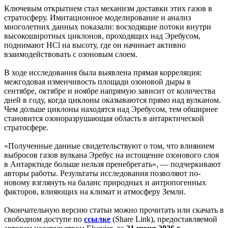
Ключевым открытием стал механизм доставки этих газов в
стратосферу. Имитационное моделирование и анализ
многолетних данных показали: восходящие потоки внутри
высокоширотных циклонов, проходящих над Эребусом,
поднимают HCl на высоту, где он начинает активно
взаимодействовать с озоновым слоем.
В ходе исследования была выявлена прямая корреляция:
межгодовая изменчивость площади озоновой дыры в
сентябре, октябре и ноябре напрямую зависит от количества
дней в году, когда циклоны оказываются прямо над вулканом.
Чем дольше циклоны находятся над Эребусом, тем обширнее
становится озоноразрушающая область в антарктической
стратосфере.
«Полученные данные свидетельствуют о том, что влиянием
выбросов газов вулкана Эребус на истощение озонового слоя
в Антарктиде больше нельзя пренебрегать», — подчеркивают
авторы работы. Результаты исследования позволяют по-
новому взглянуть на баланс природных и антропогенных
факторов, влияющих на климат и атмосферу Земли.
Окончательную версию статьи можно прочитать или скачать в
свободном доступе по
ссылке
(Share Link), предоставляемой