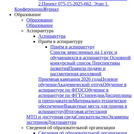
2.
Проект 075-15-2025-662. Этап 1.
Конференции
Журнал
Образование
Образование
Образование
Аспирантура
Аспирантура
Приём в аспирантуру
Приём в аспирантуру
Список зачисленных на 1 курс и
обучающихся в аспирантуре
Основной
конкурсный список
Перспективы
развития
Правила подачи и
рассмотрения апелляций
Приемная кампания 2026 года
Целевое
обучение
Академический отпук
Обучение в
аспирантуре по ФГОС
Обучение в
аспирантуре по ФГТ
Стипендии
Дисциплины
и преподаватели
Материально-техническое
обеспечение
Вакантные места для приема в
аспирантуру
Итоговая аттестация
МТО и доступная среда
Соискательство
Экзамены
экстерном
Докторантура
Сведения об образовательной организации
Сведения об образовательной организации