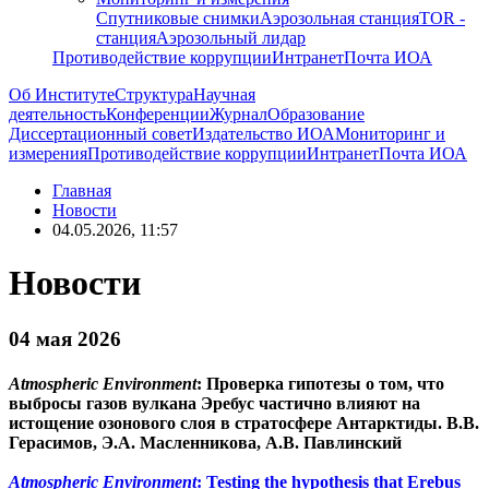
Спутниковые снимки
Аэрозольная станция
TOR -
станция
Аэрозольный лидар
Противодействие коррупции
Интранет
Почта ИОА
Об Институте
Структура
Научная
деятельность
Конференции
Журнал
Образование
Диссертационный совет
Издательство ИОА
Мониторинг и
измерения
Противодействие коррупции
Интранет
Почта ИОА
Главная
Новости
04.05.2026, 11:57
Новости
04 мая 2026
Atmospheric Environment
: Проверка гипотезы о том, что
выбросы газов вулкана Эребус частично влияют на
истощение озонового слоя в стратосфере Антарктиды. В.В.
Герасимов, Э.А. Масленникова, А.В. Павлинский
Atmospheric Environment
: Testing the hypothesis that Erebus