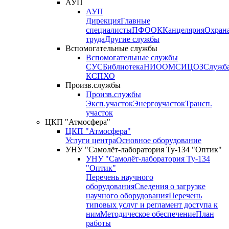
АУП
АУП
Дирекция
Главные
специалисты
ПФО
ОК
Канцелярия
Охран
труда
Другие службы
Вспомогательные службы
Вспомогательные службы
СУС
Библиотека
НИО
ОМС
ИЦ
ОЗ
Служб
КСП
ХО
Произв.службы
Произв.службы
Эксп.участок
Энергоучасток
Трансп.
участок
ЦКП "Атмосфера"
ЦКП "Атмосфера"
Услуги центра
Основное оборудование
УНУ "Самолёт-лаборатория Ту-134 "Оптик"
УНУ "Самолёт-лаборатория Ту-134
"Оптик"
Перечень научного
оборудования
Сведения о загрузке
научного оборудования
Перечень
типовых услуг и регламент доступа к
ним
Методическое обеспечение
План
работы