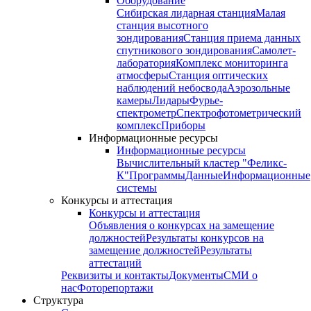
Оборудование
Сибирская лидарная станция
Малая
станция высотного
зондирования
Станция приема данных
спутникового зондирования
Самолет-
лаборатория
Комплекс мониторинга
атмосферы
Станция оптических
наблюдений небосвода
Аэрозольные
камеры
Лидары
Фурье-
спектрометр
Спектрофотометрический
комплекс
Приборы
Информационные ресурсы
Информационные ресурсы
Вычислительный кластер "Феликс-
К"
Программы
Данные
Информационные
системы
Конкурсы и аттестация
Конкурсы и аттестация
Объявления о конкурсах на замещение
должностей
Результаты конкурсов на
замещение должностей
Результаты
аттестаций
Реквизиты и контакты
Документы
СМИ о
нас
Фоторепортажи
Структура