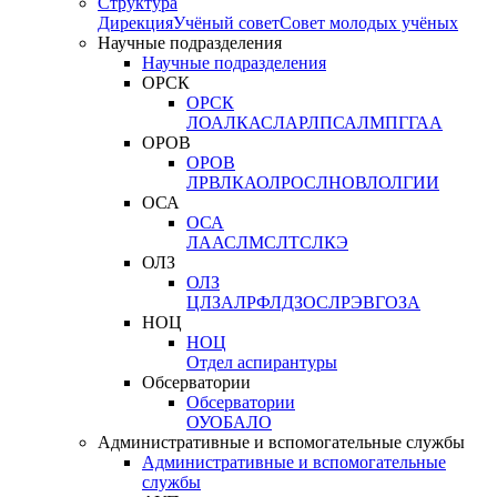
Структура
Дирекция
Учёный совет
Совет молодых учёных
Научные подразделения
Научные подразделения
ОРСК
ОРСК
ЛОА
ЛКАС
ЛАР
ЛПСА
ЛМПГ
ГАА
ОРОВ
ОРОВ
ЛРВ
ЛКАО
ЛРОС
ЛНОВ
ЛОЛ
ГИИ
ОСА
ОСА
ЛААС
ЛМС
ЛТС
ЛКЭ
ОЛЗ
ОЛЗ
ЦЛЗА
ЛРФ
ЛДЗОС
ЛРЭВ
ГОЗА
НОЦ
НОЦ
Отдел аспирантуры
Обсерватории
Обсерватории
ОУО
БАЛО
Административные и вспомогательные службы
Административные и вспомогательные
службы