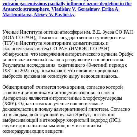
volcano gas emissions partially influence ozone depletion in the
Antarctic stratosphere. Vladislav V. Gerasimov, Erika A.
Maslennikova, Alexey V. Pavlinsky
Ученые Института оптики атмосферы им. В.Е. Зуева СО РАН
(ИОА СО РАН), Томского государственного университета
(ТГУ) и Института мониторинга климатических и
экологических систем СО РАН (ИМКЭС СО РАН)
обнаружили, что извержения антарктического вулкана Эребус
вносят значительный вклад в разрушение озонового слоя.
Результаты исследования, охватившего 40-летний период с
1981 по 2022 год, показывают, что влияние природных
выбросов вулкана на озоновую дыру недооценивалось.
Общепринятой считается точка зрения, согласно которой
главными виновниками истощения озонового слоя в
Антарктиде являются антропогенные хлорфторуглероды
(ХФУ). Однако томские ученые нашли весомые
доказательства в пользу альтернативной гипотезы. Согласно
их выводам, действующий вулкан Эребус, постоянно
выбрасывающий в атмосферу хлористый водород (HCl),
служит дополнительным мощным источником
озоноразрушающих веществ.