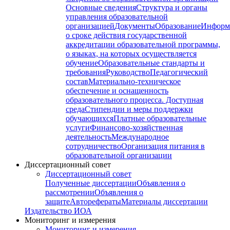
Основные сведения
Структура и органы
управления образовательной
организацией
Документы
Образование
Информ
о сроке действия государственной
аккредитации образовательной программы,
о языках, на которых осуществляется
обучение
Образовательные стандарты и
требования
Руководство
Педагогический
состав
Материально-техническое
обеспечение и оснащенность
образовательного процесса. Доступная
среда
Стипендии и меры поддержки
обучающихся
Платные образовательные
услуги
Финансово-хозяйственная
деятельность
Международное
сотрудничество
Организация питания в
образовательной организации
Диссертационный совет
Диссертационный совет
Полученные диссертации
Объявления о
рассмотрении
Объявления о
защите
Авторефераты
Материалы диссертации
Издательство ИОА
Мониторинг и измерения
Мониторинг и измерения