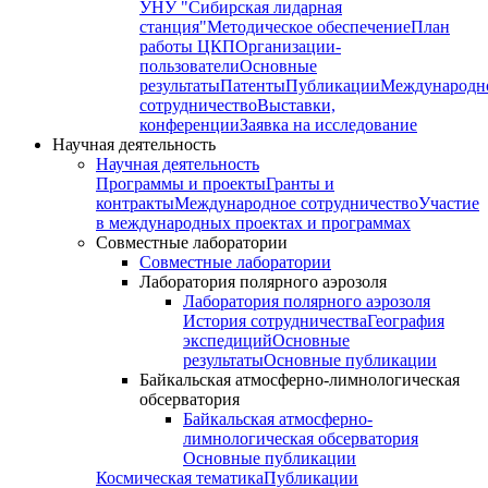
УНУ "Сибирская лидарная
станция"
Методическое обеспечение
План
работы ЦКП
Организации-
пользователи
Основные
результаты
Патенты
Публикации
Международн
сотрудничество
Выставки,
конференции
Заявка на исследование
Научная деятельность
Научная деятельность
Программы и проекты
Гранты и
контракты
Международное сотрудничество
Участие
в международных проектах и программах
Совместные лаборатории
Совместные лаборатории
Лаборатория полярного аэрозоля
Лаборатория полярного аэрозоля
История сотрудничества
География
экспедиций
Основные
результаты
Основные публикации
Байкальская атмосферно-лимнологическая
обсерватория
Байкальская атмосферно-
лимнологическая обсерватория
Основные публикации
Космическая тематика
Публикации