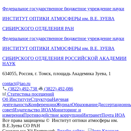
Федеральное государственное бюджетное учреждение науки
ИНСТИТУТ ОПТИКИ АТМОСФЕРЫ
им.
В.Е. ЗУЕВА
СИБИРСКОГО ОТДЕЛЕНИЯ РАН
Федеральное государственное бюджетное учреждение науки
ИНСТИТУТ ОПТИКИ АТМОСФЕРЫ
им.
В.Е. ЗУЕВА
СИБИРСКОГО ОТДЕЛЕНИЯ РОССИЙСКОЙ АКАДЕМИИ
НАУК
634055, Россия, г. Томск, площадь Академика Зуева, 1
contact@iao.ru
(3822) 492-738
(3822) 492-086
Статистика посещений
Об Институте
Структура
Научная
деятельность
Конференции
Журнал
Образование
Диссертационн
совет
Издательство ИОА
Мониторинг и
измерения
Противодействие коррупции
Интранет
Почта ИОА
Все права защищены ©
Институт оптики атмосферы им.
В.Е.Зуева СО РАН
Создано на: Yii Framework
Дизайн сайта:
Красная