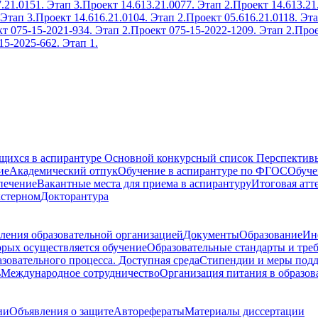
.21.0151. Этап 3.
Проект 14.613.21.0077. Этап 2.
Проект 14.613.21
 Этап 3.
Проект 14.616.21.0104. Этап 2.
Проект 05.616.21.0118. Эта
т 075-15-2021-934. Этап 2.
Проект 075-15-2022-1209. Этап 2.
Прое
15-2025-662. Этап 1.
ющихся в аспирантуре
Основной конкурсный список
Перспективы
ие
Академический отпук
Обучение в аспирантуре по ФГОС
Обуче
печение
Вакантные места для приема в аспирантуру
Итоговая атт
кстерном
Докторантура
ления образовательной организацией
Документы
Образование
Ин
орых осуществляется обучение
Образовательные стандарты и тре
зовательного процесса. Доступная среда
Стипендии и меры под
ь
Международное сотрудничество
Организация питания в образов
ии
Объявления о защите
Авторефераты
Материалы диссертации