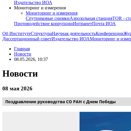
Издательство ИОА
Мониторинг и измерения
Мониторинг и измерения
Спутниковые снимки
Аэрозольная станция
TOR - ст
Противодействие коррупции
Интранет
Почта ИОА
Об Институте
Структура
Научная деятельность
Конференции
Жу
Диссертационный совет
Издательство ИОА
Мониторинг и изме
Главная
Новости
08.05.2026, 10:37
Новости
08 мая 2026
Поздравление руководства СО РАН с Днем Победы