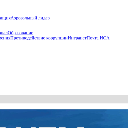
анция
Аэрозольный лидар
рнал
Образование
рения
Противодействие коррупции
Интранет
Почта ИОА