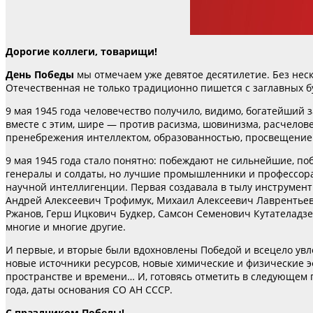
Дорогие коллеги, товарищи!
День Победы
мы отмечаем уже девятое десятилетие. Без неск
Отечественная не только традиционно пишется с заглавных б
9 мая 1945 года человечество получило, видимо, богатейший 
вместе с этим, шире — против расизма, шовинизма, расчелов
пренебрежения интеллектом, образованностью, просвещение
9 мая 1945 года стало понятно: побеждают не сильнейшие, п
генералы и солдаты, но лучшие промышленники и профессора
научной интеллигенции. Первая создавала в тылу инструмент
Андрей Алексеевич Трофимук, Михаил Алексеевич Лаврентьев
Ржанов, Герш Ицкович Будкер, Самсон Семенович Кутателадз
многие и многие другие.
И первые, и вторые были вдохновлены Победой и всецело увл
новые источники ресурсов, новые химические и физические эф
пространстве и времени… И, готовясь отметить в следующем го
года, даты основания СО АН СССР.
С праздником Победы!