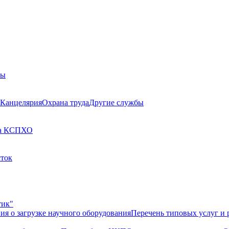
бы
Канцелярия
Охрана труда
Другие службы
а КСП
ХО
сток
тик"
ия о загрузке научного оборудования
Перечень типовых услуг и 