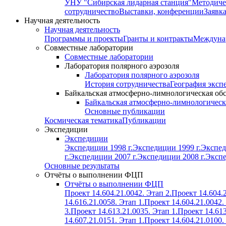
УНУ "Сибирская лидарная станция"
Методиче
сотрудничество
Выставки, конференции
Заявк
Научная деятельность
Научная деятельность
Программы и проекты
Гранты и контракты
Междунар
Совместные лаборатории
Совместные лаборатории
Лаборатория полярного аэрозоля
Лаборатория полярного аэрозоля
История сотрудничества
География эксп
Байкальская атмосферно-лимнологическая об
Байкальская атмосферно-лимнологическ
Основные публикации
Космическая тематика
Публикации
Экспедиции
Экспедиции
Экспедиции 1998 г.
Экспедиции 1999 г.
Экспед
г.
Экспедиции 2007 г.
Экспедиции 2008 г.
Экспе
Основные результаты
Отчёты о выполнении ФЦП
Отчёты о выполнении ФЦП
Проект 14.604.21.0042. Этап 2.
Проект 14.604.2
14.616.21.0058. Этап 1.
Проект 14.604.21.0042.
3.
Проект 14.613.21.0035. Этап 1.
Проект 14.613
14.607.21.0151. Этап 1.
Проект 14.604.21.0100.