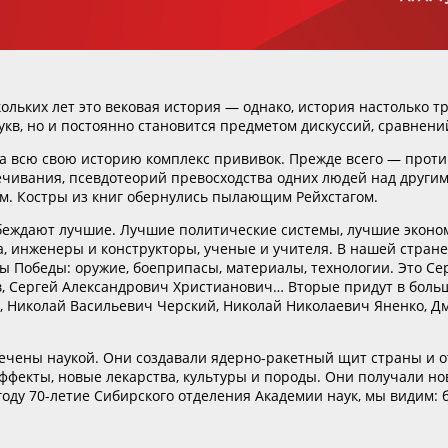
ольких лет это вековая история — однако, история настолько тр
укв, но и постоянно становится предметом дискуссий, сравнен
за всю свою историю комплекс прививок. Прежде всего — проти
ечивания, псевдотеорий превосходства одних людей над другим
м. Костры из книг обернулись пылающим Рейхстагом.
обеждают лучшие. Лучшие политические системы, лучшие эконом
, инженеры и конструкторы, ученые и учителя. В нашей стран
ы Победы: оружие, боеприпасы, материалы, технологии. Это Се
, Сергей Александрович Христианович… Вторые придут в больш
е, Николай Васильевич Черский, Николай Николаевич Яненко, 
ечены наукой. Они создавали ядерно-ракетный щит страны и от
фекты, новые лекарства, культуры и породы. Они получали нов
ду 70-летие Сибирского отделения Академии наук, мы видим: бе