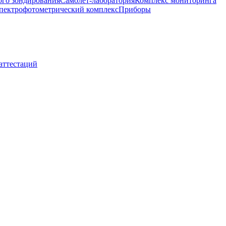
ого зондирования
Самолет-лаборатория
Комплекс мониторинга
пектрофотометрический комплекс
Приборы
 аттестаций