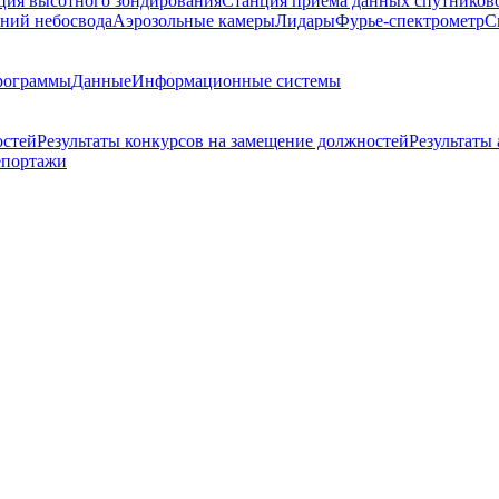
ция высотного зондирования
Станция приема данных спутников
ний небосвода
Аэрозольные камеры
Лидары
Фурье-спектрометр
С
рограммы
Данные
Информационные системы
остей
Результаты конкурсов на замещение должностей
Результаты
епортажи