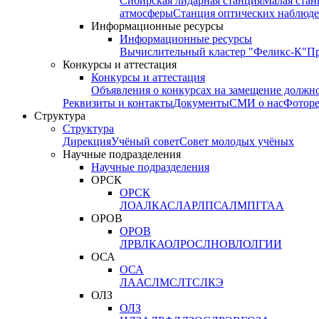
Сибирская лидарная станция
Малая стан
атмосферы
Станция оптических наблюде
Информационные ресурсы
Информационные ресурсы
Вычислительный кластер "Феликс-К"
П
Конкурсы и аттестация
Конкурсы и аттестация
Объявления о конкурсах на замещение должн
Реквизиты и контакты
Документы
СМИ о нас
Фотор
Структура
Структура
Дирекция
Учёный совет
Совет молодых учёных
Научные подразделения
Научные подразделения
ОРСК
ОРСК
ЛОА
ЛКАС
ЛАР
ЛПСА
ЛМПГ
ГАА
ОРОВ
ОРОВ
ЛРВ
ЛКАО
ЛРОС
ЛНОВ
ЛОЛ
ГИИ
ОСА
ОСА
ЛААС
ЛМС
ЛТС
ЛКЭ
ОЛЗ
ОЛЗ