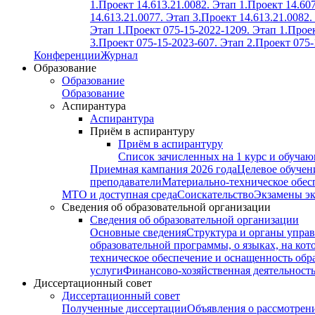
1.
Проект 14.613.21.0082. Этап 1.
Проект 14.607
14.613.21.0077. Этап 3.
Проект 14.613.21.0082.
Этап 1.
Проект 075-15-2022-1209. Этап 1.
Проек
3.
Проект 075-15-2023-607. Этап 2.
Проект 075-
Конференции
Журнал
Образование
Образование
Образование
Аспирантура
Аспирантура
Приём в аспирантуру
Приём в аспирантуру
Список зачисленных на 1 курс и обуча
Приемная кампания 2026 года
Целевое обучен
преподаватели
Материально-техническое обес
МТО и доступная среда
Соискательство
Экзамены э
Сведения об образовательной организации
Сведения об образовательной организации
Основные сведения
Структура и органы управ
образовательной программы, о языках, на кот
техническое обеспечение и оснащенность обра
услуги
Финансово-хозяйственная деятельност
Диссертационный совет
Диссертационный совет
Полученные диссертации
Объявления о рассмотрен