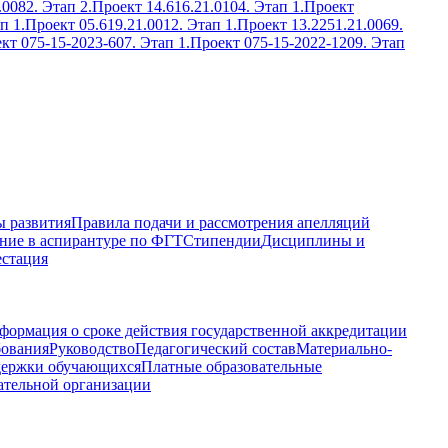
.0082. Этап 2.
Проект 14.616.21.0104. Этап 1.
Проект
п 1.
Проект 05.619.21.0012. Этап 1.
Проект 13.2251.21.0069.
кт 075-15-2023-607. Этап 1.
Проект 075-15-2022-1209. Этап
 развития
Правила подачи и рассмотрения апелляций
ние в аспирантуре по ФГТ
Стипендии
Дисциплины и
естация
формация о сроке действия государственной аккредитации
бования
Руководство
Педагогический состав
Материально-
держки обучающихся
Платные образовательные
ательной организации