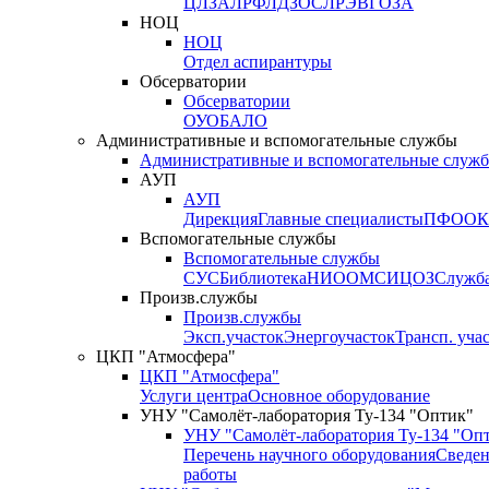
ЦЛЗА
ЛРФ
ЛДЗОС
ЛРЭВ
ГОЗА
НОЦ
НОЦ
Отдел аспирантуры
Обсерватории
Обсерватории
ОУО
БАЛО
Административные и вспомогательные службы
Административные и вспомогательные служ
АУП
АУП
Дирекция
Главные специалисты
ПФО
ОК
Вспомогательные службы
Вспомогательные службы
СУС
Библиотека
НИО
ОМС
ИЦ
ОЗ
Служб
Произв.службы
Произв.службы
Эксп.участок
Энергоучасток
Трансп. уча
ЦКП "Атмосфера"
ЦКП "Атмосфера"
Услуги центра
Основное оборудование
УНУ "Самолёт-лаборатория Ту-134 "Оптик"
УНУ "Самолёт-лаборатория Ту-134 "Оп
Перечень научного оборудования
Сведен
работы