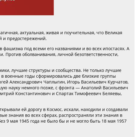
агичная, актуальная, живая и поучительная, что Великая
ий и предостережений.
в фашизма под всеми его названиями и во всех ипостасях. А
и. Против оболванивания, личной безответственности,
ики, лучшие структуры и сообщества. Не только лучшие
е в военные годы сформировались две близкие группы
ргей Александрович Чаплыгин, Игорь Васильевич Курчатов,
ую науку немного позже, с фронта — Анатолий Васильевич
Дмитрий Константинович и Спартак Тимофеевич Беляевы,
крывали ей дорогу в Космос, искали, находили и создавали
ые знания во всех сферах, распространяли эти знания в
з 9 мая 1945 года не было бы и не могло быть 18 мая 1957