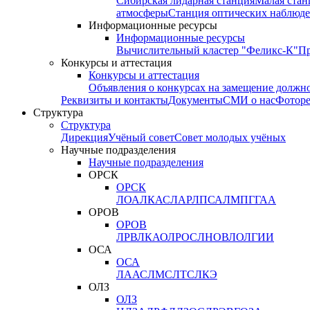
Сибирская лидарная станция
Малая стан
атмосферы
Станция оптических наблюде
Информационные ресурсы
Информационные ресурсы
Вычислительный кластер "Феликс-К"
П
Конкурсы и аттестация
Конкурсы и аттестация
Объявления о конкурсах на замещение должн
Реквизиты и контакты
Документы
СМИ о нас
Фотор
Структура
Структура
Дирекция
Учёный совет
Совет молодых учёных
Научные подразделения
Научные подразделения
ОРСК
ОРСК
ЛОА
ЛКАС
ЛАР
ЛПСА
ЛМПГ
ГАА
ОРОВ
ОРОВ
ЛРВ
ЛКАО
ЛРОС
ЛНОВ
ЛОЛ
ГИИ
ОСА
ОСА
ЛААС
ЛМС
ЛТС
ЛКЭ
ОЛЗ
ОЛЗ