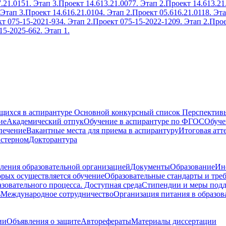
.21.0151. Этап 3.
Проект 14.613.21.0077. Этап 2.
Проект 14.613.21
 Этап 3.
Проект 14.616.21.0104. Этап 2.
Проект 05.616.21.0118. Эта
т 075-15-2021-934. Этап 2.
Проект 075-15-2022-1209. Этап 2.
Прое
15-2025-662. Этап 1.
ющихся в аспирантуре
Основной конкурсный список
Перспективы
ие
Академический отпук
Обучение в аспирантуре по ФГОС
Обуче
печение
Вакантные места для приема в аспирантуру
Итоговая атт
кстерном
Докторантура
ления образовательной организацией
Документы
Образование
Ин
орых осуществляется обучение
Образовательные стандарты и тре
зовательного процесса. Доступная среда
Стипендии и меры под
ь
Международное сотрудничество
Организация питания в образов
ии
Объявления о защите
Авторефераты
Материалы диссертации