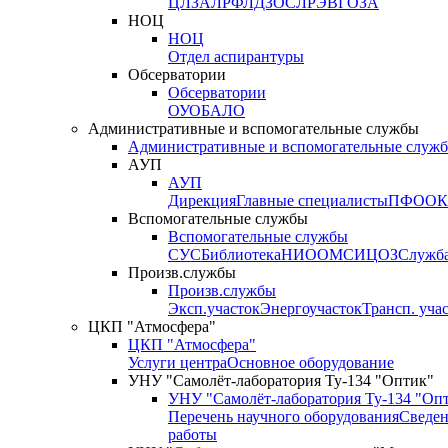
ЦЛЗА
ЛРФ
ЛДЗОС
ЛРЭВ
ГОЗА
НОЦ
НОЦ
Отдел аспирантуры
Обсерватории
Обсерватории
ОУО
БАЛО
Административные и вспомогательные службы
Административные и вспомогательные служ
АУП
АУП
Дирекция
Главные специалисты
ПФО
ОК
Вспомогательные службы
Вспомогательные службы
СУС
Библиотека
НИО
ОМС
ИЦ
ОЗ
Служб
Произв.службы
Произв.службы
Эксп.участок
Энергоучасток
Трансп. уча
ЦКП "Атмосфера"
ЦКП "Атмосфера"
Услуги центра
Основное оборудование
УНУ "Самолёт-лаборатория Ту-134 "Оптик"
УНУ "Самолёт-лаборатория Ту-134 "Оп
Перечень научного оборудования
Сведен
работы