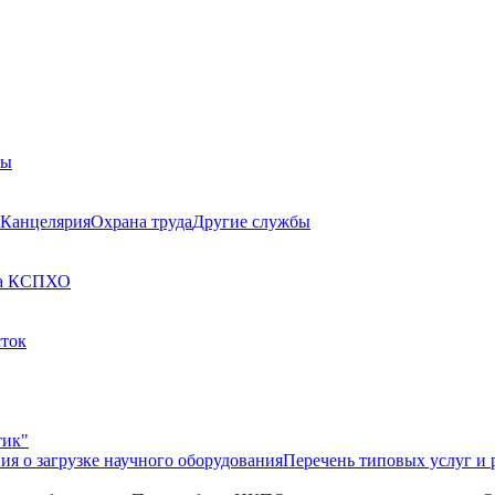
бы
Канцелярия
Охрана труда
Другие службы
а КСП
ХО
сток
тик"
ия о загрузке научного оборудования
Перечень типовых услуг и 