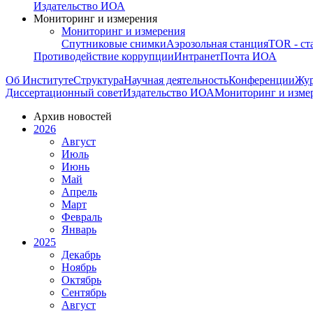
Издательство ИОА
Мониторинг и измерения
Мониторинг и измерения
Спутниковые снимки
Аэрозольная станция
TOR - ст
Противодействие коррупции
Интранет
Почта ИОА
Об Институте
Структура
Научная деятельность
Конференции
Жу
Диссертационный совет
Издательство ИОА
Мониторинг и изме
Архив новостей
2026
Август
Июль
Июнь
Май
Апрель
Март
Февраль
Январь
2025
Декабрь
Ноябрь
Октябрь
Сентябрь
Август