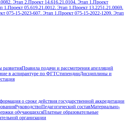
.0082. Этап 2.
Проект 14.616.21.0104. Этап 1.
Проект
п 1.
Проект 05.619.21.0012. Этап 1.
Проект 13.2251.21.0069.
кт 075-15-2023-607. Этап 1.
Проект 075-15-2022-1209. Этап
 развития
Правила подачи и рассмотрения апелляций
ние в аспирантуре по ФГТ
Стипендии
Дисциплины и
естация
формация о сроке действия государственной аккредитации
бования
Руководство
Педагогический состав
Материально-
держки обучающихся
Платные образовательные
ательной организации