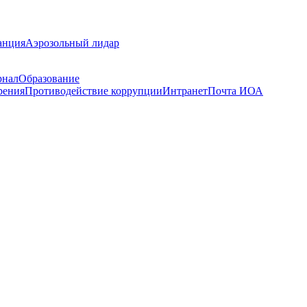
анция
Аэрозольный лидар
рнал
Образование
рения
Противодействие коррупции
Интранет
Почта ИОА