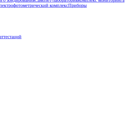
ого зондирования
Самолет-лаборатория
Комплекс мониторинга
пектрофотометрический комплекс
Приборы
 аттестаций