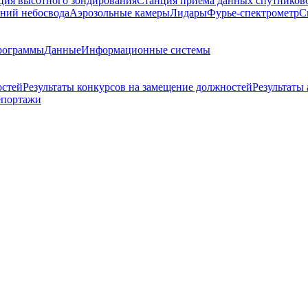
ция высотного зондирования
Станция приема данных спутников
ний небосвода
Аэрозольные камеры
Лидары
Фурье-спектрометр
С
рограммы
Данные
Информационные системы
остей
Результаты конкурсов на замещение должностей
Результаты
епортажи