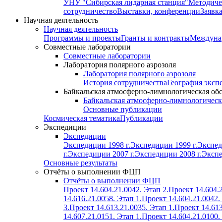
УНУ "Сибирская лидарная станция"
Методиче
сотрудничество
Выставки, конференции
Заявк
Научная деятельность
Научная деятельность
Программы и проекты
Гранты и контракты
Междунар
Совместные лаборатории
Совместные лаборатории
Лаборатория полярного аэрозоля
Лаборатория полярного аэрозоля
История сотрудничества
География эксп
Байкальская атмосферно-лимнологическая об
Байкальская атмосферно-лимнологическ
Основные публикации
Космическая тематика
Публикации
Экспедиции
Экспедиции
Экспедиции 1998 г.
Экспедиции 1999 г.
Экспед
г.
Экспедиции 2007 г.
Экспедиции 2008 г.
Экспе
Основные результаты
Отчёты о выполнении ФЦП
Отчёты о выполнении ФЦП
Проект 14.604.21.0042. Этап 2.
Проект 14.604.2
14.616.21.0058. Этап 1.
Проект 14.604.21.0042.
3.
Проект 14.613.21.0035. Этап 1.
Проект 14.613
14.607.21.0151. Этап 1.
Проект 14.604.21.0100.