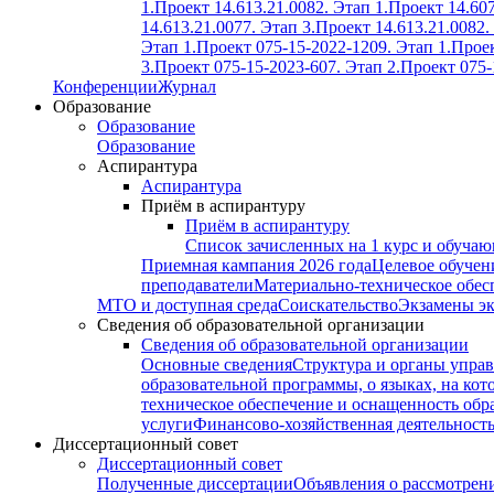
1.
Проект 14.613.21.0082. Этап 1.
Проект 14.607
14.613.21.0077. Этап 3.
Проект 14.613.21.0082.
Этап 1.
Проект 075-15-2022-1209. Этап 1.
Проек
3.
Проект 075-15-2023-607. Этап 2.
Проект 075-
Конференции
Журнал
Образование
Образование
Образование
Аспирантура
Аспирантура
Приём в аспирантуру
Приём в аспирантуру
Список зачисленных на 1 курс и обуча
Приемная кампания 2026 года
Целевое обучен
преподаватели
Материально-техническое обес
МТО и доступная среда
Соискательство
Экзамены э
Сведения об образовательной организации
Сведения об образовательной организации
Основные сведения
Структура и органы управ
образовательной программы, о языках, на кот
техническое обеспечение и оснащенность обра
услуги
Финансово-хозяйственная деятельност
Диссертационный совет
Диссертационный совет
Полученные диссертации
Объявления о рассмотрен