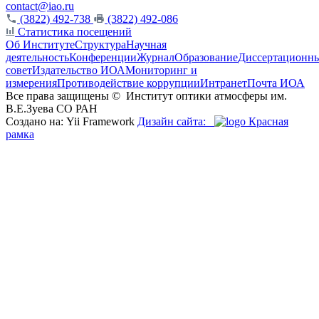
contact@iao.ru
(3822) 492-738
(3822) 492-086
Статистика посещений
Об Институте
Структура
Научная
деятельность
Конференции
Журнал
Образование
Диссертационн
совет
Издательство ИОА
Мониторинг и
измерения
Противодействие коррупции
Интранет
Почта ИОА
Все права защищены ©
Институт оптики атмосферы им.
В.Е.Зуева СО РАН
Создано на: Yii Framework
Дизайн сайта:
Красная
рамка