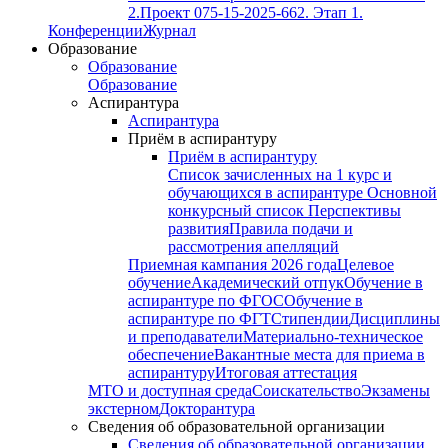
2.
Проект 075-15-2025-662. Этап 1.
Конференции
Журнал
Образование
Образование
Образование
Аспирантура
Аспирантура
Приём в аспирантуру
Приём в аспирантуру
Список зачисленных на 1 курс и
обучающихся в аспирантуре
Основной
конкурсный список
Перспективы
развития
Правила подачи и
рассмотрения апелляций
Приемная кампания 2026 года
Целевое
обучение
Академический отпук
Обучение в
аспирантуре по ФГОС
Обучение в
аспирантуре по ФГТ
Стипендии
Дисциплины
и преподаватели
Материально-техническое
обеспечение
Вакантные места для приема в
аспирантуру
Итоговая аттестация
МТО и доступная среда
Соискательство
Экзамены
экстерном
Докторантура
Сведения об образовательной организации
Сведения об образовательной организации