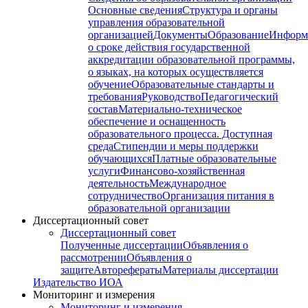
Основные сведения
Структура и органы
управления образовательной
организацией
Документы
Образование
Информ
о сроке действия государственной
аккредитации образовательной программы,
о языках, на которых осуществляется
обучение
Образовательные стандарты и
требования
Руководство
Педагогический
состав
Материально-техническое
обеспечение и оснащенность
образовательного процесса. Доступная
среда
Стипендии и меры поддержки
обучающихся
Платные образовательные
услуги
Финансово-хозяйственная
деятельность
Международное
сотрудничество
Организация питания в
образовательной организации
Диссертационный совет
Диссертационный совет
Полученные диссертации
Объявления о
рассмотрении
Объявления о
защите
Авторефераты
Материалы диссертации
Издательство ИОА
Мониторинг и измерения
Мониторинг и измерения