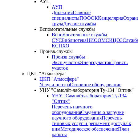
АУП
АУП
Дирекция
Главные
специалисты
ПФО
ОК
Канцелярия
Охран
труда
Другие службы
Вспомогательные службы
Вспомогательные службы
СУС
Библиотека
НИО
ОМС
ИЦ
ОЗ
Служб
КСП
ХО
Произв.службы
Произв.службы
Эксп.участок
Энергоучасток
Трансп.
участок
ЦКП "Атмосфера"
ЦКП "Атмосфера"
Услуги центра
Основное оборудование
УНУ "Самолёт-лаборатория Ту-134 "Оптик"
УНУ "Самолёт-лаборатория Ту-134
"Оптик"
Перечень научного
оборудования
Сведения о загрузке
научного оборудования
Перечень
типовых услуг и регламент доступа к
ним
Методическое обеспечение
План
работы