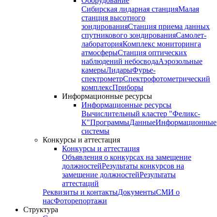
Оборудование
Сибирская лидарная станция
Малая
станция высотного
зондирования
Станция приема данных
спутникового зондирования
Самолет-
лаборатория
Комплекс мониторинга
атмосферы
Станция оптических
наблюдений небосвода
Аэрозольные
камеры
Лидары
Фурье-
спектрометр
Спектрофотометрический
комплекс
Приборы
Информационные ресурсы
Информационные ресурсы
Вычислительный кластер "Феликс-
К"
Программы
Данные
Информационные
системы
Конкурсы и аттестация
Конкурсы и аттестация
Объявления о конкурсах на замещение
должностей
Результаты конкурсов на
замещение должностей
Результаты
аттестаций
Реквизиты и контакты
Документы
СМИ о
нас
Фоторепортажи
Структура