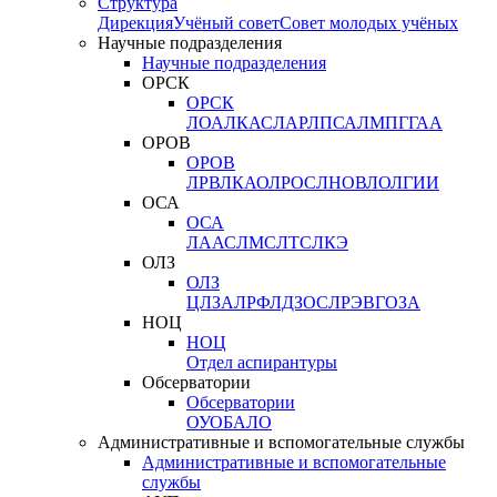
Структура
Дирекция
Учёный совет
Совет молодых учёных
Научные подразделения
Научные подразделения
ОРСК
ОРСК
ЛОА
ЛКАС
ЛАР
ЛПСА
ЛМПГ
ГАА
ОРОВ
ОРОВ
ЛРВ
ЛКАО
ЛРОС
ЛНОВ
ЛОЛ
ГИИ
ОСА
ОСА
ЛААС
ЛМС
ЛТС
ЛКЭ
ОЛЗ
ОЛЗ
ЦЛЗА
ЛРФ
ЛДЗОС
ЛРЭВ
ГОЗА
НОЦ
НОЦ
Отдел аспирантуры
Обсерватории
Обсерватории
ОУО
БАЛО
Административные и вспомогательные службы
Административные и вспомогательные
службы