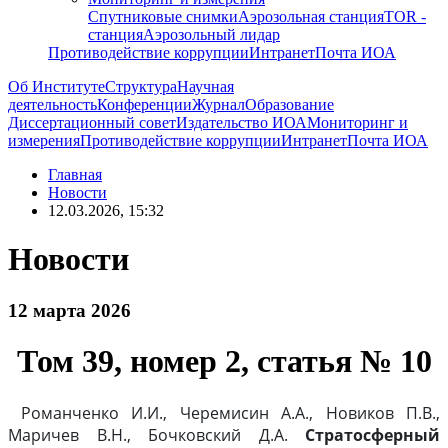
Спутниковые снимки
Аэрозольная станция
TOR -
станция
Аэрозольный лидар
Противодействие коррупции
Интранет
Почта ИОА
Об Институте
Структура
Научная
деятельность
Конференции
Журнал
Образование
Диссертационный совет
Издательство ИОА
Мониторинг и
измерения
Противодействие коррупции
Интранет
Почта ИОА
Главная
Новости
12.03.2026, 15:32
Новости
12 марта 2026
Том 39, номер 2, статья № 10
Романченко И.И., Черемисин А.А., Новиков П.В.,
Маричев В.Н., Бочковский Д.А.
Стратосферный