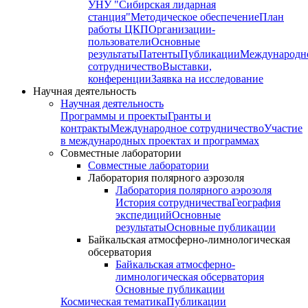
УНУ "Сибирская лидарная
станция"
Методическое обеспечение
План
работы ЦКП
Организации-
пользователи
Основные
результаты
Патенты
Публикации
Международн
сотрудничество
Выставки,
конференции
Заявка на исследование
Научная деятельность
Научная деятельность
Программы и проекты
Гранты и
контракты
Международное сотрудничество
Участие
в международных проектах и программах
Совместные лаборатории
Совместные лаборатории
Лаборатория полярного аэрозоля
Лаборатория полярного аэрозоля
История сотрудничества
География
экспедиций
Основные
результаты
Основные публикации
Байкальская атмосферно-лимнологическая
обсерватория
Байкальская атмосферно-
лимнологическая обсерватория
Основные публикации
Космическая тематика
Публикации