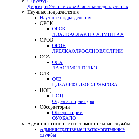
Структура
Дирекция
Учёный совет
Совет молодых учёных
Научные подразделения
Научные подразделения
ОРСК
ОРСК
ЛОА
ЛКАС
ЛАР
ЛПСА
ЛМПГ
ГАА
ОРОВ
ОРОВ
ЛРВ
ЛКАО
ЛРОС
ЛНОВ
ЛОЛ
ГИИ
ОСА
ОСА
ЛААС
ЛМС
ЛТС
ЛКЭ
ОЛЗ
ОЛЗ
ЦЛЗА
ЛРФ
ЛДЗОС
ЛРЭВ
ГОЗА
НОЦ
НОЦ
Отдел аспирантуры
Обсерватории
Обсерватории
ОУО
БАЛО
Административные и вспомогательные службы
Административные и вспомогательные
службы