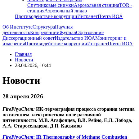
Спутниковые снимки
Аэрозольная станция
TOR -
станция
Аэрозольный лидар
Противодействие коррупции
Интранет
Почта ИОА
Об Институте
Структура
Научная
деятельность
Конференции
Журнал
Образование
Диссертационный совет
Издательство ИОА
Мониторинг и
измерения
Противодействие коррупции
Интранет
Почта ИОА
Главная
Новости
28.04.2026, 10:44
Новости
28 апреля 2026
FirePhysChem:
ИК-термография процесса сгорания метана
во внешнем электрическом поле различной
интенсивности. М.В. Агафонцев, В.В. Рейно, Е.Л. Лобода,
А.А. Старосельцева, Д.П. Касымов
FirePhysChem
: IR Thermography of Methane Combustion