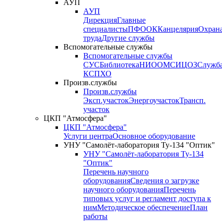
АУП
АУП
Дирекция
Главные
специалисты
ПФО
ОК
Канцелярия
Охран
труда
Другие службы
Вспомогательные службы
Вспомогательные службы
СУС
Библиотека
НИО
ОМС
ИЦ
ОЗ
Служб
КСП
ХО
Произв.службы
Произв.службы
Эксп.участок
Энергоучасток
Трансп.
участок
ЦКП "Атмосфера"
ЦКП "Атмосфера"
Услуги центра
Основное оборудование
УНУ "Самолёт-лаборатория Ту-134 "Оптик"
УНУ "Самолёт-лаборатория Ту-134
"Оптик"
Перечень научного
оборудования
Сведения о загрузке
научного оборудования
Перечень
типовых услуг и регламент доступа к
ним
Методическое обеспечение
План
работы