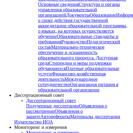
Основные сведения
Структура и органы
управления образовательной
организацией
Документы
Образование
Информ
о сроке действия государственной
аккредитации образовательной программы,
о языках, на которых осуществляется
обучение
Образовательные стандарты и
требования
Руководство
Педагогический
состав
Материально-техническое
обеспечение и оснащенность
образовательного процесса. Доступная
среда
Стипендии и меры поддержки
обучающихся
Платные образовательные
услуги
Финансово-хозяйственная
деятельность
Международное
сотрудничество
Организация питания в
образовательной организации
Диссертационный совет
Диссертационный совет
Полученные диссертации
Объявления о
рассмотрении
Объявления о
защите
Авторефераты
Материалы диссертации
Издательство ИОА
Мониторинг и измерения
Мониторинг и измерения