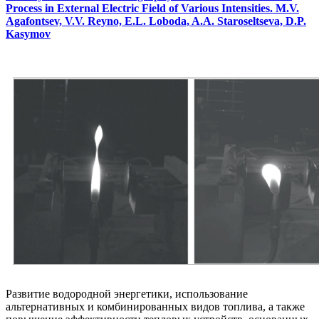
Process in External Electric Field of Various Intensities. M.V.
Agafontsev, V.V. Reyno, E.L. Loboda, A.A. Staroseltseva, D.P.
Kasymov
Развитие водородной энергетики, использование
альтернативных и комбинированных видов топлива, а также