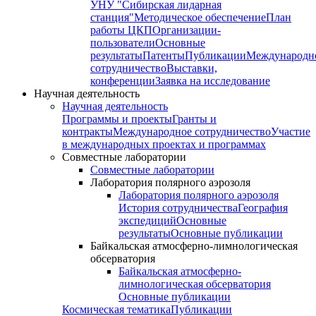
УНУ "Сибирская лидарная
станция"
Методическое обеспечение
План
работы ЦКП
Организации-
пользователи
Основные
результаты
Патенты
Публикации
Международн
сотрудничество
Выставки,
конференции
Заявка на исследование
Научная деятельность
Научная деятельность
Программы и проекты
Гранты и
контракты
Международное сотрудничество
Участие
в международных проектах и программах
Совместные лаборатории
Совместные лаборатории
Лаборатория полярного аэрозоля
Лаборатория полярного аэрозоля
История сотрудничества
География
экспедиций
Основные
результаты
Основные публикации
Байкальская атмосферно-лимнологическая
обсерватория
Байкальская атмосферно-
лимнологическая обсерватория
Основные публикации
Космическая тематика
Публикации