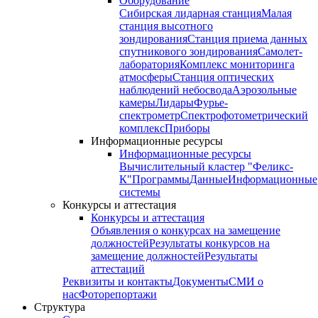
Оборудование
Сибирская лидарная станция
Малая
станция высотного
зондирования
Станция приема данных
спутникового зондирования
Самолет-
лаборатория
Комплекс мониторинга
атмосферы
Станция оптических
наблюдений небосвода
Аэрозольные
камеры
Лидары
Фурье-
спектрометр
Спектрофотометрический
комплекс
Приборы
Информационные ресурсы
Информационные ресурсы
Вычислительный кластер "Феликс-
К"
Программы
Данные
Информационные
системы
Конкурсы и аттестация
Конкурсы и аттестация
Объявления о конкурсах на замещение
должностей
Результаты конкурсов на
замещение должностей
Результаты
аттестаций
Реквизиты и контакты
Документы
СМИ о
нас
Фоторепортажи
Структура