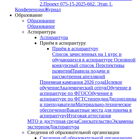
2.
Проект 075-15-2025-662. Этап 1.
Конференции
Журнал
Образование
Образование
Образование
Аспирантура
Аспирантура
Приём в аспирантуру
Приём в аспирантуру
Список зачисленных на 1 курс и
обучающихся в аспирантуре
Основной
конкурсный список
Перспективы
развития
Правила подачи и
рассмотрения апелляций
Приемная кампания 2026 года
Целевое
обучение
Академический отпук
Обучение в
аспирантуре по ФГОС
Обучение в
аспирантуре по ФГТ
Стипендии
Дисциплины
и преподаватели
Материально-техническое
обеспечение
Вакантные места для приема в
аспирантуру
Итоговая аттестация
МТО и доступная среда
Соискательство
Экзамены
экстерном
Докторантура
Сведения об образовательной организации
Сведения об образовательной организации