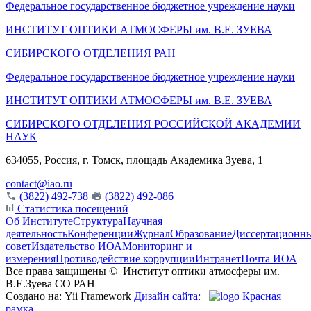
Федеральное государственное бюджетное учреждение науки
ИНСТИТУТ ОПТИКИ АТМОСФЕРЫ
им.
В.Е. ЗУЕВА
СИБИРСКОГО ОТДЕЛЕНИЯ РАН
Федеральное государственное бюджетное учреждение науки
ИНСТИТУТ ОПТИКИ АТМОСФЕРЫ
им.
В.Е. ЗУЕВА
СИБИРСКОГО ОТДЕЛЕНИЯ РОССИЙСКОЙ АКАДЕМИИ
НАУК
634055, Россия, г. Томск, площадь Академика Зуева, 1
contact@iao.ru
(3822) 492-738
(3822) 492-086
Статистика посещений
Об Институте
Структура
Научная
деятельность
Конференции
Журнал
Образование
Диссертационн
совет
Издательство ИОА
Мониторинг и
измерения
Противодействие коррупции
Интранет
Почта ИОА
Все права защищены ©
Институт оптики атмосферы им.
В.Е.Зуева СО РАН
Создано на: Yii Framework
Дизайн сайта:
Красная
рамка