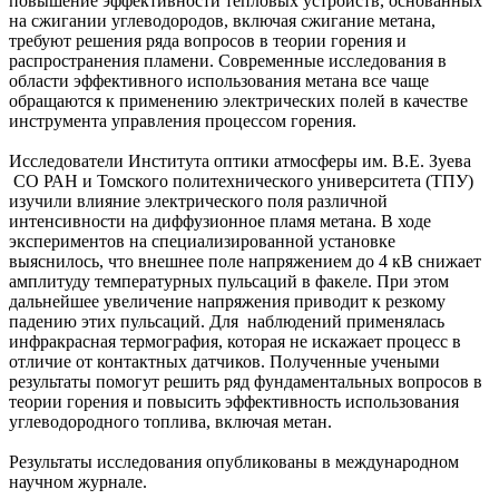
повышение эффективности тепловых устройств, основанных
на сжигании углеводородов, включая сжигание метана,
требуют решения ряда вопросов в теории горения и
распространения пламени. Современные исследования в
области эффективного использования метана все чаще
обращаются к применению электрических полей в качестве
инструмента управления процессом горения.
Исследователи Института оптики атмосферы им. В.Е. Зуева
СО РАН и Томского политехнического университета (ТПУ)
изучили влияние электрического поля различной
интенсивности на диффузионное пламя метана. В ходе
экспериментов на специализированной установке
выяснилось, что внешнее поле напряжением до 4 кВ снижает
амплитуду температурных пульсаций в факеле. При этом
дальнейшее увеличение напряжения приводит к резкому
падению этих пульсаций. Для наблюдений применялась
инфракрасная термография, которая не искажает процесс в
отличие от контактных датчиков. Полученные учеными
результаты помогут решить ряд фундаментальных вопросов в
теории горения и повысить эффективность использования
углеводородного топлива, включая метан.
Результаты исследования опубликованы в международном
научном журнале.