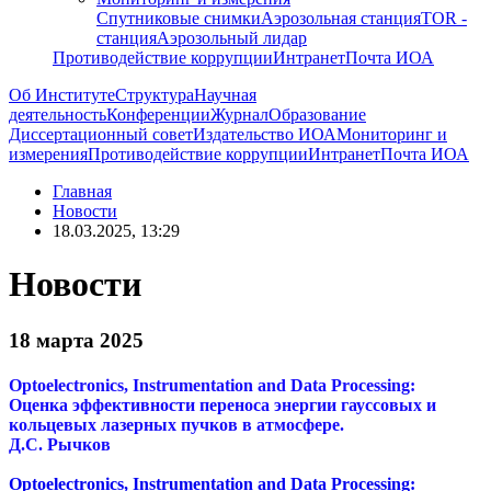
Спутниковые снимки
Аэрозольная станция
TOR -
станция
Аэрозольный лидар
Противодействие коррупции
Интранет
Почта ИОА
Об Институте
Структура
Научная
деятельность
Конференции
Журнал
Образование
Диссертационный совет
Издательство ИОА
Мониторинг и
измерения
Противодействие коррупции
Интранет
Почта ИОА
Главная
Новости
18.03.2025, 13:29
Новости
18 марта 2025
Optoelectronics, Instrumentation and Data Processing:
Оценка эффективности переноса энергии гауссовых и
кольцевых лазерных пучков в атмосфере.
Д.С. Рычков
Optoelectronics, Instrumentation and Data Processing: