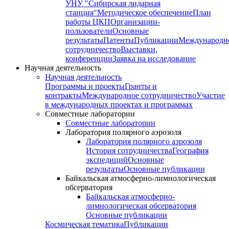
УНУ "Сибирская лидарная
станция"
Методическое обеспечение
План
работы ЦКП
Организации-
пользователи
Основные
результаты
Патенты
Публикации
Международн
сотрудничество
Выставки,
конференции
Заявка на исследование
Научная деятельность
Научная деятельность
Программы и проекты
Гранты и
контракты
Международное сотрудничество
Участие
в международных проектах и программах
Совместные лаборатории
Совместные лаборатории
Лаборатория полярного аэрозоля
Лаборатория полярного аэрозоля
История сотрудничества
География
экспедиций
Основные
результаты
Основные публикации
Байкальская атмосферно-лимнологическая
обсерватория
Байкальская атмосферно-
лимнологическая обсерватория
Основные публикации
Космическая тематика
Публикации