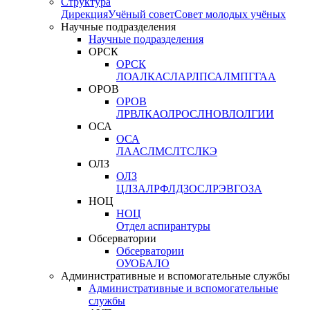
Структура
Дирекция
Учёный совет
Совет молодых учёных
Научные подразделения
Научные подразделения
ОРСК
ОРСК
ЛОА
ЛКАС
ЛАР
ЛПСА
ЛМПГ
ГАА
ОРОВ
ОРОВ
ЛРВ
ЛКАО
ЛРОС
ЛНОВ
ЛОЛ
ГИИ
ОСА
ОСА
ЛААС
ЛМС
ЛТС
ЛКЭ
ОЛЗ
ОЛЗ
ЦЛЗА
ЛРФ
ЛДЗОС
ЛРЭВ
ГОЗА
НОЦ
НОЦ
Отдел аспирантуры
Обсерватории
Обсерватории
ОУО
БАЛО
Административные и вспомогательные службы
Административные и вспомогательные
службы