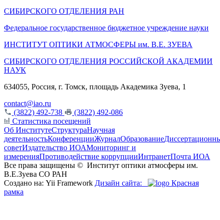
СИБИРСКОГО ОТДЕЛЕНИЯ РАН
Федеральное государственное бюджетное учреждение науки
ИНСТИТУТ ОПТИКИ АТМОСФЕРЫ
им.
В.Е. ЗУЕВА
СИБИРСКОГО ОТДЕЛЕНИЯ РОССИЙСКОЙ АКАДЕМИИ
НАУК
634055, Россия, г. Томск, площадь Академика Зуева, 1
contact@iao.ru
(3822) 492-738
(3822) 492-086
Статистика посещений
Об Институте
Структура
Научная
деятельность
Конференции
Журнал
Образование
Диссертационн
совет
Издательство ИОА
Мониторинг и
измерения
Противодействие коррупции
Интранет
Почта ИОА
Все права защищены ©
Институт оптики атмосферы им.
В.Е.Зуева СО РАН
Создано на: Yii Framework
Дизайн сайта:
Красная
рамка