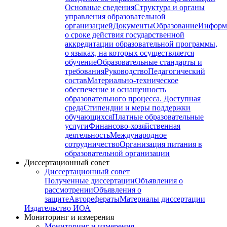
Основные сведения
Структура и органы
управления образовательной
организацией
Документы
Образование
Информ
о сроке действия государственной
аккредитации образовательной программы,
о языках, на которых осуществляется
обучение
Образовательные стандарты и
требования
Руководство
Педагогический
состав
Материально-техническое
обеспечение и оснащенность
образовательного процесса. Доступная
среда
Стипендии и меры поддержки
обучающихся
Платные образовательные
услуги
Финансово-хозяйственная
деятельность
Международное
сотрудничество
Организация питания в
образовательной организации
Диссертационный совет
Диссертационный совет
Полученные диссертации
Объявления о
рассмотрении
Объявления о
защите
Авторефераты
Материалы диссертации
Издательство ИОА
Мониторинг и измерения
Мониторинг и измерения