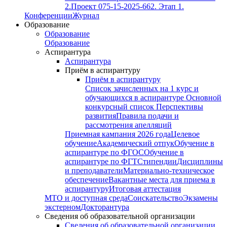
2.
Проект 075-15-2025-662. Этап 1.
Конференции
Журнал
Образование
Образование
Образование
Аспирантура
Аспирантура
Приём в аспирантуру
Приём в аспирантуру
Список зачисленных на 1 курс и
обучающихся в аспирантуре
Основной
конкурсный список
Перспективы
развития
Правила подачи и
рассмотрения апелляций
Приемная кампания 2026 года
Целевое
обучение
Академический отпук
Обучение в
аспирантуре по ФГОС
Обучение в
аспирантуре по ФГТ
Стипендии
Дисциплины
и преподаватели
Материально-техническое
обеспечение
Вакантные места для приема в
аспирантуру
Итоговая аттестация
МТО и доступная среда
Соискательство
Экзамены
экстерном
Докторантура
Сведения об образовательной организации
Сведения об образовательной организации