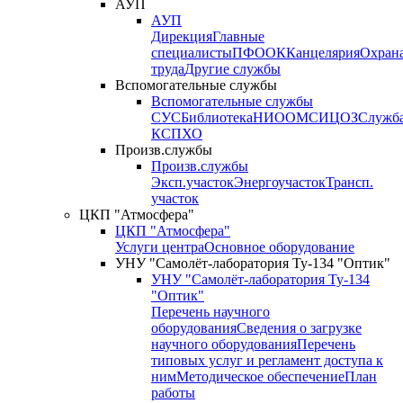
АУП
АУП
Дирекция
Главные
специалисты
ПФО
ОК
Канцелярия
Охран
труда
Другие службы
Вспомогательные службы
Вспомогательные службы
СУС
Библиотека
НИО
ОМС
ИЦ
ОЗ
Служб
КСП
ХО
Произв.службы
Произв.службы
Эксп.участок
Энергоучасток
Трансп.
участок
ЦКП "Атмосфера"
ЦКП "Атмосфера"
Услуги центра
Основное оборудование
УНУ "Самолёт-лаборатория Ту-134 "Оптик"
УНУ "Самолёт-лаборатория Ту-134
"Оптик"
Перечень научного
оборудования
Сведения о загрузке
научного оборудования
Перечень
типовых услуг и регламент доступа к
ним
Методическое обеспечение
План
работы