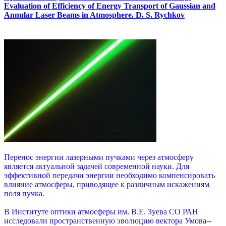
Evaluation of Efficiency of Energy Transport of Gaussian and
Annular Laser Beams in Atmosphere. D. S. Rychkov
Перенос энергии лазерными пучками через атмосферу
является актуальной задачей современной науки. Для
эффективной передачи энергии необходимо компенсировать
влияние атмосферы, приводящее к различным искажениям
поля пучка.
В Институте оптики атмосферы им. В.Е. Зуева СО РАН
исследовали пространственную эволюцию вектора Умова--