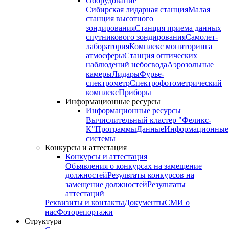
Оборудование
Сибирская лидарная станция
Малая
станция высотного
зондирования
Станция приема данных
спутникового зондирования
Самолет-
лаборатория
Комплекс мониторинга
атмосферы
Станция оптических
наблюдений небосвода
Аэрозольные
камеры
Лидары
Фурье-
спектрометр
Спектрофотометрический
комплекс
Приборы
Информационные ресурсы
Информационные ресурсы
Вычислительный кластер "Феликс-
К"
Программы
Данные
Информационные
системы
Конкурсы и аттестация
Конкурсы и аттестация
Объявления о конкурсах на замещение
должностей
Результаты конкурсов на
замещение должностей
Результаты
аттестаций
Реквизиты и контакты
Документы
СМИ о
нас
Фоторепортажи
Структура