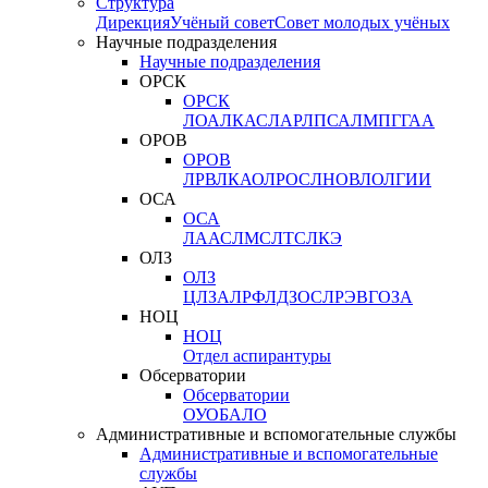
Структура
Дирекция
Учёный совет
Совет молодых учёных
Научные подразделения
Научные подразделения
ОРСК
ОРСК
ЛОА
ЛКАС
ЛАР
ЛПСА
ЛМПГ
ГАА
ОРОВ
ОРОВ
ЛРВ
ЛКАО
ЛРОС
ЛНОВ
ЛОЛ
ГИИ
ОСА
ОСА
ЛААС
ЛМС
ЛТС
ЛКЭ
ОЛЗ
ОЛЗ
ЦЛЗА
ЛРФ
ЛДЗОС
ЛРЭВ
ГОЗА
НОЦ
НОЦ
Отдел аспирантуры
Обсерватории
Обсерватории
ОУО
БАЛО
Административные и вспомогательные службы
Административные и вспомогательные
службы