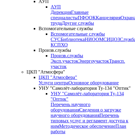
АУП
АУП
Дирекция
Главные
специалисты
ПФО
ОК
Канцелярия
Охран
труда
Другие службы
Вспомогательные службы
Вспомогательные службы
СУС
Библиотека
НИО
ОМС
ИЦ
ОЗ
Служб
КСП
ХО
Произв.службы
Произв.службы
Эксп.участок
Энергоучасток
Трансп.
участок
ЦКП "Атмосфера"
ЦКП "Атмосфера"
Услуги центра
Основное оборудование
УНУ "Самолёт-лаборатория Ту-134 "Оптик"
УНУ "Самолёт-лаборатория Ту-134
"Оптик"
Перечень научного
оборудования
Сведения о загрузке
научного оборудования
Перечень
типовых услуг и регламент доступа к
ним
Методическое обеспечение
План
работы