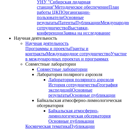
УНУ "Сибирская лидарная
станция"
Методическое обеспечение
План
работы ЦКП
Организации-
пользователи
Основные
результаты
Патенты
Публикации
Международн
сотрудничество
Выставки,
конференции
Заявка на исследование
Научная деятельность
Научная деятельность
Программы и проекты
Гранты и
контракты
Международное сотрудничество
Участие
в международных проектах и программах
Совместные лаборатории
Совместные лаборатории
Лаборатория полярного аэрозоля
Лаборатория полярного аэрозоля
История сотрудничества
География
экспедиций
Основные
результаты
Основные публикации
Байкальская атмосферно-лимнологическая
обсерватория
Байкальская атмосферно-
лимнологическая обсерватория
Основные публикации
Космическая тематика
Публикации