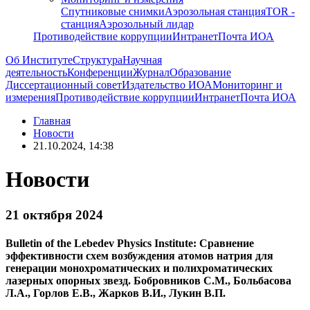
Спутниковые снимки
Аэрозольная станция
TOR -
станция
Аэрозольный лидар
Противодействие коррупции
Интранет
Почта ИОА
Об Институте
Структура
Научная
деятельность
Конференции
Журнал
Образование
Диссертационный совет
Издательство ИОА
Мониторинг и
измерения
Противодействие коррупции
Интранет
Почта ИОА
Главная
Новости
21.10.2024, 14:38
Новости
21 октября 2024
Bulletin of the Lebedev Physics Institute: Сравнение
эффективности схем возбуждения атомов натрия для
генерации монохроматических и полихроматических
лазерных опорных звезд. Бобровников С.М., Больбасова
Л.А., Горлов Е.В., Жарков В.И., Лукин В.П.