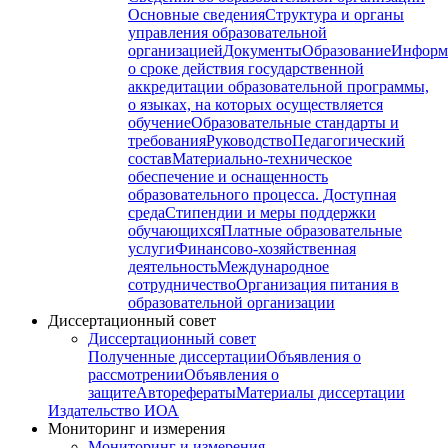
Основные сведения
Структура и органы
управления образовательной
организацией
Документы
Образование
Информ
о сроке действия государственной
аккредитации образовательной программы,
о языках, на которых осуществляется
обучение
Образовательные стандарты и
требования
Руководство
Педагогический
состав
Материально-техническое
обеспечение и оснащенность
образовательного процесса. Доступная
среда
Стипендии и меры поддержки
обучающихся
Платные образовательные
услуги
Финансово-хозяйственная
деятельность
Международное
сотрудничество
Организация питания в
образовательной организации
Диссертационный совет
Диссертационный совет
Полученные диссертации
Объявления о
рассмотрении
Объявления о
защите
Авторефераты
Материалы диссертации
Издательство ИОА
Мониторинг и измерения
Мониторинг и измерения