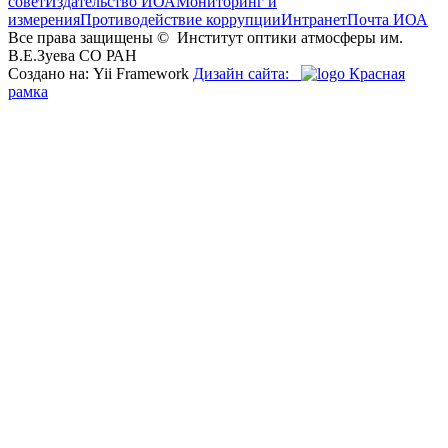
совет
Издательство ИОА
Мониторинг и
измерения
Противодействие коррупции
Интранет
Почта ИОА
Все права защищены ©
Институт оптики атмосферы им.
В.Е.Зуева СО РАН
Создано на: Yii Framework
Дизайн сайта:
Красная
рамка