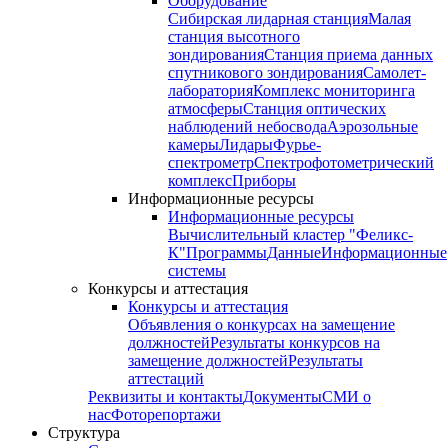
Оборудование
Сибирская лидарная станция
Малая
станция высотного
зондирования
Станция приема данных
спутникового зондирования
Самолет-
лаборатория
Комплекс мониторинга
атмосферы
Станция оптических
наблюдений небосвода
Аэрозольные
камеры
Лидары
Фурье-
спектрометр
Спектрофотометрический
комплекс
Приборы
Информационные ресурсы
Информационные ресурсы
Вычислительный кластер "Феликс-
К"
Программы
Данные
Информационные
системы
Конкурсы и аттестация
Конкурсы и аттестация
Объявления о конкурсах на замещение
должностей
Результаты конкурсов на
замещение должностей
Результаты
аттестаций
Реквизиты и контакты
Документы
СМИ о
нас
Фоторепортажи
Структура