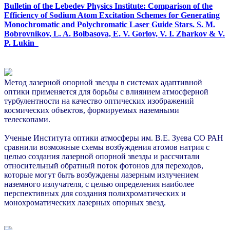
Bulletin of the Lebedev Physics Institute: Comparison of the
Efficiency of Sodium Atom Excitation Schemes for Generating
Monochromatic and Polychromatic Laser Guide Stars. S. M.
Bobrovnikov, L. A. Bolbasova, E. V. Gorlov, V. I. Zharkov & V.
P. Lukin
Метод лазерной опорной звезды в системах адаптивной
оптики применяется для борьбы с влиянием атмосферной
турбулентности на качество оптических изображений
космических объектов, формируемых наземными
телескопами.
Ученые Института оптики атмосферы им. В.Е. Зуева СО РАН
сравнили возможные схемы возбуждения атомов натрия с
целью создания лазерной опорной звезды и рассчитали
относительный обратный поток фотонов для переходов,
которые могут быть возбуждены лазерным излучением
наземного излучателя, с целью определения наиболее
перспективных для создания полихроматических и
монохроматических лазерных опорных звезд.