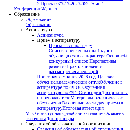
2.
Проект 075-15-2025-662. Этап 1.
Конференции
Журнал
Образование
Образование
Образование
Аспирантура
Аспирантура
Приём в аспирантуру
Приём в аспирантуру
Список зачисленных на 1 курс и
обучающихся в аспирантуре
Основной
конкурсный список
Перспективы
развития
Правила подачи и
рассмотрения апелляций
Приемная кампания 2026 года
Целевое
обучение
Академический отпук
Обучение в
аспирантуре по ФГОС
Обучение в
аспирантуре по ФГТ
Стипендии
Дисциплины
и преподаватели
Материально-техническое
обеспечение
Вакантные места для приема в
аспирантуру
Итоговая аттестация
МТО и доступная среда
Соискательство
Экзамены
экстерном
Докторантура
Сведения об образовательной организации
Сведения об образовательной организации