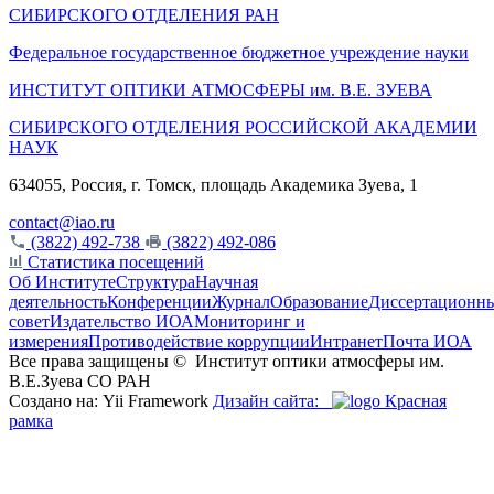
СИБИРСКОГО ОТДЕЛЕНИЯ РАН
Федеральное государственное бюджетное учреждение науки
ИНСТИТУТ ОПТИКИ АТМОСФЕРЫ
им.
В.Е. ЗУЕВА
СИБИРСКОГО ОТДЕЛЕНИЯ РОССИЙСКОЙ АКАДЕМИИ
НАУК
634055, Россия, г. Томск, площадь Академика Зуева, 1
contact@iao.ru
(3822) 492-738
(3822) 492-086
Статистика посещений
Об Институте
Структура
Научная
деятельность
Конференции
Журнал
Образование
Диссертационн
совет
Издательство ИОА
Мониторинг и
измерения
Противодействие коррупции
Интранет
Почта ИОА
Все права защищены ©
Институт оптики атмосферы им.
В.Е.Зуева СО РАН
Создано на: Yii Framework
Дизайн сайта:
Красная
рамка