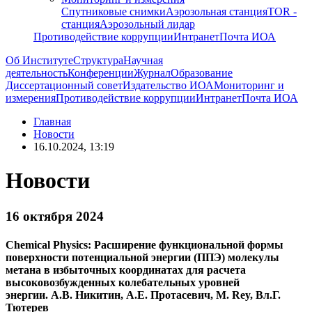
Спутниковые снимки
Аэрозольная станция
TOR -
станция
Аэрозольный лидар
Противодействие коррупции
Интранет
Почта ИОА
Об Институте
Структура
Научная
деятельность
Конференции
Журнал
Образование
Диссертационный совет
Издательство ИОА
Мониторинг и
измерения
Противодействие коррупции
Интранет
Почта ИОА
Главная
Новости
16.10.2024, 13:19
Новости
16 октября 2024
Chemical Physics: Расширение функциональной формы
поверхности потенциальной энергии (ППЭ) молекулы
метана в избыточных координатах для расчета
высоковозбужденных колебательных уровней
энергии. А.В. Никитин, А.Е. Протасевич, M. Rey, Вл.Г.
Тютерев