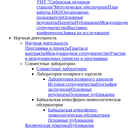
УНУ "Сибирская лидарная
станция"
Методическое обеспечение
План
работы ЦКП
Организации-
пользователи
Основные
результаты
Патенты
Публикации
Международн
сотрудничество
Выставки,
конференции
Заявка на исследование
Научная деятельность
Научная деятельность
Программы и проекты
Гранты и
контракты
Международное сотрудничество
Участие
в международных проектах и программах
Совместные лаборатории
Совместные лаборатории
Лаборатория полярного аэрозоля
Лаборатория полярного аэрозоля
История сотрудничества
География
экспедиций
Основные
результаты
Основные публикации
Байкальская атмосферно-лимнологическая
обсерватория
Байкальская атмосферно-
лимнологическая обсерватория
Основные публикации
Космическая тематика
Публикации