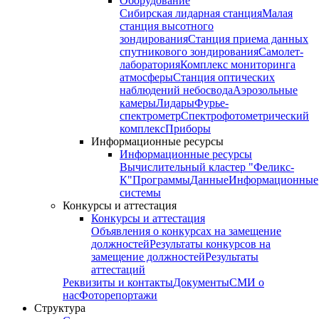
Оборудование
Сибирская лидарная станция
Малая
станция высотного
зондирования
Станция приема данных
спутникового зондирования
Самолет-
лаборатория
Комплекс мониторинга
атмосферы
Станция оптических
наблюдений небосвода
Аэрозольные
камеры
Лидары
Фурье-
спектрометр
Спектрофотометрический
комплекс
Приборы
Информационные ресурсы
Информационные ресурсы
Вычислительный кластер "Феликс-
К"
Программы
Данные
Информационные
системы
Конкурсы и аттестация
Конкурсы и аттестация
Объявления о конкурсах на замещение
должностей
Результаты конкурсов на
замещение должностей
Результаты
аттестаций
Реквизиты и контакты
Документы
СМИ о
нас
Фоторепортажи
Структура