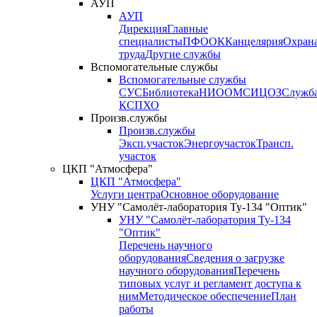
АУП
АУП
Дирекция
Главные
специалисты
ПФО
ОК
Канцелярия
Охран
труда
Другие службы
Вспомогательные службы
Вспомогательные службы
СУС
Библиотека
НИО
ОМС
ИЦ
ОЗ
Служб
КСП
ХО
Произв.службы
Произв.службы
Эксп.участок
Энергоучасток
Трансп.
участок
ЦКП "Атмосфера"
ЦКП "Атмосфера"
Услуги центра
Основное оборудование
УНУ "Самолёт-лаборатория Ту-134 "Оптик"
УНУ "Самолёт-лаборатория Ту-134
"Оптик"
Перечень научного
оборудования
Сведения о загрузке
научного оборудования
Перечень
типовых услуг и регламент доступа к
ним
Методическое обеспечение
План
работы