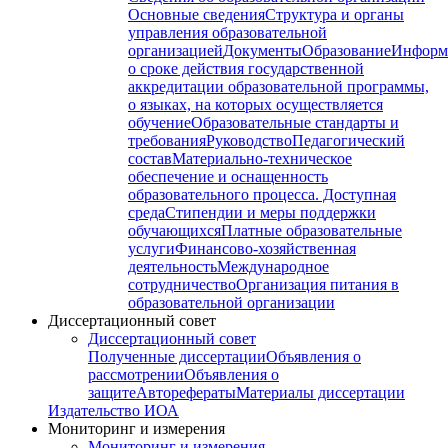
Основные сведения
Структура и органы
управления образовательной
организацией
Документы
Образование
Информ
о сроке действия государственной
аккредитации образовательной программы,
о языках, на которых осуществляется
обучение
Образовательные стандарты и
требования
Руководство
Педагогический
состав
Материально-техническое
обеспечение и оснащенность
образовательного процесса. Доступная
среда
Стипендии и меры поддержки
обучающихся
Платные образовательные
услуги
Финансово-хозяйственная
деятельность
Международное
сотрудничество
Организация питания в
образовательной организации
Диссертационный совет
Диссертационный совет
Полученные диссертации
Объявления о
рассмотрении
Объявления о
защите
Авторефераты
Материалы диссертации
Издательство ИОА
Мониторинг и измерения
Мониторинг и измерения