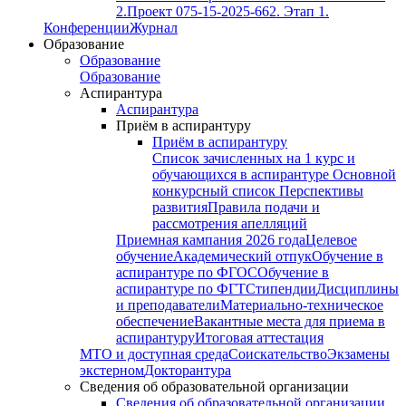
2.
Проект 075-15-2025-662. Этап 1.
Конференции
Журнал
Образование
Образование
Образование
Аспирантура
Аспирантура
Приём в аспирантуру
Приём в аспирантуру
Список зачисленных на 1 курс и
обучающихся в аспирантуре
Основной
конкурсный список
Перспективы
развития
Правила подачи и
рассмотрения апелляций
Приемная кампания 2026 года
Целевое
обучение
Академический отпук
Обучение в
аспирантуре по ФГОС
Обучение в
аспирантуре по ФГТ
Стипендии
Дисциплины
и преподаватели
Материально-техническое
обеспечение
Вакантные места для приема в
аспирантуру
Итоговая аттестация
МТО и доступная среда
Соискательство
Экзамены
экстерном
Докторантура
Сведения об образовательной организации
Сведения об образовательной организации