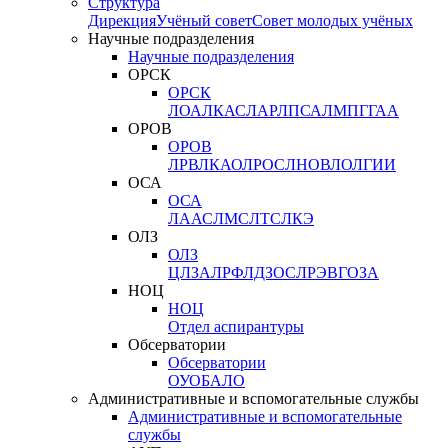
Структура
Дирекция
Учёный совет
Совет молодых учёных
Научные подразделения
Научные подразделения
ОРСК
ОРСК
ЛОА
ЛКАС
ЛАР
ЛПСА
ЛМПГ
ГАА
ОРОВ
ОРОВ
ЛРВ
ЛКАО
ЛРОС
ЛНОВ
ЛОЛ
ГИИ
ОСА
ОСА
ЛААС
ЛМС
ЛТС
ЛКЭ
ОЛЗ
ОЛЗ
ЦЛЗА
ЛРФ
ЛДЗОС
ЛРЭВ
ГОЗА
НОЦ
НОЦ
Отдел аспирантуры
Обсерватории
Обсерватории
ОУО
БАЛО
Административные и вспомогательные службы
Административные и вспомогательные
службы