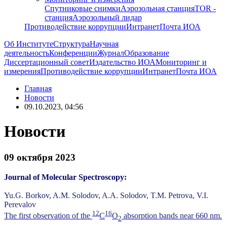
Спутниковые снимки
Аэрозольная станция
TOR -
станция
Аэрозольный лидар
Противодействие коррупции
Интранет
Почта ИОА
Об Институте
Структура
Научная
деятельность
Конференции
Журнал
Образование
Диссертационный совет
Издательство ИОА
Мониторинг и
измерения
Противодействие коррупции
Интранет
Почта ИОА
Главная
Новости
09.10.2023, 04:56
Новости
09 октября 2023
Journal of Molecular Spectroscopy:
Yu.G. Borkov, A.M. Solodov, A.A. Solodov, T.M. Petrova, V.I.
Perevalov
12
16
The first observation of the
C
O
absorption bands near 660 nm.
2