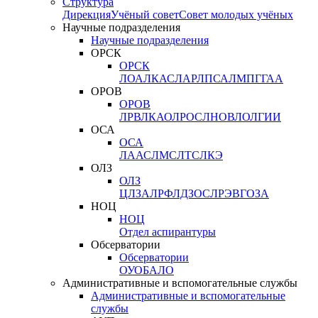
Структура
Дирекция
Учёный совет
Совет молодых учёных
Научные подразделения
Научные подразделения
ОРСК
ОРСК
ЛОА
ЛКАС
ЛАР
ЛПСА
ЛМПГ
ГАА
ОРОВ
ОРОВ
ЛРВ
ЛКАО
ЛРОС
ЛНОВ
ЛОЛ
ГИИ
ОСА
ОСА
ЛААС
ЛМС
ЛТС
ЛКЭ
ОЛЗ
ОЛЗ
ЦЛЗА
ЛРФ
ЛДЗОС
ЛРЭВ
ГОЗА
НОЦ
НОЦ
Отдел аспирантуры
Обсерватории
Обсерватории
ОУО
БАЛО
Административные и вспомогательные службы
Административные и вспомогательные
службы