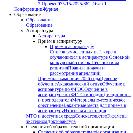
2.
Проект 075-15-2025-662. Этап 1.
Конференции
Журнал
Образование
Образование
Образование
Аспирантура
Аспирантура
Приём в аспирантуру
Приём в аспирантуру
Список зачисленных на 1 курс и
обучающихся в аспирантуре
Основной
конкурсный список
Перспективы
развития
Правила подачи и
рассмотрения апелляций
Приемная кампания 2026 года
Целевое
обучение
Академический отпук
Обучение в
аспирантуре по ФГОС
Обучение в
аспирантуре по ФГТ
Стипендии
Дисциплины
и преподаватели
Материально-техническое
обеспечение
Вакантные места для приема в
аспирантуру
Итоговая аттестация
МТО и доступная среда
Соискательство
Экзамены
экстерном
Докторантура
Сведения об образовательной организации
Сведения об образовательной организации