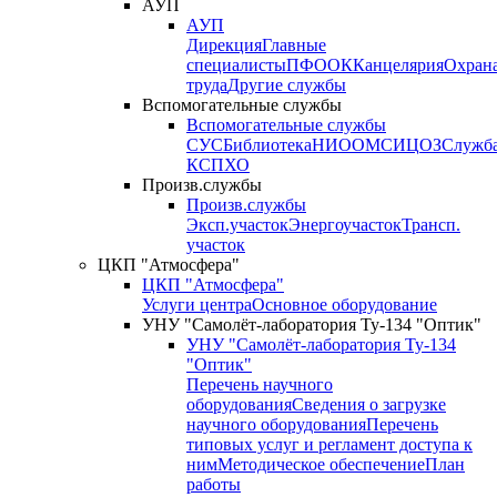
АУП
АУП
Дирекция
Главные
специалисты
ПФО
ОК
Канцелярия
Охран
труда
Другие службы
Вспомогательные службы
Вспомогательные службы
СУС
Библиотека
НИО
ОМС
ИЦ
ОЗ
Служб
КСП
ХО
Произв.службы
Произв.службы
Эксп.участок
Энергоучасток
Трансп.
участок
ЦКП "Атмосфера"
ЦКП "Атмосфера"
Услуги центра
Основное оборудование
УНУ "Самолёт-лаборатория Ту-134 "Оптик"
УНУ "Самолёт-лаборатория Ту-134
"Оптик"
Перечень научного
оборудования
Сведения о загрузке
научного оборудования
Перечень
типовых услуг и регламент доступа к
ним
Методическое обеспечение
План
работы