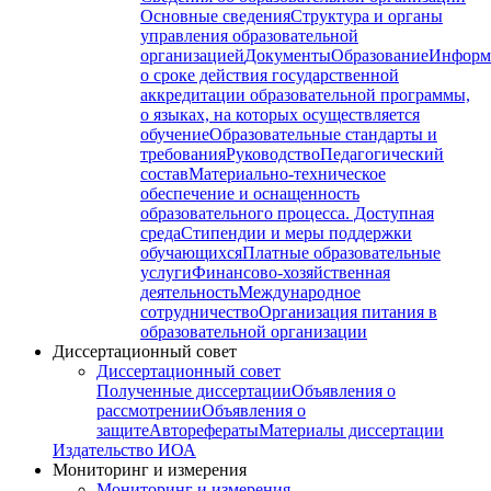
Основные сведения
Структура и органы
управления образовательной
организацией
Документы
Образование
Информ
о сроке действия государственной
аккредитации образовательной программы,
о языках, на которых осуществляется
обучение
Образовательные стандарты и
требования
Руководство
Педагогический
состав
Материально-техническое
обеспечение и оснащенность
образовательного процесса. Доступная
среда
Стипендии и меры поддержки
обучающихся
Платные образовательные
услуги
Финансово-хозяйственная
деятельность
Международное
сотрудничество
Организация питания в
образовательной организации
Диссертационный совет
Диссертационный совет
Полученные диссертации
Объявления о
рассмотрении
Объявления о
защите
Авторефераты
Материалы диссертации
Издательство ИОА
Мониторинг и измерения
Мониторинг и измерения