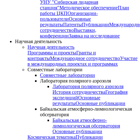
УНУ "Сибирская лидарная
станция"
Методическое обеспечение
План
работы ЦКП
Организации-
пользователи
Основные
результаты
Патенты
Публикации
Международн
сотрудничество
Выставки,
конференции
Заявка на исследование
Научная деятельность
Научная деятельность
Программы и проекты
Гранты и
контракты
Международное сотрудничество
Участие
в международных проектах и программах
Совместные лаборатории
Совместные лаборатории
Лаборатория полярного аэрозоля
Лаборатория полярного аэрозоля
История сотрудничества
География
экспедиций
Основные
результаты
Основные публикации
Байкальская атмосферно-лимнологическая
обсерватория
Байкальская атмосферно-
лимнологическая обсерватория
Основные публикации
Космическая тематика
Публикации