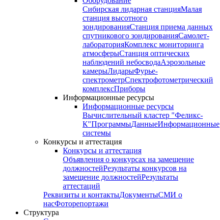
Оборудование
Сибирская лидарная станция
Малая
станция высотного
зондирования
Станция приема данных
спутникового зондирования
Самолет-
лаборатория
Комплекс мониторинга
атмосферы
Станция оптических
наблюдений небосвода
Аэрозольные
камеры
Лидары
Фурье-
спектрометр
Спектрофотометрический
комплекс
Приборы
Информационные ресурсы
Информационные ресурсы
Вычислительный кластер "Феликс-
К"
Программы
Данные
Информационные
системы
Конкурсы и аттестация
Конкурсы и аттестация
Объявления о конкурсах на замещение
должностей
Результаты конкурсов на
замещение должностей
Результаты
аттестаций
Реквизиты и контакты
Документы
СМИ о
нас
Фоторепортажи
Структура