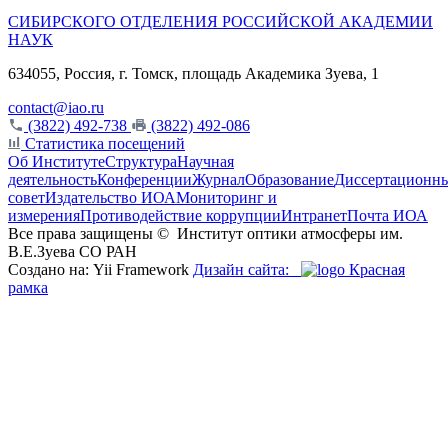
СИБИРСКОГО ОТДЕЛЕНИЯ РОССИЙСКОЙ АКАДЕМИИ
НАУК
634055, Россия, г. Томск, площадь Академика Зуева, 1
contact@iao.ru
(3822) 492-738
(3822) 492-086
Статистика посещений
Об Институте
Структура
Научная
деятельность
Конференции
Журнал
Образование
Диссертационн
совет
Издательство ИОА
Мониторинг и
измерения
Противодействие коррупции
Интранет
Почта ИОА
Все права защищены ©
Институт оптики атмосферы им.
В.Е.Зуева СО РАН
Создано на: Yii Framework
Дизайн сайта:
Красная
рамка