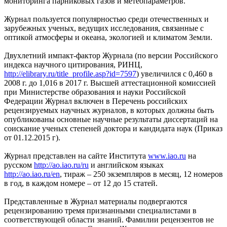
мониторинга парниковых газов и метеопараметров.
Журнал пользуется популярностью среди отечественных и
зарубежных ученых, ведущих исследования, связанные с
оптикой атмосферы и океана, экологией и климатом Земли.
Двухлетний импакт-фактор Журнала (по версии Российского
индекса научного цитирования, РИНЦ,
http://elibrary.ru/title_profile.asp?id=7597
) увеличился с 0,460 в
2008 г. до 1,016 в 2017 г. Высшей аттестационной комиссией
при Министерстве образования и науки Российской
Федерации Журнал включен в Перечень российских
рецензируемых научных журналов, в которых должны быть
опубликованы основные научные результаты диссертаций на
соискание ученых степеней доктора и кандидата наук (Приказ
от 01.12.2015 г).
Журнал представлен на сайте Института
www.iao.ru
на
русском
http://ao.iao.ru/ru
и английском языках
http://ao.iao.ru/en
, тираж – 250 экземпляров в месяц, 12 номеров
в год, в каждом номере – от 12 до 15 статей.
Представленные в Журнал материалы подвергаются
рецензированию тремя признанными специалистами в
соответствующей области знаний. Фамилии рецензентов не