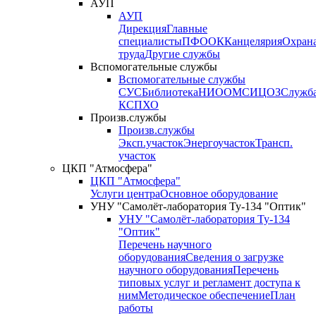
АУП
АУП
Дирекция
Главные
специалисты
ПФО
ОК
Канцелярия
Охран
труда
Другие службы
Вспомогательные службы
Вспомогательные службы
СУС
Библиотека
НИО
ОМС
ИЦ
ОЗ
Служб
КСП
ХО
Произв.службы
Произв.службы
Эксп.участок
Энергоучасток
Трансп.
участок
ЦКП "Атмосфера"
ЦКП "Атмосфера"
Услуги центра
Основное оборудование
УНУ "Самолёт-лаборатория Ту-134 "Оптик"
УНУ "Самолёт-лаборатория Ту-134
"Оптик"
Перечень научного
оборудования
Сведения о загрузке
научного оборудования
Перечень
типовых услуг и регламент доступа к
ним
Методическое обеспечение
План
работы