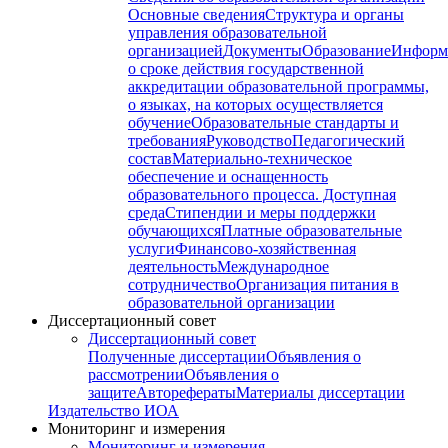
Основные сведения
Структура и органы
управления образовательной
организацией
Документы
Образование
Информ
о сроке действия государственной
аккредитации образовательной программы,
о языках, на которых осуществляется
обучение
Образовательные стандарты и
требования
Руководство
Педагогический
состав
Материально-техническое
обеспечение и оснащенность
образовательного процесса. Доступная
среда
Стипендии и меры поддержки
обучающихся
Платные образовательные
услуги
Финансово-хозяйственная
деятельность
Международное
сотрудничество
Организация питания в
образовательной организации
Диссертационный совет
Диссертационный совет
Полученные диссертации
Объявления о
рассмотрении
Объявления о
защите
Авторефераты
Материалы диссертации
Издательство ИОА
Мониторинг и измерения
Мониторинг и измерения