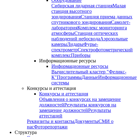
Оборудование
Сибирская лидарная станция
Малая
станция высотного
зондирования
Станция приема данных
спутникового зондирования
Самолет-
лаборатория
Комплекс мониторинга
атмосферы
Станция оптических
наблюдений небосвода
Аэрозольные
камеры
Лидары
Фурье-
спектрометр
Спектрофотометрический
комплекс
Приборы
Информационные ресурсы
Информационные ресурсы
Вычислительный кластер "Феликс-
К"
Программы
Данные
Информационные
системы
Конкурсы и аттестация
Конкурсы и аттестация
Объявления о конкурсах на замещение
должностей
Результаты конкурсов на
замещение должностей
Результаты
аттестаций
Реквизиты и контакты
Документы
СМИ о
нас
Фоторепортажи
Структура