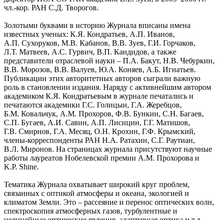
чл.-кор. РАН С.Д. Творогов.
Золотыми буквами в историю Журнала вписаны имена
известных ученых: К.Я. Кондратьев, А.П. Иванов,
А.П. Сухоруков, М.В. Кабанов, В.В. Зуев, Г.И. Горчаков,
Л.Т. Матвеев, А.С. Гурвич, В.П. Кандидов, а также
представители отраслевой науки – П.А. Бакут, Н.В. Чебуркин,
В.В. Морозов, В.В. Валуев, Ю.А. Коняев, А.Б. Игнатьев.
Публикации этих авторитетных авторов сыграли важную
роль в становлении издания. Наряду с активнейшим автором
академиком К.Я. Кондратьевым в журнале печатались и
печатаются академики Г.С. Голицын, Г.А. Жеребцов,
Б.М. Ковальчук, А.М. Прохоров, Ф.В. Бункин, С.Н. Багаев,
С.П. Бугаев, А.И. Савин, А.П. Лисицин, Г.Г. Матишов,
Г.В. Смирнов, Г.А. Месяц, О.Н. Крохин, Г.Ф. Крымский,
члены-корреспонденты РАН Н.А. Ратахин, С.Г. Раутиан,
В.Л. Миронов. На страницах журнала присутствуют научные
работы лауреатов Нобелевской премии А.М. Прохорова и
K.P. Shine.
Тематика Журнала охватывает широкий круг проблем,
связанных с оптикой атмосферы и океана, экологией и
климатом Земли. Это – рассеяние и перенос оптических волн,
спектроскопия атмосферных газов, турбулентные и
нелинейные оптические явления, адаптивная оптика и т.д.