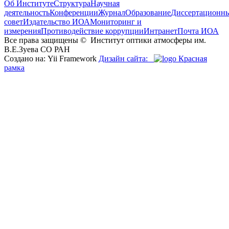
Об Институте
Структура
Научная
деятельность
Конференции
Журнал
Образование
Диссертационн
совет
Издательство ИОА
Мониторинг и
измерения
Противодействие коррупции
Интранет
Почта ИОА
Все права защищены ©
Институт оптики атмосферы им.
В.Е.Зуева СО РАН
Создано на: Yii Framework
Дизайн сайта:
Красная
рамка