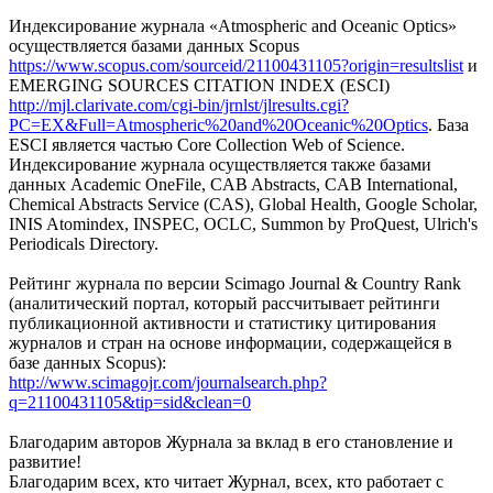
Индексирование журнала «Atmospheric and Oceanic Optics»
осуществляется базами данных Scopus
https://www.scopus.com/sourceid/21100431105?origin=resultslist
и
EMERGING SOURCES CITATION INDEX (ESCI)
http://mjl.clarivate.com/cgi-bin/jrnlst/jlresults.cgi?
PC=EX&Full=Atmospheric%20and%20Oceanic%20Optics
. База
ESCI является частью Core Collection Web of Science.
Индексирование журнала осуществляется также базами
данных Academic OneFile, CAB Abstracts, CAB International,
Chemical Abstracts Service (CAS), Global Health, Google Scholar,
INIS Atomindex, INSPEC, OCLC, Summon by ProQuest, Ulrich's
Periodicals Directory.
Рейтинг журнала по версии Scimago Journal & Country Rank
(аналитический портал, который рассчитывает рейтинги
публикационной активности и статистику цитирования
журналов и стран на основе информации, содержащейся в
базе данных Scopus):
http://www.scimagojr.com/journalsearch.php?
q=21100431105&tip=sid&clean=0
Благодарим авторов Журнала за вклад в его становление и
развитие!
Благодарим всех, кто читает Журнал, всех, кто работает с