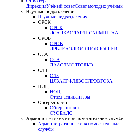
Структура
Дирекция
Учёный совет
Совет молодых учёных
Научные подразделения
Научные подразделения
ОРСК
ОРСК
ЛОА
ЛКАС
ЛАР
ЛПСА
ЛМПГ
ГАА
ОРОВ
ОРОВ
ЛРВ
ЛКАО
ЛРОС
ЛНОВ
ЛОЛ
ГИИ
ОСА
ОСА
ЛААС
ЛМС
ЛТС
ЛКЭ
ОЛЗ
ОЛЗ
ЦЛЗА
ЛРФ
ЛДЗОС
ЛРЭВ
ГОЗА
НОЦ
НОЦ
Отдел аспирантуры
Обсерватории
Обсерватории
ОУО
БАЛО
Административные и вспомогательные службы
Административные и вспомогательные
службы