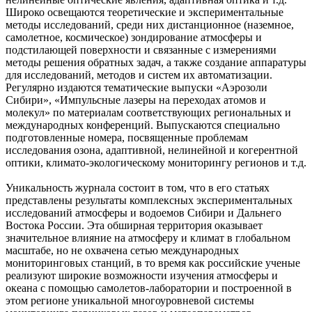
Широко освещаются теоретические и экспериментальные
методы исследований, среди них дистанционное (наземное,
самолетное, космическое) зондирование атмосферы и
подстилающей поверхности и связанные с измерениями
методы решения обратных задач, а также создание аппаратуры
для исследований, методов и систем их автоматизации.
Регулярно издаются тематические выпуски «Аэрозоли
Сибири», «Импульсные лазеры на переходах атомов и
молекул» по материалам соответствующих региональных и
международных конференций. Выпускаются специально
подготовленные номера, посвященные проблемам
исследования озона, адаптивной, нелинейной и когерентной
оптики, климато-экологическому мониторингу регионов и т.д.
Уникальность журнала состоит в том, что в его статьях
представлены результаты комплексных экспериментальных
исследований атмосферы и водоемов Сибири и Дальнего
Востока России. Эта обширная территория оказывает
значительное влияние на атмосферу и климат в глобальном
масштабе, но не охвачена сетью международных
мониторинговых станций, в то время как российские ученые
реализуют широкие возможности изучения атмосферы и
океана с помощью самолетов-лаборатории и построенной в
этом регионе уникальной многоуровневой системы