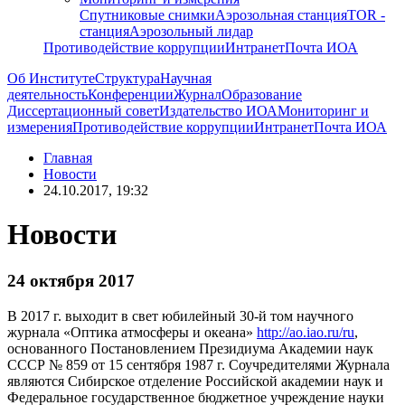
Спутниковые снимки
Аэрозольная станция
TOR -
станция
Аэрозольный лидар
Противодействие коррупции
Интранет
Почта ИОА
Об Институте
Структура
Научная
деятельность
Конференции
Журнал
Образование
Диссертационный совет
Издательство ИОА
Мониторинг и
измерения
Противодействие коррупции
Интранет
Почта ИОА
Главная
Новости
24.10.2017, 19:32
Новости
24 октября 2017
В 2017 г. выходит в свет юбилейный 30-й том научного
журнала «Оптика атмосферы и океана»
http://ao.iao.ru/ru
,
основанного Постановлением Президиума Академии наук
СССР № 859 от 15 сентября 1987 г. Соучредителями Журнала
являются Сибирское отделение Российской академии наук и
Федеральное государственное бюджетное учреждение науки