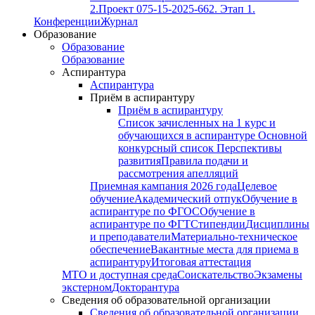
2.
Проект 075-15-2025-662. Этап 1.
Конференции
Журнал
Образование
Образование
Образование
Аспирантура
Аспирантура
Приём в аспирантуру
Приём в аспирантуру
Список зачисленных на 1 курс и
обучающихся в аспирантуре
Основной
конкурсный список
Перспективы
развития
Правила подачи и
рассмотрения апелляций
Приемная кампания 2026 года
Целевое
обучение
Академический отпук
Обучение в
аспирантуре по ФГОС
Обучение в
аспирантуре по ФГТ
Стипендии
Дисциплины
и преподаватели
Материально-техническое
обеспечение
Вакантные места для приема в
аспирантуру
Итоговая аттестация
МТО и доступная среда
Соискательство
Экзамены
экстерном
Докторантура
Сведения об образовательной организации
Сведения об образовательной организации