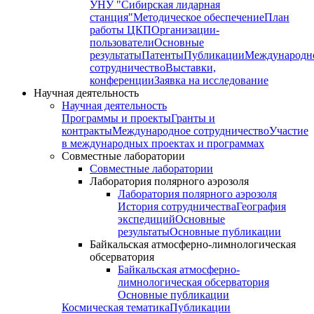
УНУ "Сибирская лидарная
станция"
Методическое обеспечение
План
работы ЦКП
Организации-
пользователи
Основные
результаты
Патенты
Публикации
Международн
сотрудничество
Выставки,
конференции
Заявка на исследование
Научная деятельность
Научная деятельность
Программы и проекты
Гранты и
контракты
Международное сотрудничество
Участие
в международных проектах и программах
Совместные лаборатории
Совместные лаборатории
Лаборатория полярного аэрозоля
Лаборатория полярного аэрозоля
История сотрудничества
География
экспедиций
Основные
результаты
Основные публикации
Байкальская атмосферно-лимнологическая
обсерватория
Байкальская атмосферно-
лимнологическая обсерватория
Основные публикации
Космическая тематика
Публикации