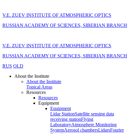
V.E. ZUEV INSTITUTE OF ATMOSPHERIC OPTICS
RUSSIAN ACADEMY OF SCIENCES, SIBERIAN BRANCH
V.E. ZUEV INSTITUTE OF ATMOSPHERIC OPTICS
RUSSIAN ACADEMY OF SCIENCES, SIBERIAN BRANCH
RUS
OLD
About the Institute
About the Institute
Topical Areas
Resources
Resources
Equipment
Equipment
Lidar Station
Satellite sensing data
receiving station
Flying
Laboratory
Atmosphere Monitoring
System
Aerosol chambers
Lidars
Fourier