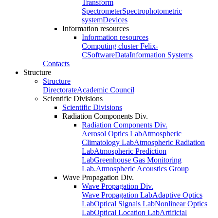
Transform
Spectrometer
Spectrophotometric
system
Devices
Information resources
Information resources
Computing cluster Felix-
C
Software
Data
Information Systems
Contacts
Structure
Structure
Directorate
Academic Council
Scientific Divisions
Scientific Divisions
Radiation Components Div.
Radiation Components Div.
Aerosol Optics Lab
Atmospheric
Climatology Lab
Atmospheric Radiation
Lab
Atmospheric Prediction
Lab
Greenhouse Gas Monitoring
Lab.
Atmospheric Acoustics Group
Wave Propagation Div.
Wave Propagation Div.
Wave Propagation Lab
Adaptive Optics
Lab
Optical Signals Lab
Nonlinear Optics
Lab
Optical Location Lab
Artificial