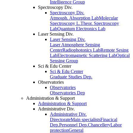
Intelligence Group
Spectroscopy Div.
Spectroscopy Div.
Atmosph. Absorption Lab
Molecular
Spectroscopy L.
Theor. Spectroscopy
Lab
Quantum Electronics Lab
Laser Sensing Div.
Laser Sensing Div.
Laser Atmosphere Sensing
Center
Radiophotonics Lab
Remote Sesing
Lab
Electromagnetic Scattering Lab
Optical
Sensing Group
Sci & Edu Center
Sci & Edu Center
Graduate Studies Dep.
Observatories
Observatories
Observatories Dep
Administration & Support
Administration & Support
Administrative Div.
Administrative Div.
Directorate
Main specialists
Finacical
Dep.
Personnel Dep.
Chancellery
Labor
protection
General