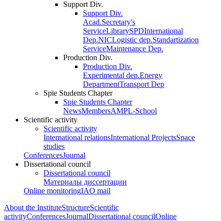
Support Div.
Support Div.
Acad.Secretary's
Service
Library
SPD
International
Dep.
NIC
Logistic dep.
Standartization
Service
Maintenance Dep.
Production Div.
Production Div.
Experimental dep.
Energy
Department
Transport Dep
Spie Students Chapter
Spie Students Chapter
News
Members
AMPL-School
Scientific activity
Scientific activity
International relations
International Projects
Space
studies
Conferences
Journal
Dissertational council
Dissertational council
Материалы диссертации
Online monitoring
IAO mail
About the Institute
Structure
Scientific
activity
Conferences
Journal
Dissertational council
Online