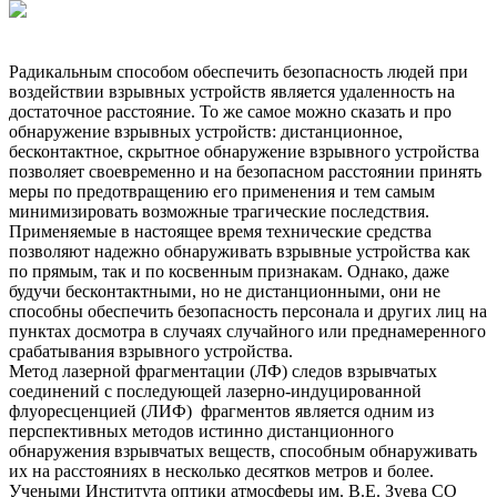
Радикальным способом обеспечить безопасность людей при
воздействии взрывных устройств является удаленность на
достаточное расстояние. То же самое можно сказать и про
обнаружение взрывных устройств: дистанционное,
бесконтактное, скрытное обнаружение взрывного устройства
позволяет своевременно и на безопасном расстоянии принять
меры по предотвращению его применения и тем самым
минимизировать возможные трагические последствия.
Применяемые в настоящее время технические средства
позволяют надежно обнаруживать взрывные устройства как
по прямым, так и по косвенным признакам. Однако, даже
будучи бесконтактными, но не дистанционными, они не
способны обеспечить безопасность персонала и других лиц на
пунктах досмотра в случаях случайного или преднамеренного
срабатывания взрывного устройства.
Метод лазерной фрагментации (ЛФ) следов взрывчатых
соединений с последующей лазерно-индуцированной
флуоресценцией (ЛИФ) фрагментов является одним из
перспективных методов истинно дистанционного
обнаружения взрывчатых веществ, способным обнаруживать
их на расстояниях в несколько десятков метров и более.
Учеными Института оптики атмосферы им. В.Е. Зуева СО