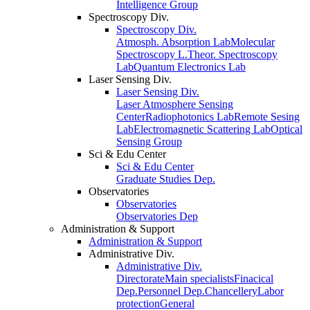
Intelligence Group
Spectroscopy Div.
Spectroscopy Div.
Atmosph. Absorption Lab
Molecular
Spectroscopy L.
Theor. Spectroscopy
Lab
Quantum Electronics Lab
Laser Sensing Div.
Laser Sensing Div.
Laser Atmosphere Sensing
Center
Radiophotonics Lab
Remote Sesing
Lab
Electromagnetic Scattering Lab
Optical
Sensing Group
Sci & Edu Center
Sci & Edu Center
Graduate Studies Dep.
Observatories
Observatories
Observatories Dep
Administration & Support
Administration & Support
Administrative Div.
Administrative Div.
Directorate
Main specialists
Finacical
Dep.
Personnel Dep.
Chancellery
Labor
protection
General