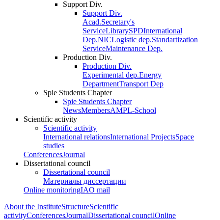
Support Div.
Support Div.
Acad.Secretary's
Service
Library
SPD
International
Dep.
NIC
Logistic dep.
Standartization
Service
Maintenance Dep.
Production Div.
Production Div.
Experimental dep.
Energy
Department
Transport Dep
Spie Students Chapter
Spie Students Chapter
News
Members
AMPL-School
Scientific activity
Scientific activity
International relations
International Projects
Space
studies
Conferences
Journal
Dissertational council
Dissertational council
Материалы диссертации
Online monitoring
IAO mail
About the Institute
Structure
Scientific
activity
Conferences
Journal
Dissertational council
Online