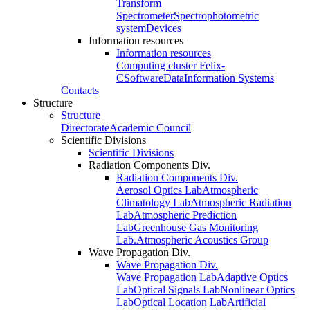
Transform
Spectrometer
Spectrophotometric
system
Devices
Information resources
Information resources
Computing cluster Felix-
C
Software
Data
Information Systems
Contacts
Structure
Structure
Directorate
Academic Council
Scientific Divisions
Scientific Divisions
Radiation Components Div.
Radiation Components Div.
Aerosol Optics Lab
Atmospheric
Climatology Lab
Atmospheric Radiation
Lab
Atmospheric Prediction
Lab
Greenhouse Gas Monitoring
Lab.
Atmospheric Acoustics Group
Wave Propagation Div.
Wave Propagation Div.
Wave Propagation Lab
Adaptive Optics
Lab
Optical Signals Lab
Nonlinear Optics
Lab
Optical Location Lab
Artificial