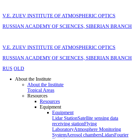
V.E. ZUEV INSTITUTE OF ATMOSPHERIC OPTICS
RUSSIAN ACADEMY OF SCIENCES, SIBERIAN BRANCH
V.E. ZUEV INSTITUTE OF ATMOSPHERIC OPTICS
RUSSIAN ACADEMY OF SCIENCES, SIBERIAN BRANCH
RUS
OLD
About the Institute
About the Institute
Topical Areas
Resources
Resources
Equipment
Equipment
Lidar Station
Satellite sensing data
receiving station
Flying
Laboratory
Atmosphere Monitoring
System
Aerosol chambers
Lidars
Fourier