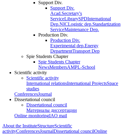
Support Div.
Support Div.
Acad.Secretary's
Service
Library
SPD
International
Dep.
NIC
Logistic dep.
Standartization
Service
Maintenance Dep.
Production Div.
Production Div.
Experimental dep.
Energy
Department
Transport Dep
Spie Students Chapter
Spie Students Chapter
News
Members
AMPL-School
Scientific activity
Scientific activity
International relations
International Projects
Space
studies
Conferences
Journal
Dissertational council
Dissertational council
Материалы диссертации
Online monitoring
IAO mail
About the Institute
Structure
Scientific
activity
Conferences
Journal
Dissertational council
Online