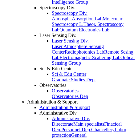
Intelligence Group
Spectroscopy Div.
Spectroscopy Div.
Atmosph. Absorption Lab
Molecular
Spectroscopy L.
Theor. Spectroscopy
Lab
Quantum Electronics Lab
Laser Sensing Div.
Laser Sensing Div.
Laser Atmosphere Sensing
Center
Radiophotonics Lab
Remote Sesing
Lab
Electromagnetic Scattering Lab
Optical
Sensing Group
Sci & Edu Center
Sci & Edu Center
Graduate Studies Dep.
Observatories
Observatories
Observatories Dep
Administration & Support
Administration & Support
Administrative Div.
Administrative Div.
Directorate
Main specialists
Finacical
Dep.
Personnel Dep.
Chancellery
Labor
protection
General