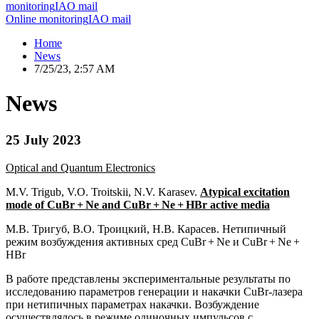
monitoring
IAO mail
Online monitoring
IAO mail
Home
News
7/25/23, 2:57 AM
News
25 July 2023
Optical and Quantum Electronics
M.V. Trigub, V.O. Troitskii, N.V. Karasev.
Atypical excitation
mode of CuBr + Ne and CuBr + Ne + HBr active media
М.В. Тригуб, В.О. Троицкий, Н.В. Карасев. Нетипичный
режим возбуждения активных сред CuBr + Ne и CuBr + Ne +
HBr
В работе представлены экспериментальные результаты по
исследованию параметров генерации и накачки CuBr-лазера
при нетипичных параметрах накачки. Возбуждение
осуществлялось в режиме одиночных импульсов с