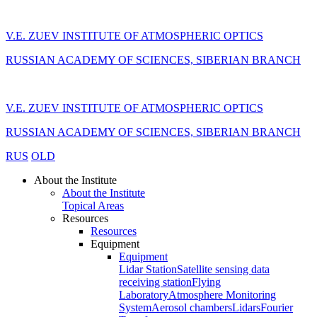
V.E. ZUEV INSTITUTE OF ATMOSPHERIC OPTICS
RUSSIAN ACADEMY OF SCIENCES, SIBERIAN BRANCH
V.E. ZUEV INSTITUTE OF ATMOSPHERIC OPTICS
RUSSIAN ACADEMY OF SCIENCES, SIBERIAN BRANCH
RUS
OLD
About the Institute
About the Institute
Topical Areas
Resources
Resources
Equipment
Equipment
Lidar Station
Satellite sensing data
receiving station
Flying
Laboratory
Atmosphere Monitoring
System
Aerosol chambers
Lidars
Fourier