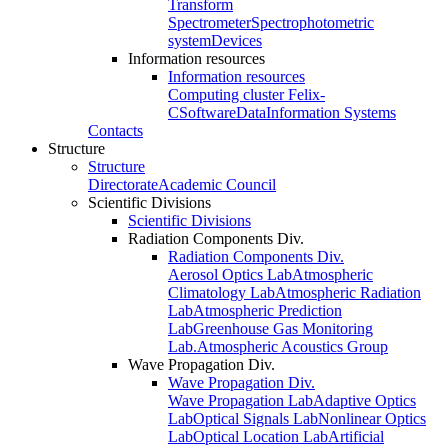
Transform
Spectrometer
Spectrophotometric
system
Devices
Information resources
Information resources
Computing cluster Felix-
C
Software
Data
Information Systems
Contacts
Structure
Structure
Directorate
Academic Council
Scientific Divisions
Scientific Divisions
Radiation Components Div.
Radiation Components Div.
Aerosol Optics Lab
Atmospheric
Climatology Lab
Atmospheric Radiation
Lab
Atmospheric Prediction
Lab
Greenhouse Gas Monitoring
Lab.
Atmospheric Acoustics Group
Wave Propagation Div.
Wave Propagation Div.
Wave Propagation Lab
Adaptive Optics
Lab
Optical Signals Lab
Nonlinear Optics
Lab
Optical Location Lab
Artificial