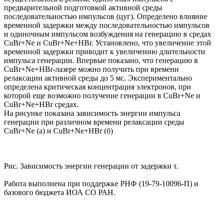
предварительной подготовкой активной среды
последовательностью импульсов (цуг). Определено влияние
временной задержки между последовательностью импульсов
и одиночным импульсом возбуждения на генерацию в средах
CuBr+Ne и CuBr+Ne+HBr. Установлено, что увеличение этой
временной задержки приводит к увеличению длительности
импульса генерации. Впервые показано, что генерацию в
CuBr+Ne+HBr-лазере можно получить при времени
релаксации активной среды до 5 мс. Экспериментально
определена критическая концентрация электронов, при
которой еще возможно получение генерации в CuBr+Ne и
CuBr+Ne+HBr средах.
На рисунке показана зависимость энергии импульса
генерации при различном времени релаксации среды
CuBr+Ne (а) и CuBr+Ne+HBr (б)
Рис. Зависимость энергии генерации от задержки τ.
Работа выполнена при поддержке РНФ (19-79-10096-П) и
базового бюджета ИОА СО РАН.