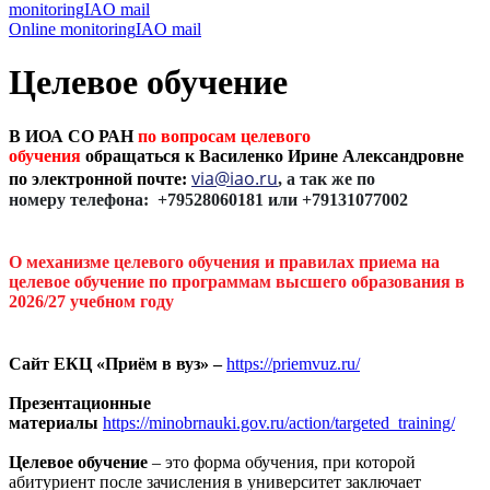
monitoring
IAO mail
Online monitoring
IAO mail
Целевое обучение
В ИОА СО РАН
по вопросам целевого
обучения
обращаться к
Василенко Ирине Александровне
via@iao.ru
по электронной почте:
, а так же по
номеру телефона: +79528060181 или +79131077002
О механизме целевого обучения и правилах приема на
целевое обучение по программам высшего образования в
2026/27 учебном году
Сайт ЕКЦ «Приём в вуз» –
https://priemvuz.ru/
Презентационные
материалы
https://minobrnauki.gov.ru/action/targeted_training/
Целевое обучение
– это форма обучения, при которой
абитуриент после зачисления в университет заключает