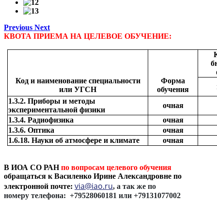
Previous
Next
КВОТА ПРИЕМА НА ЦЕЛЕВОЕ ОБУЧЕНИЕ:
б
Код и наименование специальности
Форма
или УГСН
обучения
1.3.2. Приборы и методы
очная
экспериментальной физики
1.3.4. Радиофизика
очная
1.3.6. Оптика
очная
1.6.18. Науки об атмосфере и климате
очная
В ИОА СО РАН
по вопросам целевого обучения
обращаться к
Василенко Ирине Александровне по
via@iao.ru
электронной почте:
, а так же по
номеру телефона: +79528060181 или +79131077002