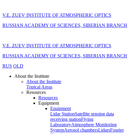
V.E. ZUEV INSTITUTE OF ATMOSPHERIC OPTICS
RUSSIAN ACADEMY OF SCIENCES, SIBERIAN BRANCH
V.E. ZUEV INSTITUTE OF ATMOSPHERIC OPTICS
RUSSIAN ACADEMY OF SCIENCES, SIBERIAN BRANCH
RUS
OLD
About the Institute
About the Institute
Topical Areas
Resources
Resources
Equipment
Equipment
Lidar Station
Satellite sensing data
receiving station
Flying
Laboratory
Atmosphere Monitoring
System
Aerosol chambers
Lidars
Fourier