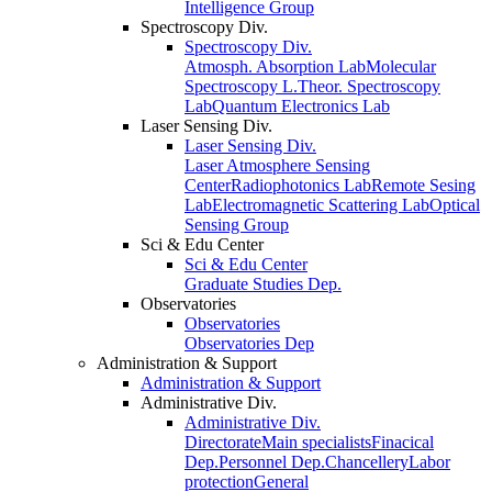
Intelligence Group
Spectroscopy Div.
Spectroscopy Div.
Atmosph. Absorption Lab
Molecular
Spectroscopy L.
Theor. Spectroscopy
Lab
Quantum Electronics Lab
Laser Sensing Div.
Laser Sensing Div.
Laser Atmosphere Sensing
Center
Radiophotonics Lab
Remote Sesing
Lab
Electromagnetic Scattering Lab
Optical
Sensing Group
Sci & Edu Center
Sci & Edu Center
Graduate Studies Dep.
Observatories
Observatories
Observatories Dep
Administration & Support
Administration & Support
Administrative Div.
Administrative Div.
Directorate
Main specialists
Finacical
Dep.
Personnel Dep.
Chancellery
Labor
protection
General