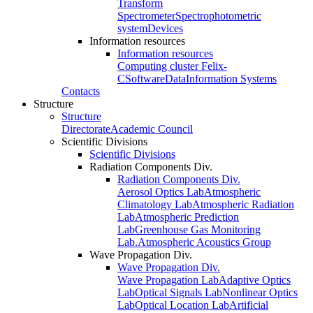
Transform
Spectrometer
Spectrophotometric
system
Devices
Information resources
Information resources
Computing cluster Felix-
C
Software
Data
Information Systems
Contacts
Structure
Structure
Directorate
Academic Council
Scientific Divisions
Scientific Divisions
Radiation Components Div.
Radiation Components Div.
Aerosol Optics Lab
Atmospheric
Climatology Lab
Atmospheric Radiation
Lab
Atmospheric Prediction
Lab
Greenhouse Gas Monitoring
Lab.
Atmospheric Acoustics Group
Wave Propagation Div.
Wave Propagation Div.
Wave Propagation Lab
Adaptive Optics
Lab
Optical Signals Lab
Nonlinear Optics
Lab
Optical Location Lab
Artificial