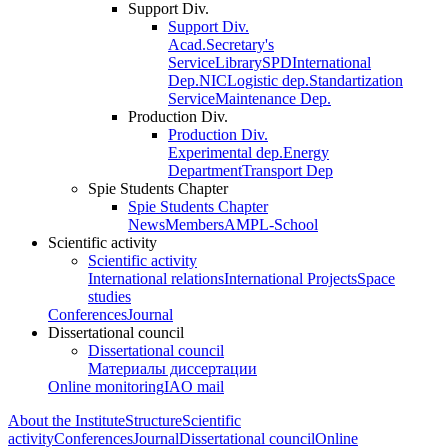
Support Div.
Support Div.
Acad.Secretary's
Service
Library
SPD
International
Dep.
NIC
Logistic dep.
Standartization
Service
Maintenance Dep.
Production Div.
Production Div.
Experimental dep.
Energy
Department
Transport Dep
Spie Students Chapter
Spie Students Chapter
News
Members
AMPL-School
Scientific activity
Scientific activity
International relations
International Projects
Space
studies
Conferences
Journal
Dissertational council
Dissertational council
Материалы диссертации
Online monitoring
IAO mail
About the Institute
Structure
Scientific
activity
Conferences
Journal
Dissertational council
Online