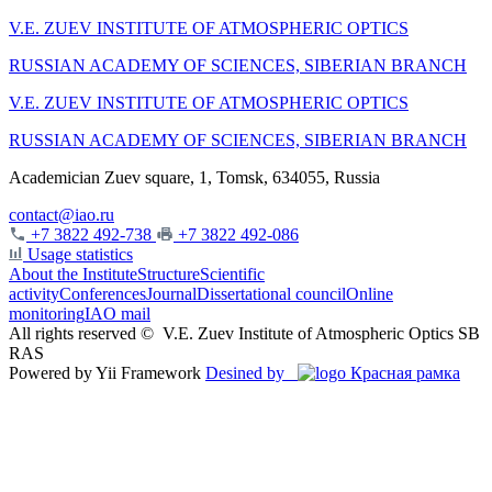
V.E. ZUEV INSTITUTE OF ATMOSPHERIC OPTICS
RUSSIAN ACADEMY OF SCIENCES, SIBERIAN BRANCH
V.E. ZUEV INSTITUTE OF ATMOSPHERIC OPTICS
RUSSIAN ACADEMY OF SCIENCES, SIBERIAN BRANCH
Academician Zuev square, 1, Tomsk, 634055, Russia
contact@iao.ru
+7 3822 492-738
+7 3822 492-086
Usage statistics
About the Institute
Structure
Scientific
activity
Conferences
Journal
Dissertational council
Online
monitoring
IAO mail
All rights reserved ©
V.E. Zuev Institute of Atmospheric Optics SB
RAS
Powered by Yii Framework
Desined by
Красная рамка