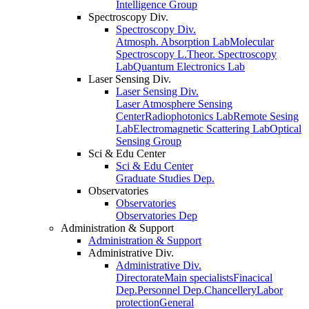
Intelligence Group
Spectroscopy Div.
Spectroscopy Div.
Atmosph. Absorption Lab
Molecular
Spectroscopy L.
Theor. Spectroscopy
Lab
Quantum Electronics Lab
Laser Sensing Div.
Laser Sensing Div.
Laser Atmosphere Sensing
Center
Radiophotonics Lab
Remote Sesing
Lab
Electromagnetic Scattering Lab
Optical
Sensing Group
Sci & Edu Center
Sci & Edu Center
Graduate Studies Dep.
Observatories
Observatories
Observatories Dep
Administration & Support
Administration & Support
Administrative Div.
Administrative Div.
Directorate
Main specialists
Finacical
Dep.
Personnel Dep.
Chancellery
Labor
protection
General