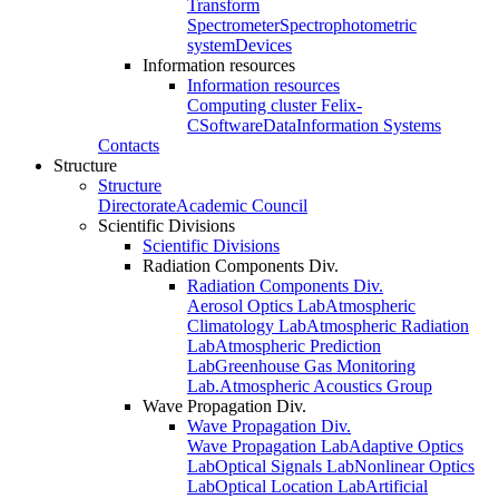
Transform
Spectrometer
Spectrophotometric
system
Devices
Information resources
Information resources
Computing cluster Felix-
C
Software
Data
Information Systems
Contacts
Structure
Structure
Directorate
Academic Council
Scientific Divisions
Scientific Divisions
Radiation Components Div.
Radiation Components Div.
Aerosol Optics Lab
Atmospheric
Climatology Lab
Atmospheric Radiation
Lab
Atmospheric Prediction
Lab
Greenhouse Gas Monitoring
Lab.
Atmospheric Acoustics Group
Wave Propagation Div.
Wave Propagation Div.
Wave Propagation Lab
Adaptive Optics
Lab
Optical Signals Lab
Nonlinear Optics
Lab
Optical Location Lab
Artificial