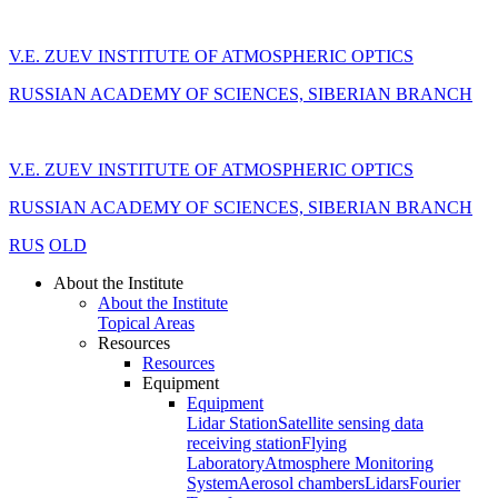
V.E. ZUEV INSTITUTE OF ATMOSPHERIC OPTICS
RUSSIAN ACADEMY OF SCIENCES, SIBERIAN BRANCH
V.E. ZUEV INSTITUTE OF ATMOSPHERIC OPTICS
RUSSIAN ACADEMY OF SCIENCES, SIBERIAN BRANCH
RUS
OLD
About the Institute
About the Institute
Topical Areas
Resources
Resources
Equipment
Equipment
Lidar Station
Satellite sensing data
receiving station
Flying
Laboratory
Atmosphere Monitoring
System
Aerosol chambers
Lidars
Fourier