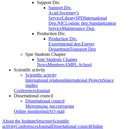
Support Div.
Support Div.
Acad.Secretary's
Service
Library
SPD
International
Dep.
NIC
Logistic dep.
Standartization
Service
Maintenance Dep.
Production Div.
Production Div.
Experimental dep.
Energy
Department
Transport Dep
Spie Students Chapter
Spie Students Chapter
News
Members
AMPL-School
Scientific activity
Scientific activity
International relations
International Projects
Space
studies
Conferences
Journal
Dissertational council
Dissertational council
Материалы диссертации
Online monitoring
IAO mail
About the Institute
Structure
Scientific
activity
Conferences
Journal
Dissertational council
Online