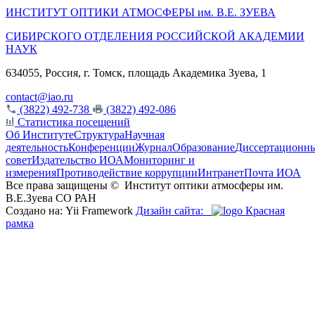
ИНСТИТУТ ОПТИКИ АТМОСФЕРЫ
им.
В.Е. ЗУЕВА
СИБИРСКОГО ОТДЕЛЕНИЯ РОССИЙСКОЙ АКАДЕМИИ
НАУК
634055, Россия, г. Томск, площадь Академика Зуева, 1
contact@iao.ru
(3822) 492-738
(3822) 492-086
Статистика посещений
Об Институте
Структура
Научная
деятельность
Конференции
Журнал
Образование
Диссертационн
совет
Издательство ИОА
Мониторинг и
измерения
Противодействие коррупции
Интранет
Почта ИОА
Все права защищены ©
Институт оптики атмосферы им.
В.Е.Зуева СО РАН
Создано на: Yii Framework
Дизайн сайта:
Красная
рамка