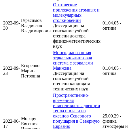
Оптические
приложения атомных и
молекулярных
Герасимов
столкновений
2022-09-
01.04.05 -
Владислав
Диссертация на
30
оптика
Владимирович
соискание учёной
степени доктора
физико-математических
наук
Многодиапазонная
зеркально-линзовая
система с зеркалами
Егоренко
2022-09-
Манжена
01.04.05 -
Марина
23
Диссертация на
оптика
Петровна
соискание учёной
степени кандидата
технических наук
Пространственно-
временная
изменчивость адвекции
тепла и влаги из
океанов Северного
25.00.29 -
Морару
2022-06-
полушария в Северную
физика
Евгения
17
Евразию
атмосферы и
Ивановна