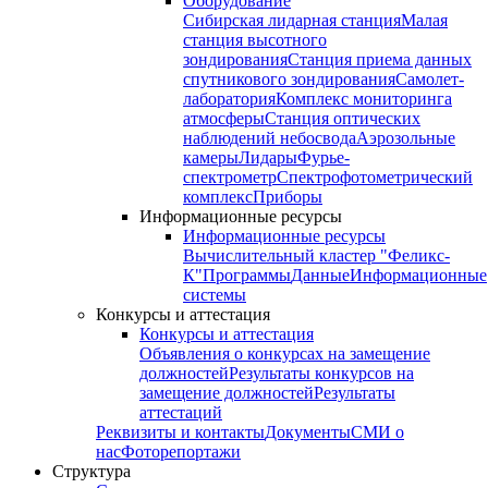
Оборудование
Сибирская лидарная станция
Малая
станция высотного
зондирования
Станция приема данных
спутникового зондирования
Самолет-
лаборатория
Комплекс мониторинга
атмосферы
Станция оптических
наблюдений небосвода
Аэрозольные
камеры
Лидары
Фурье-
спектрометр
Спектрофотометрический
комплекс
Приборы
Информационные ресурсы
Информационные ресурсы
Вычислительный кластер "Феликс-
К"
Программы
Данные
Информационные
системы
Конкурсы и аттестация
Конкурсы и аттестация
Объявления о конкурсах на замещение
должностей
Результаты конкурсов на
замещение должностей
Результаты
аттестаций
Реквизиты и контакты
Документы
СМИ о
нас
Фоторепортажи
Структура