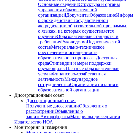
Основные сведения
Структура и органы
управления образовательной
организацией
Документы
Образование
Информ
о сроке действия государственной
аккредитации образовательной программы,
о языках, на которых осуществляется
обучение
Образовательные стандарты и
требования
Руководство
Педагогический
состав
Материально-техническое
обеспечение и оснащенность
образовательного процесса. Доступная
среда
Стипендии и меры поддержки
обучающихся
Платные образовательные
услуги
Финансово-хозяйственная
деятельность
Международное
сотрудничество
Организация питания в
образовательной организации
Диссертационный совет
Диссертационный совет
Полученные диссертации
Объявления о
рассмотрении
Объявления о
защите
Авторефераты
Материалы диссертации
Издательство ИОА
Мониторинг и измерения
Мониторинг и измерения