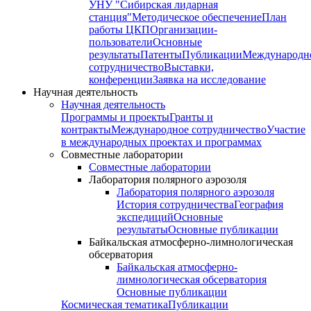
УНУ "Сибирская лидарная
станция"
Методическое обеспечение
План
работы ЦКП
Организации-
пользователи
Основные
результаты
Патенты
Публикации
Международн
сотрудничество
Выставки,
конференции
Заявка на исследование
Научная деятельность
Научная деятельность
Программы и проекты
Гранты и
контракты
Международное сотрудничество
Участие
в международных проектах и программах
Совместные лаборатории
Совместные лаборатории
Лаборатория полярного аэрозоля
Лаборатория полярного аэрозоля
История сотрудничества
География
экспедиций
Основные
результаты
Основные публикации
Байкальская атмосферно-лимнологическая
обсерватория
Байкальская атмосферно-
лимнологическая обсерватория
Основные публикации
Космическая тематика
Публикации