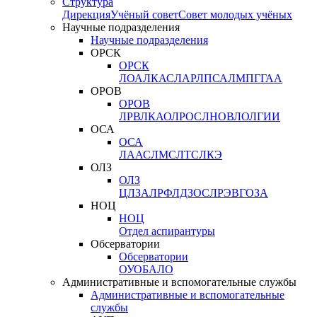
Структура
Дирекция
Учёный совет
Совет молодых учёных
Научные подразделения
Научные подразделения
ОРСК
ОРСК
ЛОА
ЛКАС
ЛАР
ЛПСА
ЛМПГ
ГАА
ОРОВ
ОРОВ
ЛРВ
ЛКАО
ЛРОС
ЛНОВ
ЛОЛ
ГИИ
ОСА
ОСА
ЛААС
ЛМС
ЛТС
ЛКЭ
ОЛЗ
ОЛЗ
ЦЛЗА
ЛРФ
ЛДЗОС
ЛРЭВ
ГОЗА
НОЦ
НОЦ
Отдел аспирантуры
Обсерватории
Обсерватории
ОУО
БАЛО
Административные и вспомогательные службы
Административные и вспомогательные
службы