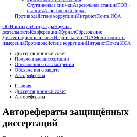
Спутниковые снимки
Аэрозольная станция
TOR -
станция
Аэрозольный лидар
Противодействие коррупции
Интранет
Почта ИОА
Об Институте
Структура
Научная
деятельность
Конференции
Журнал
Образование
Диссертационный совет
Издательство ИОА
Мониторинг и
измерения
Противодействие коррупции
Интранет
Почта ИОА
Диссертационный совет
Полученные диссертации
Объявления о рассмотрении
Объявления о защите
Авторефераты
Главная
Диссертационный совет
Авторефераты
Авторефераты защищённых
диссертаций