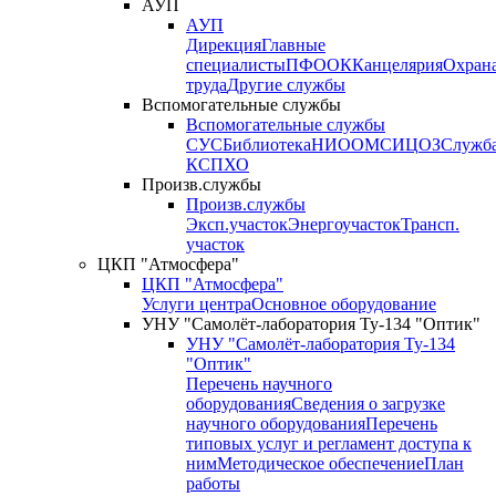
АУП
АУП
Дирекция
Главные
специалисты
ПФО
ОК
Канцелярия
Охран
труда
Другие службы
Вспомогательные службы
Вспомогательные службы
СУС
Библиотека
НИО
ОМС
ИЦ
ОЗ
Служб
КСП
ХО
Произв.службы
Произв.службы
Эксп.участок
Энергоучасток
Трансп.
участок
ЦКП "Атмосфера"
ЦКП "Атмосфера"
Услуги центра
Основное оборудование
УНУ "Самолёт-лаборатория Ту-134 "Оптик"
УНУ "Самолёт-лаборатория Ту-134
"Оптик"
Перечень научного
оборудования
Сведения о загрузке
научного оборудования
Перечень
типовых услуг и регламент доступа к
ним
Методическое обеспечение
План
работы