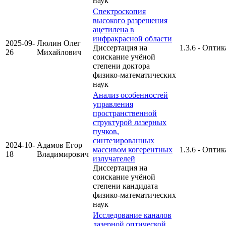
наук
Спектроскопия
высокого разрешения
ацетилена в
инфракрасной области
2025-09-
Люлин Олег
Диссертация на
1.3.6 - Оптик
26
Михайлович
соискание учёной
степени доктора
физико-математических
наук
Анализ особенностей
управления
пространственной
структурой лазерных
пучков,
синтезированных
2024-10-
Адамов Егор
массивом когерентных
1.3.6 - Оптик
18
Владимирович
излучателей
Диссертация на
соискание учёной
степени кандидата
физико-математических
наук
Исследование каналов
лазерной оптической