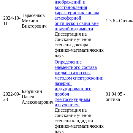
изображений и
восстановления
характеристик канала
Тарасенков
2024-10-
атмосферной
Михаил
1.3.6 - Оптик
11
оптической связи вне
Викторович
прямой видимости
Диссертация на
соискание учёной
степени доктора
физико-математических
наук
Определение
элементного состава
жидкого аэрозоля
методом спектроскопии
лазерно-
индуцированного
Бабушкин
2022-09-
пробоя
01.04.05 -
Павел
23
фемтосекундным
оптика
Александрович
излучением
Диссертация на
соискание учёной
степени кандидата
физико-математических
наук