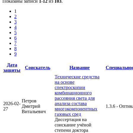
Показаны записи
1-12
из
103
.
1
2
3
4
5
6
7
8
9
Дата
Соискатель
Название
Специально
защиты
Технические средства
на основе
спектроскопии
комбинационного
рассеяния света для
Петров
2026-02-
анализа состава
Дмитрий
1.3.6 - Оптик
27
многокомпонентных
Витальевич
газовых сред
Диссертация на
соискание учёной
степени доктора