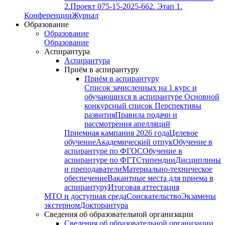
2.
Проект 075-15-2025-662. Этап 1.
Конференции
Журнал
Образование
Образование
Образование
Аспирантура
Аспирантура
Приём в аспирантуру
Приём в аспирантуру
Список зачисленных на 1 курс и
обучающихся в аспирантуре
Основной
конкурсный список
Перспективы
развития
Правила подачи и
рассмотрения апелляций
Приемная кампания 2026 года
Целевое
обучение
Академический отпук
Обучение в
аспирантуре по ФГОС
Обучение в
аспирантуре по ФГТ
Стипендии
Дисциплины
и преподаватели
Материально-техническое
обеспечение
Вакантные места для приема в
аспирантуру
Итоговая аттестация
МТО и доступная среда
Соискательство
Экзамены
экстерном
Докторантура
Сведения об образовательной организации
Сведения об образовательной организации